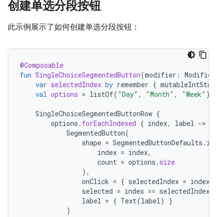
创建单选分段按钮
此示例展示了如何创建单选分段按钮：
@Composable
fun
SingleChoiceSegmentedButton
(
modifier
:
Modifier
var
selectedIndex
by
remember
{
mutableIntStat
val
options
=
listOf
(
"Day"
,
"Month"
,
"Week"
)
SingleChoiceSegmentedButtonRow
{
options
.
forEachIndexed
{
index
,
label
-
SegmentedButton
(
shape
=
SegmentedButtonDefaults
.
it
index
=
index
,
count
=
options
.
size
),
onClick
=
{
selectedIndex
=
index
selected
=
index
==
selectedIndex
,
label
=
{
Text
(
label
)
}
)