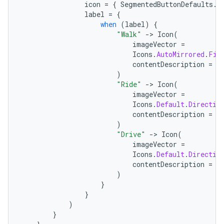
icon
=
{
SegmentedButtonDefaults
.
I
label
=
{
when
(
label
)
{
"Walk"
-
>
Icon
(
imageVector
=
Icons
.
AutoMirrored
.
Fil
contentDescription
=
"
)
"Ride"
-
>
Icon
(
imageVector
=
Icons
.
Default
.
Directio
contentDescription
=
"
)
"Drive"
-
>
Icon
(
imageVector
=
Icons
.
Default
.
Directio
contentDescription
=
"
)
}
}
)
}