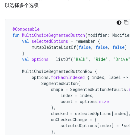
以选择多个选项：
@Composable
fun
MultiChoiceSegmentedButton
(
modifier
:
Modifier
val
selectedOptions
=
remember
{
mutableStateListOf
(
false
,
false
,
false
)
}
val
options
=
listOf
(
"Walk"
,
"Ride"
,
"Drive"
)
MultiChoiceSegmentedButtonRow
{
options
.
forEachIndexed
{
index
,
label
-
SegmentedButton
(
shape
=
SegmentedButtonDefaults
.
it
index
=
index
,
count
=
options
.
size
),
checked
=
selectedOptions
[
index
]
,
onCheckedChange
=
{
selectedOptions
[
index
]
=
!
sele
},