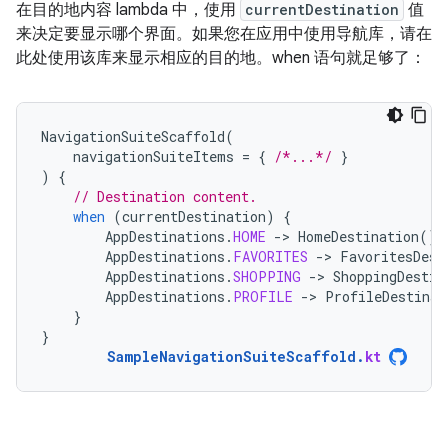
在目的地内容 lambda 中，使用
currentDestination
值
来决定要显示哪个界面。如果您在应用中使用导航库，请在
此处使用该库来显示相应的目的地。when 语句就足够了：
NavigationSuiteScaffold
(
navigationSuiteItems
=
{
/*...*/
}
)
{
// Destination content.
when
(
currentDestination
)
{
AppDestinations
.
HOME
-
>
HomeDestination
()
AppDestinations
.
FAVORITES
-
>
FavoritesDest
AppDestinations
.
SHOPPING
-
>
ShoppingDestin
AppDestinations
.
PROFILE
-
>
ProfileDestinat
}
}
SampleNavigationSuiteScaffold
.
kt