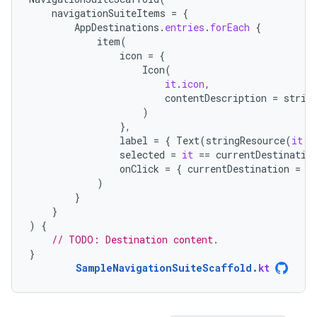
navigationSuiteItems
=
{
AppDestinations
.
entries
.
forEach
{
item
(
icon
=
{
Icon
(
it
.
icon
,
contentDescription
=
strin
)
},
label
=
{
Text
(
stringResource
(
it
.
l
selected
=
it
==
currentDestinatio
onClick
=
{
currentDestination
=
i
)
}
}
)
{
// TODO: Destination content.
}
SampleNavigationSuiteScaffold
.
kt