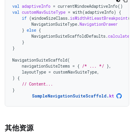
val
adaptiveInfo
=
currentWindowAdaptiveInfo
()
val
customNavSuiteType
=
with
(
adaptiveInfo
)
{
if
(
windowSizeClass
.
isWidthAtLeastBreakpoint
(
W
NavigationSuiteType
.
NavigationDrawer
}
else
{
NavigationSuiteScaffoldDefaults
.
calculateF
}
}
NavigationSuiteScaffold
(
navigationSuiteItems
=
{
/* ... */
},
layoutType
=
customNavSuiteType
,
)
{
// Content...
}
SampleNavigationSuiteScaffold
.
kt
其他资源