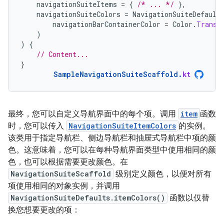
navigationSuiteItems
=
{
/* ... */
},
navigationSuiteColors
=
NavigationSuiteDefault
navigationBarContainerColor
=
Color
.
Transp
)
)
{
// Content...
}
SampleNavigationSuiteScaffold
.
kt
最终，您可以自定义导航界面中的每个项。调用
item
函数
时，您可以传入
NavigationSuiteItemColors
的实例。
该类用于指定导航栏、侧边导航栏和抽屉式导航栏中项的颜
色。这意味着，您可以在每种导航界面类型中使用相同的颜
色，也可以根据需要更改颜色。在
NavigationSuiteScaffold
级别定义颜色，以便对所有
项使用相同的对象实例，并调用
NavigationSuiteDefaults.itemColors()
函数以仅替
换您想要更改的项：