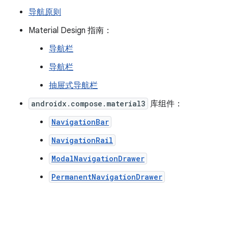
导航原则
Material Design 指南：
导航栏
导航栏
抽屉式导航栏
androidx.compose.material3
库组件：
NavigationBar
NavigationRail
ModalNavigationDrawer
PermanentNavigationDrawer