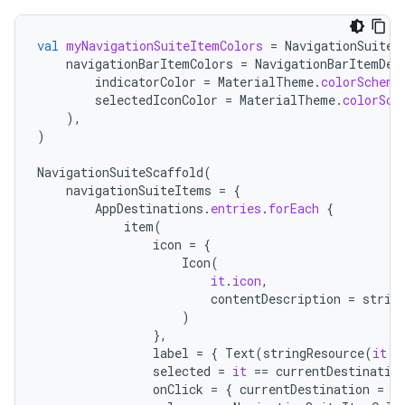
val
myNavigationSuiteItemColors
=
NavigationSuiteD
navigationBarItemColors
=
NavigationBarItemDef
indicatorColor
=
MaterialTheme
.
colorScheme
selectedIconColor
=
MaterialTheme
.
colorSch
),
)
NavigationSuiteScaffold
(
navigationSuiteItems
=
{
AppDestinations
.
entries
.
forEach
{
item
(
icon
=
{
Icon
(
it
.
icon
,
contentDescription
=
strin
)
},
label
=
{
Text
(
stringResource
(
it
.
l
selected
=
it
==
currentDestinatio
onClick
=
{
currentDestination
=
i