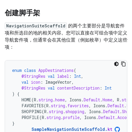
创建脚手架
NavigationSuiteScaffold
的两个主要部分是导航套件
项和所选目的地的相关内容。您可以直接在可组合项中定义
导航套件项，但通常会在其他位置（例如枚举）中定义这些
项：
enum
class
AppDestinations
(
@StringRes
val
label
:
Int
,
val
icon
:
ImageVector
,
@StringRes
val
contentDescription
:
Int
)
{
HOME
(
R
.
string
.
home
,
Icons
.
Default
.
Home
,
R
.
stri
FAVORITES
(
R
.
string
.
favorites
,
Icons
.
Default
.
Fa
SHOPPING
(
R
.
string
.
shopping
,
Icons
.
Default
.
Shop
PROFILE
(
R
.
string
.
profile
,
Icons
.
Default
.
Accoun
}
SampleNavigationSuiteScaffold
.
kt