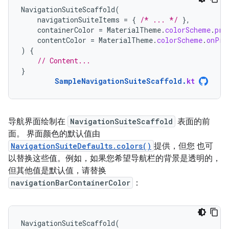
NavigationSuiteScaffold
(
navigationSuiteItems
=
{
/* ... */
},
containerColor
=
MaterialTheme
.
colorScheme
.
pri
contentColor
=
MaterialTheme
.
colorScheme
.
onPri
)
{
// Content...
}
SampleNavigationSuiteScaffold
.
kt
导航界面绘制在
NavigationSuiteScaffold
表面的前
面。 界面颜色的默认值由
NavigationSuiteDefaults.colors()
提供，但您 也可
以替换这些值。例如，如果您希望导航栏的背景是透明的，
但其他值是默认值，请替换
navigationBarContainerColor
：
NavigationSuiteScaffold
(