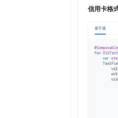
信用卡格
基于值
@Composable
fun
OldText
var
sta
TextFie
val
onV
vis