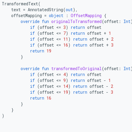
TransformedText
(
text
=
AnnotatedString
(
out
),
offsetMapping
=
object
:
OffsetMapping
{
override
fun
originalToTransformed
(
offset
:
Int
if
(
offset
<
=
3
)
return
offset
if
(
offset
<
=
7
)
return
offset
+
1
if
(
offset
<
=
11
)
return
offset
+
2
if
(
offset
<
=
16
)
return
offset
+
3
return
19
}
override
fun
transformedToOriginal
(
offset
:
Int
if
(
offset
<
=
4
)
return
offset
if
(
offset
<
=
9
)
return
offset
-
1
if
(
offset
<
=
14
)
return
offset
-
2
if
(
offset
<
=
19
)
return
offset
-
3
return
16
}
}
)