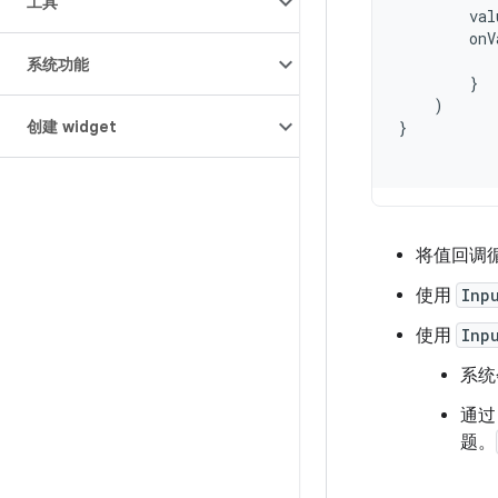
工具
val
onV
系统功能
}
)
创建 widget
}
将值回调
使用
Inp
使用
Inp
系统
通
题。