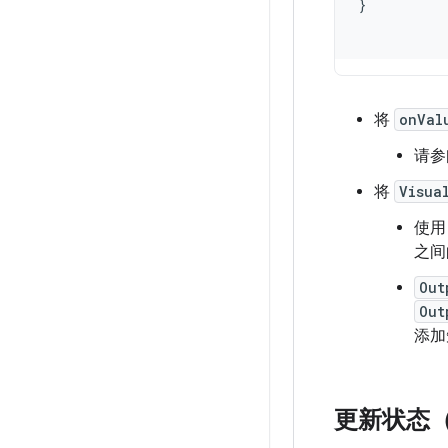
}
将
onVal
请
将
Visua
使
之间
Out
Out
添加
更新状态