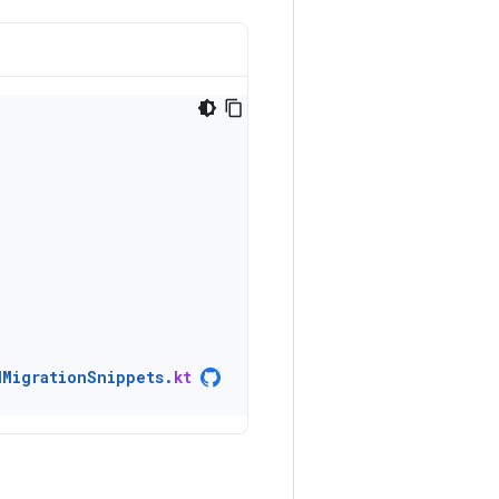
dMigrationSnippets
.
kt