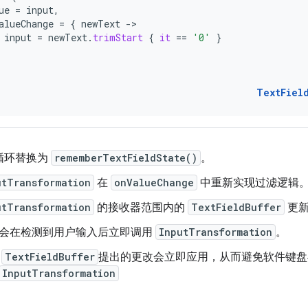
ue
=
input
,
alueChange
=
{
newText
-
input
=
newText
.
trimStart
{
it
==
'0'
}
TextFiel
循环替换为
rememberTextFieldState()
。
utTransformation
在
onValueChange
中重新实现过滤逻辑
utTransformation
的接收器范围内的
TextFieldBuffer
更
会在检测到用户输入后立即调用
InputTransformation
。
过
TextFieldBuffer
提出的更改会立即应用，从而避免软件键盘
InputTransformation