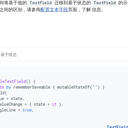
如何将基于值的
TextField
迁移到基于状态的
TextField
的示
之间的区别，请参阅
配置文本字段
页面，了解 信息。
基于状态
leTextField
()
{
te
by
rememberSaveable
{
mutableStateOf
(
""
)
}
ld
(
ue
=
state
,
alueChange
=
{
state
=
it
},
gleLine
=
true
,
TextFiel