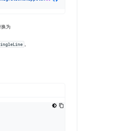
替换为
SingleLine
。