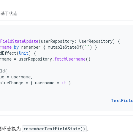
基于状态
FieldStateUpdate
(
userRepository
:
UserRepository
)
{
rname
by
remember
{
mutableStateOf
(
""
)
}
dEffect
(
Unit
)
{
rname
=
userRepository
.
fetchUsername
()
ld
(
ue
=
username
,
alueChange
=
{
username
=
it
}
TextFiel
循环替换为
rememberTextFieldState()
。