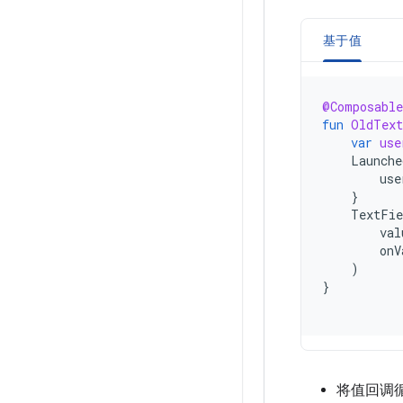
基于值
@Composable
fun
OldText
var
use
Launche
use
}
TextFie
val
onV
)
}
将值回调