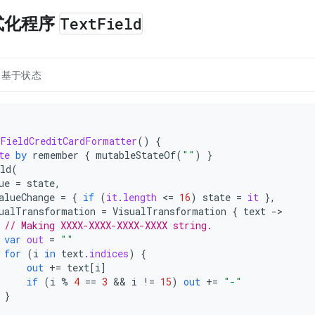
式化程序
Text
Field
基于状态
FieldCreditCardFormatter
()
{
te
by
remember
{
mutableStateOf
(
""
)
}
ld
(
ue
=
state
,
alueChange
=
{
if
(
it
.
length
<
=
16
)
state
=
it
},
ualTransformation
=
VisualTransformation
{
text
-
// Making XXXX-XXXX-XXXX-XXXX string.
var
out
=
""
for
(
i
in
text
.
indices
)
{
out
+=
text
[
i
]
if
(
i
%
4
==
3
 && 
i
!=
15
)
out
+=
"-"
}