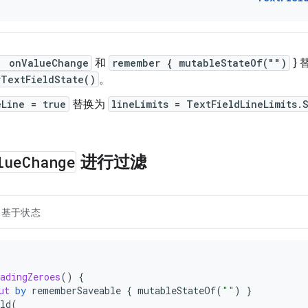
, onValueChange
和
remember { mutableStateOf("")
} 
rTextFieldState()
。
eLine = true
替换为
lineLimits = TextFieldLineLimits.
lue
Change
进行过滤
基于状态
adingZeroes
()
{
ut
by
rememberSaveable
{
mutableStateOf
(
""
)
}
ld
(