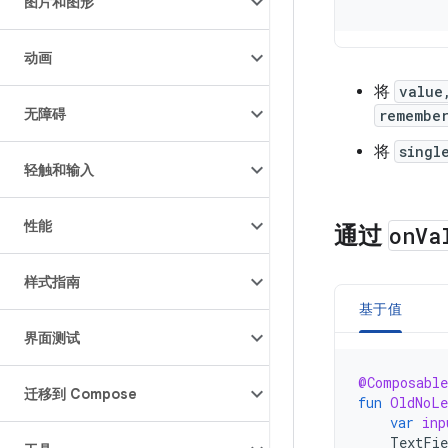
图片和图形
动画
将
value
无障碍
remembe
将
singl
轻触和输入
性能
通过
on
Va
样式指南
基于值
界面测试
@Composable
迁移到 Compose
fun
OldNoLe
var
inp
TextFie