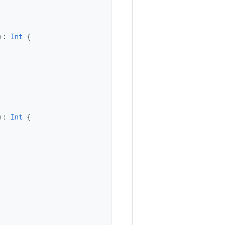
):
Int
{
):
Int
{