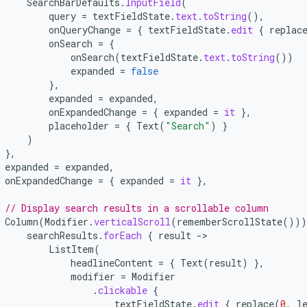
SearchBarDefaults
.
InputField
(
query
=
textFieldState
.
text
.
toString
(),
onQueryChange
=
{
textFieldState
.
edit
{
replac
onSearch
=
{
onSearch
(
textFieldState
.
text
.
toString
())
expanded
=
false
},
expanded
=
expanded
,
onExpandedChange
=
{
expanded
=
it
},
placeholder
=
{
Text
(
"Search"
)
}
)
},
expanded
=
expanded
,
onExpandedChange
=
{
expanded
=
it
},
// Display search results in a scrollable column
Column
(
Modifier
.
verticalScroll
(
rememberScrollState
()))
searchResults
.
forEach
{
result
-
ListItem
(
headlineContent
=
{
Text
(
result
)
},
modifier
=
Modifier
.
clickable
{
textFieldState
.
edit
{
replace
(
0
,
l