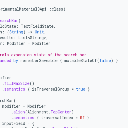
erimentalMaterial3Api
::
class
)
e
earchBar
(
ldState
:
TextFieldState
,
h
:
(
String
)
-
>
Unit
,
esults
:
List<String>
,
r
:
Modifier
=
Modifier
rols expansion state of the search bar
anded
by
rememberSaveable
{
mutableStateOf
(
false
)
}
ifier
.
fillMaxSize
()
.
semantics
{
isTraversalGroup
=
true
}
rchBar
(
modifier
=
Modifier
.
align
(
Alignment
.
TopCenter
)
.
semantics
{
traversalIndex
=
0f
},
inputField
=
{