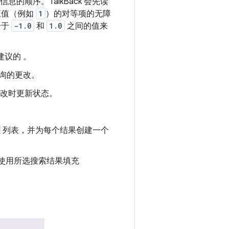
信息的顺序。TalkBack 会先读
正值（例如
1
）的对等项的无障
介于
-1.0
和
1.0
之间的值来
建议的 。
询的更改。
改时更新状态。
列表，并为每个结果创建一个
并使用所选搜索结果填充