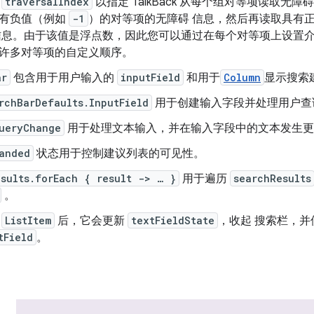
置
traversalIndex
以指定 TalkBack 从每个组对等项读取无障碍
有负值（例如
-1
）的对等项的无障碍 信息，然后再读取具有
信息。由于该值是浮点数，因此您可以通过在每个对等项上设置
许多对等项的自定义顺序。
ar
包含用于用户输入的
inputField
和用于
Column
显示搜索
rchBarDefaults.InputField
用于创建输入字段并处理用户查
ueryChange
用于处理文本输入，并在输入字段中的文本发生更
anded
状态用于控制建议列表的可见性。
esults.forEach { result -> … }
用于遍历
searchResults
。
击
ListItem
后，它会更新
textFieldState
，收起 搜索栏，
tField
。