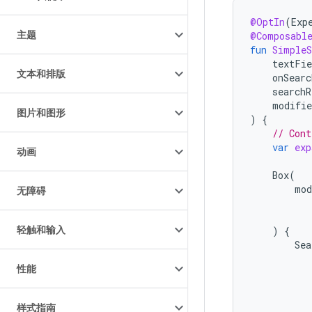
@OptIn
(
Exp
主题
@Composabl
fun
SimpleS
textFie
文本和排版
onSearc
searchR
modifie
图片和图形
)
{
// Cont
var
exp
动画
Box
(
mod
无障碍
轻触和输入
)
{
Sea
性能
样式指南