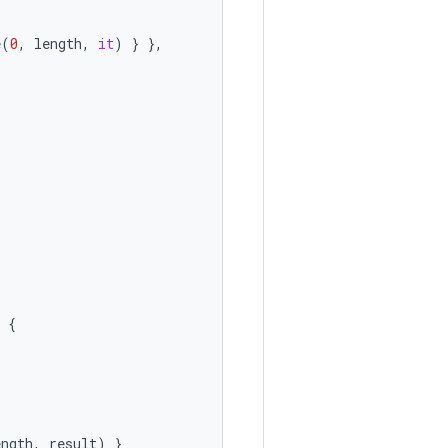
e
(
0
,
length
,
it
)
}
},
{
ength
,
result
)
}