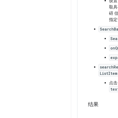
设
取具
碍 
指定
SearchB
Sea
onQ
exp
searchR
ListItem
点
tex
结果