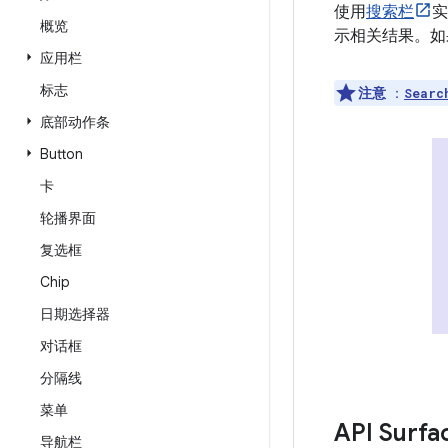
使用
搜索栏
实
概览
示相关结果。如
应用栏
标志
注意
：
Searc
底部动作条
Button
卡
轮播界面
复选框
Chip
日期选择器
对话框
分隔线
菜单
API Surfa
导航栏