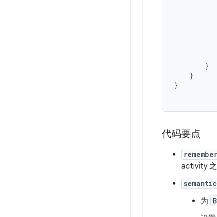
}
}
}
代码要点
remembe
activit
semantic
为
B