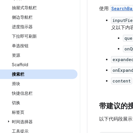
抽屉式导航栏
使用
SearchBa
侧边导航栏
inputFie
进度指示器
义以下内
下拉即可刷新
que
单选按钮
onQ
资源
expande
Scaffold
onExpan
搜索栏
content
滑块
快捷信息栏
切换
带建议的
标签页
以下代码段展
时间选择器
工具提示