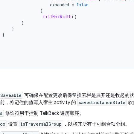
expanded
=
false
}
.
fillMaxWidth
()
)
}
}
rSaveable
可确保在配置更改后保留搜索栏是展开还是收起的状
y 之前，将记住的值写入宿主 activity 的
savedInstanceState
软
s
修饰符用于控制 TalkBack 遍历顺序。
ox
设置
isTraversalGroup
，以将其所有子可组合项分组。