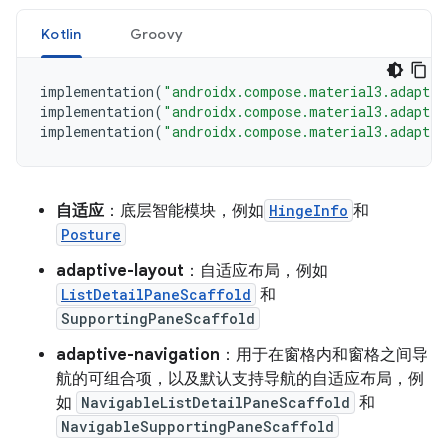
Kotlin
Groovy
implementation
(
"androidx.compose.material3.adaptiv
implementation
(
"androidx.compose.material3.adaptiv
implementation
(
"androidx.compose.material3.adaptiv
自适应
：底层智能模块，例如
HingeInfo
和
Posture
adaptive-layout
：自适应布局，例如
ListDetailPaneScaffold
和
SupportingPaneScaffold
adaptive-navigation
：用于在窗格内和窗格之间导
航的可组合项，以及默认支持导航的自适应布局，例
如
NavigableListDetailPaneScaffold
和
NavigableSupportingPaneScaffold