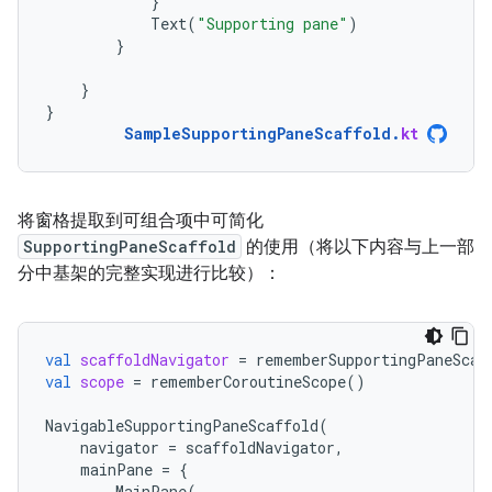
}
Text
(
"Supporting pane"
)
}
}
}
SampleSupportingPaneScaffold
.
kt
将窗格提取到可组合项中可简化
SupportingPaneScaffold
的使用（将以下内容与上一部
分中基架的完整实现进行比较）：
val
scaffoldNavigator
=
rememberSupportingPaneScaf
val
scope
=
rememberCoroutineScope
()
NavigableSupportingPaneScaffold
(
navigator
=
scaffoldNavigator
,
mainPane
=
{
MainPane
(