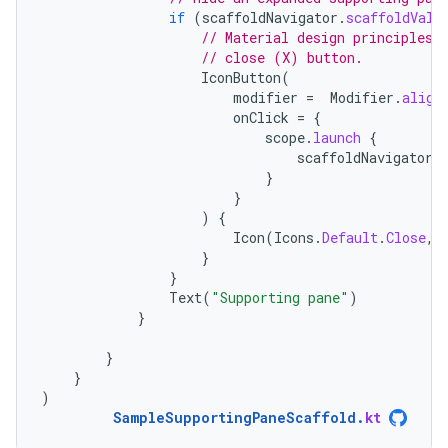
if
(
scaffoldNavigator
.
scaffoldValu
// Material design principles 
// close (X) button.
IconButton
(
modifier
=
Modifier
.
align
onClick
=
{
scope
.
launch
{
scaffoldNavigator
.
}
}
)
{
Icon
(
Icons
.
Default
.
Close
,
}
}
Text
(
"Supporting pane"
)
}
}
}
)
SampleSupportingPaneScaffold
.
kt