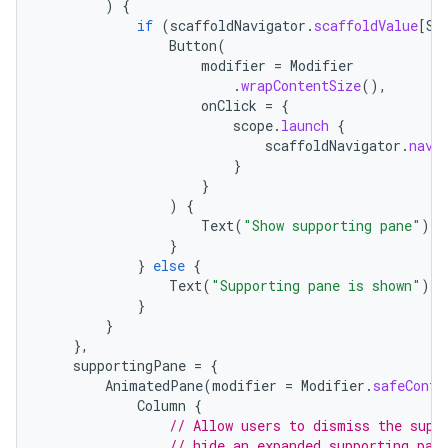
)
{
if
(
scaffoldNavigator
.
scaffoldValue
[
Su
Button
(
modifier
=
Modifier
.
wrapContentSize
(),
onClick
=
{
scope
.
launch
{
scaffoldNavigator
.
navi
}
}
)
{
Text
(
"Show supporting pane"
)
}
}
else
{
Text
(
"Supporting pane is shown"
)
}
}
},
supportingPane
=
{
AnimatedPane
(
modifier
=
Modifier
.
safeConte
Column
{
// Allow users to dismiss the supp
// hide an expanded supporting pan