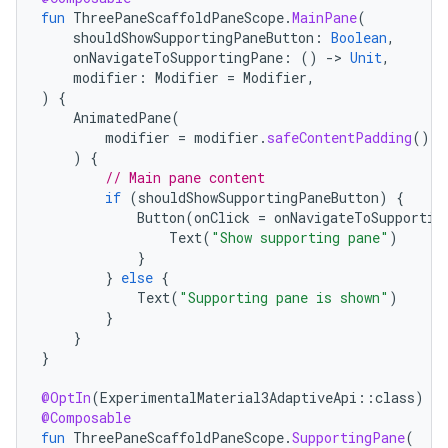
fun
ThreePaneScaffoldPaneScope
.
MainPane
(
shouldShowSupportingPaneButton
:
Boolean
,
onNavigateToSupportingPane
:
()
-
>
Unit
,
modifier
:
Modifier
=
Modifier
,
)
{
AnimatedPane
(
modifier
=
modifier
.
safeContentPadding
()
)
{
// Main pane content
if
(
shouldShowSupportingPaneButton
)
{
Button
(
onClick
=
onNavigateToSupportin
Text
(
"Show supporting pane"
)
}
}
else
{
Text
(
"Supporting pane is shown"
)
}
}
}
@OptIn
(
ExperimentalMaterial3AdaptiveApi
::
class
)
@Composable
fun
ThreePaneScaffoldPaneScope
.
SupportingPane
(