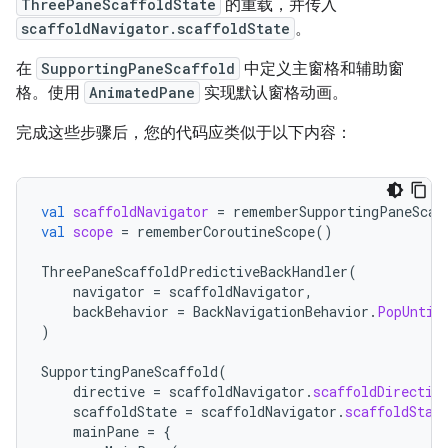
ThreePaneScaffoldState
的重载，并传入
scaffoldNavigator.scaffoldState
。
在
SupportingPaneScaffold
中定义主窗格和辅助窗
格。使用
AnimatedPane
实现默认窗格动画。
完成这些步骤后，您的代码应类似于以下内容：
val
scaffoldNavigator
=
rememberSupportingPaneScaf
val
scope
=
rememberCoroutineScope
()
ThreePaneScaffoldPredictiveBackHandler
(
navigator
=
scaffoldNavigator
,
backBehavior
=
BackNavigationBehavior
.
PopUntil
)
SupportingPaneScaffold
(
directive
=
scaffoldNavigator
.
scaffoldDirectiv
scaffoldState
=
scaffoldNavigator
.
scaffoldStat
mainPane
=
{