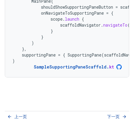
MainPane
(
shouldShowSupportingPaneButton
=
scaff
onNavigateToSupportingPane
=
{
scope
.
launch
{
scaffoldNavigator
.
navigateTo
(
T
}
}
)
},
supportingPane
=
{
SupportingPane
(
scaffoldNavi
)
SampleSupportingPaneScaffold
.
kt
上一页
下一页
arrow_back
arrow_forward