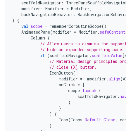
scaffoldNavigator
:
ThreePaneScaffoldNavigator<
modifier
:
Modifier
=
Modifier
,
backNavigationBehavior
:
BackNavigationBehavior
)
{
val
scope
=
rememberCoroutineScope
()
AnimatedPane
(
modifier
=
Modifier
.
safeContentPa
Column
{
// Allow users to dismiss the supporti
// hide an expanded supporting pane.
if
(
scaffoldNavigator
.
scaffoldValue
[
Su
// Material design principles prom
// close (X) button.
IconButton
(
modifier
=
modifier
.
align
(
Ali
onClick
=
{
scope
.
launch
{
scaffoldNavigator
.
navi
}
}
)
{
Icon
(
Icons
.
Default
.
Close
,
cont
}