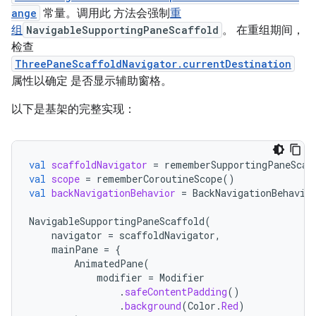
ange
常量。调用此 方法会强制
重
组
NavigableSupportingPaneScaffold
。 在重组期间，
检查
ThreePaneScaffoldNavigator.currentDestination
属性以确定 是否显示辅助窗格。
以下是基架的完整实现：
val
scaffoldNavigator
=
rememberSupportingPaneScaf
val
scope
=
rememberCoroutineScope
()
val
backNavigationBehavior
=
BackNavigationBehavio
NavigableSupportingPaneScaffold
(
navigator
=
scaffoldNavigator
,
mainPane
=
{
AnimatedPane
(
modifier
=
Modifier
.
safeContentPadding
()
.
background
(
Color
.
Red
)