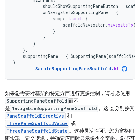
shouldShowSupportingPaneButton
=
scaff
onNavigateToSupportingPane
=
{
scope
.
launch
{
scaffoldNavigator
.
navigateTo
(
T
}
}
)
},
supportingPane
=
{
SupportingPane
(
scaffoldNavi
)
SampleSupportingPaneScaffold
.
kt
如果您需要对基架的特定方面进行更多控制，请考虑使用
SupportingPaneScaffold
而不
是
NavigableSupportingPaneScaffold
。这 会分别接受
PaneScaffoldDirective
和
ThreePaneScaffoldValue
或
ThreePaneScaffoldState
。这种灵活性可让您为窗格间
距实现自定义逻辑，并确定应同时显示多少个窗格。您还可