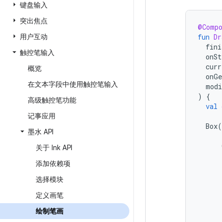
键盘输入
突出焦点
@Comp
用户互动
fun
Dr
fini
触控笔输入
onSt
curr
概览
onGe
在文本字段中使用触控笔输入
modi
)
{
高级触控笔功能
val
记事应用
Box
(
墨水 API
关于 Ink API
添加依赖项
选择模块
定义画笔
绘制笔画