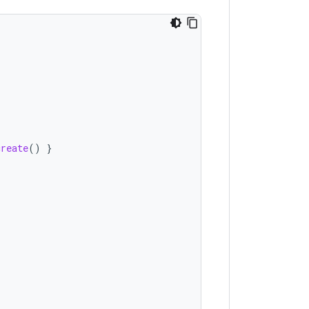
create
()
}