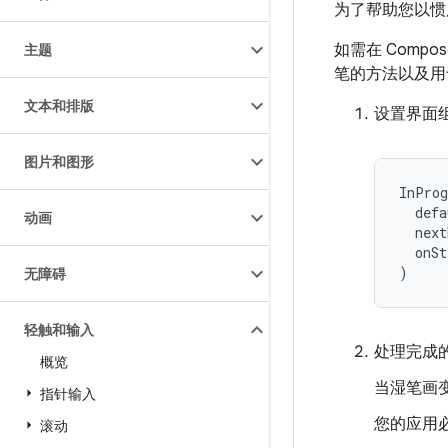
为了帮助您以惯用
如需在 Comp
主题
笔的方法以及用
文本和排版
设置界面
图片和图形
InProg
defa
动画
next
onSt
)
无障碍
轻触和输入
处理完成
概览
当湿笔画
指针输入
您的应用
滚动