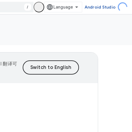
/
Android Studio
I 翻译可