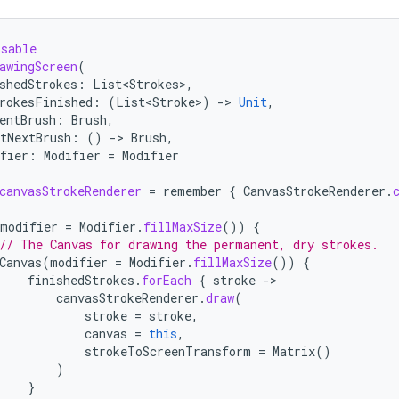
osable
awingScreen
(
shedStrokes
:
List<Strokes>
,
rokesFinished
:
(
List<Stroke>
)
-
>
Unit
,
entBrush
:
Brush
,
tNextBrush
:
()
-
>
Brush
,
fier
:
Modifier
=
Modifier
canvasStrokeRenderer
=
remember
{
CanvasStrokeRenderer
.
modifier
=
Modifier
.
fillMaxSize
())
{
// The Canvas for drawing the permanent, dry strokes.
Canvas
(
modifier
=
Modifier
.
fillMaxSize
())
{
finishedStrokes
.
forEach
{
stroke
-
canvasStrokeRenderer
.
draw
(
stroke
=
stroke
,
canvas
=
this
,
strokeToScreenTransform
=
Matrix
()
)
}