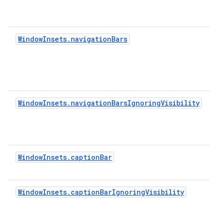
WindowInsets.navigationBars
WindowInsets.navigationBarsIgnoringVisibility
WindowInsets.captionBar
WindowInsets.captionBarIgnoringVisibility