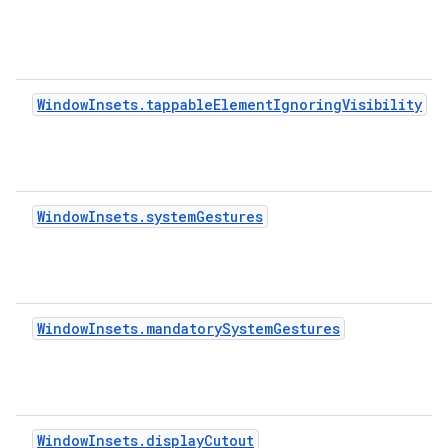
WindowInsets.tappableElementIgnoringVisibility
WindowInsets.systemGestures
WindowInsets.mandatorySystemGestures
WindowInsets.displayCutout