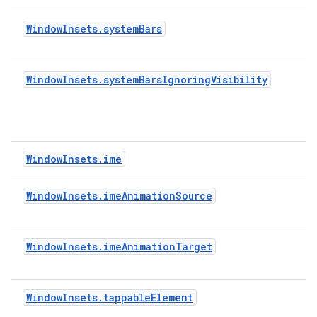
WindowInsets.systemBars
WindowInsets.systemBarsIgnoringVisibility
WindowInsets.ime
WindowInsets.imeAnimationSource
WindowInsets.imeAnimationTarget
WindowInsets.tappableElement