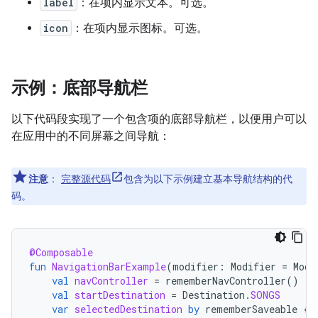
label
：在项内显示文本。可选。
icon
：在项内显示图标。可选。
示例：底部导航栏
以下代码段实现了一个包含项的底部导航栏，以便用户可以
在应用中的不同屏幕之间导航：
注意
：
完整源代码
包含为以下示例建立基本导航结构的代
码。
@Composable
fun
NavigationBarExample
(
modifier
:
Modifier
=
Modi
val
navController
=
rememberNavController
()
val
startDestination
=
Destination
.
SONGS
var
selectedDestination
by
rememberSaveable
{