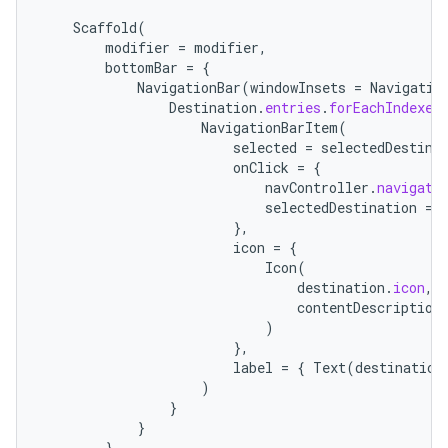
Scaffold
(
modifier
=
modifier
,
bottomBar
=
{
NavigationBar
(
windowInsets
=
Navigatio
Destination
.
entries
.
forEachIndexed
NavigationBarItem
(
selected
=
selectedDestina
onClick
=
{
navController
.
navigate
selectedDestination
=
},
icon
=
{
Icon
(
destination
.
icon
,
contentDescription
)
},
label
=
{
Text
(
destination
)
}
}
}