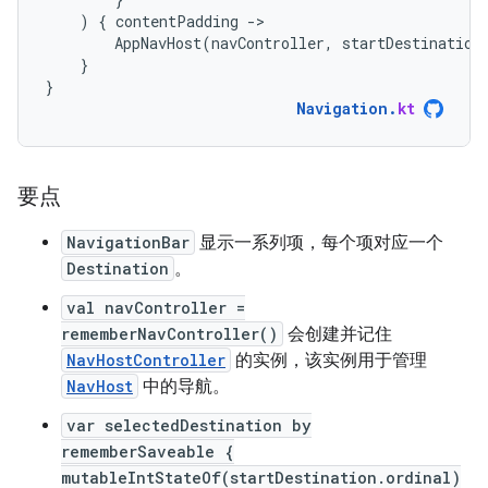
)
{
contentPadding
-
AppNavHost
(
navController
,
startDestination
}
}
Navigation
.
kt
要点
NavigationBar
显示一系列项，每个项对应一个
Destination
。
val navController =
rememberNavController()
会创建并记住
NavHostController
的实例，该实例用于管理
NavHost
中的导航。
var selectedDestination by
rememberSaveable {
mutableIntStateOf(startDestination.ordinal)