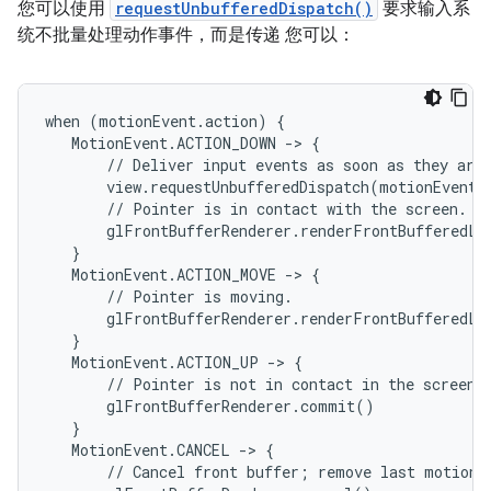
您可以使用
requestUnbufferedDispatch()
要求输入系
统不批量处理动作事件，而是传递 您可以：
when (motionEvent.action) {

   MotionEvent.ACTION_DOWN -> {

       // Deliver input events as soon as they arri
       view.requestUnbufferedDispatch(motionEvent)

       // Pointer is in contact with the screen.

       glFrontBufferRenderer.renderFrontBufferedLa
   }

   MotionEvent.ACTION_MOVE -> {

       // Pointer is moving.

       glFrontBufferRenderer.renderFrontBufferedLa
   }

   MotionEvent.ACTION_UP -> {

       // Pointer is not in contact in the screen.

       glFrontBufferRenderer.commit()

   }

   MotionEvent.CANCEL -> {

       // Cancel front buffer; remove last motion s