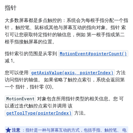
指针
大多数屏幕都是多点触控的：系统会为每根手指分配一个指
针， 触控笔、鼠标或其他与屏幕互动的指向对象。指针 索
引可让您获取特定指针的轴信息，例如 第一根手指或第二
根手指接触屏幕的位置。
指针索引的范围是从零到
MotionEvent#pointerCount()
减 1。
您可以使用
getAxisValue(axis, pointerIndex)
方法
访问指针的轴值。 如果省略了触控点索引，系统会返回第
一个 指针，指针零 (0)。
MotionEvent
对象包含所用指针类型的相关信息。您 可
以通过迭代触控点索引并调用 该
getToolType(pointerIndex)
方法。
注意
：指针是一种与屏幕互动的方式，包括手指、触控笔、 电