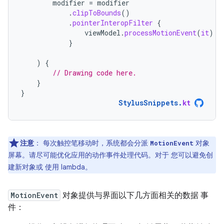
modifier
=
modifier
.
clipToBounds
()
.
pointerInteropFilter
{
viewModel
.
processMotionEvent
(
it
)
}
)
{
// Drawing code here.
}
}
StylusSnippets
.
kt
注意
：
每次触控笔移动时，系统都会分派
对象
MotionEvent
屏幕。请尽可能优化应用的动作事件处理代码。对于 您可以避免创
建新对象或 使用 lambda。
MotionEvent
对象提供与界面以下几方面相关的数据 事
件：