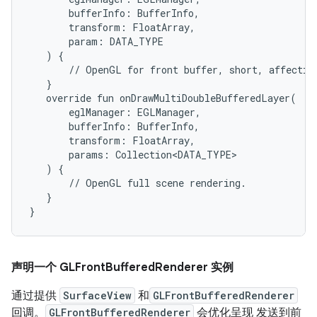
       bufferInfo: BufferInfo,

       transform: FloatArray,

       param: DATA_TYPE

   ) {

       // OpenGL for front buffer, short, affecting
   }

   override fun onDrawMultiDoubleBufferedLayer(

       eglManager: EGLManager,

       bufferInfo: BufferInfo,

       transform: FloatArray,

       params: Collection<DATA_TYPE>

   ) {

       // OpenGL full scene rendering.

   }

声明一个 GLFront
Buffered
Renderer 实例
通过提供
SurfaceView
和
GLFrontBufferedRenderer
回调。
GLFrontBufferedRenderer
会优化呈现 发送到前