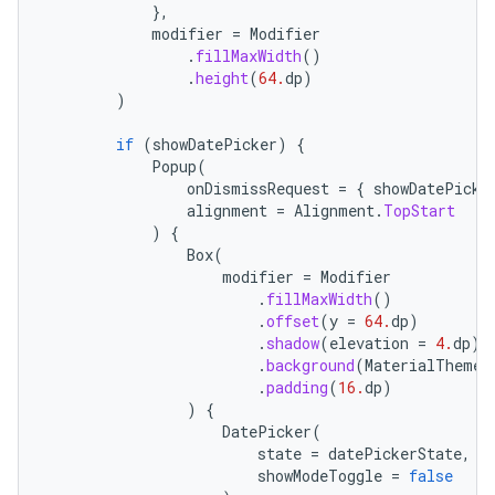
},
modifier
=
Modifier
.
fillMaxWidth
()
.
height
(
64.
dp
)
)
if
(
showDatePicker
)
{
Popup
(
onDismissRequest
=
{
showDatePicke
alignment
=
Alignment
.
TopStart
)
{
Box
(
modifier
=
Modifier
.
fillMaxWidth
()
.
offset
(
y
=
64.
dp
)
.
shadow
(
elevation
=
4.
dp
)
.
background
(
MaterialTheme
.
.
padding
(
16.
dp
)
)
{
DatePicker
(
state
=
datePickerState
,
showModeToggle
=
false