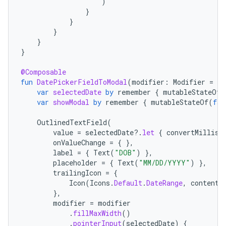
)
}
}
}
}
}
@Composable
fun
DatePickerFieldToModal
(
modifier
:
Modifier
=
Mo
var
selectedDate
by
remember
{
mutableStateOf<
var
showModal
by
remember
{
mutableStateOf
(
fal
OutlinedTextField
(
value
=
selectedDate
?.
let
{
convertMillisT
onValueChange
=
{
},
label
=
{
Text
(
"DOB"
)
},
placeholder
=
{
Text
(
"MM/DD/YYYY"
)
},
trailingIcon
=
{
Icon
(
Icons
.
Default
.
DateRange
,
contentD
},
modifier
=
modifier
.
fillMaxWidth
()
.
pointerInput
(
selectedDate
)
{