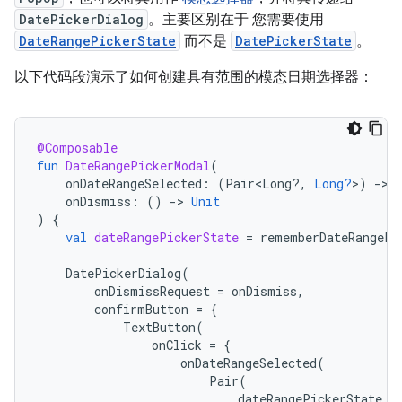
DatePickerDialog
。主要区别在于 您需要使用
DateRangePickerState
而不是
DatePickerState
。
以下代码段演示了如何创建具有范围的模态日期选择器：
@Composable
fun
DateRangePickerModal
(
onDateRangeSelected
:
(
Pair<Long?,
Long?
>
)
-
>
onDismiss
:
()
-
>
Unit
)
{
val
dateRangePickerState
=
rememberDateRangePi
DatePickerDialog
(
onDismissRequest
=
onDismiss
,
confirmButton
=
{
TextButton
(
onClick
=
{
onDateRangeSelected
(
Pair
(
dateRangePickerState
.
s