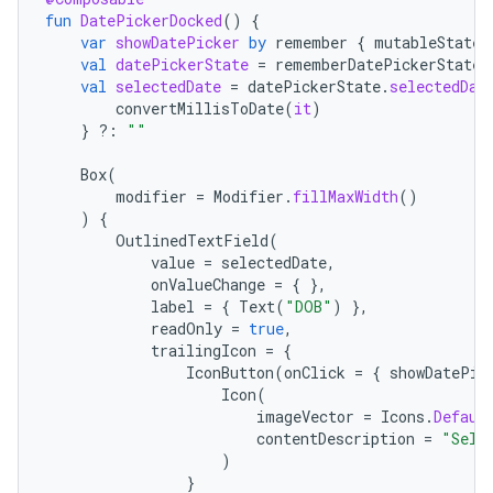
fun
DatePickerDocked
()
{
var
showDatePicker
by
remember
{
mutableStateO
val
datePickerState
=
rememberDatePickerState
(
val
selectedDate
=
datePickerState
.
selectedDat
convertMillisToDate
(
it
)
}
?:
""
Box
(
modifier
=
Modifier
.
fillMaxWidth
()
)
{
OutlinedTextField
(
value
=
selectedDate
,
onValueChange
=
{
},
label
=
{
Text
(
"DOB"
)
},
readOnly
=
true
,
trailingIcon
=
{
IconButton
(
onClick
=
{
showDatePic
Icon
(
imageVector
=
Icons
.
Defaul
contentDescription
=
"Sele
)
}