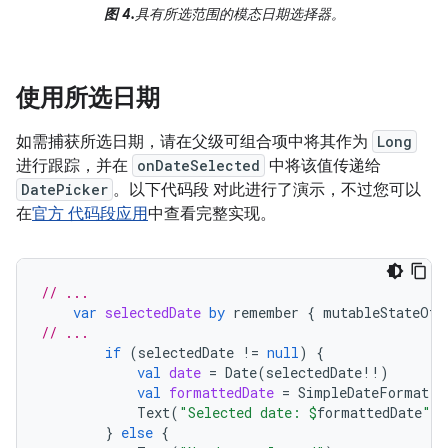
图 4.
具有所选范围的模态日期选择器。
使用所选日期
如需捕获所选日期，请在父级可组合项中将其作为
Long
进行跟踪，并在
onDateSelected
中将该值传递给
DatePicker
。以下代码段 对此进行了演示，不过您可以
在
官方 代码段应用
中查看完整实现。
// ...
var
selectedDate
by
remember
{
mutableStateOf<
// ...
if
(
selectedDate
!=
null
)
{
val
date
=
Date
(
selectedDate
!!
)
val
formattedDate
=
SimpleDateFormat
(
"
Text
(
"Selected date: 
$
formattedDate
"
)
}
else
{