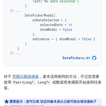
Text
(
"No date selected"
)
}
// ...
DatePickerModal
(
onDateSelected
=
{
selectedDate
=
it
showModal
=
false
},
onDismiss
=
{
showModal
=
false
}
)
}
// ...
DatePickers.kt
对于
范围日期选择器
，基本适用相同的方法，不过您需要
使用
Pair<Long?, Long?>
或数据类来捕获开始值和结束
值。
重要提示：您可以将 状态对象本身从父级可组合项传递给子