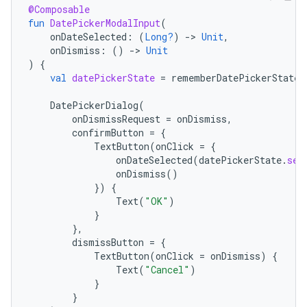
@Composable
fun
DatePickerModalInput
(
onDateSelected
:
(
Long?
)
-
>
Unit
,
onDismiss
:
()
-
>
Unit
)
{
val
datePickerState
=
rememberDatePickerState
(
DatePickerDialog
(
onDismissRequest
=
onDismiss
,
confirmButton
=
{
TextButton
(
onClick
=
{
onDateSelected
(
datePickerState
.
sel
onDismiss
()
})
{
Text
(
"OK"
)
}
},
dismissButton
=
{
TextButton
(
onClick
=
onDismiss
)
{
Text
(
"Cancel"
)
}
}