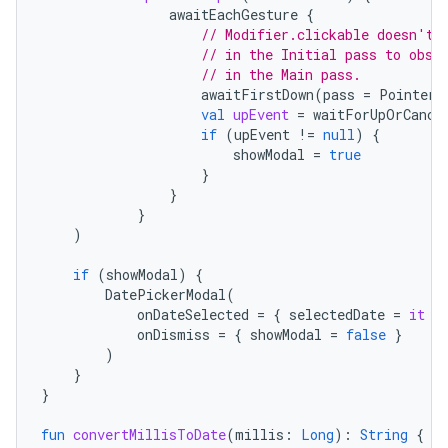
awaitEachGesture
{
// Modifier.clickable doesn't 
// in the Initial pass to obse
// in the Main pass.
awaitFirstDown
(
pass
=
PointerE
val
upEvent
=
waitForUpOrCance
if
(
upEvent
!=
null
)
{
showModal
=
true
}
}
}
)
if
(
showModal
)
{
DatePickerModal
(
onDateSelected
=
{
selectedDate
=
it
}
onDismiss
=
{
showModal
=
false
}
)
}
}
fun
convertMillisToDate
(
millis
:
Long
):
String
{