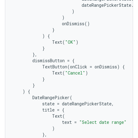
dateRangePickerState
.
s
)
)
onDismiss
()
}
)
{
Text
(
"OK"
)
}
},
dismissButton
=
{
TextButton
(
onClick
=
onDismiss
)
{
Text
(
"Cancel"
)
}
}
)
{
DateRangePicker
(
state
=
dateRangePickerState
,
title
=
{
Text
(
text
=
"Select date range"
)
},