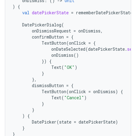
onDismiss
:
()
-
>
Unit
)
{
val
datePickerState
=
rememberDatePickerState
(
DatePickerDialog
(
onDismissRequest
=
onDismiss
,
confirmButton
=
{
TextButton
(
onClick
=
{
onDateSelected
(
datePickerState
.
sel
onDismiss
()
})
{
Text
(
"OK"
)
}
},
dismissButton
=
{
TextButton
(
onClick
=
onDismiss
)
{
Text
(
"Cancel"
)
}
}
)
{
DatePicker
(
state
=
datePickerState
)
}
}