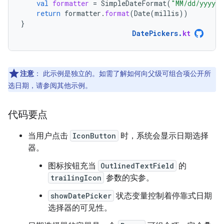
val
formatter
=
SimpleDateFormat
(
"MM/dd/yyyy"
,
return
formatter
.
format
(
Date
(
millis
))
}
DatePickers
.
kt
注意
：
此示例是独立的。如需了解如何向父级可组合项公开所
选日期，请参阅其他示例。
代码要点
当用户点击
IconButton
时，系统会显示日期选择
器。
图标按钮充当
OutlinedTextField
的
trailingIcon
参数的实参。
showDatePicker
状态变量控制着停靠式日期
选择器的可见性。