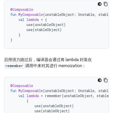
@Composable
fun
MyComposable
(
unstableObject
:
Unstable
,
stableO
val
lambda
=
{
use
(
unstableObject
)
use
(
stableObject
)
}
}
启用强力跳过后，编译器会通过将 lambda 封装在
remember
调用中来对其进行 memoization：
@Composable
fun
MyComposable
(
unstableObject
:
Unstable
,
stableO
val
lambda
=
remember
(
unstableObject
,
stableO
{
use
(
unstableObject
)
use
(
stableObject
)