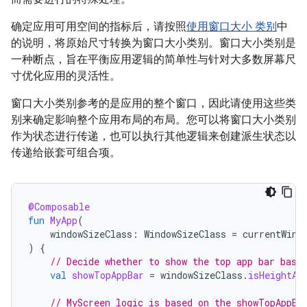
确定应用可用空间的指标后，请按照
使用窗口大小 类别
中
的说明，将原始尺寸转换为窗口大小类别。窗口大小类别是
一种断点，旨在平衡应用逻辑的简单性与针对大多数屏幕尺
寸优化应用的灵活性。
窗口大小类别参考的是应用的整个窗口，因此请使用这些类
别来确定影响整个应用布局的布局。您可以将窗口大小类别
作为状态进行传递，也可以执行其他逻辑来创建派生状态以
传递给嵌套可组合项。
@Composable
fun
MyApp
(
windowSizeClass
:
WindowSizeClass
=
currentWind
)
{
// Decide whether to show the top app bar base
val
showTopAppBar
=
windowSizeClass
.
isHeightAt
// MyScreen logic is based on the showTopAppBa