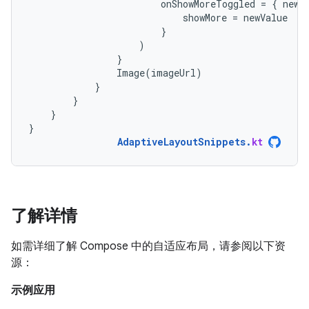
onShowMoreToggled
=
{
newV
showMore
=
newValue
}
)
}
Image
(
imageUrl
)
}
}
}
}
AdaptiveLayoutSnippets
.
kt
了解详情
如需详细了解 Compose 中的自适应布局，请参阅以下资
源：
示例应用