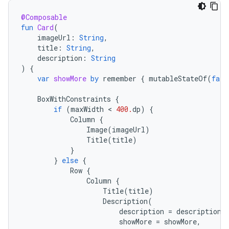
@Composable
fun
Card
(
imageUrl
:
String
,
title
:
String
,
description
:
String
)
{
var
showMore
by
remember
{
mutableStateOf
(
fals
BoxWithConstraints
{
if
(
maxWidth
 < 
400.
dp
)
{
Column
{
Image
(
imageUrl
)
Title
(
title
)
}
}
else
{
Row
{
Column
{
Title
(
title
)
Description
(
description
=
description
,
showMore
=
showMore
,