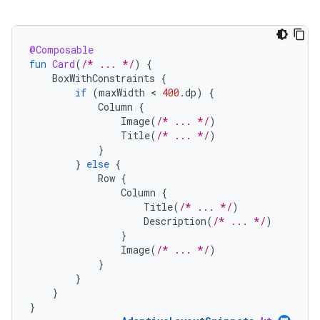
@Composable
fun
Card
(
/* ... */
)
{
BoxWithConstraints
{
if
(
maxWidth
 < 
400.
dp
)
{
Column
{
Image
(
/* ... */
)
Title
(
/* ... */
)
}
}
else
{
Row
{
Column
{
Title
(
/* ... */
)
Description
(
/* ... */
)
}
Image
(
/* ... */
)
}
}
}
}