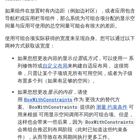
如果组件在放置时有内边距（例如边衬区），或者应用包含
导航栏或应用栏等组件，那么系统为可组合项分配的显示空
间量与应用可使用的总空间量可能会有很大的差距。
使用可组合项实际获得的宽度来呈现自身。您可以通过以下
两种方式获取该宽度：
如果您想更改内容的显示
位置
或
方式
，可以使用一 系
列修饰符或
自定义布局
来构建自适应布局 。这很简
单，只需让某个子项填充所有可用空间，或者为子级
布置多个列（如果有足够的空间）。
如果您想更改
显示的内容
，请使
用
BoxWithConstraints
作为 更强大的替代方
案。
BoxWithConstraints
提供的
测量 约束条件
可
用来根据 可用显示空间调用不同的可组合项。但是，
这样也会带来一些后果，因为
BoxWithConstraints
会将组合推迟到布局阶段（此时已知道这些约束条
件），从而导致在布局期间执行更多工作。