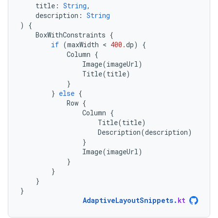
title
:
String
,
description
:
String
)
{
BoxWithConstraints
{
if
(
maxWidth
 < 
400.
dp
)
{
Column
{
Image
(
imageUrl
)
Title
(
title
)
}
}
else
{
Row
{
Column
{
Title
(
title
)
Description
(
description
)
}
Image
(
imageUrl
)
}
}
}
}
AdaptiveLayoutSnippets
.
kt