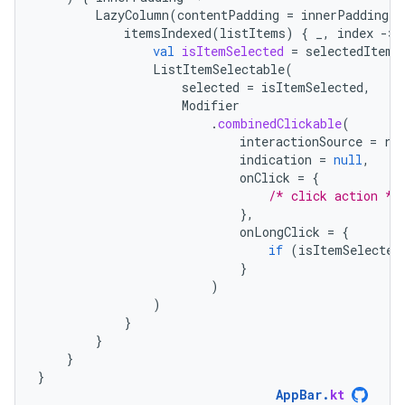
LazyColumn
(
contentPadding
=
innerPadding
)
itemsIndexed
(
listItems
)
{
_
,
index
-
val
isItemSelected
=
selectedItems
ListItemSelectable
(
selected
=
isItemSelected
,
Modifier
.
combinedClickable
(
interactionSource
=
re
indication
=
null
,
onClick
=
{
/* click action */
},
onLongClick
=
{
if
(
isItemSelected
}
)
)
}
}
}
}
AppBar
.
kt