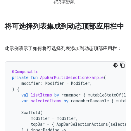
和共享图标。
将可选择列表集成到动态顶部应用栏中
此示例演示了如何将可选择列表添加到动态顶部应用栏：
@Composable
private
fun
AppBarMultiSelectionExample
(
modifier
:
Modifier
=
Modifier
,
)
{
val
listItems
by
remember
{
mutableStateOf
(
lis
var
selectedItems
by
rememberSaveable
{
mutabl
Scaffold
(
modifier
=
modifier
,
topBar
=
{
AppBarSelectionActions
(
selected
)
{
innerPadding
-