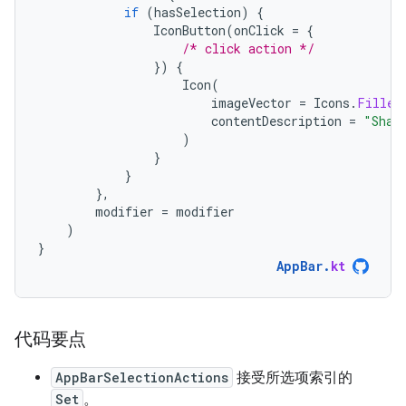
if
(
hasSelection
)
{
IconButton
(
onClick
=
{
/* click action */
})
{
Icon
(
imageVector
=
Icons
.
Filled
contentDescription
=
"Shar
)
}
}
},
modifier
=
modifier
)
}
AppBar
.
kt
代码要点
AppBarSelectionActions
接受所选项索引的
Set
。