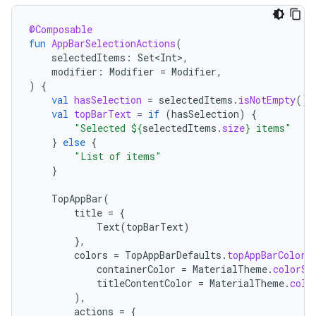
@Composable
fun
AppBarSelectionActions
(
selectedItems
:
Set<Int>
,
modifier
:
Modifier
=
Modifier
,
)
{
val
hasSelection
=
selectedItems
.
isNotEmpty
()
val
topBarText
=
if
(
hasSelection
)
{
"Selected 
${
selectedItems
.
size
}
 items"
}
else
{
"List of items"
}
TopAppBar
(
title
=
{
Text
(
topBarText
)
},
colors
=
TopAppBarDefaults
.
topAppBarColors
containerColor
=
MaterialTheme
.
colorSc
titleContentColor
=
MaterialTheme
.
colo
),
actions
=
{