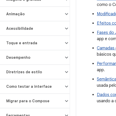
como o Co
Modificad
Animação
Efeitos c
Acessibilidade
Fases do
app e com
Toque e entrada
Camadas d
básicos q
Desempenho
Performa
app.
Diretrizes de estilo
Semântic
usada pelo
Como testar a interface
Dados com
usando a 
Migrar para o Compose
Ferramentas