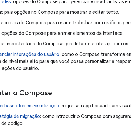
rades
: opções do Compose para gerenciar e mostrar listas e 
incipais opções no Compose para mostrar e editar texto.
 recursos do Compose para criar e trabalhar com gráficos per
: opções do Compose para animar elementos da interface.
crie uma interface do Compose que detecte e interaja com os 
nciar interações do usuário
: como o Compose transforma ent
s de nível mais alto para que você possa personalizar a resp
s ações do usuário.
tar o Compose
ps baseados em visualização
: migre seu app baseado em visua
atégia de migração
: como introduzir o Compose com seguranç
 de código.