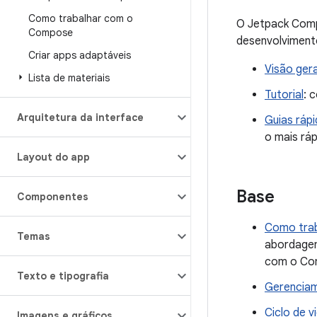
Como trabalhar com o
O Jetpack Compo
Compose
desenvolviment
Criar apps adaptáveis
Visão gera
Lista de materiais
Tutorial
: 
Arquitetura da interface
Guias ráp
o mais ráp
Layout do app
Base
Componentes
Como tra
Temas
abordagem
com o Co
Texto e tipografia
Gerencia
Ciclo de 
Imagens e gráficos