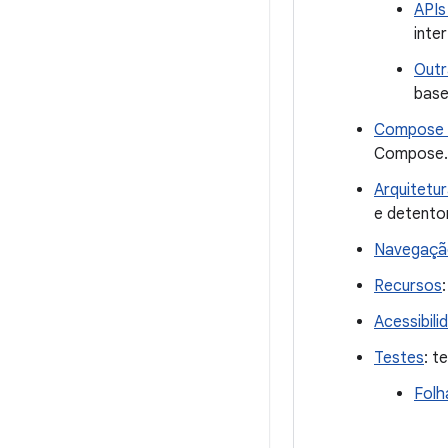
APIs
inte
Outr
base
Compose e
Compose.
Arquitetu
e detento
Navegaçã
Recursos
Acessibili
Testes
: t
Folh