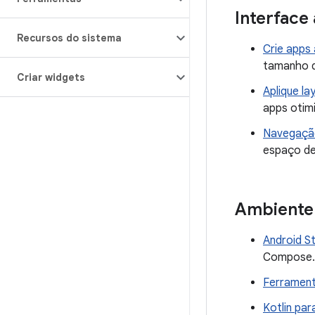
Interface
Recursos do sistema
Crie apps
tamanho de
Criar widgets
Aplique l
apps otim
Navegaçã
espaço de 
Ambiente
Android 
Compose.
Ferramen
Kotlin pa