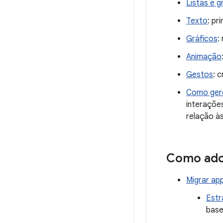
Listas e g
Texto
: pr
Gráficos
:
Animação
Gestos
: 
Como gere
interaçõe
relação à
Como ado
Migrar ap
Estr
base