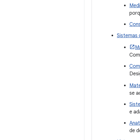
Medi
porq
Cons
Sistemas 
Ma
Com
Como
Desi
Mate
se a
Sist
e ad
Anat
de d