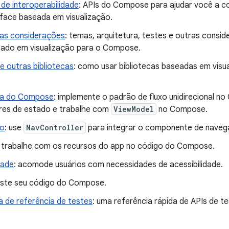
 de interoperabilidade
: APIs do Compose para ajudar você a
rface baseada em visualização.
as considerações
: temas, arquitetura, testes e outras consi
ado em visualização para o Compose.
 outras bibliotecas
: como usar bibliotecas baseadas em vis
ra do Compose
: implemente o padrão de fluxo unidirecional 
res de estado e trabalhe com
ViewModel
no Compose.
o
: use
NavController
para integrar o componente de naveg
: trabalhe com os recursos do app no código do Compose.
dade
: acomode usuários com necessidades de acessibilidade.
este seu código do Compose.
a de referência de testes
: uma referência rápida de APIs de t