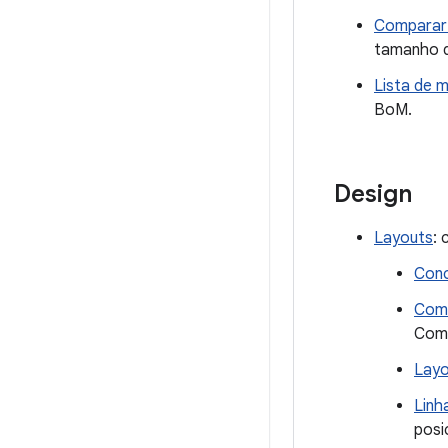
Comparar 
tamanho d
Lista de m
BoM.
Design
Layouts
:
Conc
Comp
Com
Layo
Linh
posi