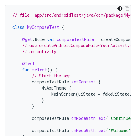
// file: app/src/androidTest/java/com/package/MyCo
class
MyComposeTest
{
@get
:
Rule
val
composeTestRule
=
createComposeR
// use createAndroidComposeRule<YourActivity>(
// an activity
@Test
fun
myTest
()
{
// Start the app
composeTestRule
.
setContent
{
MyAppTheme
{
MainScreen
(
uiState
=
fakeUiState
,
}
}
composeTestRule
.
onNodeWithText
(
"Continue"
)
composeTestRule
.
onNodeWithText
(
"Welcome"
)