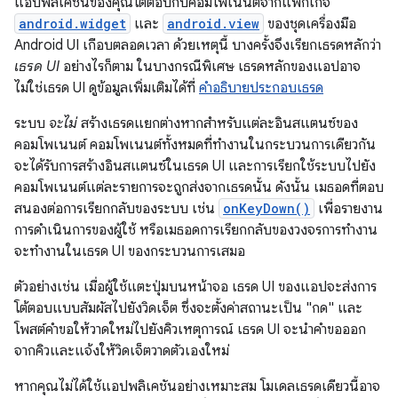
แอปพลิเคชันของคุณโต้ตอบกับคอมโพเนนต์จากแพ็กเกจ
android.widget
และ
android.view
ของชุดเครื่องมือ
Android UI เกือบตลอดเวลา ด้วยเหตุนี้ บางครั้งจึงเรียกเธรดหลักว่า
เธรด UI
อย่างไรก็ตาม ในบางกรณีพิเศษ เธรดหลักของแอปอาจ
ไม่ใช่เธรด UI ดูข้อมูลเพิ่มเติมได้ที่
คำอธิบายประกอบเธรด
ระบบ
จะไม่
สร้างเธรดแยกต่างหากสำหรับแต่ละอินสแตนซ์ของ
คอมโพเนนต์ คอมโพเนนต์ทั้งหมดที่ทำงานในกระบวนการเดียวกัน
จะได้รับการสร้างอินสแตนซ์ในเธรด UI และการเรียกใช้ระบบไปยัง
คอมโพเนนต์แต่ละรายการจะถูกส่งจากเธรดนั้น ดังนั้น เมธอดที่ตอบ
สนองต่อการเรียกกลับของระบบ เช่น
onKeyDown()
เพื่อรายงาน
การดำเนินการของผู้ใช้ หรือเมธอดการเรียกกลับของวงจรการทำงาน
จะทำงานในเธรด UI ของกระบวนการเสมอ
ตัวอย่างเช่น เมื่อผู้ใช้แตะปุ่มบนหน้าจอ เธรด UI ของแอปจะส่งการ
โต้ตอบแบบสัมผัสไปยังวิดเจ็ต ซึ่งจะตั้งค่าสถานะเป็น "กด" และ
โพสต์คำขอให้วาดใหม่ไปยังคิวเหตุการณ์ เธรด UI จะนำคำขอออก
จากคิวและแจ้งให้วิดเจ็ตวาดตัวเองใหม่
หากคุณไม่ได้ใช้แอปพลิเคชันอย่างเหมาะสม โมเดลเธรดเดียวนี้อาจ