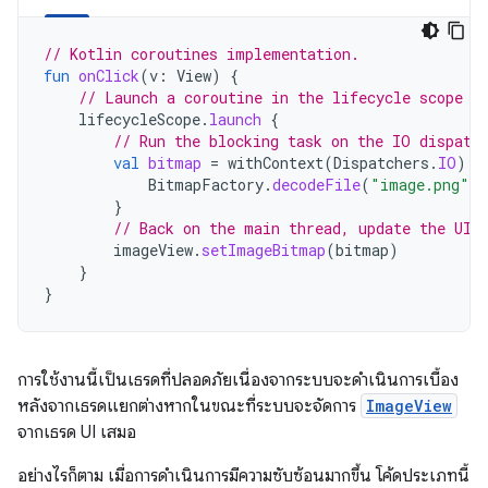
// Kotlin coroutines implementation.
fun
onClick
(
v
:
View
)
{
// Launch a coroutine in the lifecycle scope (
lifecycleScope
.
launch
{
// Run the blocking task on the IO dispatc
val
bitmap
=
withContext
(
Dispatchers
.
IO
)
{
BitmapFactory
.
decodeFile
(
"image.png"
)
}
// Back on the main thread, update the UI.
imageView
.
setImageBitmap
(
bitmap
)
}
}
การใช้งานนี้เป็นเธรดที่ปลอดภัยเนื่องจากระบบจะดำเนินการเบื้อง
หลังจากเธรดแยกต่างหากในขณะที่ระบบจะจัดการ
ImageView
จากเธรด UI เสมอ
อย่างไรก็ตาม เมื่อการดำเนินการมีความซับซ้อนมากขึ้น โค้ดประเภทนี้