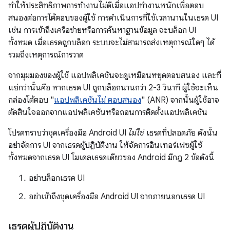
ทำให้ประสิทธิภาพการทำงานไม่ดีเมื่อแอปทำงานหนักเพื่อตอบ
สนองต่อการโต้ตอบของผู้ใช้ การดำเนินการที่ใช้เวลานานในเธรด UI
เช่น การเข้าถึงเครือข่ายหรือการค้นหาฐานข้อมูล จะบล็อก UI
ทั้งหมด เมื่อเธรดถูกบล็อก ระบบจะไม่สามารถส่งเหตุการณ์ใดๆ ได้
รวมถึงเหตุการณ์การวาด
จากมุมมองของผู้ใช้ แอปพลิเคชันจะดูเหมือนหยุดตอบสนอง และที่
แย่กว่านั้นคือ หากเธรด UI ถูกบล็อกนานกว่า 2-3 วินาที ผู้ใช้จะเห็น
กล่องโต้ตอบ "
แอปพลิเคชันไม่ ตอบสนอง
" (ANR) จากนั้นผู้ใช้อาจ
ตัดสินใจออกจากแอปพลิเคชันหรือถอนการติดตั้งแอปพลิเคชัน
โปรดทราบว่าชุดเครื่องมือ Android UI
ไม่ใช่
เธรดที่ปลอดภัย ดังนั้น
อย่าจัดการ UI จากเธรดผู้ปฏิบัติงาน ให้จัดการอินเทอร์เฟซผู้ใช้
ทั้งหมดจากเธรด UI โมเดลเธรดเดียวของ Android มีกฎ 2 ข้อดังนี้
อย่าบล็อกเธรด UI
อย่าเข้าถึงชุดเครื่องมือ Android UI จากภายนอกเธรด UI
เธรดผู้ปฏิบัติงาน