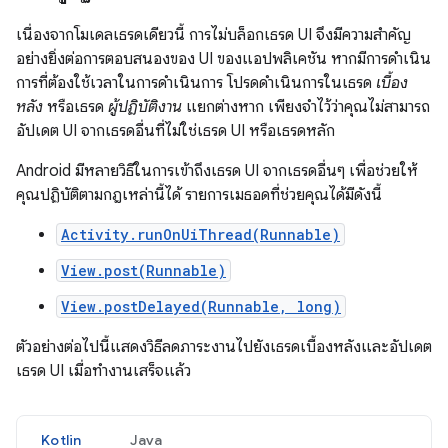
เนื่องจากโมเดลเธรดเดียวนี้ การไม่บล็อกเธรด UI จึงมีความสำคัญ
อย่างยิ่งต่อการตอบสนองของ UI ของแอปพลิเคชัน หากมีการดำเนิน
การที่ต้องใช้เวลาในการดำเนินการ โปรดดำเนินการในเธรด
เบื้อง
หลัง
หรือเธรด
ผู้ปฏิบัติงาน
แยกต่างหาก เพียงจำไว้ว่าคุณไม่สามารถ
อัปเดต UI จากเธรดอื่นที่ไม่ใช่เธรด UI หรือเธรดหลัก
Android มีหลายวิธีในการเข้าถึงเธรด UI จากเธรดอื่นๆ เพื่อช่วยให้
คุณปฏิบัติตามกฎเหล่านี้ได้ รายการเมธอดที่ช่วยคุณได้มีดังนี้
Activity.runOnUiThread(Runnable)
View.post(Runnable)
View.postDelayed(Runnable, long)
ตัวอย่างต่อไปนี้แสดงวิธีลดภาระงานไปยังเธรดเบื้องหลังและอัปเดต
เธรด UI เมื่อทำงานเสร็จแล้ว
Kotlin
Java