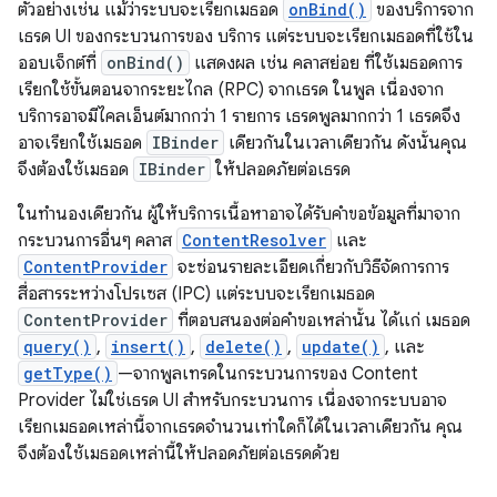
ตัวอย่างเช่น แม้ว่าระบบจะเรียกเมธอด
onBind()
ของบริการจาก
เธรด UI ของกระบวนการของ บริการ แต่ระบบจะเรียกเมธอดที่ใช้ใน
ออบเจ็กต์ที่
onBind()
แสดงผล เช่น คลาสย่อย ที่ใช้เมธอดการ
เรียกใช้ขั้นตอนจากระยะไกล (RPC) จากเธรด ในพูล เนื่องจาก
บริการอาจมีไคลเอ็นต์มากกว่า 1 รายการ เธรดพูลมากกว่า 1 เธรดจึง
อาจเรียกใช้เมธอด
IBinder
เดียวกันในเวลาเดียวกัน ดังนั้นคุณ
จึงต้องใช้เมธอด
IBinder
ให้ปลอดภัยต่อเธรด
ในทำนองเดียวกัน ผู้ให้บริการเนื้อหาอาจได้รับคำขอข้อมูลที่มาจาก
กระบวนการอื่นๆ คลาส
ContentResolver
และ
ContentProvider
จะซ่อนรายละเอียดเกี่ยวกับวิธีจัดการการ
สื่อสารระหว่างโปรเซส (IPC) แต่ระบบจะเรียกเมธอด
ContentProvider
ที่ตอบสนองต่อคำขอเหล่านั้น ได้แก่ เมธอด
query()
,
insert()
,
delete()
,
update()
, และ
getType()
—จากพูลเทรดในกระบวนการของ Content
Provider ไม่ใช่เธรด UI สำหรับกระบวนการ เนื่องจากระบบอาจ
เรียกเมธอดเหล่านี้จากเธรดจำนวนเท่าใดก็ได้ในเวลาเดียวกัน คุณ
จึงต้องใช้เมธอดเหล่านี้ให้ปลอดภัยต่อเธรดด้วย