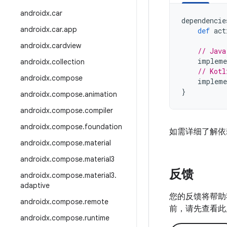
androidx
.
car
dependencie
androidx
.
car
.
app
def
act
androidx
.
cardview
// Java
impleme
androidx
.
collection
// Kotl
androidx
.
compose
impleme
}
androidx
.
compose
.
animation
androidx
.
compose
.
compiler
androidx
.
compose
.
foundation
如需详细了解依
androidx
.
compose
.
material
androidx
.
compose
.
material3
反馈
androidx
.
compose
.
material3
.
adaptive
您的反馈将帮助
androidx
.
compose
.
remote
前，请先查看此
androidx
.
compose
.
runtime