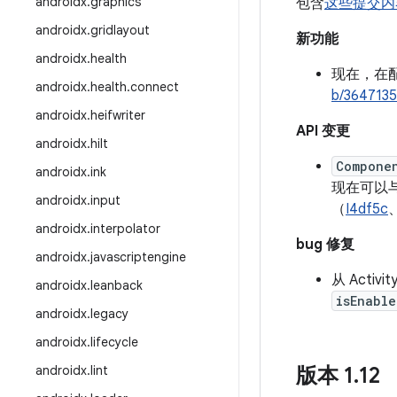
androidx
.
graphics
包含
这些提交内
androidx
.
gridlayout
新功能
androidx
.
health
现在，在
androidx
.
health
.
connect
b/364713
androidx
.
heifwriter
API 变更
androidx
.
hilt
Compone
androidx
.
ink
现在可以
androidx
.
input
（
I4df5c
androidx
.
interpolator
bug 修复
androidx
.
javascriptengine
从 Acti
androidx
.
leanback
isEnable
androidx
.
legacy
androidx
.
lifecycle
androidx
.
lint
版本 1
.
12