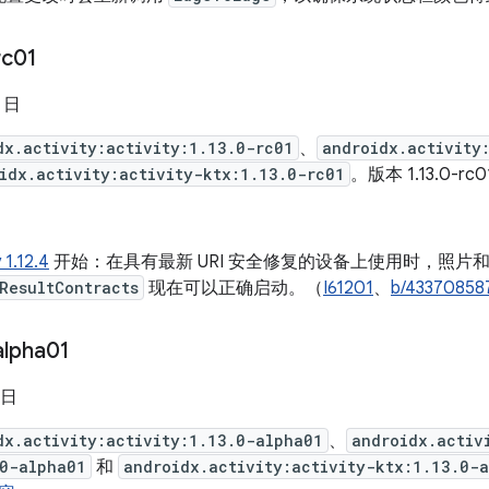
rc01
5 日
dx.activity:activity:1.13.0-rc01
、
androidx.activity
idx.activity:activity-ktx:1.13.0-rc01
。版本 1.13.0-rc
 1.12.4
开始：在具有最新 URI 安全修复的设备上使用时，照片
ResultContracts
现在可以正确启动。（
I61201
、
b/43370858
alpha01
 日
dx.activity:activity:1.13.0-alpha01
、
androidx.activ
.0-alpha01
和
androidx.activity:activity-ktx:1.13.0-