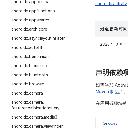
androidx
.
appcompat
androidx.activity
androidx
.
appfunctions
androidx
.
appsearch
最近更新时间
androidx
.
arch
.
core
androidx
.
asynclayoutinflater
2026 年 3 月 1
androidx
.
autofill
androidx
.
benchmark
androidx
.
biometric
声明依赖
androidx
.
bluetooth
androidx
.
browser
如需添加 Acti
Maven 制品库
androidx
.
camera
androidx
.
camera
.
在应用或模块
featurecombinationquery
androidx
.
camera
.
media3
Groovy
androidx
.
camera
.
viewfinder