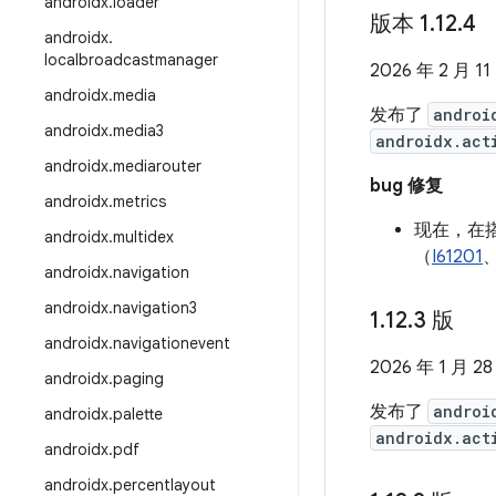
androidx
.
loader
版本 1
.
12
.
4
androidx
.
localbroadcastmanager
2026 年 2 月 11
androidx
.
media
发布了
androi
androidx
.
media3
androidx.act
androidx
.
mediarouter
bug 修复
androidx
.
metrics
现在，在搭
androidx
.
multidex
（
I61201
androidx
.
navigation
androidx
.
navigation3
1
.
12
.
3 版
androidx
.
navigationevent
2026 年 1 月 28
androidx
.
paging
发布了
androi
androidx
.
palette
androidx.act
androidx
.
pdf
androidx
.
percentlayout