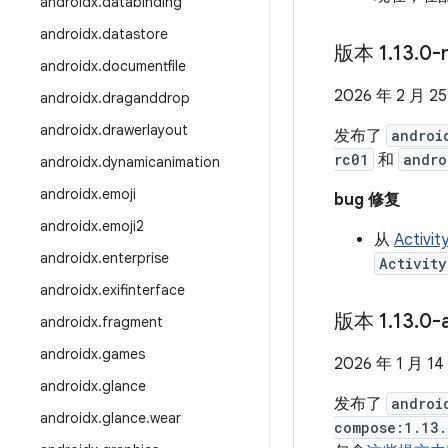
androidx
.
databinding
androidx
.
datastore
版本 1
.
13
.
0-
androidx
.
documentfile
2026 年 2 月 2
androidx
.
draganddrop
androidx
.
drawerlayout
发布了
androi
rc01
和
andro
androidx
.
dynamicanimation
androidx
.
emoji
bug 修复
androidx
.
emoji2
从
Activity
androidx
.
enterprise
Activity
androidx
.
exifinterface
版本 1
.
13
.
0-
androidx
.
fragment
androidx
.
games
2026 年 1 月 14
androidx
.
glance
发布了
androi
androidx
.
glance
.
wear
compose:1.13