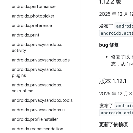
1
.
12
.
2 版
androidx
.
performance
2025 年 12 月 1
androidx
.
photopicker
androidx
.
preference
发布了
androi
androidx.act
androidx
.
print
androidx
.
privacysandbox
.
bug 修复
activity
修复了以
androidx
.
privacysandbox
.
ads
态，从而
androidx
.
privacysandbox
.
plugins
版本 1
.
12
.
1
androidx
.
privacysandbox
.
sdkruntime
2025 年 12 月 3
androidx
.
privacysandbox
.
tools
发布了
androi
androidx
.
privacysandbox
.
ui
androidx.act
androidx
.
profileinstaller
更新了依赖项
androidx
.
recommendation