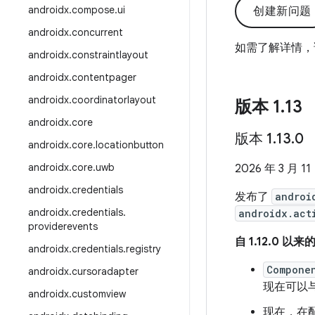
androidx
.
compose
.
ui
创建新问题
androidx
.
concurrent
如需了解详情，
androidx
.
constraintlayout
androidx
.
contentpager
androidx
.
coordinatorlayout
版本 1
.
13
androidx
.
core
版本 1
.
13
.
0
androidx
.
core
.
locationbutton
androidx
.
core
.
uwb
2026 年 3 月 11
androidx
.
credentials
发布了
androi
androidx
.
credentials
.
androidx.act
providerevents
自 1.12.0 以
androidx
.
credentials
.
registry
Compone
androidx
.
cursoradapter
现在可以
androidx
.
customview
现在，在