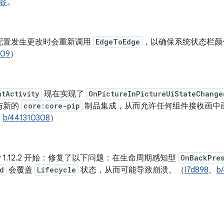
容
。
配置发生更改时会重新调用
EdgeToEdge
，以确保系统状态栏颜
509
）
ntActivity
现在实现了
OnPictureInPictureUiStateChange
与新的
core:core-pip
制品集成，从而允许任何组件接收画中
、
b/441310308
）
vity 1.12.2 开始：修复了以下问题：在生命周期感知型
OnBackPre
d
会覆盖
Lifecycle
状态，从而可能导致崩溃。（
I7d898
、
b