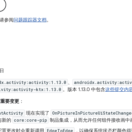
请参阅
问题跟踪器文档
。
 日
dx.activity:activity:1.13.0
、
androidx.activity:acti
ivity:activity-ktx:1.13.0
。版本 1.13.0 中包含
这些提交内
来的重要变更
：
ntActivity
现在实现了
OnPictureInPictureUiStateChange
与新的
core:core-pip
制品集成，从而允许任何组件接收画中
配置更改时会重新调用
EdgeToEdge
，以确保系统状态栏颜色得