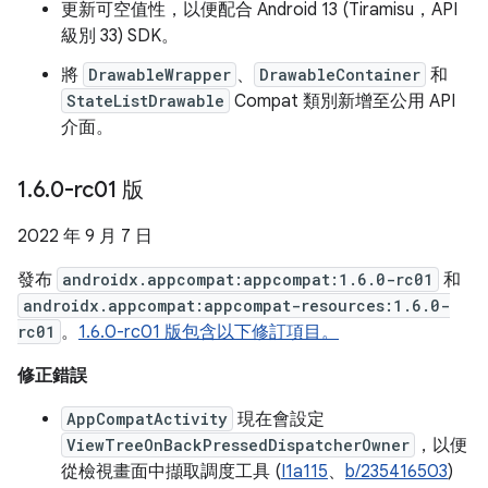
更新可空值性，以便配合 Android 13 (Tiramisu，API
級別 33) SDK。
將
DrawableWrapper
、
DrawableContainer
和
StateListDrawable
Compat 類別新增至公用 API
介面。
1
.
6
.
0-rc01 版
2022 年 9 月 7 日
發布
androidx.appcompat:appcompat:1.6.0-rc01
和
androidx.appcompat:appcompat-resources:1.6.0-
rc01
。
1.6.0-rc01 版包含以下修訂項目。
修正錯誤
AppCompatActivity
現在會設定
ViewTreeOnBackPressedDispatcherOwner
，以便
從檢視畫面中擷取調度工具 (
I1a115
、
b/235416503
)