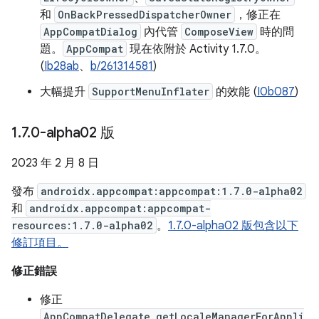
和
OnBackPressedDispatcherOwner
，修正在
AppCompatDialog
內代管
ComposeView
時的問
題。
AppCompat
現在依附於 Activity 1.7.0。
(
Ib28ab
、
b/261314581
)
大幅提升
SupportMenuInflater
的效能 (
I0b087
)
1
.
7
.
0-alpha02 版
2023 年 2 月 8 日
發布
androidx.appcompat:appcompat:1.7.0-alpha02
和
androidx.appcompat:appcompat-
resources:1.7.0-alpha02
。
1.7.0-alpha02 版包含以下
修訂項目。
修正錯誤
修正
AppCompatDelegate.getLocaleManagerForAppli