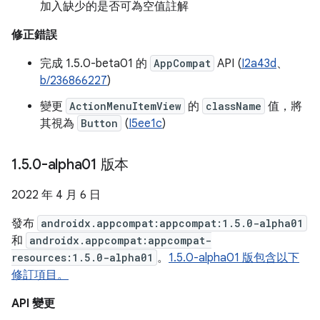
加入缺少的是否可為空值註解
修正錯誤
完成 1.5.0-beta01 的
AppCompat
API (
I2a43d
、
b/236866227
)
變更
ActionMenuItemView
的
className
值，將
其視為
Button
(
I5ee1c
)
1
.
5
.
0-alpha01 版本
2022 年 4 月 6 日
發布
androidx.appcompat:appcompat:1.5.0-alpha01
和
androidx.appcompat:appcompat-
resources:1.5.0-alpha01
。
1.5.0-alpha01 版包含以下
修訂項目。
API 變更