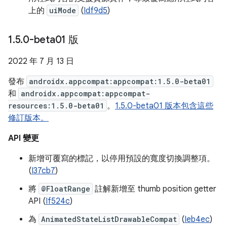
上的
uiMode
(
Idf9d5
)
1
.
5
.
0-beta01 版
2022 年 7 月 13 日
發布
androidx.appcompat:appcompat:1.5.0-beta01
和
androidx.appcompat:appcompat-
resources:1.5.0-beta01
。
1.5.0-beta01 版本包含這些
修訂版本。
API 變更
新增可覆寫的標記，以停用預設的寬度切換調整項。
(
I37cb7
)
將
@FloatRange
註解新增至 thumb position getter
API (
If524c
)
為
AnimatedStateListDrawableCompat
(
Ieb4ec
)