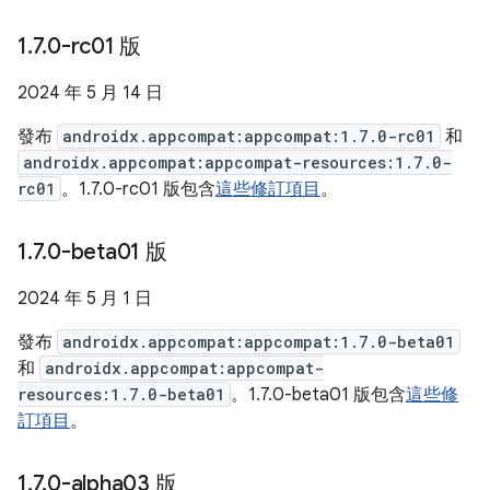
1
.
7
.
0-rc01 版
2024 年 5 月 14 日
發布
androidx.appcompat:appcompat:1.7.0-rc01
和
androidx.appcompat:appcompat-resources:1.7.0-
rc01
。1.7.0-rc01 版包含
這些修訂項目
。
1
.
7
.
0-beta01 版
2024 年 5 月 1 日
發布
androidx.appcompat:appcompat:1.7.0-beta01
和
androidx.appcompat:appcompat-
resources:1.7.0-beta01
。1.7.0-beta01 版包含
這些修
訂項目
。
1
.
7
.
0-alpha03 版