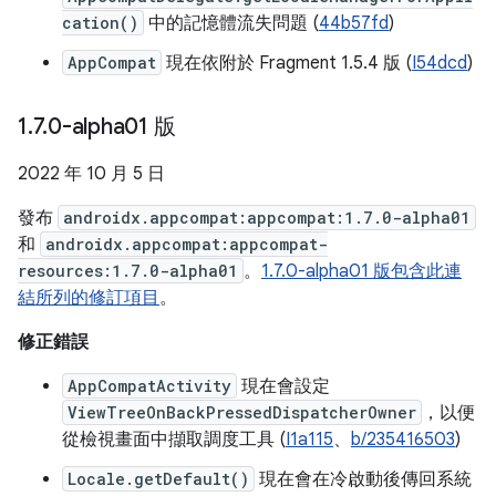
cation()
中的記憶體流失問題 (
44b57fd
)
AppCompat
現在依附於 Fragment 1.5.4 版 (
I54dcd
)
1
.
7
.
0-alpha01 版
2022 年 10 月 5 日
發布
androidx.appcompat:appcompat:1.7.0-alpha01
和
androidx.appcompat:appcompat-
resources:1.7.0-alpha01
。
1.7.0-alpha01 版包含此連
結所列的修訂項目
。
修正錯誤
AppCompatActivity
現在會設定
ViewTreeOnBackPressedDispatcherOwner
，以便
從檢視畫面中擷取調度工具 (
I1a115
、
b/235416503
)
Locale.getDefault()
現在會在冷啟動後傳回系統