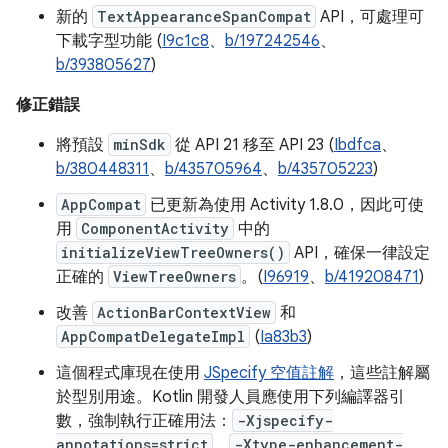
新的
TextAppearanceSpanCompat
API，可處理可
下載字型功能 (
I9c1c8
、
b/197242546
、
b/393805627
)
修正錯誤
將預設
minSdk
從 API 21 移至 API 23 (
Ibdfca
、
b/380448311
、
b/435705964
、
b/435705223
)
AppCompat
已更新為使用 Activity 1.8.0，因此可使
用
ComponentActivity
中的
initializeViewTreeOwners()
API，確保一律設定
正確的
ViewTreeOwners
。(
I96919
、
b/419208471
)
改善
ActionBarContextView
和
AppCompatDelegateImpl
(
Ia83b3
)
這個程式庫現在使用
JSpecify 空值註解
，這些註解屬
於型別用途。Kotlin 開發人員應使用下列編譯器引
數，強制執行正確用法：
-Xjspecify-
annotations=strict
、
-Xtype-enhancement-