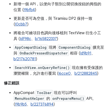
新增一個 API，以便向子類別公開切換按鈕的拇指的
位置 (
I9bfb4
)
更新是否可為空值，與 Tiramisu DP2 保持一致
(
I0cbb7
)
將複合可繪項目色調向後移植到 TextView 衍生小工
具 (
Idf98c
、
b/165822337
)
AppCompatDialog
現將
ComponentDialog
擴充至
與
OnBackPressedDispatcher
相容 (
Id9b91
、
b/217620781
)
SearchView.onQueryRefine()
現在擁有受保護的
瀏覽權限，允許進行覆寫 (
I6cce0
、
b/212882845
)
修正錯誤
AppCompat
Toolbar
現在可以呼叫
MenuHostHelper
的
onPrepareMenu()
API。
(
I9b9b5
、
b/227376894
)