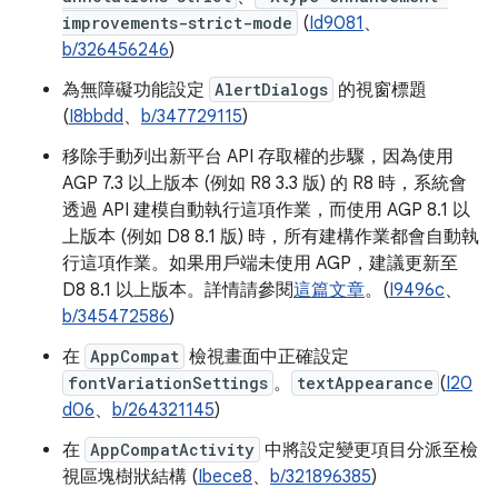
improvements-strict-mode
(
Id9081
、
b/326456246
)
為無障礙功能設定
AlertDialogs
的視窗標題
(
I8bbdd
、
b/347729115
)
移除手動列出新平台 API 存取權的步驟，因為使用
AGP 7.3 以上版本 (例如 R8 3.3 版) 的 R8 時，系統會
透過 API 建模自動執行這項作業，而使用 AGP 8.1 以
上版本 (例如 D8 8.1 版) 時，所有建構作業都會自動執
行這項作業。如果用戶端未使用 AGP，建議更新至
D8 8.1 以上版本。詳情請參閱
這篇文章
。(
I9496c
、
b/345472586
)
在
AppCompat
檢視畫面中正確設定
fontVariationSettings
。
textAppearance
(
I20
d06
、
b/264321145
)
在
AppCompatActivity
中將設定變更項目分派至檢
視區塊樹狀結構 (
Ibece8
、
b/321896385
)