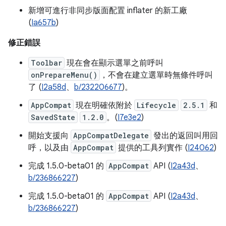
新增可進行非同步版面配置 inflater 的新工廠
(
Ia657b
)
修正錯誤
Toolbar
現在會在顯示選單之前呼叫
onPrepareMenu()
，不會在建立選單時無條件呼叫
了 (
I2a58d
、
b/232206677
)。
AppCompat
現在明確依附於
Lifecycle
2.5.1
和
SavedState
1.2.0
。(
I7e3e2
)
開始支援向
AppCompatDelegate
發出的返回叫用回
呼，以及由
AppCompat
提供的工具列實作 (
I24062
)
完成 1.5.0-beta01 的
AppCompat
API (
I2a43d
、
b/236866227
)
完成 1.5.0-beta01 的
AppCompat
API (
I2a43d
、
b/236866227
)