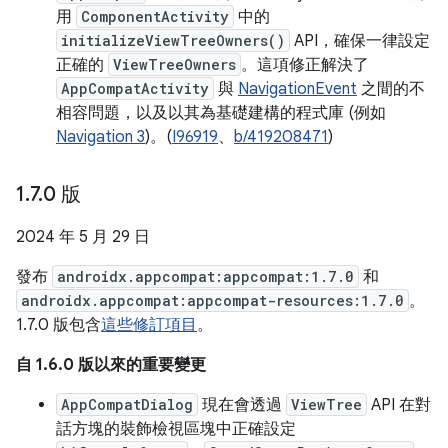
用
ComponentActivity
中的
initializeViewTreeOwners()
API，確保一律設定
正確的
ViewTreeOwners
。這項修正解決了
AppCompatActivity
與
NavigationEvent
之間的不
相容問題，以及以其為基礎建構的程式庫 (例如
Navigation 3
)。(
I96919
、
b/419208471
)
1
.
7
.
0 版
2024 年 5 月 29 日
發布
androidx.appcompat:appcompat:1.7.0
和
androidx.appcompat:appcompat-resources:1.7.0
。
1.7.0 版包含
這些修訂項目
。
自 1.6.0 版以來的重要變更
AppCompatDialog
現在會透過
ViewTree
API 在對
話方塊的裝飾檢視區塊中正確設定