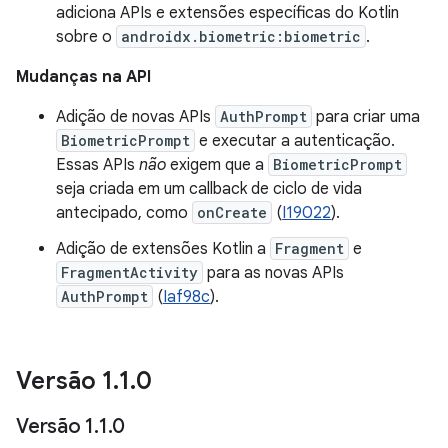
adiciona APIs e extensões específicas do Kotlin
sobre o
androidx.biometric:biometric
.
Mudanças na API
Adição de novas APIs
AuthPrompt
para criar uma
BiometricPrompt
e executar a autenticação.
Essas APIs
não
exigem que a
BiometricPrompt
seja criada em um callback de ciclo de vida
antecipado, como
onCreate
(
I19022
).
Adição de extensões Kotlin a
Fragment
e
FragmentActivity
para as novas APIs
AuthPrompt
(
Iaf98c
).
Versão 1
.
1
.
0
Versão 1
.
1
.
0