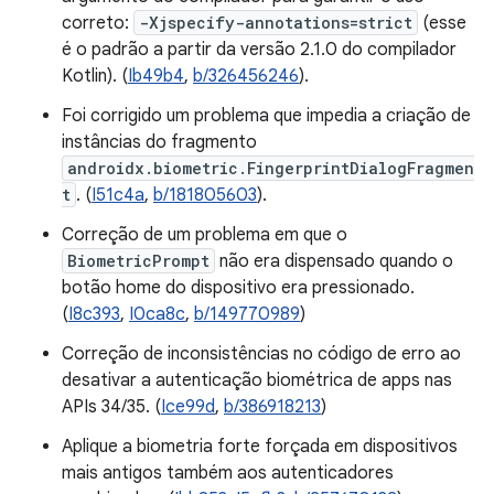
correto:
-Xjspecify-annotations=strict
(esse
é o padrão a partir da versão 2.1.0 do compilador
Kotlin). (
Ib49b4
,
b/326456246
).
Foi corrigido um problema que impedia a criação de
instâncias do fragmento
androidx.biometric.FingerprintDialogFragmen
t
. (
I51c4a
,
b/181805603
).
Correção de um problema em que o
BiometricPrompt
não era dispensado quando o
botão home do dispositivo era pressionado.
(
I8c393
,
I0ca8c
,
b/149770989
)
Correção de inconsistências no código de erro ao
desativar a autenticação biométrica de apps nas
APIs 34/35. (
Ice99d
,
b/386918213
)
Aplique a biometria forte forçada em dispositivos
mais antigos também aos autenticadores