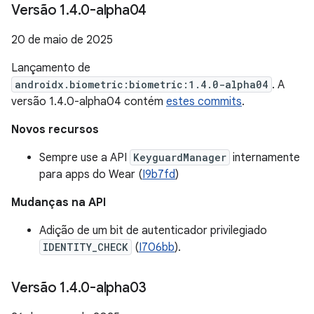
Versão 1
.
4
.
0-alpha04
20 de maio de 2025
Lançamento de
androidx.biometric:biometric:1.4.0-alpha04
. A
versão 1.4.0-alpha04 contém
estes commits
.
Novos recursos
Sempre use a API
KeyguardManager
internamente
para apps do Wear (
I9b7fd
)
Mudanças na API
Adição de um bit de autenticador privilegiado
IDENTITY_CHECK
(
I706bb
).
Versão 1
.
4
.
0-alpha03