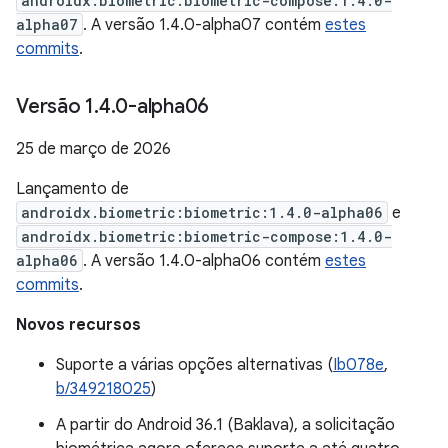
androidx.biometric:biometric-compose:1.4.0-
alpha07
. A versão 1.4.0-alpha07 contém
estes
commits
.
Versão 1
.
4
.
0-alpha06
25 de março de 2026
Lançamento de
androidx.biometric:biometric:1.4.0-alpha06
e
androidx.biometric:biometric-compose:1.4.0-
alpha06
. A versão 1.4.0-alpha06 contém
estes
commits
.
Novos recursos
Suporte a várias opções alternativas (
Ib078e
,
b/349218025
)
A partir do Android 36.1 (Baklava), a solicitação