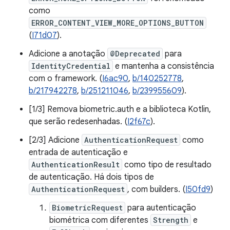
como
ERROR_CONTENT_VIEW_MORE_OPTIONS_BUTTON
(
I71d07
).
Adicione a anotação
@Deprecated
para
IdentityCredential
e mantenha a consistência
com o framework. (
I6ac90
,
b/140252778
,
b/217942278
,
b/251211046
,
b/239955609
).
[1/3] Remova biometric.auth e a biblioteca Kotlin,
que serão redesenhadas. (
I2f67c
).
[2/3] Adicione
AuthenticationRequest
como
entrada de autenticação e
AuthenticationResult
como tipo de resultado
de autenticação. Há dois tipos de
AuthenticationRequest
, com builders. (
I50fd9
)
BiometricRequest
para autenticação
biométrica com diferentes
Strength
e