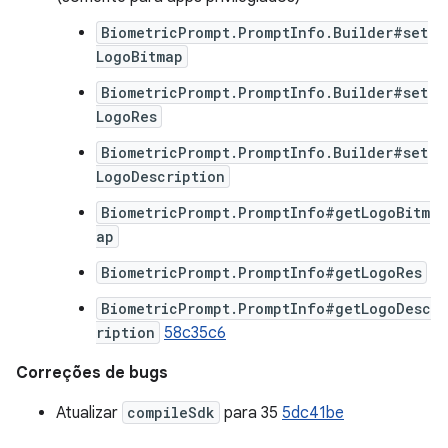
BiometricPrompt.PromptInfo.Builder#set
LogoBitmap
BiometricPrompt.PromptInfo.Builder#set
LogoRes
BiometricPrompt.PromptInfo.Builder#set
LogoDescription
BiometricPrompt.PromptInfo#getLogoBitm
ap
BiometricPrompt.PromptInfo#getLogoRes
BiometricPrompt.PromptInfo#getLogoDesc
ription
58c35c6
Correções de bugs
Atualizar
compileSdk
para 35
5dc41be