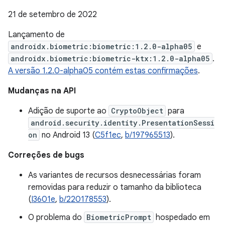
21 de setembro de 2022
Lançamento de
androidx.biometric:biometric:1.2.0-alpha05
e
androidx.biometric:biometric-ktx:1.2.0-alpha05
.
A versão 1.2.0-alpha05 contém estas confirmações
.
Mudanças na API
Adição de suporte ao
CryptoObject
para
android.security.identity.PresentationSessi
on
no Android 13 (
C5f1ec
,
b/197965513
).
Correções de bugs
As variantes de recursos desnecessárias foram
removidas para reduzir o tamanho da biblioteca
(
I3601e
,
b/220178553
).
O problema do
BiometricPrompt
hospedado em