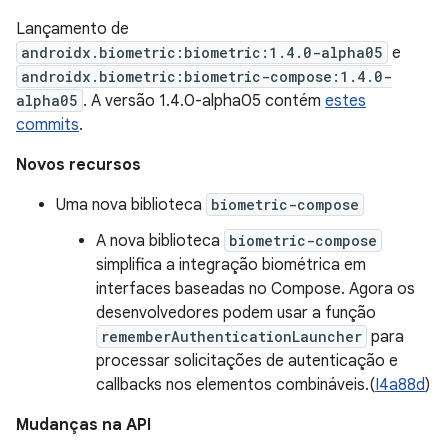
Lançamento de
androidx.biometric:biometric:1.4.0-alpha05
e
androidx.biometric:biometric-compose:1.4.0-
alpha05
. A versão 1.4.0-alpha05 contém
estes
commits
.
Novos recursos
Uma nova biblioteca
biometric-compose
A nova biblioteca
biometric-compose
simplifica a integração biométrica em
interfaces baseadas no Compose. Agora os
desenvolvedores podem usar a função
rememberAuthenticationLauncher
para
processar solicitações de autenticação e
callbacks nos elementos combináveis.(
I4a88d
)
Mudanças na API