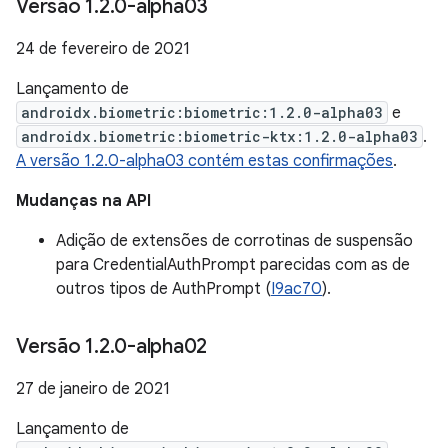
Versão 1
.
2
.
0-alpha03
24 de fevereiro de 2021
Lançamento de
androidx.biometric:biometric:1.2.0-alpha03
e
androidx.biometric:biometric-ktx:1.2.0-alpha03
.
A versão 1.2.0-alpha03 contém estas confirmações
.
Mudanças na API
Adição de extensões de corrotinas de suspensão
para CredentialAuthPrompt parecidas com as de
outros tipos de AuthPrompt (
I9ac70
).
Versão 1
.
2
.
0-alpha02
27 de janeiro de 2021
Lançamento de