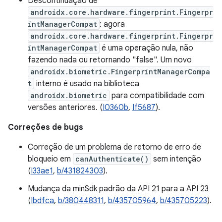
Descontinuação de
androidx.core.hardware.fingerprint.Fingerpr
intManagerCompat
: agora
androidx.core.hardware.fingerprint.Fingerpr
intManagerCompat
é uma operação nula, não
fazendo nada ou retornando "false". Um novo
androidx.biometric.FingerprintManagerCompa
t
interno é usado na biblioteca
androidx.biometric
para compatibilidade com
versões anteriores. (
I0360b
,
If5687
).
Correções de bugs
Correção de um problema de retorno de erro de
bloqueio em
canAuthenticate()
sem intenção
(
I33ae1
,
b/431824303
).
Mudança da minSdk padrão da API 21 para a API 23
(
Ibdfca
,
b/380448311
,
b/435705964
,
b/435705223
).