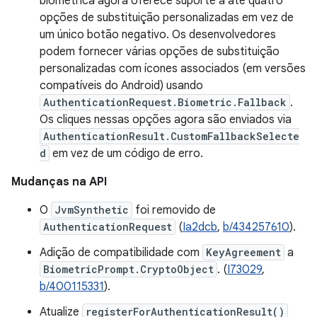
biométrica agora oferece suporte a até quatro
opções de substituição personalizadas em vez de
um único botão negativo. Os desenvolvedores
podem fornecer várias opções de substituição
personalizadas com ícones associados (em versões
compatíveis do Android) usando
AuthenticationRequest.Biometric.Fallback
.
Os cliques nessas opções agora são enviados via
AuthenticationResult.CustomFallbackSelecte
d
em vez de um código de erro.
Mudanças na API
O
JvmSynthetic
foi removido de
AuthenticationRequest
(
Ia2dcb
,
b/434257610
).
Adição de compatibilidade com
KeyAgreement
a
BiometricPrompt.CryptoObject
. (
I73029
,
b/400115331
).
Atualize
registerForAuthenticationResult()