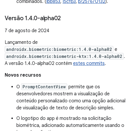
combinados. (
Ibb853
,
I5cfb3
,
b/257670132
).
Versão 1
.
4
.
0-alpha02
7 de agosto de 2024
Lançamento de
androidx.biometric:biometric:1.4.0-alpha02
e
androidx.biometric:biometric-ktx:1.4.0-alpha02
.
A versão 1.4.0-alpha02 contém
estes commits
.
Novos recursos
O
PromptContentView
permite que os
desenvolvedores mostrem a visualização de
conteúdo personalizado como uma opção adicional
de visualização de texto de descrição simples.
O logotipo do app é mostrado na solicitação
biométrica, adicionado automaticamente usando o