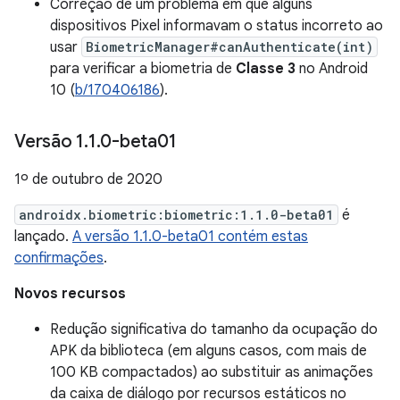
Correção de um problema em que alguns
dispositivos Pixel informavam o status incorreto ao
usar
BiometricManager#canAuthenticate(int)
para verificar a biometria de
Classe 3
no Android
10 (
b/170406186
).
Versão 1
.
1
.
0-beta01
1º de outubro de 2020
androidx.biometric:biometric:1.1.0-beta01
é
lançado.
A versão 1.1.0-beta01 contém estas
confirmações
.
Novos recursos
Redução significativa do tamanho da ocupação do
APK da biblioteca (em alguns casos, com mais de
100 KB compactados) ao substituir as animações
da caixa de diálogo por recursos estáticos no