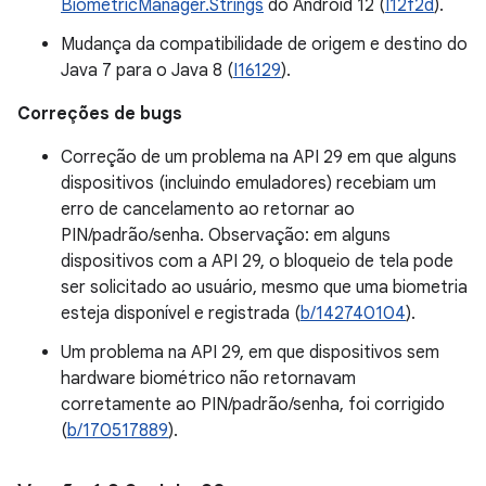
BiometricManager.Strings
do Android 12 (
I12f2d
).
Mudança da compatibilidade de origem e destino do
Java 7 para o Java 8 (
I16129
).
Correções de bugs
Correção de um problema na API 29 em que alguns
dispositivos (incluindo emuladores) recebiam um
erro de cancelamento ao retornar ao
PIN/padrão/senha. Observação: em alguns
dispositivos com a API 29, o bloqueio de tela pode
ser solicitado ao usuário, mesmo que uma biometria
esteja disponível e registrada (
b/142740104
).
Um problema na API 29, em que dispositivos sem
hardware biométrico não retornavam
corretamente ao PIN/padrão/senha, foi corrigido
(
b/170517889
).