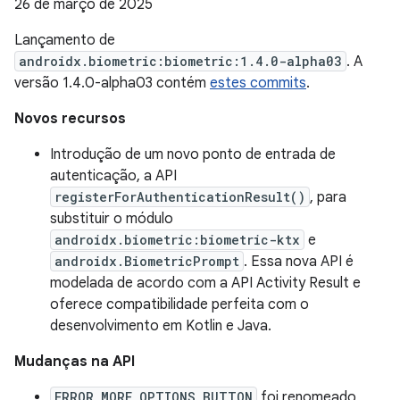
26 de março de 2025
Lançamento de
androidx.biometric:biometric:1.4.0-alpha03
. A
versão 1.4.0-alpha03 contém
estes commits
.
Novos recursos
Introdução de um novo ponto de entrada de
autenticação, a API
registerForAuthenticationResult()
, para
substituir o módulo
androidx.biometric:biometric-ktx
e
androidx.BiometricPrompt
. Essa nova API é
modelada de acordo com a API Activity Result e
oferece compatibilidade perfeita com o
desenvolvimento em Kotlin e Java.
Mudanças na API
ERROR_MORE_OPTIONS_BUTTON
foi renomeado