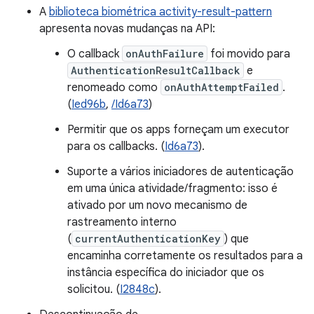
A
biblioteca biométrica activity-result-pattern
apresenta novas mudanças na API:
O callback
onAuthFailure
foi movido para
AuthenticationResultCallback
e
renomeado como
onAuthAttemptFailed
.
(
Ied96b
,
/Id6a73
)
Permitir que os apps forneçam um executor
para os callbacks. (
Id6a73
).
Suporte a vários iniciadores de autenticação
em uma única atividade/fragmento: isso é
ativado por um novo mecanismo de
rastreamento interno
(
currentAuthenticationKey
) que
encaminha corretamente os resultados para a
instância específica do iniciador que os
solicitou. (
I2848c
).