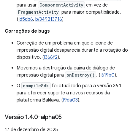
para usar
ComponentActivity
em vez de
FragmentActivity
para maior compatibilidade.
(
Id5db6
,
b/349213716
)
Correções de bugs
Correção de um problema em que o ícone de
impressão digital desaparecia durante a rotação do
dispositivo. (
I366f2
).
Movemos a destruição da caixa de diálogo de
impressão digital para
onDestroy()
. (
I619b0
).
O
compileSdk
foi atualizado para a versão 36.1
para oferecer suporte a novos recursos da
plataforma Baklava. (
I9da03
).
Versão 1
.
4
.
0-alpha05
17 de dezembro de 2025