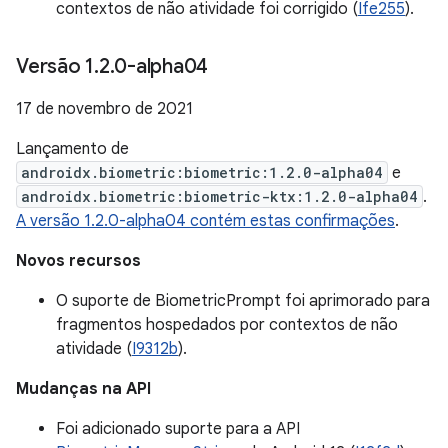
contextos de não atividade foi corrigido (
Ife255
).
Versão 1
.
2
.
0-alpha04
17 de novembro de 2021
Lançamento de
androidx.biometric:biometric:1.2.0-alpha04
e
androidx.biometric:biometric-ktx:1.2.0-alpha04
.
A versão 1.2.0-alpha04 contém estas confirmações
.
Novos recursos
O suporte de BiometricPrompt foi aprimorado para
fragmentos hospedados por contextos de não
atividade (
I9312b
).
Mudanças na API
Foi adicionado suporte para a API