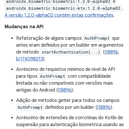
androidx.biometric:biometric:1.2.0-alpha02
e
androidx.biometric:biometric-ktx:1.2.0-alpha02
.
A versão 1.2.0-alpha02 contém estas confirmações
.
Mudanças na API
Refatoração de alguns campos
AuthPrompt
que
antes eram definidos por um builder em argumentos
de método
startAuthentication(...)
(
I18896
,
b/174098373
).
Acréscimo de requisitos mínimos de nível de API
para tipos
AuthPrompt
com compatibilidade
limitada ou não compatíveis com versões mais
antigas do Android (
I18896
).
Adição de métodos getter para todos os campos
AuthPrompt
definidos por um builder (
I18896
).
Acréscimo de extensões de corrotinas do Kotlin de
suspensão para autenticação biométrica usando as