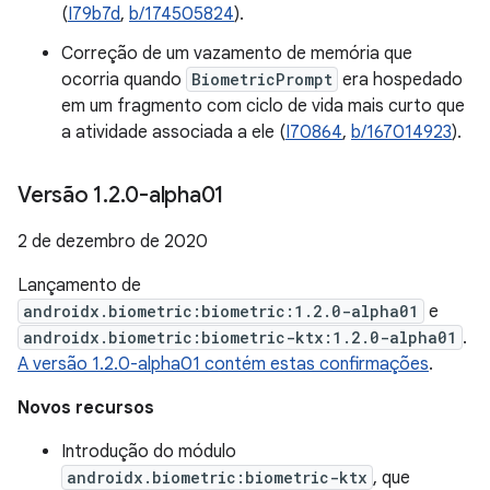
(
I79b7d
,
b/174505824
).
Correção de um vazamento de memória que
ocorria quando
BiometricPrompt
era hospedado
em um fragmento com ciclo de vida mais curto que
a atividade associada a ele (
I70864
,
b/167014923
).
Versão 1
.
2
.
0-alpha01
2 de dezembro de 2020
Lançamento de
androidx.biometric:biometric:1.2.0-alpha01
e
androidx.biometric:biometric-ktx:1.2.0-alpha01
.
A versão 1.2.0-alpha01 contém estas confirmações
.
Novos recursos
Introdução do módulo
androidx.biometric:biometric-ktx
, que