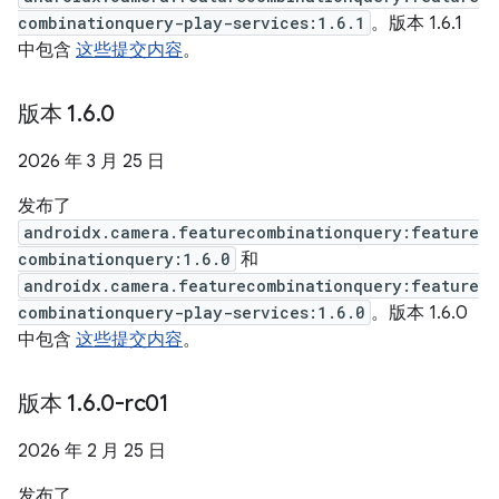
combinationquery-play-services:1.6.1
。版本 1.6.1
中包含
这些提交内容
。
版本 1
.
6
.
0
2026 年 3 月 25 日
发布了
androidx.camera.featurecombinationquery:feature
combinationquery:1.6.0
和
androidx.camera.featurecombinationquery:feature
combinationquery-play-services:1.6.0
。版本 1.6.0
中包含
这些提交内容
。
版本 1
.
6
.
0-rc01
2026 年 2 月 25 日
发布了