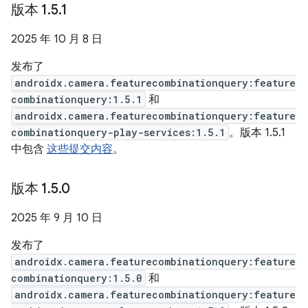
版本 1
.
5
.
1
2025 年 10 月 8 日
发布了
androidx.camera.featurecombinationquery:feature
combinationquery:1.5.1
和
androidx.camera.featurecombinationquery:feature
combinationquery-play-services:1.5.1
。版本 1.5.1
中包含
这些提交内容
。
版本 1
.
5
.
0
2025 年 9 月 10 日
发布了
androidx.camera.featurecombinationquery:feature
combinationquery:1.5.0
和
androidx.camera.featurecombinationquery:feature