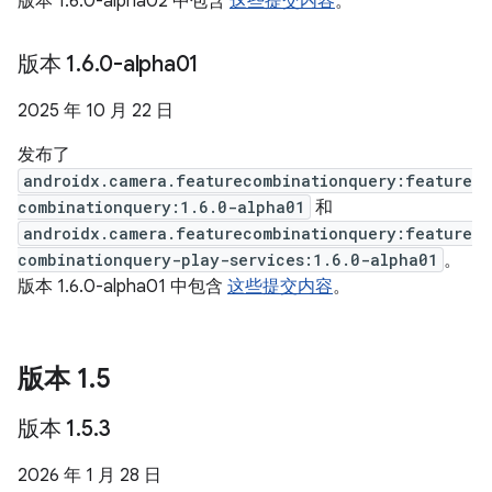
版本 1.6.0-alpha02 中包含
这些提交内容
。
版本 1
.
6
.
0-alpha01
2025 年 10 月 22 日
发布了
androidx.camera.featurecombinationquery:feature
combinationquery:1.6.0-alpha01
和
androidx.camera.featurecombinationquery:feature
combinationquery-play-services:1.6.0-alpha01
。
版本 1.6.0-alpha01 中包含
这些提交内容
。
版本 1
.
5
版本 1
.
5
.
3
2026 年 1 月 28 日