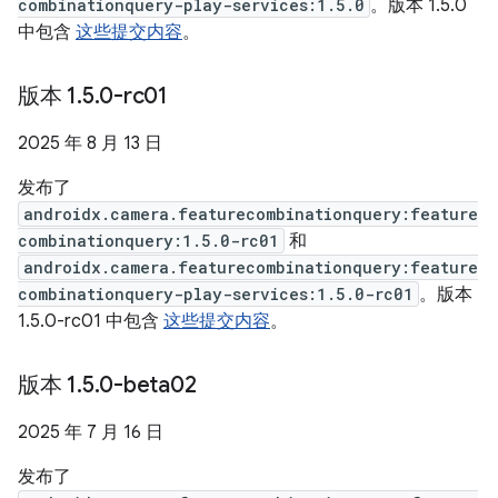
combinationquery-play-services:1.5.0
。版本 1.5.0
中包含
这些提交内容
。
版本 1
.
5
.
0-rc01
2025 年 8 月 13 日
发布了
androidx.camera.featurecombinationquery:feature
combinationquery:1.5.0-rc01
和
androidx.camera.featurecombinationquery:feature
combinationquery-play-services:1.5.0-rc01
。版本
1.5.0-rc01 中包含
这些提交内容
。
版本 1
.
5
.
0-beta02
2025 年 7 月 16 日
发布了