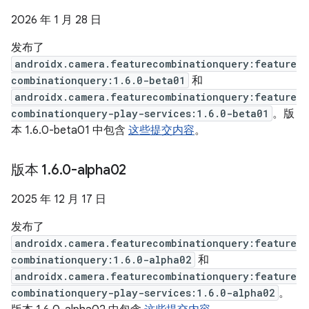
2026 年 1 月 28 日
发布了
androidx.camera.featurecombinationquery:feature
combinationquery:1.6.0-beta01
和
androidx.camera.featurecombinationquery:feature
combinationquery-play-services:1.6.0-beta01
。版
本 1.6.0-beta01 中包含
这些提交内容
。
版本 1
.
6
.
0-alpha02
2025 年 12 月 17 日
发布了
androidx.camera.featurecombinationquery:feature
combinationquery:1.6.0-alpha02
和
androidx.camera.featurecombinationquery:feature
combinationquery-play-services:1.6.0-alpha02
。