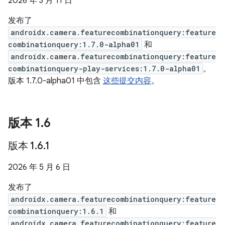
2026 年 3 月 11 日
发布了
androidx.camera.featurecombinationquery:feature
combinationquery:1.7.0-alpha01
和
androidx.camera.featurecombinationquery:feature
combinationquery-play-services:1.7.0-alpha01
。
版本 1.7.0-alpha01 中包含
这些提交内容
。
版本 1
.
6
版本 1
.
6
.
1
2026 年 5 月 6 日
发布了
androidx.camera.featurecombinationquery:feature
combinationquery:1.6.1
和
androidx.camera.featurecombinationquery:feature