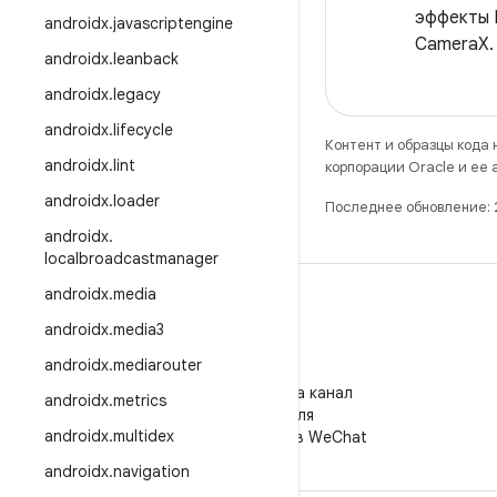
эффекты 
androidx
.
javascriptengine
CameraX.
androidx
.
leanback
androidx
.
legacy
androidx
.
lifecycle
Контент и образцы кода
androidx
.
lint
корпорации Oracle и ее
androidx
.
loader
Последнее обновление: 
androidx
.
localbroadcastmanager
androidx
.
media
androidx
.
media3
androidx
.
mediarouter
WeChat
Подпишитесь на канал
androidx
.
metrics
"Android для
androidx
.
multidex
разработчиков" в WeChat
androidx
.
navigation