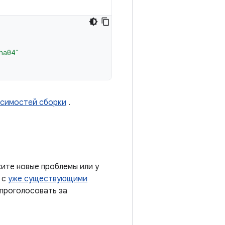
ha04"
исимостей сборки
.
ите новые проблемы или у
 с
уже существующими
 проголосовать за