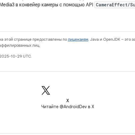
Media3 в конвейер камеры с помощью API
CameraEffect/S
 на этой странице предоставлены по
лицензиям
. Java и OpenJDK – это 
 аффилированных лиц.
2025-10-29 UTC.
X
Читайте @AndroidDev в X