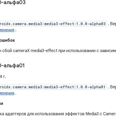
0-альфа03
roidx.camera.media3:media3-effect:1.0.0-alpha03
. Ве
менения
.
 ошибок
 сбой cameraX media3-effect при использовании с зависим
0-альфа01
4 г.
roidx.camera.media3:media3-effect:1.0.0-alpha01
. Ве
менения
.
ии
ка адаптеров для использования эффектов Media3 с Camer