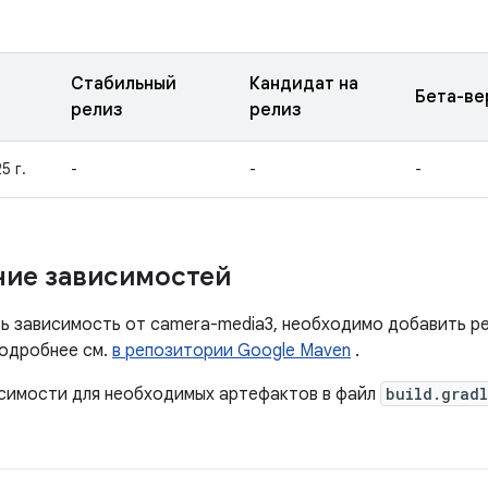
Стабильный
Кандидат на
Бета-ве
релиз
релиз
5 г.
-
-
-
ие зависимостей
ь зависимость от camera-media3, необходимо добавить р
Подробнее см.
в репозитории Google Maven
.
симости для необходимых артефактов в файл
build.grad