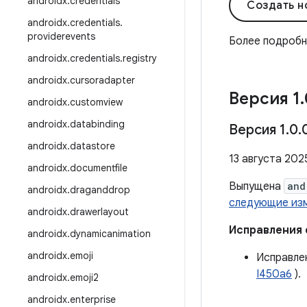
androidx
.
credentials
Создать н
androidx
.
credentials
.
providerevents
Более подроб
androidx
.
credentials
.
registry
androidx
.
cursoradapter
Версия 1
.
androidx
.
customview
androidx
.
databinding
Версия 1
.
0
.
androidx
.
datastore
13 августа 2025
androidx
.
documentfile
Выпущена
and
androidx
.
draganddrop
следующие из
androidx
.
drawerlayout
Исправления
androidx
.
dynamicanimation
androidx
.
emoji
Исправле
I450a6
).
androidx
.
emoji2
androidx
.
enterprise