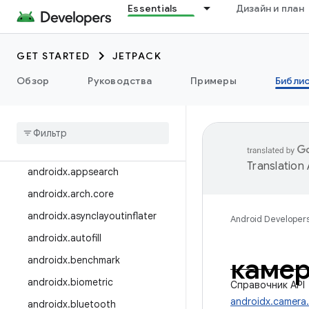
Essentials
Дизайн и план
Релизы библиотеки
Примечания к выпуску
GET STARTED
JETPACK
androidx.активность
Обзор
Руководства
Примеры
Библи
androidx.ads
androidx
.
annotation
androidx
.
appcompat
androidx
.
appfunctions
Translation
androidx
.
appsearch
androidx
.
arch
.
core
androidx
.
asynclayoutinflater
Android Developer
androidx
.
autofill
камер
androidx
.
benchmark
androidx
.
biometric
Справочник API
androidx.camera
androidx
.
bluetooth