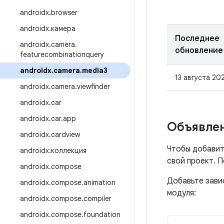
androidx
.
browser
androidx
.
камера
Последнее
androidx
.
camera
.
обновление
featurecombinationquery
androidx
.
camera
.
media3
13 августа 202
androidx
.
camera
.
viewfinder
androidx
.
car
androidx
.
car
.
app
Объявлен
androidx
.
cardview
Чтобы добавит
androidx
.
коллекция
свой проект. 
androidx
.
compose
Добавьте зави
androidx
.
compose
.
animation
модуля:
androidx
.
compose
.
compiler
androidx
.
compose
.
foundation