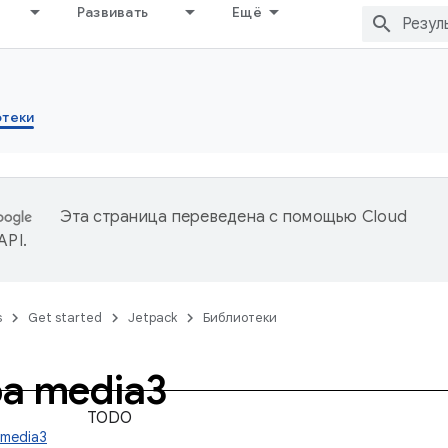
Развивать
Ещё
отеки
Эта страница переведена с помощью
Cloud
 API
.
s
Get started
Jetpack
Библиотеки
а media3
TODO
.media3