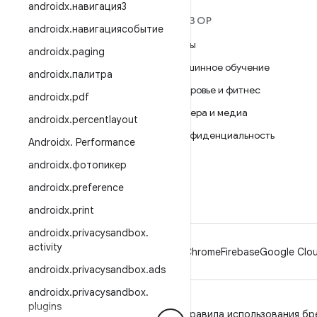
androidx
.
навигация3
ПОДРОБНЕЕ ОБ ОС
ОБЗОР
androidx
.
навигациясобытие
ANDROID
Игры
androidx
.
paging
Android
Машинное обучение
androidx
.
палитра
Android for Enterprise
Здоровье и фитнес
androidx
.
pdf
Безопасность
Камера и медиа
androidx
.
percentlayout
Исходный код
Конфиденциальность
Androidx
.
Performance
Новости
5G
androidx
.
фотопикер
Блог
androidx
.
preference
Подкасты
androidx
.
print
androidx
.
privacysandbox
.
activity
Android
Chrome
Firebase
Google Clou
androidx
.
privacysandbox
.
ads
androidx
.
privacysandbox
.
plugins
Конфиденциальность
Лицензия
Правила использования бр