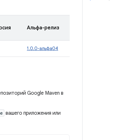
рсия
Альфа-релиз
1.0.0-альфа04
епозиторий Google Maven в
le
вашего приложения или