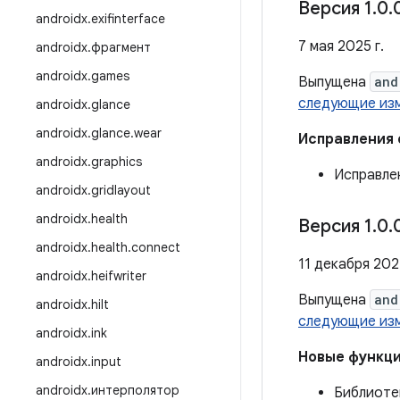
Версия 1
.
0
.
androidx
.
exifinterface
7 мая 2025 г.
androidx
.
фрагмент
androidx
.
games
Выпущена
and
следующие из
androidx
.
glance
androidx
.
glance
.
wear
Исправления
androidx
.
graphics
Исправлен
androidx
.
gridlayout
androidx
.
health
Версия 1
.
0
.
androidx
.
health
.
connect
11 декабря 202
androidx
.
heifwriter
Выпущена
and
androidx
.
hilt
следующие из
androidx
.
ink
Новые функц
androidx
.
input
androidx
.
интерполятор
Библиоте