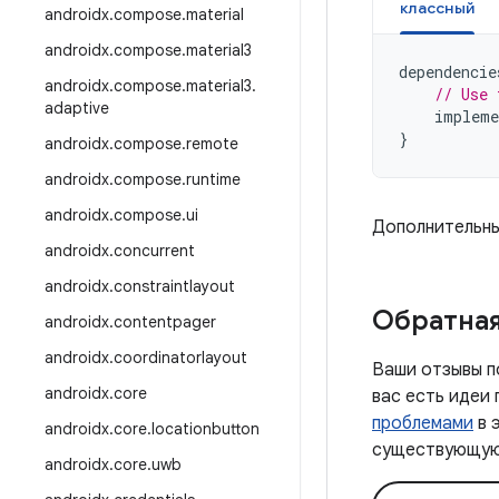
классный
androidx
.
compose
.
material
androidx
.
compose
.
material3
dependencie
androidx
.
compose
.
material3
.
// Use 
adaptive
impleme
}
androidx
.
compose
.
remote
androidx
.
compose
.
runtime
androidx
.
compose
.
ui
Дополнительны
androidx
.
concurrent
androidx
.
constraintlayout
Обратная
androidx
.
contentpager
androidx
.
coordinatorlayout
Ваши отзывы п
androidx
.
core
вас есть идеи
проблемами
в 
androidx
.
core
.
locationbutton
существующую 
androidx
.
core
.
uwb