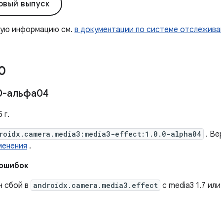
овый выпуск
ную информацию см.
в документации по системе отслежива
0
0-альфа04
 г.
roidx.camera.media3:media3-effect:1.0.0-alpha04
. Ве
менения
.
 ошибок
н сбой в
androidx.camera.media3.effect
с media3 1.7 ил