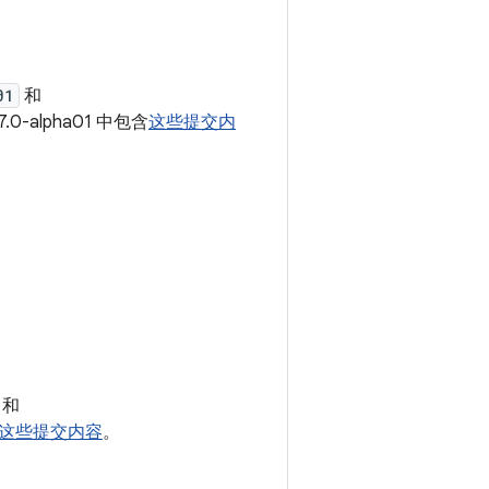
01
和
7.0-alpha01 中包含
这些提交内
和
这些提交内容
。