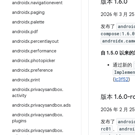
版本 1
.
6
.
0
androidx
.
navigationevent
androidx
.
paging
2026 年 3 月 2
androidx
.
palette
发布了
androi
androidx
.
pdf
compose:1.6.0
androidx.cam
androidx
.
percentlayout
androidx
.
performance
自 1.5.0 以
androidx
.
photopicker
通过新的
androidx
.
preference
Impleme
(
Ic3f52
)
androidx
.
print
androidx
.
privacysandbox
.
activity
版本 1
.
6
.
0-r
androidx
.
privacysandbox
.
ads
2026 年 2 月 2
androidx
.
privacysandbox
.
plugins
发布了
androi
rc01
、
androi
androidx
.
privacysandbox
.