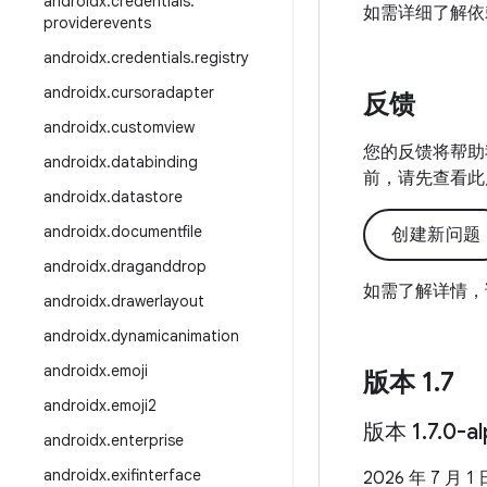
androidx
.
credentials
.
如需详细了解依
providerevents
androidx
.
credentials
.
registry
androidx
.
cursoradapter
反馈
androidx
.
customview
您的反馈将帮助
androidx
.
databinding
前，请先查看此
androidx
.
datastore
androidx
.
documentfile
创建新问题
androidx
.
draganddrop
如需了解详情，
androidx
.
drawerlayout
androidx
.
dynamicanimation
androidx
.
emoji
版本 1
.
7
androidx
.
emoji2
版本 1
.
7
.
0-a
androidx
.
enterprise
androidx
.
exifinterface
2026 年 7 月 1 