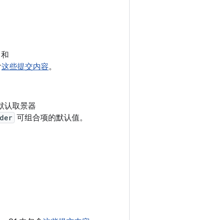
和
含
这些提交内容
。
了默认取景器
der
可组合项的默认值。