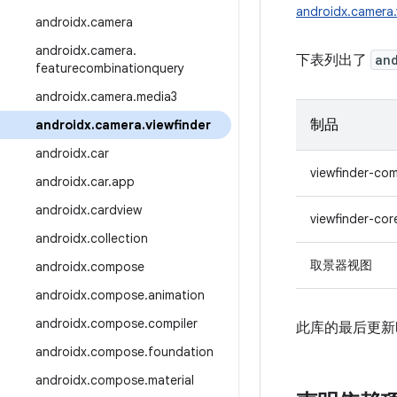
androidx.camera.
androidx
.
camera
androidx
.
camera
.
下表列出了
an
featurecombinationquery
androidx
.
camera
.
media3
制品
androidx
.
camera
.
viewfinder
androidx
.
car
viewfinder-co
androidx
.
car
.
app
androidx
.
cardview
viewfinder-cor
androidx
.
collection
取景器视图
androidx
.
compose
androidx
.
compose
.
animation
androidx
.
compose
.
compiler
此库的最后更新时间
androidx
.
compose
.
foundation
androidx
.
compose
.
material