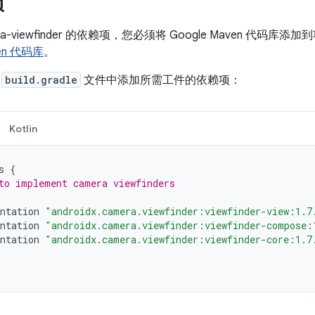
项
ra-viewfinder 的依赖项，您必须将 Google Maven 代
ven 代码库
。
的
build.gradle
文件中添加所需工件的依赖项：
Kotlin
s
{
to implement camera viewfinders
ntation
"androidx.camera.viewfinder:viewfinder-view:1.7
ntation
"androidx.camera.viewfinder:viewfinder-compose:
ntation
"androidx.camera.viewfinder:viewfinder-core:1.7