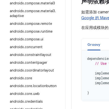
声明依赖
androidx
.
compose
.
material3
androidx
.
compose
.
material3
.
如需添加 came
adaptive
Google 的 Ma
androidx
.
compose
.
remote
在应用或模块
androidx
.
compose
.
runtime
androidx
.
compose
.
ui
Groovy
androidx
.
concurrent
androidx
.
constraintlayout
dependencie
androidx
.
contentpager
// Use 
androidx
.
coordinatorlayout
impleme
impleme
androidx
.
core
impleme
androidx
.
core
.
locationbutton
}
androidx
.
core
.
uwb
androidx
.
credentials