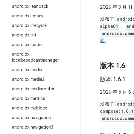
androidx
.
leanback
2026 年 3 月 11
androidx
.
legacy
发布了
androi
androidx
.
lifecycle
alpha01
、
an
androidx.cam
androidx
.
lint
容
。
androidx
.
loader
androidx
.
localbroadcastmanager
版本 1
.
6
androidx
.
media
版本 1
.
6
.
1
androidx
.
media3
androidx
.
mediarouter
2026 年 5 月 6
androidx
.
metrics
发布了
androi
androidx
.
multidex
compose:1.6.1
androidx
.
navigation
androidx.cam
androidx
.
navigation3