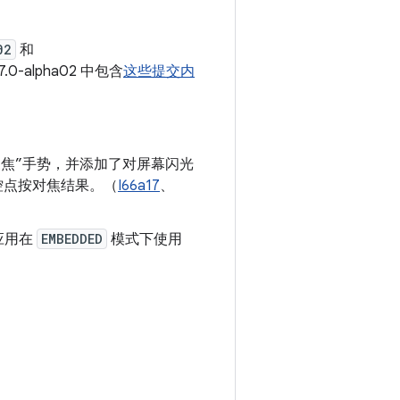
02
和
7.0-alpha02 中包含
这些提交内
聚焦”手势，并添加了对屏幕闪光
以便监控点按对焦结果。（
I66a17
、
应用在
EMBEDDED
模式下使用