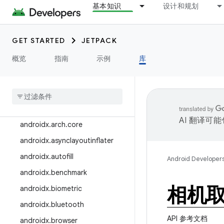
基本知识
设计和规划
版本说明
androidx.activity
GET STARTED
JETPACK
androidx.ads
概览
指南
示例
库
androidx.annotation
androidx
.
appcompat
androidx
.
appfunctions
androidx
.
appsearch
AI 翻译可
androidx
.
arch
.
core
androidx
.
asynclayoutinflater
androidx
.
autofill
Android Developer
androidx
.
benchmark
相机
androidx
.
biometric
androidx
.
bluetooth
API 参考文档
androidx
.
browser