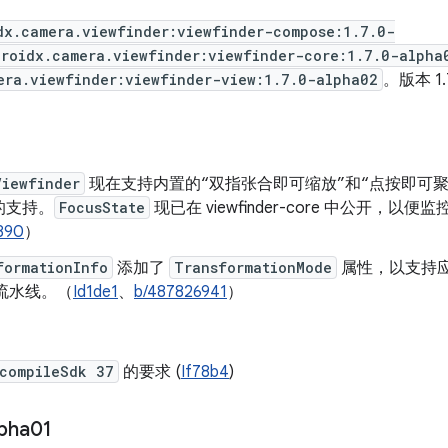
dx.camera.viewfinder:viewfinder-compose:1.7.0-
droidx.camera.viewfinder:viewfinder-core:1.7.0-alpha
era.viewfinder:viewfinder-view:1.7.0-alpha02
。版本 1.
Viewfinder
现在支持内置的“双指张合即可缩放”和“点按即可
的支持。
FocusState
现已在 viewfinder-core 中公开，
890
）
formationInfo
添加了
TransformationMode
属性，以支持
流水线。（
Id1de1
、
b/487826941
）
compileSdk 37
的要求 (
If78b4
)
lpha01