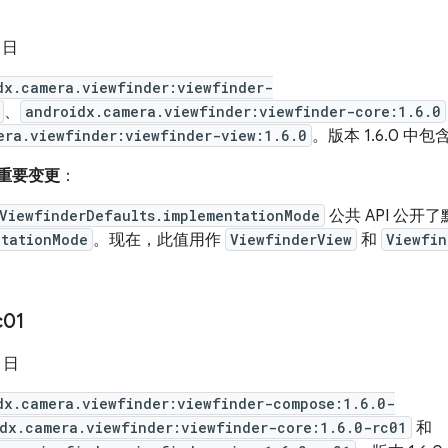
5 日
dx.camera.viewfinder:viewfinder-
、
androidx.camera.viewfinder:viewfinder-core:1.6.0
era.viewfinder:viewfinder-view:1.6.0
。版本 1.6.0 中包
来的重要变更
：
ViewfinderDefaults.implementationMode
公共 API 公开
ntationMode
。现在，此值用作
ViewfinderView
和
Viewfin
c01
5 日
dx.camera.viewfinder:viewfinder-compose:1.6.0-
dx.camera.viewfinder:viewfinder-core:1.6.0-rc01
和