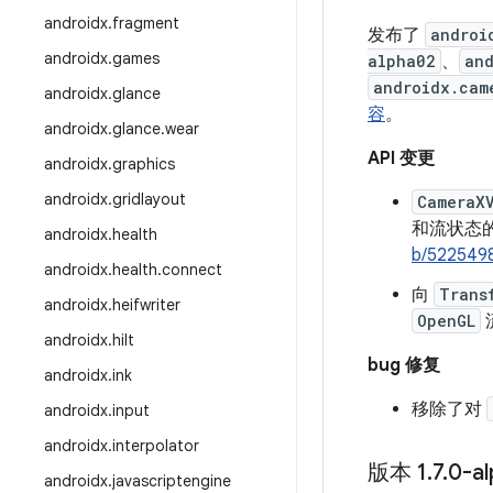
androidx
.
fragment
发布了
androi
androidx
.
games
alpha02
、
an
androidx.cam
androidx
.
glance
容
。
androidx
.
glance
.
wear
API 变更
androidx
.
graphics
androidx
.
gridlayout
CameraX
和流状态
androidx
.
health
b/522549
androidx
.
health
.
connect
向
Trans
androidx
.
heifwriter
OpenGL
androidx
.
hilt
bug 修复
androidx
.
ink
移除了对
androidx
.
input
androidx
.
interpolator
版本 1
.
7
.
0-a
androidx
.
javascriptengine