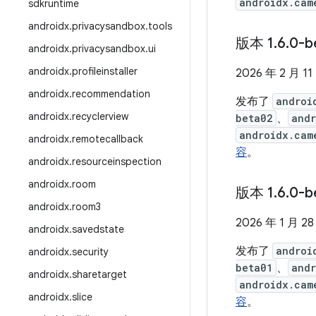
androidx.cam
sdkruntime
androidx
.
privacysandbox
.
tools
版本 1
.
6
.
0-b
androidx
.
privacysandbox
.
ui
androidx
.
profileinstaller
2026 年 2 月 11
androidx
.
recommendation
发布了
androi
androidx
.
recyclerview
beta02
、
andr
androidx.cam
androidx
.
remotecallback
容
。
androidx
.
resourceinspection
androidx
.
room
版本 1
.
6
.
0-b
androidx
.
room3
2026 年 1 月 28
androidx
.
savedstate
发布了
androi
androidx
.
security
beta01
、
andr
androidx
.
sharetarget
androidx.cam
androidx
.
slice
容
。