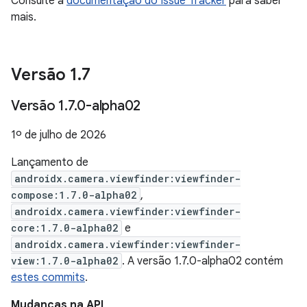
Consulte a
documentação do Issue Tracker
para saber
mais.
Versão 1
.
7
Versão 1
.
7
.
0-alpha02
1º de julho de 2026
Lançamento de
androidx.camera.viewfinder:viewfinder-
compose:1.7.0-alpha02
,
androidx.camera.viewfinder:viewfinder-
core:1.7.0-alpha02
e
androidx.camera.viewfinder:viewfinder-
view:1.7.0-alpha02
. A versão 1.7.0-alpha02 contém
estes commits
.
Mudanças na API