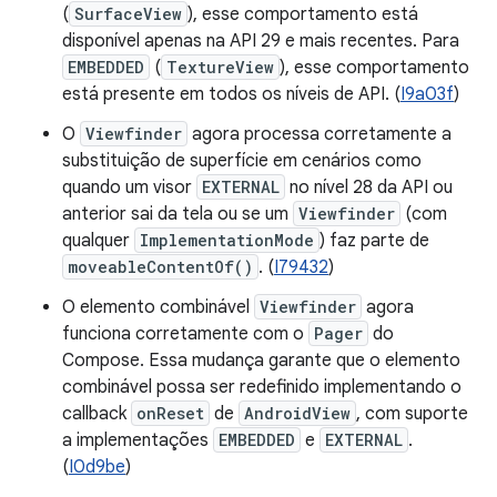
(
SurfaceView
), esse comportamento está
disponível apenas na API 29 e mais recentes. Para
EMBEDDED
(
TextureView
), esse comportamento
está presente em todos os níveis de API. (
I9a03f
)
O
Viewfinder
agora processa corretamente a
substituição de superfície em cenários como
quando um visor
EXTERNAL
no nível 28 da API ou
anterior sai da tela ou se um
Viewfinder
(com
qualquer
ImplementationMode
) faz parte de
moveableContentOf()
. (
I79432
)
O elemento combinável
Viewfinder
agora
funciona corretamente com o
Pager
do
Compose. Essa mudança garante que o elemento
combinável possa ser redefinido implementando o
callback
onReset
de
AndroidView
, com suporte
a implementações
EMBEDDED
e
EXTERNAL
.
(
I0d9be
)