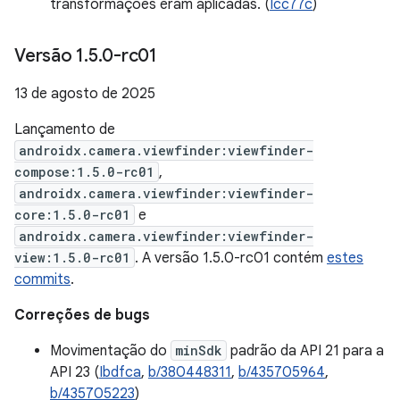
transformações eram aplicadas. (
Icc77c
)
Versão 1
.
5
.
0-rc01
13 de agosto de 2025
Lançamento de
androidx.camera.viewfinder:viewfinder-
compose:1.5.0-rc01
,
androidx.camera.viewfinder:viewfinder-
core:1.5.0-rc01
e
androidx.camera.viewfinder:viewfinder-
view:1.5.0-rc01
. A versão 1.5.0-rc01 contém
estes
commits
.
Correções de bugs
Movimentação do
minSdk
padrão da API 21 para a
API 23 (
Ibdfca
,
b/380448311
,
b/435705964
,
b/435705223
)