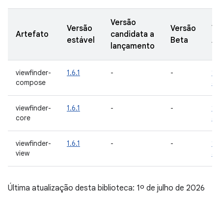
Versão
Versão
Versão
V
Artefato
candidata a
estável
Beta
Al
lançamento
viewfinder-
1.6.1
-
-
1.
compose
al
viewfinder-
1.6.1
-
-
1.
core
al
viewfinder-
1.6.1
-
-
1.
view
al
Última atualização desta biblioteca: 1º de julho de 2026