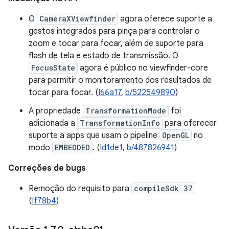
O
CameraXViewfinder
agora oferece suporte a
gestos integrados para pinça para controlar o
zoom e tocar para focar, além de suporte para
flash de tela e estado de transmissão. O
FocusState
agora é público no viewfinder-core
para permitir o monitoramento dos resultados de
tocar para focar. (
I66a17
,
b/522549890
)
A propriedade
TransformationMode
foi
adicionada a
TransformationInfo
para oferecer
suporte a apps que usam o pipeline
OpenGL
no
modo
EMBEDDED
. (
Id1de1
,
b/487826941
)
Correções de bugs
Remoção do requisito para
compileSdk 37
(
If78b4
)