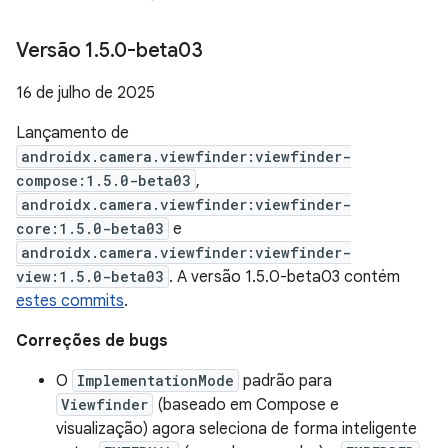
Versão 1
.
5
.
0-beta03
16 de julho de 2025
Lançamento de
androidx.camera.viewfinder:viewfinder-
compose:1.5.0-beta03
,
androidx.camera.viewfinder:viewfinder-
core:1.5.0-beta03
e
androidx.camera.viewfinder:viewfinder-
view:1.5.0-beta03
. A versão 1.5.0-beta03 contém
estes commits
.
Correções de bugs
O
ImplementationMode
padrão para
Viewfinder
(baseado em Compose e
visualização) agora seleciona de forma inteligente