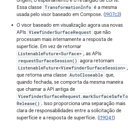
origem, o espelhamento e o retângulo de corte.
Essa classe
TransformationInfo
é a mesma
usada pelo visor baseado em Compose. (
I907c3
)
O visor baseado em visualização agora usa novas
APIs
ViewfinderSurfaceRequest
que não
processam mais internamente a resposta de
superfície. Em vez de retornar
ListenableFuture<Surface>
, as APIs
requestSurfaceSession()
agora retornam
ListenableFuture<ViewfinderSurfaceSession>
,
que retorna uma classe
AutoCloseable
que,
quando fechada, se comporta da mesma maneira
que chamar a API antiga de
ViewfinderSurfaceRequest.markSurfaceSafeTo
Release()
. Isso proporciona uma separação mais
clara de responsabilidades entre a solicitação de
superfície e a resposta de superfície. (
I19041
)