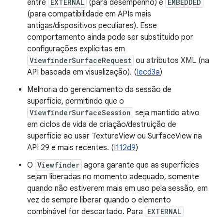
entre
EXTERNAL
(para desempenho) e
EMBEDDED
(para compatibilidade em APIs mais
antigas/dispositivos peculiares). Esse
comportamento ainda pode ser substituído por
configurações explícitas em
ViewfinderSurfaceRequest
ou atributos XML (na
API baseada em visualização). (
Iecd3a
)
Melhoria do gerenciamento da sessão de
superfície, permitindo que o
ViewfinderSurfaceSession
seja mantido ativo
em ciclos de vida de criação/destruição de
superfície ao usar TextureView ou SurfaceView na
API 29 e mais recentes. (
I112d9
)
O
Viewfinder
agora garante que as superfícies
sejam liberadas no momento adequado, somente
quando não estiverem mais em uso pela sessão, em
vez de sempre liberar quando o elemento
combinável for descartado. Para
EXTERNAL