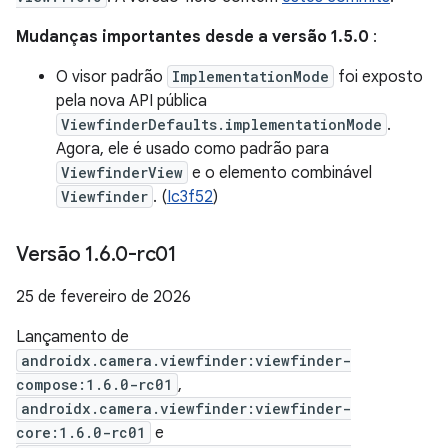
Mudanças importantes desde a versão 1.5.0
:
O visor padrão
ImplementationMode
foi exposto
pela nova API pública
ViewfinderDefaults.implementationMode
.
Agora, ele é usado como padrão para
ViewfinderView
e o elemento combinável
Viewfinder
. (
Ic3f52
)
Versão 1
.
6
.
0-rc01
25 de fevereiro de 2026
Lançamento de
androidx.camera.viewfinder:viewfinder-
compose:1.6.0-rc01
,
androidx.camera.viewfinder:viewfinder-
core:1.6.0-rc01
e