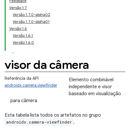
Feedback
Versão 1
.
7
Versão 1
.
7
.
0-alpha02
Versão 1
.
7
.
0-alpha01
Versão 1
.
6
Versão 1
.
6
.
1
Versão 1
.
6
.
0
visor da câmera
Referência da API
Elemento combinável
androidx.camera.viewfinder
independente e visor
baseado em visualização
para câmera
Esta tabela lista todos os artefatos no grupo
androidx.camera-viewfinder
.