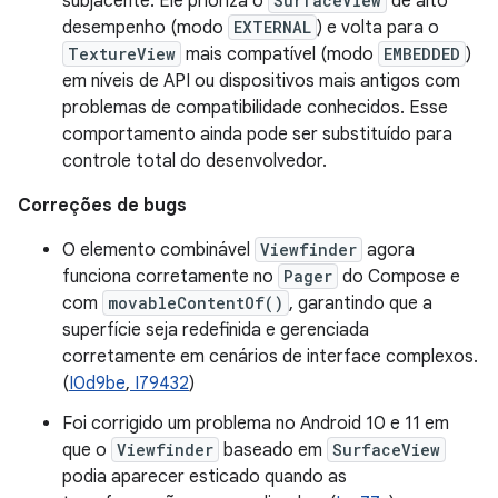
subjacente. Ele prioriza o
SurfaceView
de alto
desempenho (modo
EXTERNAL
) e volta para o
TextureView
mais compatível (modo
EMBEDDED
)
em níveis de API ou dispositivos mais antigos com
problemas de compatibilidade conhecidos. Esse
comportamento ainda pode ser substituído para
controle total do desenvolvedor.
Correções de bugs
O elemento combinável
Viewfinder
agora
funciona corretamente no
Pager
do Compose e
com
movableContentOf()
, garantindo que a
superfície seja redefinida e gerenciada
corretamente em cenários de interface complexos.
(
I0d9be
,
I79432
)
Foi corrigido um problema no Android 10 e 11 em
que o
Viewfinder
baseado em
SurfaceView
podia aparecer esticado quando as