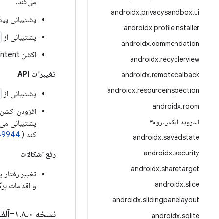
می‌کند.
androidx
.
privacysandbox
.
ui
پشتیبانی پیش
androidx
.
profileinstaller
پشتیبانی از
androidx
.
commendation
اکشن Intent به نام
androidx
.
recyclerview
تغییرات API
androidx
.
remotecalback
androidx
.
resourceinspection
پشتیبانی از
androidx
.
room
افزودن اکشن Intent به نا
اندروید ایکس
.
روم۳
پشتیبانی می‌
کند (
49944
androidx
.
savedstate
androidx
.
security
رفع اشکالات
androidx
.
sharetarget
تغییر رفتار
androidx
.
slice
و اقدامات بر
androidx
.
slidingpanelayout
نسخه ۱
۰-آلفا۰۳
.
۸
.
androidx
.
sqlite