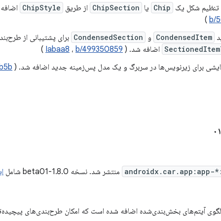
Chip
یا
ChipSection
از طریق
ChipStyle
اضافه 
)
b/
CondensedItem
و
CondensedSection
برای پشتیبانی از طرح‌بندی
SectionedItem
اضافه شد. (
b/499350859
،
Iabaa8
)
ایشی برای زیرنویس‌ها در سربرگ و یک مدل پس‌زمینه جدید اضافه شد. (
6b5b
androidx.car.app:app-*
منتشر شد. نسخه 1.8.0-beta01 شامل
ای
الگوی آیتم‌های بخش‌بندی‌شده اضافه شده است که امکان طرح‌بندی‌های پیچیده‌ت