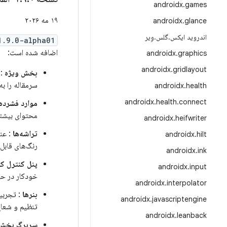
androidx
.
games
۱۹ مه ۲۰۲۶
androidx
.
glance
اندروید ایکس
.
گلس
.
وِیر
1.9.0-alpha01
اضافه شده است:
androidx
.
graphics
androidx
.
gridlayout
بخش ویژه
: 
سرمقاله را به
androidx
.
health
androidx
.
health
.
connect
موارد فشرده
محتوای بیشتر
androidx
.
heifwriter
تراشه‌ها
: عنا
androidx
.
hilt
رنگ‌های قابل
androidx
.
ink
پنل کنترل ک
androidx
.
input
خودکار در ح
androidx
.
interpolator
بنرها
: تجربیا
androidx
.
javascriptengine
تنظیم و شعاع
androidx
.
leanback
سربرگ بخش