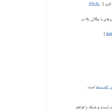
کنید (
،
I1fcfc
‌های با چگالی بالا در
)
I6
ن کامیت‌ها
است.
ر لیست و شبکه را فراهم