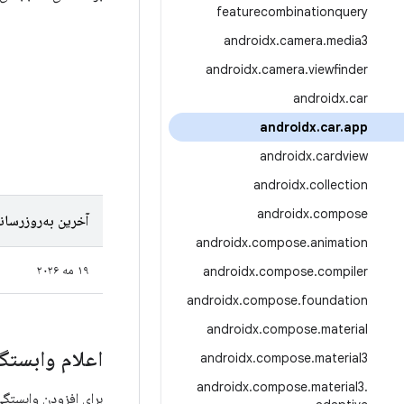
featurecombinationquery
androidx
.
camera
.
media3
androidx
.
camera
.
viewfinder
androidx
.
car
androidx
.
car
.
app
androidx
.
cardview
androidx
.
collection
androidx
.
compose
آخرین به‌روزرسان
androidx
.
compose
.
animation
۱۹ مه ۲۰۲۶
androidx
.
compose
.
compiler
androidx
.
compose
.
foundation
androidx
.
compose
.
material
اعلام وابستگی
androidx
.
compose
.
material3
androidx
.
compose
.
material3
.
برای افزودن وابستگی به کتابخانه Car App، باید مخزن Google Maven را