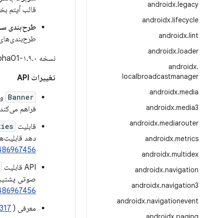
androidx
.
legacy
قالب آیتم بخ
androidx
.
lifecycle
طرح‌بندی سر
androidx
.
lint
طرح‌بندی‌های
androidx
.
loader
نسخه ۱.۹.۰-alpha01 شامل
androidx
.
localbroadcastmanager
تغییرات API
androidx
.
media
Banner
و
androidx
.
media3
فراهم می‌کند.
androidx
.
mediarouter
قابلیت
ties
دهد قابلیت‌ه
androidx
.
metrics
486967456
androidx
.
multidex
API قابلیت
androidx
.
navigation
صوتی پشتیبان
androidx
.
navigation3
486967456
androidx
.
navigationevent
معرفی
)
317
androidx
.
paging