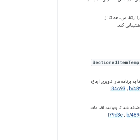
ارتقا می‌دهد تا از
شتیبانی کند.
SectionedItemTemp
به برنامه‌های ناوبری اجازه
I34c93
،
b/48
اضافه شد تا بتوانند اقدامات
I79d3e
،
b/489