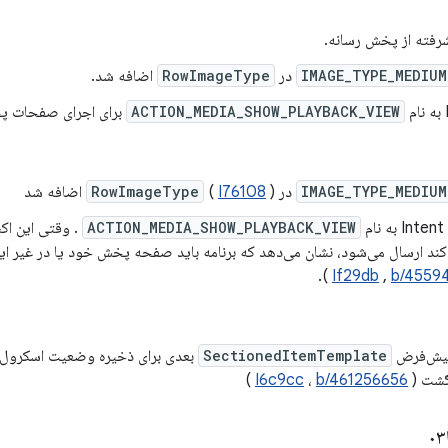
رفته از پخش رسانه.
IMAGE_TYPE_MEDIUM
در
RowImageType
اضافه شد.
ACTION_MEDIA_SHOW_PLAYBACK_VIEW
برای اجرای صفحات پ
IMAGE_TYPE_MEDIUM
در
) اضافه شد
I76108
(
RowImageType
م
ACTION_MEDIA_SHOW_PLAYBACK_VIEW
کند ارسال می‌شود، نشان می‌دهد که برنامه باید صفحه پخش خود یا در غیر ا
).
If29db
,
b/4559
 پیش‌فرض
SectionedItemTemplate
بعدی برای ذخیره وضعیت اسکرول در
گشت (
b/461256656
،
I6c9cc
)