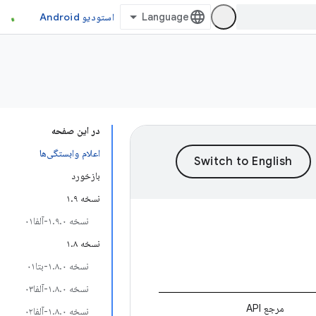
استودیو Android
در این صفحه
اعلام وابستگی‌ها
بازخورد
نسخه ۱.۹
نسخه ۱.۹.۰-آلفا۰۱
نسخه ۱.۸
نسخه ۱.۸.۰-بتا۰۱
نسخه ۱.۸.۰-آلفا۰۳
مرجع API
نسخه ۱.۸.۰-آلفا۰۲