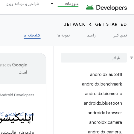
ملزومات
طراحی و برنامه ریزی
androidx.ads
androidx.annotation
JETPACK
GET STARTED
androidx.appcompat
نمای کلی
راهنما
نمونه ها
کتابخانه ها
androidx.appfunctions
androidx
.
appsearch
androidx
.
arch
.
core
androidx
.
asynclayoutinflater
است.
androidx
.
autofill
androidx
.
benchmark
androidx
.
biometric
Android Developers
androidx
.
bluetooth
اپلیکیش
androidx
.
browser
نمونه کد
راهنمای کار
androidx
.
camera
.
camera
.
androidx
برنامه‌های قالب‌بند