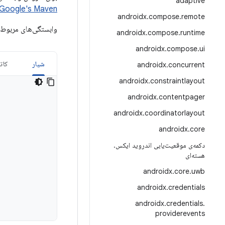
adaptive
Google's Maven را
androidx
.
compose
.
remote
وابستگی‌های مربوط 
androidx
.
compose
.
runtime
androidx
.
compose
.
ui
شیار
کات
androidx
.
concurrent
androidx
.
constraintlayout
androidx
.
contentpager
androidx
.
coordinatorlayout
androidx
.
core
دکمه‌ی موقعیت‌یابی اندروید ایکس
.
هسته‌ای
androidx
.
core
.
uwb
androidx
.
credentials
androidx
.
credentials
.
providerevents