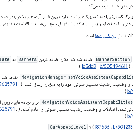
ش‌بندی شده تعریف می‌کند.
برگ گسترش‌یافته
: سربرگ‌های استاندارد درون قالب آیتم‌های بخش‌بندی‌شده را 
 غنی، مانند تصاویر پس‌زمینه که با اسکرول جمع می‌شوند و اقدامات ثانویه، پ
این کامیت‌ها
است.
BannerSection
اضافه شد که امکان اضافه کردن
Banners
به
late
 (
b/505494611
،
Id5dd2
)
NavigationManager.setVoiceAssistantCapabili
اضافه شد تا 
ا و وضعیت رضایت دستیار صوتی خود را به میزبان ارسال کنند. (
،
9625791
)
b/
NavigationVoiceAssistantCapabilities
برای برنامه‌های ناوبری 
ی‌شده، اختلالات و وضعیت رضایت دستیار صوتی را اعلام کنند. (
،
625791
)
b/
CarAppApiLevel
۹ (
I87656
،
b/501233