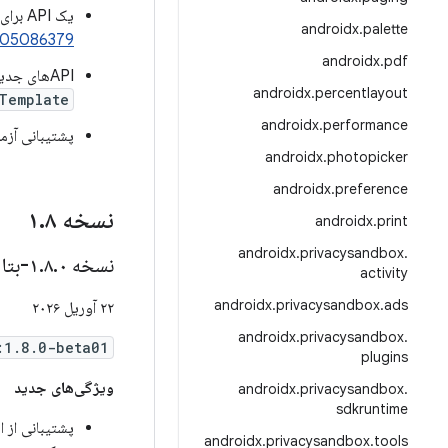
یک API برای تنظیم شکل یک
androidx
.
palette
505086379
androidx
.
pdf
APIهای جدید
androidx
.
percentlayout
Template
androidx
.
performance
پشتیبانی آزم
androidx
.
photopicker
androidx
.
preference
نسخه ۱
۸
.
androidx
.
print
androidx
.
privacysandbox
.
نسخه ۱
۰-بتا۰۱
.
۸
.
activity
androidx
.
privacysandbox
.
ads
۲۲ آوریل ۲۰۲۶
androidx
.
privacysandbox
.
:1.8.0-beta01
plugins
ویژگی‌های جدید
androidx
.
privacysandbox
.
sdkruntime
پشتیبانی از 
androidx
.
privacysandbox
.
tools