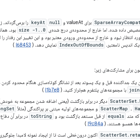
SparseArrayCompa
برای valueAt و
null
keyAt
را برمی‌گرداند، 
صیص داده شده، اما خارج از محدوده‌ی درج شده‌ی
0..size -1
بود. همان
رد انتظار نبود و خارج از محدوده‌ی ورودی معتبر بود و این تغییر این رفتار را
یک اندیس نامعتبر،
IndexOutOfBounds
نمایش دهد. (
I68453
)
ون برای مشارکت‌های زیر:
ن یک جداکننده قبل و یک پسوند بعد از نشانگر کوتاه‌سازی هنگام محدود کردن ع
join
با مجموعه‌های پلتفرم هم‌تراز کنید. (
I1b7e8
)
ScatterSet.
دیگر در برابر بازگشت (یعنی اضافه شدن مجموعه به خودش) دف
H
،
ScatterMap
و مجموعه‌های اولیه مبتنی بر پراکندگی (مثلاً
ongSet
که متد
equals
از قبل مستعد بازگشت بود و
toString
در برابر آن دفاع
‌ها همسو هستند. (
I9c84a
)
ScatterSet.ret
اکنون درون‌خطی است تا از ایجاد نمونه لامبدا جلوگیری