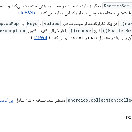
ScatterSet.
دیگر از ظرفیت خود در محاسبه هش استفاده نمی‌کند و تضمی
فیت‌های مختلف همچنان مقدار یکسانی تولید می‌کنند. (
Ic863b
)
next
در یک تکرارکننده از مجموعه‌های
values
،
keys
یا
p.asMap()
ScatterSet
تابع
remove()
را فراخوانی کنید، اکنون
teException
رفتار معمول map و set همسو می‌کند. (
I71694
)
androidx.collection:colle
منتشر شد. نسخه ۱.۵.۰ شامل
این کامی