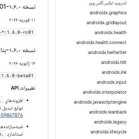
اندروید ایکس
.
گلس
.
وِیر
نسخه ۱
۰-rc01
.
۶
.
androidx
.
graphics
۱۱ فوریه ۲۰۲۶
androidx
.
gridlayout
-*:1.6.0-rc01
androidx
.
health
androidx
.
health
.
connect
نسخه ۱
۰-بتا۰۱
.
۶
.
androidx
.
heifwriter
androidx
.
hilt
۱۴ ژانویه ۲۰۲۶
androidx
.
ink
:1.6.0-beta01
androidx
.
input
تغییرات API
androidx
.
interpolator
افزونه‌های
ScatterSet()
androidx
.
javascriptengine
توابع تبدیل 
androidx
.
leanback
459867876
androidx
.
legacy
شبه‌سازنده‌ه
androidx
.
lifecycle
استاندارد
.toMutableScatterMap()