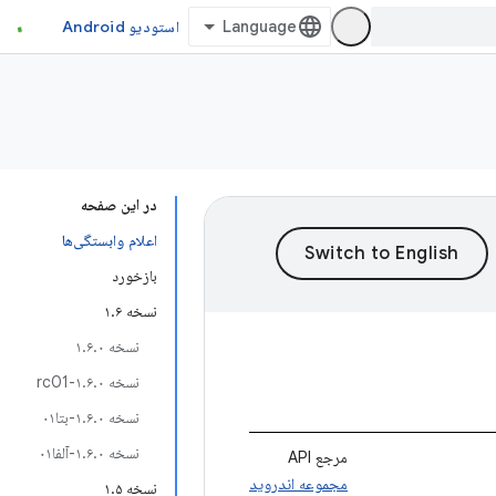
استودیو Android
در این صفحه
اعلام وابستگی‌ها
بازخورد
نسخه ۱.۶
نسخه ۱.۶.۰
نسخه ۱.۶.۰-rc01
نسخه ۱.۶.۰-بتا۰۱
نسخه ۱.۶.۰-آلفا۰۱
مرجع API
مجموعه اندروید
نسخه ۱.۵