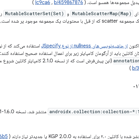
تبدیل مجموعه‌ها همسو است. (
b/459867876
,
Ic9ca6
)
‌ای
MutableScatterMap(Map)
و
MutableScatterSet(Set)
را
 یک مجموعه موجود پر شده است، استفاده کنید. (
اکنون
از حاشیه‌نویسی‌های nullness از نوع JSpecify
استفاده می‌کند که از نو
 کاتلین باید از آرگومان کامپایلر زیر برای اعمال استفاده صحیح استفاده کنند:
annotatio
(این پیش‌فرض است که از نسخه 2.1.0 کامپایلر کاتلین شروع می‌شود) (
)
b/
androidx.collection:collection-*:
منتشر شد. نسخه 1.6.0-alpha01 شامل
برای استفاده به KGP 2.0.0 یا جدیدتر نیاز دارند (
b6b5