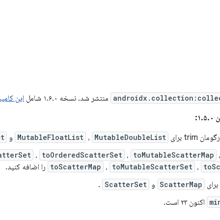
androidx.collection:colle
منتشر شد. نسخه ۱.۶.۰ شامل
این کامیت
۱:
 trim برای
MutableDoubleList
،
MutableFloatList
و
st
atterSet
،
toOrderedScatterSet
،
toMutableScatterMap
toS
،
toMutableScatterSet
،
toScatterMap
را اضافه کنید.
 برای
ScatterMap
و
ScatterSet
.
mi
اکنون ۲۳ است.