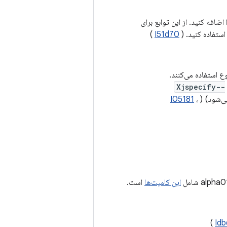
 اضافه کنید. از این توابع برای
)
I51d70
ع استفاده می‌کنند.
-Xjspecify-
I05181
،
این کامیت‌ها
است.
)
Id