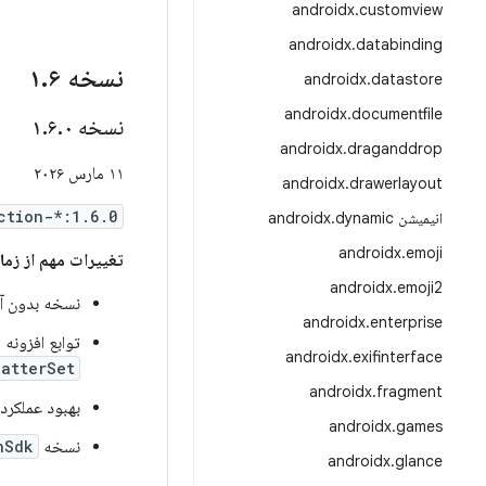
androidx
.
customview
androidx
.
databinding
نسخه ۱
۶
.
androidx
.
datastore
androidx
.
documentfile
نسخه ۱
۰
.
۶
.
androidx
.
draganddrop
۱۱ مارس ۲۰۲۶
androidx
.
drawerlayout
ction-*:1.6.0
انیمیشن androidx
dynamic
.
androidx
.
emoji
تغییرات مهم از زمان .۵.۰
androidx
.
emoji2
نسخه بدون آرگومان
androidx
.
enterprise
توابع افزونه
،
androidx
.
exifinterface
catterSet
androidx
.
fragment
بهبود عملکرد
androidx
.
games
نسخه
nSdk
androidx
.
glance