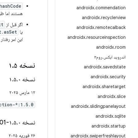
hashCode
androidx
.
commendation
هستند اما ظر
androidx
.
recyclerview
اگر قبل از
()
androidx
.
remotecalback
یا
.asSet()
androidx
.
resourceinspection
این امر رفتار آن را با 
androidx
.
room
اندروید ایکس
.
روم۳
نسخه ۱
۵
.
androidx
.
savedstate
androidx
.
security
نسخه ۱
۰
.
۵
.
androidx
.
sharetarget
۱۲ مارس ۲۰۲۵
androidx
.
slice
ction-*:1.5.0
androidx
.
slidingpanelayout
androidx
.
sqlite
نسخه ۱
۰-rc01
.
۵
.
androidx
.
startup
۲۶ فوریه ۲۰۲۵
androidx
.
swiperfreshlayout