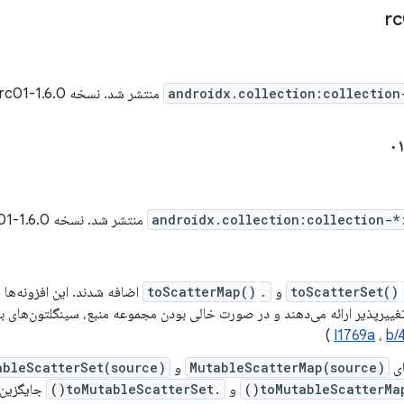
androidx.collection:collection
منتشر شد. نسخه 1.6.0-rc01 شامل
androidx.collection:collection-*
منتشر شد. نسخه 1.6.0-beta01 شامل
.to
‎ و
.toScatterMap()
‎ اضافه شدند. این افزونه‌ه
تغییرپذیر ارائه می‌دهند و در صورت خالی بودن مجموعه منبع، سینگلتون‌های ب
)
I1769a
،
b/
ای
MutableScatterMap(source)
و
ableScatterSet(source)
و
.toMutableScatterSet()
جایگزین ک