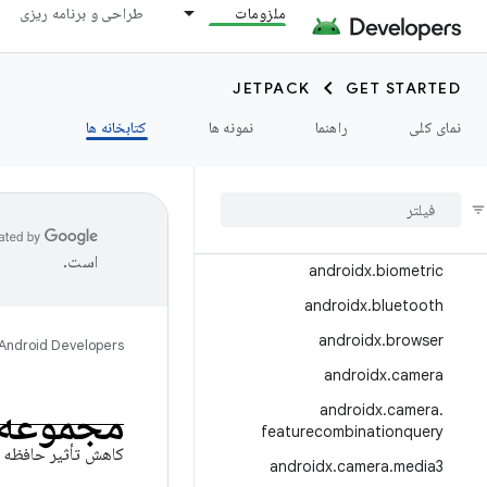
ملزومات
طراحی و برنامه ریزی
androidx.appcompat
androidx.appfunctions
JETPACK
GET STARTED
androidx.appsearch
نمای کلی
راهنما
نمونه ها
کتابخانه ها
androidx.arch.core
androidx
.
asynclayoutinflater
androidx
.
autofill
androidx
.
benchmark
است.
androidx
.
biometric
androidx
.
bluetooth
androidx
.
browser
Android Developers
androidx
.
camera
مجموعه
androidx
.
camera
.
featurecombinationquery
کاهش تأثیر حافظه 
androidx
.
camera
.
media3