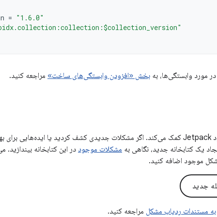
on
=
"1.6.0"
oidx.collection:collection:$collection_version"
در مورد وابستگی‌ها، به
بخش «افزودن وابستگی‌های ساخت»
مراجعه کنید.
بازخورد شما به بهبود Jetpack کمک می‌کند. اگر مشکلات جدیدی کشف کردید یا ایده‌هایی 
ایجاد یک کتابخانه جدید، نگاهی به
مشکلات موجود
در این کتابخانه بیندازید. می
شکل موجود اضافه کنید.
له جدید
به مستندات ردیاب مشکل
مراجعه کنید.