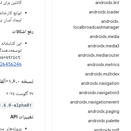
کاتلین برای 
androidx
.
lint
androidx
.
loader
توابع کارخانه
ایجاد آسان یک مجموعه scatter که از قبل با محتویات
androidx
.
localbroadcastmanager
رفع اشکالات
androidx
.
media
این کتابخانه 
androidx
.
media3
توسعه‌دهندگان
androidx
.
mediarouter
ns=strict
326456246
androidx
.
metrics
androidx
.
multidex
نسخه ۱
۰-آلفا۰۱
.
۶
.
androidx
.
navigation
androidx
.
navigation3
۲۷ آگوست ۲۰۲۵
androidx
.
navigationevent
1.6.0-alpha01
androidx
.
paging
تغییرات API
androidx
.
palette
پروژه‌های منتشر شده با کاتلین ۲.۰ 
androidx
.
pdf