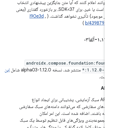
می‌توانند اعلام کنند که آیا متن جایگزین پیشنهادی انتخاب
شده است یا خیر. برای SDK<37، بر بازخورد گفتاری (یعنی
رفتار موجود) تأثیری نخواهد گذاشت. (
,
I90e3d
)
b/439879822
۱
۰-آلفا۰۳
.
۱۲
.
androidx.compose.foundation:foundat
*:1.12.0-alph
منتشر شد. نسخه 1.12.0-alpha03 شامل
این
‌ها
است.
 API
در API سبک آزمایشی، پشتیبانی برای ایجاد انواع
سبک‌های سفارشی که می‌توانند دامنه‌های سبک سفارشی
داشته باشند، اضافه شده است. این امر امکان
زیرمجموعه‌بندی ویژگی‌های قابل تنظیم توسط یک سبک
(مانند حذف کامل لایه گرافیکی یا ویژگی‌های متن) و