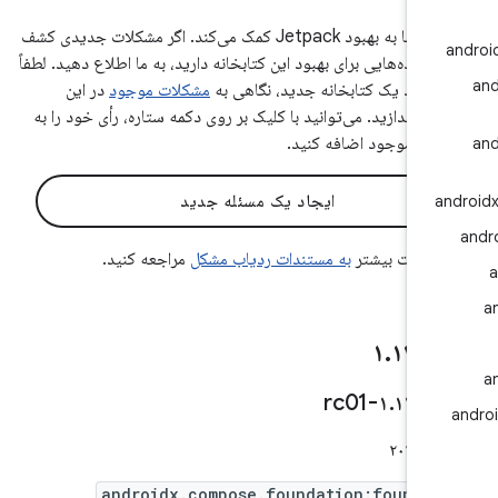
بازخورد شما به بهبود Jetpack کمک می‌کند. اگر مشکلات جدیدی کشف
یا ایده‌هایی برای بهبود این کتابخانه دارید، به ما اطلاع دهید. لطفاً
ز ایجاد یک کتابخانه جدید، نگاهی به
مشکلات موجود
در این
نه بیندازید. می‌توانید با کلیک بر روی دکمه ستاره، رأی خود را به
کل موجود اضافه کنید.
ایجاد یک مسئله جدید
a
اطلاعات بیشتر
به مستندات ردیاب مشکل
مراجعه کنید.
 ۱
۱۲
.
۱
۰-rc01
.
۱۲
.
androidx.compose.foundation:foundat