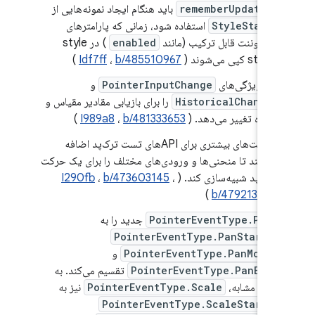
rememberUpdated
باید هنگام ایجاد نمونه‌هایی از
StyleState
استفاده شود، زمانی که پارامترهای
کامپوننت قابل ترکیب (مانند
enabled
) در style
state کپی می‌شوند (
b/485510967
،
Idf7ff
)
نام ویژگی‌های
PointerInputChange
و
HistoricalChange
را برای بازیابی مقادیر مقیاس و
اندازه تغییر می‌دهد. (
b/481333653
،
I989a8
)
قابلیت‌های بیشتری برای APIهای تست ترک‌پد اضافه
می‌کند تا منحنی‌ها و ورودی‌های مختلف را برای یک حرکت
ترک‌پد شبیه‌سازی کند. (
،
b/473603145
،
I290fb
)
b/479213358
PointerEventType.Pan
جدید را به
PointerEventType.PanStart
،
PointerEventType.PanMove
و
PointerEventType.PanEnd
تقسیم می‌کند. به
طور مشابه،
PointerEventType.Scale
نیز به
PointerEventType.ScaleStart
،