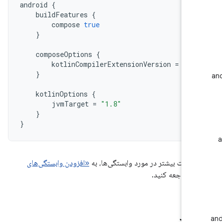
android
{
buildFeatures
{
compose
true
}
composeOptions
{
kotlinCompilerExtensionVersion
=
"1.
}
kotlinOptions
{
jvmTarget
=
"1.8"
}
}
طلاعات بیشتر در مورد وابستگی‌ها، به
«افزودن وابستگی‌های
»
مراجعه کنید.
ورد