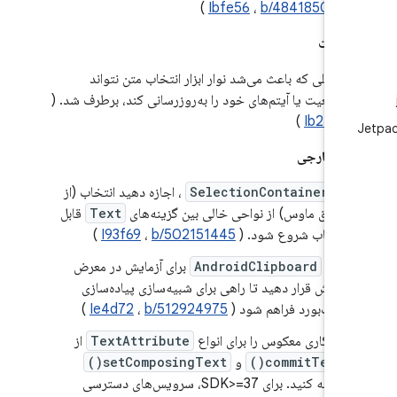
)
Ibfe56
،
b/484185090
شکالات
مشکلی که باعث می‌شد نوار ابزار انتخاب متن نتواند
موقعیت یا آیتم‌های خود را به‌روزرسانی کند، برطرف شد. (
)
Ib2566
کت خارجی
در
SelectionContainer
، اجازه دهید انتخاب (از
طریق ماوس) از نواحی خالی بین گزینه‌های
Text
قابل
انتخاب شروع شود. (
b/502151445
،
I93f69
)
رابط
AndroidClipboard
برای آزمایش در معرض
نمایش قرار دهید تا راهی برای شبیه‌سازی پیاده‌سازی
کلیپ‌بورد فراهم شود (
b/512924975
،
Ie4d72
)
سازگاری معکوس را برای انواع
TextAttribute
از
commitText()
و
setComposingText()
اضافه کنید. برای SDK>=37، سرویس‌های دسترسی