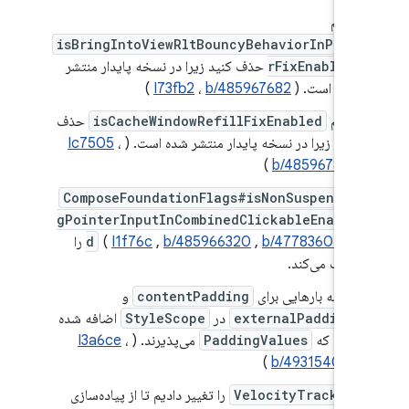
پرچم
isBringIntoViewRltBouncyBehaviorInPage
rFixEnabled
حذف کنید زیرا در نسخه پایدار منتشر
شده است. (
b/485967682
،
I73fb2
)
پرچم
isCacheWindowRefillFixEnabled
حذف
کنید زیرا در نسخه پایدار منتشر شده است. (
،
Ic7505
)
b/485967875
ComposeFoundationFlags#isNonSuspendin
gPointerInputInCombinedClickableEnable
b/477836055
,
b/485966320
,
I1f76c
(
d
) را
حذف می‌کند.
اضافه بارهایی برای
contentPadding
و
externalPadding
در
StyleScope
اضافه شده
است که
PaddingValues
می‌پذیرند. (
،
I3a6ce
)
b/493154098
VelocityTracker
را تغییر دادیم تا از پیاده‌سازی