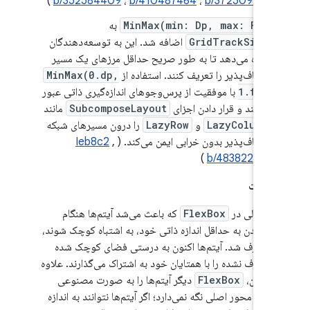
)
b/352584409
،
b/410487464
،
b/372509998
MinMax(min: Dp, max: Fr)
به
GridTrackSize
اضافه شد. این به توسعه‌دهندگان
اجازه می‌دهد تا به طور صریح حداقل مرزهای یک مسیر
انعطاف‌پذیر را تعریف کنند. استفاده از
MinMax(0.dp,
1.fr)
با موفقیت از پرس‌وجوهای اندازه‌گیری ذاتی عبور
می‌کند و قرار دادن اجزای
SubcomposeLayout
مانند
LazyColumn
و
LazyRow
را درون مسیرهای شبکه
انعطاف‌پذیر بدون خرابی ایمن می‌کند. (
,
Ieb8c2
)
b/483822148
شکالات
اشکالی در
FlexBox
که باعث می‌شد آیتم‌ها هنگام
رسیدن به حداقل اندازه ذاتی خود، به اشتباه کوچک شوند،
برطرف شد. آیتم‌ها اکنون به درستی فضای کوچک شده
مصرف نشده را با همتایان خود به اشتراک می‌گذارند. علاوه
بر این،
FlexBox
دیگر آیتم‌ها را به صورت مصنوعی
روی محور اصلی نگه نمی‌دارد؛ اگر آیتم‌ها نتوانند به اندازه