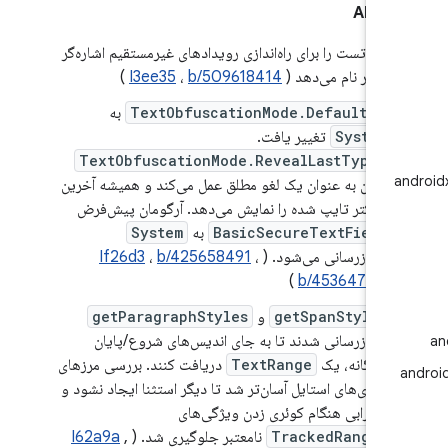
 API
تابع تست را برای راه‌اندازی رویدادهای غیرمستقیم اشاره‌گر
تغییر نام می‌دهد (
b/509618414
،
I3ee35
)
نام
TextObfuscationMode.Default
به
System
تغییر یافت.
TextObfuscationMode.RevealLastTyped
اکنون به عنوان یک لغو مطلق عمل می‌کند و همیشه آخرین
کاراکتر تایپ شده را نمایش می‌دهد. آرگومان پیش‌فرض
BasicSecureTextField
به
System
به‌روزرسانی می‌شود. (
،
b/425658491
،
If26d3
)
b/453647378
getSpanStyles
و
getParagraphStyles
به‌روزرسانی شدند تا به جای اندیس‌های شروع/پایان
جداگانه، یک
TextRange
دریافت کنند. بررسی مرزهای
کوئری‌های استایل آسان‌تر شد تا دیگر استثنا ایجاد نشود و
از خرابی هنگام کوئری زدن ویژگی‌های
TrackedRanges
نامعتبر جلوگیری شد. (
,
I62a9a