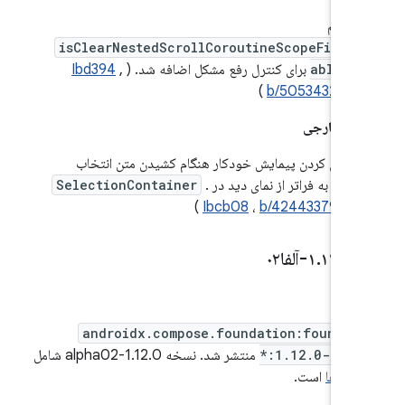
پرچم
isClearNestedScrollCoroutineScopeFixEn
abled
برای کنترل رفع مشکل اضافه شد. (
,
Ibd394
)
b/505343254
کت خارجی
فعال کردن پیمایش خودکار هنگام کشیدن متن انتخاب
شده به فراتر از نمای دید در
.
SelectionContainer
(
Ibcb08
،
b/424433794
)
۱
۰-آلفا۰۲
.
۱۲
.
androidx.compose.foundation:foundat
*:1.12.0-alph
منتشر شد. نسخه 1.12.0-alpha02 شامل
میت‌ها
است.