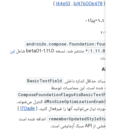
شد. (
b/476006478
،
I44e53
)
۱
۰-بتا۰۱
.
۱۱
.
androidx.compose.foundation:foundat
*:1.11.0-bet
منتشر شد. نسخه 1.11.0-beta01 شامل
این
‌ها
است.
 API
محاسبات حداقل اندازه داخلی
BasicTextField
بهینه شده است. این محاسبات توسط
ComposeFoundationFlags#isBasicTextFiel
dMinSizeOptimizationEnabled
کنترل می‌شوند،
در صورت نیاز می‌توانید آنها را غیرفعال کنید. (
I70ade
)
rememberUpdatedStyleState
اضافه شده است
که بخشی از API سبک آزمایشی است.