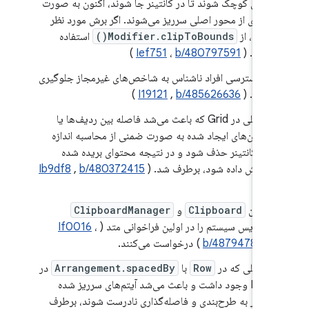
کافی کوچک شوند تا در کانتینر جا شوند، اکنون به صورت
بصری از محور اصلی سرریز می‌شوند. اگر برش مورد نظر
است، از
Modifier.clipToBounds()
استفاده
کنید. (
b/480797591
،
Ief751
)
از دسترسی افراد ناشناس به شاخص‌های غیرمجاز جلوگیری
کنید. (
b/485626636
,
I19121
)
مشکلی در Grid که باعث می‌شد فاصله بین ردیف‌ها یا
ستون‌های ایجاد شده به صورت ضمنی از محاسبه اندازه
کل کانتینر حذف شود و در نتیجه محتوای بریده شده
نمایش داده شود، برطرف شد. (
b/480372415
,
Ib9df8
)
اکنون
Clipboard
و
ClipboardManager
سرویس سیستم را در اولین فراخوانی متد (
،
If0016
b/487947860
) درخواست می‌کنند.
مشکلی که در
Row
با
Arrangement.spacedBy
در
RTL وجود داشت و باعث می‌شد آیتم‌های سرریز شده
منجر به طرح‌بندی و فاصله‌گذاری نادرست شوند، برطرف