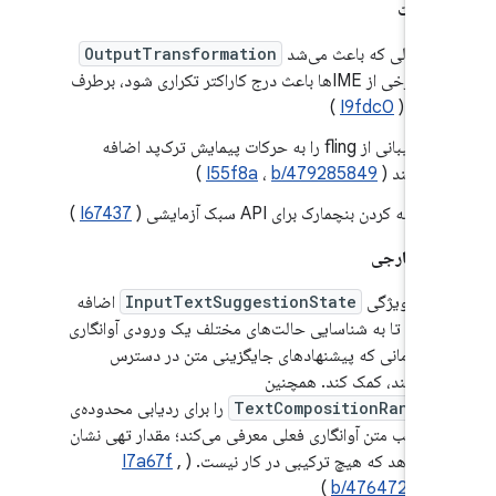
شکالات
اشکالی که باعث می‌شد
OutputTransformation
در برخی از IMEها باعث درج کاراکتر تکراری شود، برطرف
شد. (
I9fdc0
)
پشتیبانی از fling را به حرکات پیمایش ترک‌پد اضافه
می‌کند (
b/479285849
،
I55f8a
)
اضافه کردن بنچمارک برای API سبک آزمایشی (
I67437
)
کت خارجی
یک ویژگی
InputTextSuggestionState
اضافه
کنید تا به شناسایی حالت‌های مختلف یک ورودی آوانگاری
در زمانی که پیشنهادهای جایگزینی متن در دسترس
هستند، کمک کند. همچنین
TextCompositionRange
را برای ردیابی محدوده‌ی
ترکیب متن آوانگاری فعلی معرفی می‌کند؛ مقدار تهی نشان
می‌دهد که هیچ ترکیبی در کار نیست. (
,
I7a67f
)
b/476472318