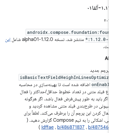
۱
۰-آلفا۰۱
.
۱۲
.
androidx.compose.foundation:foundat
*:1.12.0-alph
منتشر شد. نسخه 1.12.0-alpha01 شامل
این
‌ها
است.
 API
یک پرچم جدید
isBasicTextFieldHeighInLinesOptimizati
onEnabled
اضافه شده است تا بهینه‌سازی در محاسبه
ارتفاع فیلد متنی در تعداد خطوط حداقل/حداکثر را فعال
کند. اگر باید به طور پیش‌فرض فعال باشد. اگر هرگونه
رگرسیونی در طرح‌بندی فیلد متنی مشاهده کردید و
غیرفعال کردن این پرچم آن را برطرف می‌کند، لطفاً برای
بررسی، اشکالی را به تیم Compose گزارش دهید. (
)
Idffae
،
b/486871837
،
b/487546327