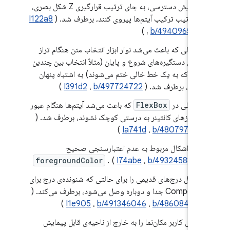
پیمایش دسترسی، به جای ترتیب قرارگیری Z شکل بصری،
از ترتیب ترکیب آیتم‌ها پیروی کنند، برطرف شد. (
I122a8
)
،
b/494096503
اشکالی که باعث می‌شد نوار ابزار انتخاب متن هنگام تراز
افقی دستگیره‌های شروع و پایان (مثلاً انتخاب بین چندین
خط که به یک خط خالی ختم می‌شوند) به اشتباه پنهان
شود، برطرف شد. (
b/497724722
،
I391d2
)
مشکلی در
FlexBox
که باعث می‌شد آیتم‌ها هنگام عبور
از مرزهای کانتینر به درستی کوچک نشوند، برطرف شد. (
)
Ia741d
،
b/480797591
رفع اشکال مربوط به عدم اعتبارسنجی صحیح
foregroundColor
. (
I74abe
،
b/493245886
)
مشکل درج‌های قدیمی را برای حالتی که شنونده‌ی درج برای
Compose جدا و دوباره وصل می‌شود، برطرف می‌کند. (
)
I1e905
،
b/491346046
،
b/486084139
وقتی کاربر مکان‌نما را به خارج از ناحیه‌ی قابل پیمایش