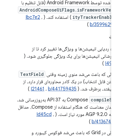
ارائه شده توسط Android Framework (قابل تنظیم با
AndroidComposeUiFlags.isFrameworkVeloc
ityTrackerEnabled
) استفاده کند. (
،
Ibc7e2
)
b/359962905
شکالات
نحوه ردیابی انیمیشن‌ها و ویژگی‌ها تغییر کرد تا از
همپوشانی انیمیشن‌ها برای یک ویژگی جلوگیری شود. (
)
I4921f
اشکالی که باعث می‌شد منوی زمینه وقتی
TextField
(یا متن قابل انتخاب) در یک کادر محاوره‌ای قرار دارد، از
کار بیفتد، برطرف شد. (
b/441759435
،
I21461
)
compileSdk
Compose
به API 37 به‌روزرسانی شد.
این بدان معناست که هنگام استفاده از Compose، حداقل
نسخه AGP 9.2.0 مورد نیاز است. (
،
Id45cd
)
b/413674743
مشکلی در Grid که باعث می‌شد فوکوس کیبورد و