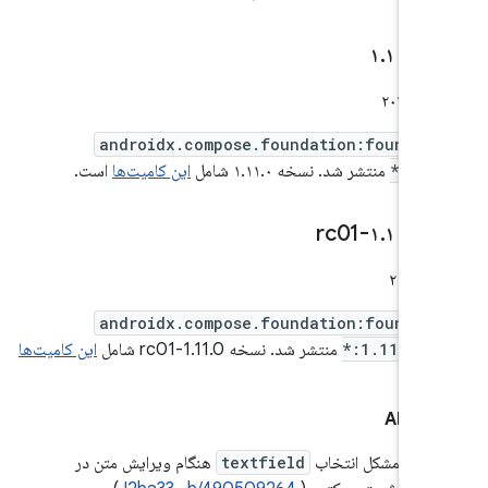
۱
۰
.
۱۱
.
androidx.compose.foundation:foundat
*:1.
منتشر شد. نسخه ۱.۱۱.۰ شامل
این کامیت‌ها
است.
۱
۰-rc01
.
۱۱
.
androidx.compose.foundation:foundat
*:1.11.0-r
منتشر شد. نسخه 1.11.0-rc01 شامل
این کامیت‌ها
 API
رفع مشکل انتخاب
textfield
هنگام ویرایش متن در