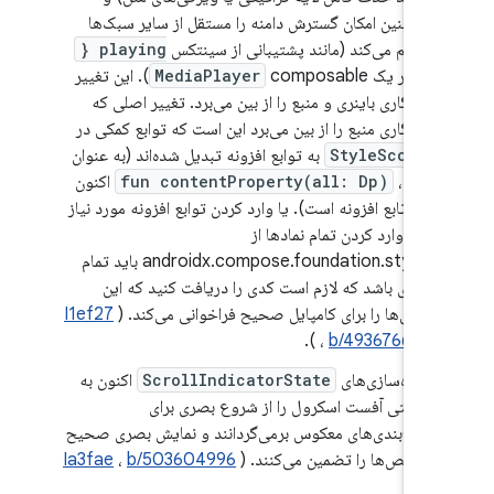
همچنین امکان گسترش دامنه را مستقل از سایر سبک‌ها
فراهم می‌کند (مانند پشتیبانی از سینتکس
playing {
}
در یک
MediaPlayer
composable). این تغییر
سازگاری باینری و منبع را از بین می‌برد. تغییر اصلی که
سازگاری منبع را از بین می‌برد این است که توابع کمکی در
StyleScope
به توابع افزونه تبدیل شده‌اند (به عنوان
مثال،
fun contentProperty(all: Dp)
اکنون
یک تابع افزونه است). یا وارد کردن توابع افزونه مورد نیاز
یا با وارد کردن تمام نمادها از
androidx.compose.foundation.styles باید تمام
چیزی باشد که لازم است کدی را دریافت کنید که این
روش‌ها را برای کامپایل صحیح فراخوانی می‌کند. (
I1ef27
).
،
b/493676648
پیاده‌سازی‌های
ScrollIndicatorState
اکنون به
درستی آفست اسکرول را از شروع بصری برای
طرح‌بندی‌های معکوس برمی‌گردانند و نمایش بصری صحیح
شاخص‌ها را تضمین می‌کنند. (
b/503604996
،
Ia3fae
)