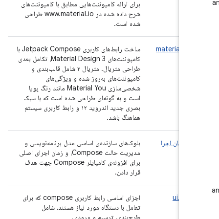
برای ارائه کامپوننت‌هایی مطابق با کامپوننت‌های
شرح داده شده در www.material.io طراحی
شده است.
material3
ساخت رابط‌های کاربری Jetpack Compose با
کامپوننت‌های Material Design 3، تکامل بعدی
طراحی متریال. متریال ۳ شامل قالب‌بندی و
کامپوننت‌های به‌روز شده و ویژگی‌های
شخصی‌سازی Material You مانند رنگ پویا
است و به گونه‌ای طراحی شده است که با سبک
بصری جدید اندروید ۱۲ و رابط کاربری سیستم
هماهنگ باشد.
تن.زمان اجرا
بلوک‌های سازنده‌ی اساسی مدل برنامه‌نویسی و
مدیریت حالت Compose، و زمان اجرای اصلی
برای افزونه‌ی کامپایلر Compose جهت هدف
قرار دادن.
سازی.ui
اجزای اساسی رابط کاربری compose که برای
تعامل با دستگاه مورد نیاز هستند، شامل
طرح‌بندی، ترسیم و ورودی.