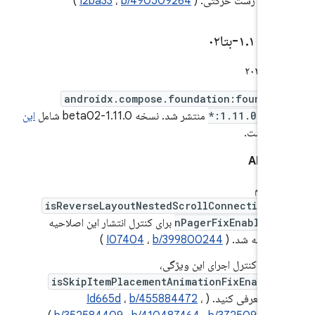
حین ژست حرکتی. (
b/490509264
،
I2ba33
)
۱
۰-بتا۰۲
.
۱۱
.
androidx.compose.foundation:foundat
*:1.11.0-bet
منتشر شد. نسخه 1.11.0-beta02 شامل
این
‌ها
است.
 API
پرچم
isReverseLayoutNestedScrollConnectionI
nPagerFixEnabled
برای کنترل انتشار این اصلاحیه
اضافه شد. (
b/399800244
،
I07404
)
برای کنترل اجرای این ویژگی،
isSkipItemPlacementAnimationFixEnable
d
معرفی کنید. (
،
b/455884472
،
Id665d