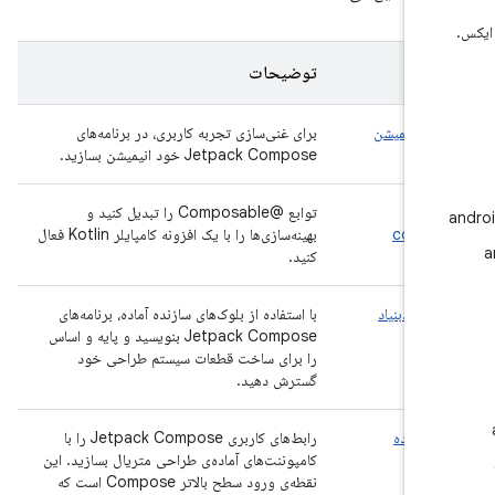
ه
توضیحات
ت.انیمیشن
برای غنی‌سازی تجربه کاربری، در برنامه‌های
Jetpack Compose خود انیمیشن بسازید.
ایلر
توابع @Composable را تبدیل کنید و
compo
بهینه‌سازی‌ها را با یک افزونه کامپایلر Kotlin فعال
کنید.
گسازی.بنیاد
با استفاده از بلوک‌های سازنده آماده، برنامه‌های
Jetpack Compose بنویسید و پایه و اساس
را برای ساخت قطعات سیستم طراحی خود
گسترش دهید.
تن.ماده
رابط‌های کاربری Jetpack Compose را با
کامپوننت‌های آماده‌ی طراحی متریال بسازید. این
نقطه‌ی ورود سطح بالاتر Compose است که