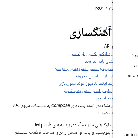
۱.۱۲
خه ۱.۱۲.۰-rc01
یاد آهنگسازی
 کد
راهنمای کاربر
مرجع API
اندروید ایکس.کامپوز.فونداسیون
طرح‌بندی پایه اندروید
حرکات پایه و اساسی اندروید برای نوشتن
انتخاب پایه و اساس اندروید
اندروید ایکس.کامپوز.فونداسیون.لازی
تعامل پایه و اساس اندروید با کامپوز
متن پایه اندروید
(
برای مشاهده‌ی تمام بسته‌های compose به مستندات مرجع API
مراجعه کنید
)
با استفاده از بلوک‌های سازنده آماده، برنامه‌های Jetpack
Compose بنویسید و پایه و اساس را برای ساخت قطعات سیستم