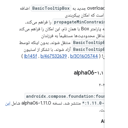
یک overload جدید به
BasicTooltipBox
اضافه
شده است که امکان پیکربندی
propagateMinConstraints
را فراهم می‌کند،
مشابه پارامتر Box با همان نام. این امکان را فراهم می‌کند
که حداقل محدودیت‌ها مستقیماً به فرزندان
BasicTooltipBox
منتقل شوند، بدون اینکه توسط
BasicTooltipBox
آزاد شوند. با تشکر از استیون
شوئن! (
b/301605744
،
b/467532639
،
Ib145f
)
۱
۰-alpha06
.
۱۱
.
androidx.compose.foundation:foundat
*:1.11.0-alph
منتشر شد. نسخه 1.11.0-alpha06 شامل
این
‌ها
است.
 API