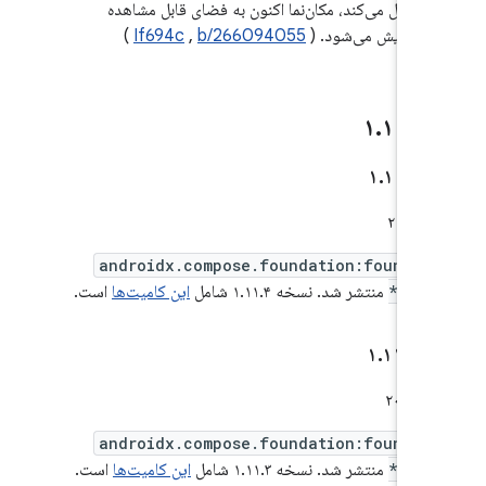
منتقل می‌کند، مکان‌نما اکنون به فضای قابل مشاهده
پیمایش می‌شود. (
b/266094055
,
If694c
)
 ۱
۱۱
.
۱
۴
.
۱۱
.
androidx.compose.foundation:foundat
*:1.
منتشر شد. نسخه ۱.۱۱.۴ شامل
این کامیت‌ها
است.
۱
۳
.
۱۱
.
androidx.compose.foundation:foundat
*:1.
منتشر شد. نسخه ۱.۱۱.۳ شامل
این کامیت‌ها
است.