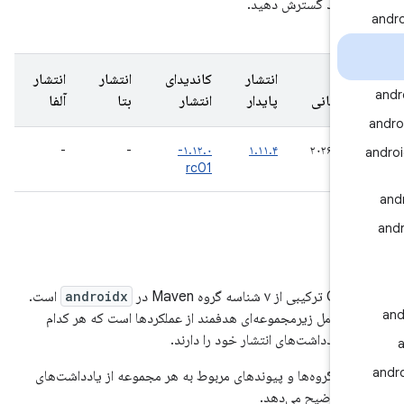
 خود گسترش دهید.
ین
انتشار
کاندیدای
انتشار
انتشار
روزرسانی
پایدار
انتشار
بتا
آلفا
-
-
۱.۱۲.۰-
۱.۱۱.۴
rc01
تار
۷ شناسه گروه Maven در
androidx
است.
وه شامل زیرمجموعه‌ای هدفمند از عملکردها است که هر کدام
ه یادداشت‌های انتشار خود را دارند.
دول گروه‌ها و پیوندهای مربوط به هر مجموعه از یادداشت‌های
ر را توضیح می‌دهد.