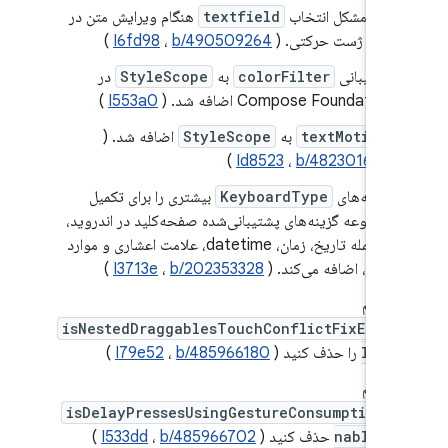
رفع مشکل انتخاب
textfield
هنگام ویرایش متن در
حین ژست حرکتی. (
b/490509264
،
I6fd98
)
پشتیبانی
colorFilter
به
StyleScope
در
Compose Foundation اضافه شد. (
I553a0
)
textMotion
به
StyleScope
اضافه شد. (
)
Id8523
،
b/482301609
گزینه‌های
KeyboardType
بیشتری را برای تکمیل
مجموعه گزینه‌های پشتیبانی‌شده صفحه‌کلید در اندروید،
از جمله تاریخ، زمان، datetime، علامت اعشاری و موارد
دیگر، اضافه می‌کند. (
b/202353328
،
I3713e
)
پرچم
isNestedDraggablesTouchConflictFixEnab
led
را حذف کنید (
b/485966180
،
I79e52
)
پرچم
isDelayPressesUsingGestureConsumptionE
nabled
حذف کنید (
b/485966702
،
I533dd
)