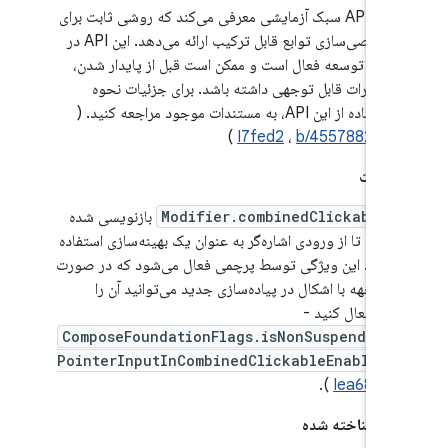
یک API سبک آزمایشی معرفی می‌کند که روشی ثابت برای
شخصی‌سازی توابع قابل ترکیب ارائه می‌دهد. این API در
حال توسعه فعال است و ممکن است قبل از پایدار شدن،
تغییرات قابل توجهی داشته باشد. برای جزئیات نحوه
استفاده از این API، به مستندات موجود مراجعه کنید. (
)
I7fed2
،
b/455788242
شکالات
Modifier.combinedClickable
بازنویسی شده
است تا از ورودی اشاره‌گر به عنوان یک بهینه‌سازی استفاده
نکند. این ویژگی توسط پرچمی فعال می‌شود که در صورت
مواجهه با اشکال در پیاده‌سازی جدید می‌توانید آن را
غیرفعال کنید -
ComposeFoundationFlags.isNonSuspending
PointerInputInCombinedClickableEnabled
.(
Iea684
)
ت شناخته شده