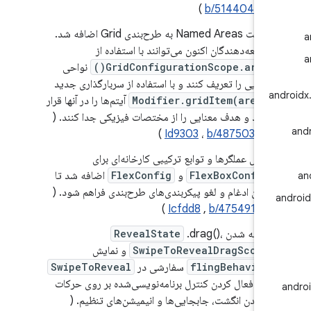
)
b/514404697
قابلیت Named Areas به طرح‌بندی Grid اضافه شد.
توسعه‌دهندگان اکنون می‌توانند با استفاده از
GridConfigurationScope.area()
نواحی
معنایی را تعریف کنند و با استفاده از سربارگذاری جدید
a
Modifier.gridItem(area)
آیتم‌ها را در آنها قرار
دهند و هدف معنایی را از مختصات فیزیکی جدا کنند. (
)
Id9303
،
b/487503921
سپس عملگرها و توابع ترکیبی کارخانه‌ای برای
FlexBoxConfig
و
FlexConfig
اضافه شد تا
امکان ادغام و لغو پیکربندی‌های طرح‌بندی فراهم شود. (
)
Icfdd8
,
b/475491619
اضافه شدن
.drag()،
RevealState
SwipeToRevealDragScope
و نمایش
flingBehavior
سفارشی در
SwipeToReveal
برای فعال کردن کنترل برنامه‌نویسی‌شده بر روی حرکات
کشیدن انگشت، جابجایی‌ها و انیمیشن‌های تنظیم. (