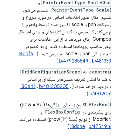
PointerEventType.ScaleChange
و
PointerEventType.ScaleEnd
تقسیم می‌شود.
این تقسیم امکان عبور اطلاعات اضافی در مورد شروع و
پایان حرکات pan و scale تفسیر شده توسط پلتفرم را
فراهم می‌کند، که سپس به کنترل‌کننده‌های ورودی اشاره‌گر
در Compose اجازه می‌دهد تا از این اطلاعات برای
تشخیص مناسب رویدادها استفاده کنند، و به خصوص
بدانند چه زمانی pan یا scale انجام می‌شود. (
،
I4daf6
)
b/479285849
،
b/481333653
constraints
به
GridConfigurationScope
اضافه شد تا امکان تعریف مسیرهای شبکه‌ای بر اساس
اندازه موجود فراهم شود. (
​​,
b/481205205
,
I80a41
​​)
b/481205205
FlexBox
DSL اکنون به جای ویژگی‌ها (مثلاً grow =
1f) برای پیکربندی در
FlexBoxConfig
و
Modifier.flex از توابع (مثلاً grow(1f)) استفاده می‌کند.
)
I8dbae
،
b/475491619
(