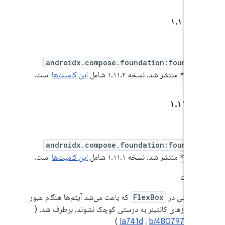
۱
۲
.
۱۱
.
androidx.compose.foundation:foundat
*:1.
منتشر شد. نسخه ۱.۱۱.۲ شامل
این کامیت‌ها
است.
۱
۱
.
۱۱
.
androidx.compose.foundation:foundat
*:1.
منتشر شد. نسخه ۱.۱۱.۱ شامل
این کامیت‌ها
است.
شکالات
مشکلی در
FlexBox
که باعث می‌شد آیتم‌ها هنگام عبور
از مرزهای کانتینر به درستی کوچک نشوند، برطرف شد. (
)
Ia741d
،
b/480797591