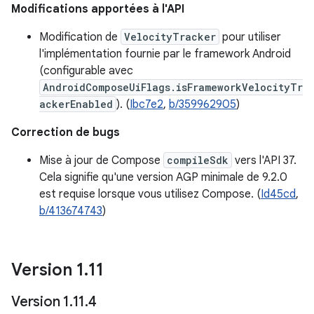
Modifications apportées à l'API
Modification de
VelocityTracker
pour utiliser
l'implémentation fournie par le framework Android
(configurable avec
AndroidComposeUiFlags.isFrameworkVelocityTr
ackerEnabled
). (
Ibc7e2
,
b/359962905
)
Correction de bugs
Mise à jour de Compose
compileSdk
vers l'API 37.
Cela signifie qu'une version AGP minimale de 9.2.0
est requise lorsque vous utilisez Compose. (
Id45cd
,
b/413674743
)
Version 1
.
11
Version 1
.
11
.
4