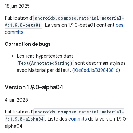
18 juin 2025
Publication d'
androidx.compose.material:material-
*:1.9.0-beta01
. La version 1.9.0-beta01 contient
ces
commits
.
Correction de bugs
Les liens hypertextes dans
Text(AnnotatedString)
sont désormais stylisés
avec Material par défaut. (
I0e8ed
,
b/339843816
)
Version 1
.
9
.
0-alpha04
4 juin 2025
Publication d'
androidx.compose.material:material-
*:1.9.0-alpha04
. Liste des
commits
de la version 1.9.0-
alpha04