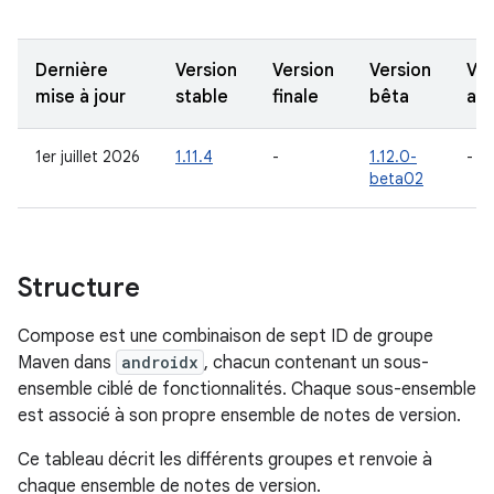
Dernière
Version
Version
Version
Ver
mise à jour
stable
finale
bêta
alp
1er juillet 2026
1.11.4
-
1.12.0-
-
beta02
Structure
Compose est une combinaison de sept ID de groupe
Maven dans
androidx
, chacun contenant un sous-
ensemble ciblé de fonctionnalités. Chaque sous-ensemble
est associé à son propre ensemble de notes de version.
Ce tableau décrit les différents groupes et renvoie à
chaque ensemble de notes de version.