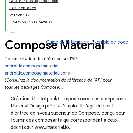
Déclarer des dépendances
Commentaires
Version 1.12
Version 1.12.0-beta02
Compose Material
Guide de l'utilisateur
Exemple de code
Documentation de référence sur l'API
androidx.compose.material
androidx.compose.material.icons
(
Consultez la documentation de référence de l'API pour
tous les packages Compose.
).
Création d'UI Jetpack Compose avec des composants
Material Design prêts à l'emploi. Il s'agit du point
d'entrée de niveau supérieur de Compose, conçu pour
fournir des composants qui correspondent à ceux
décrits sur www.material.io.