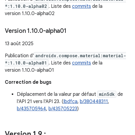
*:1.10.0-alpha02
. Liste des
commits
de la
version 1.10.0-alpha02
Version 1
.
10
.
0-alpha01
13 août 2025
Publication d'
androidx.compose.material:material-
*:1.10.0-alpha01
. Liste des
commits
de la
version 1.10.0-alpha01
Correction de bugs
Déplacement de la valeur par défaut
minSdk
de
l'API 21 vers l'API 23. (
Ibdfca
,
b/380448311
,
b/435705964
,
b/435705223
)
Version 1
.
9 :