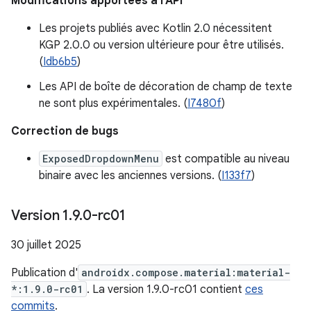
Modifications apportées à l'API
Les projets publiés avec Kotlin 2.0 nécessitent
KGP 2.0.0 ou version ultérieure pour être utilisés.
(
Idb6b5
)
Les API de boîte de décoration de champ de texte
ne sont plus expérimentales. (
I7480f
)
Correction de bugs
ExposedDropdownMenu
est compatible au niveau
binaire avec les anciennes versions. (
I133f7
)
Version 1
.
9
.
0-rc01
30 juillet 2025
Publication d'
androidx.compose.material:material-
*:1.9.0-rc01
. La version 1.9.0-rc01 contient
ces
commits
.