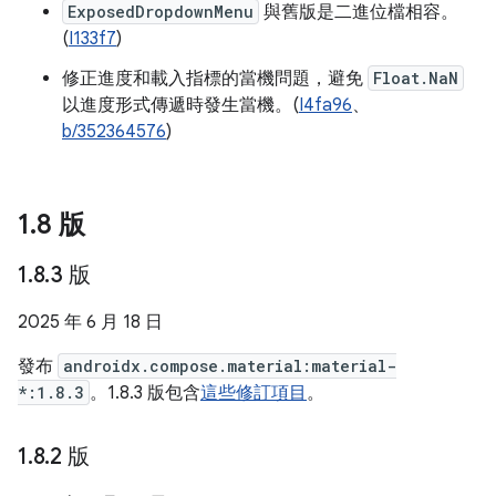
ExposedDropdownMenu
與舊版是二進位檔相容。
(
I133f7
)
修正進度和載入指標的當機問題，避免
Float.NaN
以進度形式傳遞時發生當機。(
I4fa96
、
b/352364576
)
1
.
8 版
1
.
8
.
3 版
2025 年 6 月 18 日
發布
androidx.compose.material:material-
*:1.8.3
。1.8.3 版包含
這些修訂項目
。
1
.
8
.
2 版