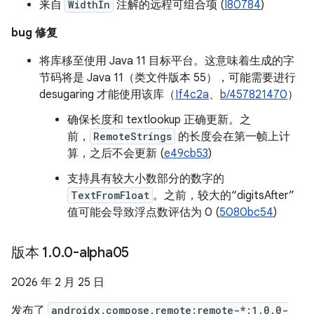
来自
WidthIn
注解的远程可组合项 (
I80784
)
bug 修复
将库移至使用 Java 11 目标平台。这意味着生成的字
节码将是 Java 11（类文件版本 55），可能需要进行
desugaring 才能使用该库（
If4c2a
、
b/457821470
）
确保长度和 textlookup 正确更新。之
前，
RemoteStrings
的长度会在第一帧上计
算，之后不会更新 (
e49cb53
)
支持具有较大小数部分的数字的
TextFromFloat
。之前，较大的“digitsAfter”
值可能会导致浮点数评估为 0 (
5080bc54
)
版本 1
.
0
.
0-alpha05
2026 年 2 月 25 日
发布了
androidx.compose.remote:remote-*:1.0.0-