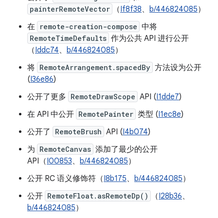
painterRemoteVector
（
If8f38
、
b/446824085
）
在
remote-creation-compose
中将
RemoteTimeDefaults
作为公共 API 进行公开
（
Iddc74
、
b/446824085
）
将
RemoteArrangement.spacedBy
方法设为公开
(
I36e86
)
公开了更多
RemoteDrawScope
API (
I1dde7
)
在 API 中公开
RemotePainter
类型 (
I1ec8e
)
公开了
RemoteBrush
API (
I4b074
)
为
RemoteCanvas
添加了最少的公开
API（
I00853
、
b/446824085
）
公开 RC 语义修饰符（
I8b175
、
b/446824085
）
公开
RemoteFloat.asRemoteDp()
（
I28b36
、
b/446824085
）