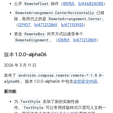
公开
RemoteFloat
操作（
I85fb5
、
b/446824085
）
RemoteArrangement.CenterHorizontally
已移
除，取而代之的是
RemoteArrangement.Center
。
（
I2f907
、
b/471212869
、
b/471153933
）
更改
RemoteBox
对齐方式以接受单个
RemoteAlignment
。（
I0bfbf
、
b/471212869
）
版本 1
.
0
.
0-alpha06
2026 年 3 月 11 日
发布了
androidx.compose.remote:remote-*:1.0.0-
alpha06
。版本 1.0.0-alpha06 中包含
这些提交内容
。
新功能
为
TextStyle
添加了新的实验性操
作。
TextStyle
可让常用排版样式只需写入文档一