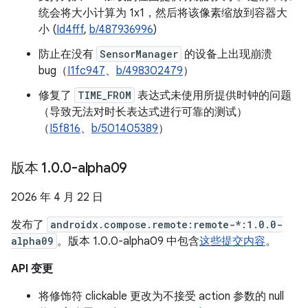
统会将大小计算为 1x1，然后将该像素缩放到容器大
小 (
Id4fff
,
b/487936996
)
防止在没有
SensorManager
的设备上出现崩溃
bug（
I1fc947
、
b/498302479
）
修复了
TIME_FROM
表达式未使用所提供时钟的问题
（导致无法对时长表达式进行可靠的测试）
（
I5f816
、
b/501405389
）
版本 1
.
0
.
0-alpha09
2026 年 4 月 22 日
发布了
androidx.compose.remote:remote-*:1.0.0-
alpha09
。版本 1.0.0-alpha09 中包含
这些提交内容
。
API 变更
将修饰符 clickable 更改为不接受 action 参数的 null