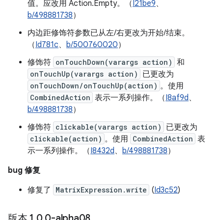
值。应改用 Action.Empty。（
I21be9
、
b/498881738
）
内边距修饰符参数已从左/右更改为开始/结束。
（
Id781c
、
b/500760020
）
修饰符
onTouchDown(varargs action)
和
onTouchUp(varargs action)
已更改为
onTouchDown/onTouchUp(action)
。使用
CombinedAction
表示一系列操作。（
I8af9d
、
b/498881738
）
修饰符
clickable(varargs action)
已更改为
clickable(action)
。使用
CombinedAction
表
示一系列操作。（
I8432d
、
b/498881738
）
bug 修复
修复了
MatrixExpression.write
(
Id3c52
)
版本 1
.
0
.
0-alpha08