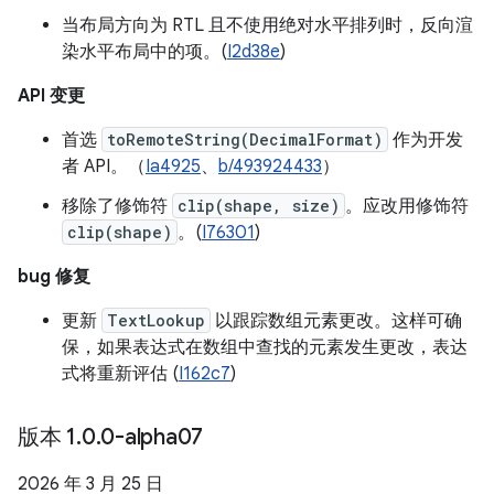
当布局方向为 RTL 且不使用绝对水平排列时，反向渲
染水平布局中的项。(
I2d38e
)
API 变更
首选
toRemoteString(DecimalFormat)
作为开发
者 API。（
Ia4925
、
b/493924433
）
移除了修饰符
clip(shape, size)
。应改用修饰符
clip(shape)
。(
I76301
)
bug 修复
更新
TextLookup
以跟踪数组元素更改。这样可确
保，如果表达式在数组中查找的元素发生更改，表达
式将重新评估 (
I162c7
)
版本 1
.
0
.
0-alpha07
2026 年 3 月 25 日