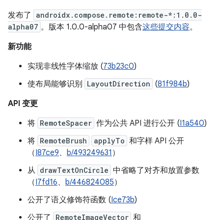
发布了
androidx.compose.remote:remote-*:1.0.0-
alpha07
。版本 1.0.0-alpha07 中包含
这些提交内容
。
新功能
实现非线性字体缩放 (
73b23c0
)
使布局能够识别
LayoutDirection
(
81f984b
)
API 变更
将
RemoteSpacer
作为公共 API 进行公开 (
I1a540
)
将
RemoteBrush
applyTo
和字样 API 公开
（
I87ce9
、
b/493249631
）
从
drawTextOnCircle
中省略了对齐和放置参数
（
I7fd16
、
b/446824085
）
公开了语义修饰符函数 (
Ice73b
)
公开了
RemoteImageVector
和