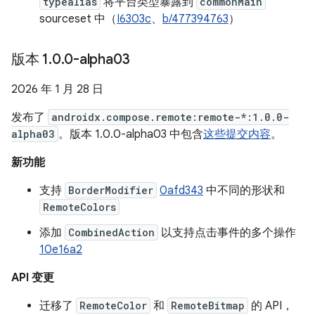
typealias
将平台类型暴露到
commonMain
sourceset 中（
I6303c
、
b/477394763
）
版本 1
.
0
.
0-alpha03
2026 年 1 月 28 日
发布了
androidx.compose.remote:remote-*:1.0.0-
alpha03
。版本 1.0.0-alpha03 中包含
这些提交内容
。
新功能
支持
BorderModifier
0afd343
中不同的形状和
RemoteColors
添加
CombinedAction
以支持点击事件的多个操作
10e16a2
API 变更
迁移了
RemoteColor
和
RemoteBitmap
的 API，