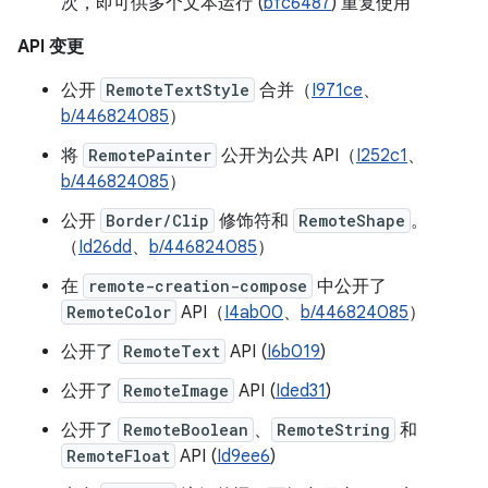
次，即可供多个文本运行 (
bfc6487
) 重复使用
API 变更
公开
RemoteTextStyle
合并（
I971ce
、
b/446824085
）
将
RemotePainter
公开为公共 API（
I252c1
、
b/446824085
）
公开
Border/Clip
修饰符和
RemoteShape
。
（
Id26dd
、
b/446824085
）
在
remote-creation-compose
中公开了
RemoteColor
API（
I4ab00
、
b/446824085
）
公开了
RemoteText
API (
I6b019
)
公开了
RemoteImage
API (
Ided31
)
公开了
RemoteBoolean
、
RemoteString
和
RemoteFloat
API (
Id9ee6
)