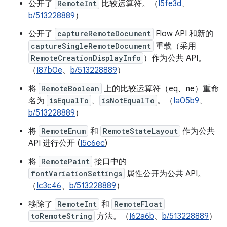
公开了
RemoteInt
比较运算符。（
I5fe3d
、
b/513228889
）
公开了
captureRemoteDocument
Flow API 和新的
captureSingleRemoteDocument
重载（采用
RemoteCreationDisplayInfo
）作为公共 API。
（
I87b0e
、
b/513228889
）
将
RemoteBoolean
上的比较运算符（eq、ne）重命
名为
isEqualTo
、
isNotEqualTo
。（
Ia05b9
、
b/513228889
）
将
RemoteEnum
和
RemoteStateLayout
作为公共
API 进行公开 (
I5c6ec
)
将
RemotePaint
接口中的
fontVariationSettings
属性公开为公共 API。
（
Ic3c46
、
b/513228889
）
移除了
RemoteInt
和
RemoteFloat
toRemoteString
方法。（
I62a6b
、
b/513228889
）