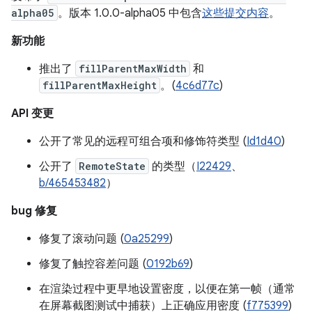
alpha05
。版本 1.0.0-alpha05 中包含
这些提交内容
。
新功能
推出了
fillParentMaxWidth
和
fillParentMaxHeight
。(
4c6d77c
)
API 变更
公开了常见的远程可组合项和修饰符类型 (
Id1d40
)
公开了
RemoteState
的类型（
I22429
、
b/465453482
）
bug 修复
修复了滚动问题 (
0a25299
)
修复了触控容差问题 (
0192b69
)
在渲染过程中更早地设置密度，以便在第一帧（通常
在屏幕截图测试中捕获）上正确应用密度 (
f775399
)