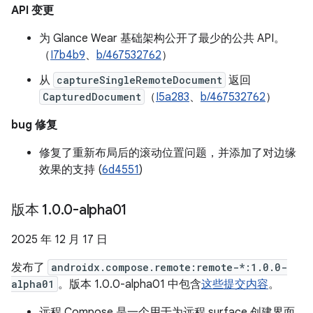
API 变更
为 Glance Wear 基础架构公开了最少的公共 API。
（
I7b4b9
、
b/467532762
）
从
captureSingleRemoteDocument
返回
CapturedDocument
（
I5a283
、
b/467532762
）
bug 修复
修复了重新布局后的滚动位置问题，并添加了对边缘
效果的支持 (
6d4551
)
版本 1
.
0
.
0-alpha01
2025 年 12 月 17 日
发布了
androidx.compose.remote:remote-*:1.0.0-
alpha01
。版本 1.0.0-alpha01 中包含
这些提交内容
。
远程 Compose 是一个用于为远程 surface 创建界面