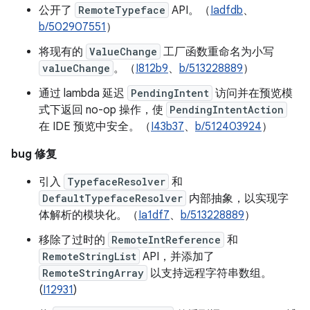
公开了
RemoteTypeface
API。（
Iadfdb
、
b/502907551
）
将现有的
ValueChange
工厂函数重命名为小写
valueChange
。（
I812b9
、
b/513228889
）
通过 lambda 延迟
PendingIntent
访问并在预览模
式下返回 no-op 操作，使
PendingIntentAction
在 IDE 预览中安全。（
I43b37
、
b/512403924
）
bug 修复
引入
TypefaceResolver
和
DefaultTypefaceResolver
内部抽象，以实现字
体解析的模块化。（
Ia1df7
、
b/513228889
）
移除了过时的
RemoteIntReference
和
RemoteStringList
API，并添加了
RemoteStringArray
以支持远程字符串数组。
(
I12931
)