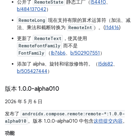
公开了
RemoteState
静态工厂（
I544f0
、
b/484137042
）
RemoteLong
现在支持有限的算术运算符（加法、减
法、乘法和截断转换为
RemoteInt
）。(
I1d416
)
更新了
RemoteText
，使其使用
RemoteFontFamily
而不是
FontFamily
（
Ib76b6
、
b/502907551
）
添加了 alpha、旋转和缩放修饰符。（
I5d682
、
b/505427444
）
版本 1
.
0
.
0-alpha010
2026 年 5 月 6 日
发布了
androidx.compose.remote:remote-*:1.0.0-
alpha010
。版本 1.0.0-alpha010 中包含
这些提交内容
。
功能