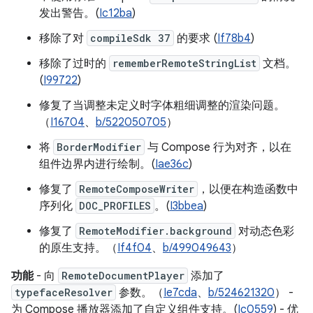
发出警告。(
Ic12ba
)
移除了对
compileSdk 37
的要求 (
If78b4
)
移除了过时的
rememberRemoteStringList
文档。
(
I99722
)
修复了当调整未定义时字体粗细调整的渲染问题。
（
I16704
、
b/522050705
）
将
BorderModifier
与 Compose 行为对齐，以在
组件边界内进行绘制。(
Iae36c
)
修复了
RemoteComposeWriter
，以便在构造函数中
序列化
DOC_PROFILES
。(
I3bbea
)
修复了
RemoteModifier.background
对动态色彩
的原生支持。（
If4f04
、
b/499049643
）
功能
- 向
RemoteDocumentPlayer
添加了
typefaceResolver
参数。（
Ie7cda
、
b/524621320
） -
为 Compose 播放器添加了自定义组件支持。(
Ic0559
) - 优