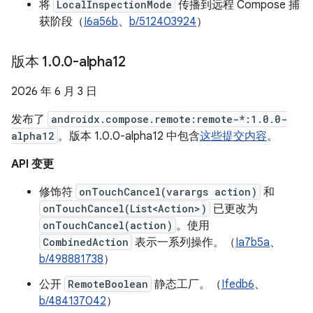
将
LocalInspectionMode
传播到远程 Compose 捕
获阶段（
I6a56b
、
b/512403924
）
版本 1
.
0
.
0-alpha12
2026 年 6 月 3 日
发布了
androidx.compose.remote:remote-*:1.0.0-
alpha12
。版本 1.0.0-alpha12 中包含
这些提交内容
。
API 变更
修饰符
onTouchCancel(varargs action)
和
onTouchCancel(List<Action>)
已更改为
onTouchCancel(action)
。使用
CombinedAction
表示一系列操作。（
Ia7b5a
、
b/498881738
）
公开
RemoteBoolean
静态工厂。（
Ifedb6
、
b/484137042
）