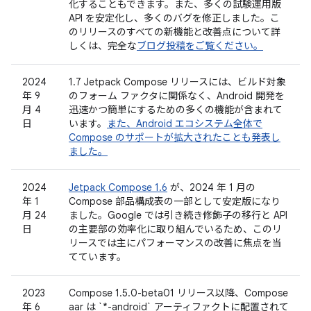
化することもできます。また、多くの試験運用版
API を安定化し、多くのバグを修正しました。こ
のリリースのすべての新機能と改善点について詳
しくは、完全な
ブログ投稿をご覧ください。
2024
1.7 Jetpack Compose リリースには、ビルド対象
年 9
のフォーム ファクタに関係なく、Android 開発を
月 4
迅速かつ簡単にするための多くの機能が含まれて
日
います。
また、Android エコシステム全体で
Compose のサポートが拡大されたことも発表し
ました。
2024
Jetpack Compose 1.6
が、2024 年 1 月の
年 1
Compose 部品構成表の一部として安定版になり
月 24
ました。Google では引き続き修飾子の移行と API
日
の主要部の効率化に取り組んでいるため、このリ
リースでは主にパフォーマンスの改善に焦点を当
てています。
2023
Compose 1.5.0-beta01 リリース以降、Compose
年 6
aar は `*-android` アーティファクトに配置されて