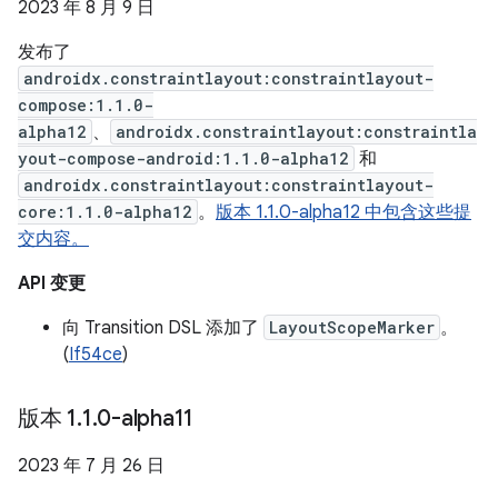
2023 年 8 月 9 日
发布了
androidx.constraintlayout:constraintlayout-
compose:1.1.0-
alpha12
、
androidx.constraintlayout:constraintla
yout-compose-android:1.1.0-alpha12
和
androidx.constraintlayout:constraintlayout-
core:1.1.0-alpha12
。
版本 1.1.0-alpha12 中包含这些提
交内容。
API 变更
向 Transition DSL 添加了
LayoutScopeMarker
。
(
If54ce
)
版本 1
.
1
.
0-alpha11
2023 年 7 月 26 日