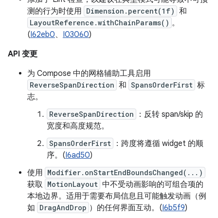
测的行为时使用
Dimension.percent(1f)
和
LayoutReference.withChainParams()
。
(
I62eb0
、
I03060
)
API 变更
为 Compose 中的网格辅助工具启用
ReverseSpanDirection
和
SpansOrderFirst
标
志。
ReverseSpanDirection
：反转 span/skip 的
宽度和高度规范。
SpansOrderFirst
：跨度将遵循 widget 的顺
序。(
I6ad50
)
使用
Modifier.onStartEndBoundsChanged(...)
获取
MotionLayout
中不受动画影响的可组合项的
本地边界。适用于需要布局信息且可能触发动画（例
如
DragAndDrop
）的任何界面互动。(
I6b5f9
)