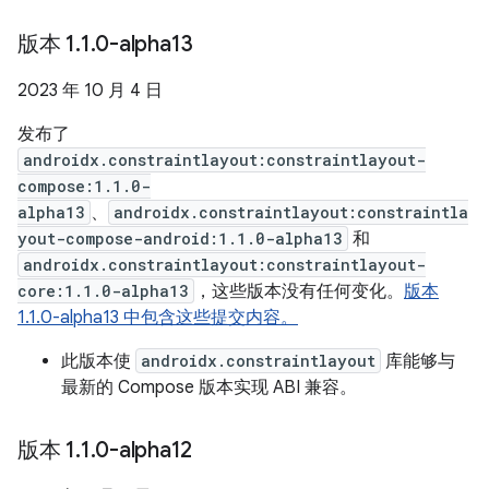
版本 1
.
1
.
0-alpha13
2023 年 10 月 4 日
发布了
androidx.constraintlayout:constraintlayout-
compose:1.1.0-
alpha13
、
androidx.constraintlayout:constraintla
yout-compose-android:1.1.0-alpha13
和
androidx.constraintlayout:constraintlayout-
core:1.1.0-alpha13
，这些版本没有任何变化。
版本
1.1.0-alpha13 中包含这些提交内容。
此版本使
androidx.constraintlayout
库能够与
最新的 Compose 版本实现 ABI 兼容。
版本 1
.
1
.
0-alpha12