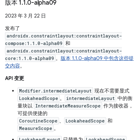
版本 1
.
1
.
0-alpha09
2023 年 3 月 22 日
发布了
androidx.constraintlayout:constraintlayout-
compose:1.1.0-alpha09
和
androidx.constraintlayout:constraintlayout-
core:1.1.0-alpha09
。
版本 1.1.0-alpha09 中包含这些提
交内容
。
API 变更
Modifier.intermediateLayout
现在不需要显式
LookaheadScope
。
intermediateLayout
中的衡
量块以
IntermediateMeasureScope
作为接收器，
可提供便捷的
CoroutineScope
、
LookaheadScope
和
MeasureScope
。
LookaheadLayout
已替换为
LookaheadScope
，