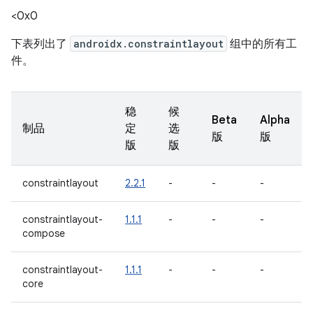
<0x0
下表列出了
androidx.constraintlayout
组中的所有工
件。
稳
候
Beta
Alpha
制品
定
选
版
版
版
版
constraintlayout
2.2.1
-
-
-
constraintlayout-
1.1.1
-
-
-
compose
constraintlayout-
1.1.1
-
-
-
core