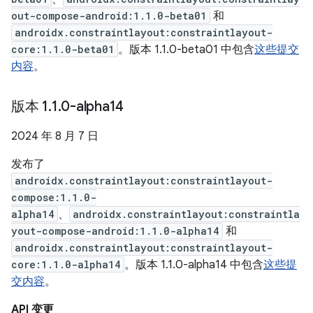
out-compose-android:1.1.0-beta01
和
androidx.constraintlayout:constraintlayout-
core:1.1.0-beta01
。版本 1.1.0-beta01 中包含
这些提交
内容
。
版本 1
.
1
.
0-alpha14
2024 年 8 月 7 日
发布了
androidx.constraintlayout:constraintlayout-
compose:1.1.0-
alpha14
、
androidx.constraintlayout:constraintla
yout-compose-android:1.1.0-alpha14
和
androidx.constraintlayout:constraintlayout-
core:1.1.0-alpha14
。版本 1.1.0-alpha14 中包含
这些提
交内容
。
API 变更