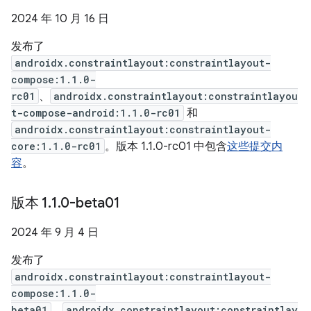
2024 年 10 月 16 日
发布了
androidx.constraintlayout:constraintlayout-
compose:1.1.0-
rc01
、
androidx.constraintlayout:constraintlayou
t-compose-android:1.1.0-rc01
和
androidx.constraintlayout:constraintlayout-
core:1.1.0-rc01
。版本 1.1.0-rc01 中包含
这些提交内
容
。
版本 1
.
1
.
0-beta01
2024 年 9 月 4 日
发布了
androidx.constraintlayout:constraintlayout-
compose:1.1.0-
beta01
、
androidx.constraintlayout:constraintlay