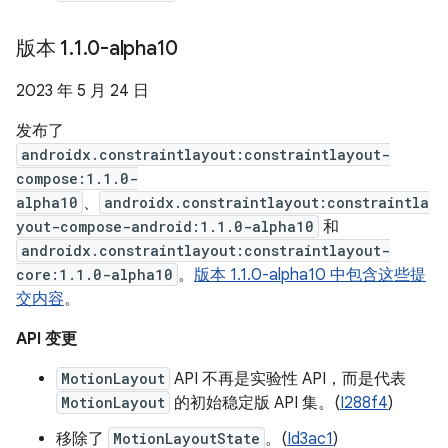
版本 1
.
1
.
0-alpha10
2023 年 5 月 24 日
发布了
androidx.constraintlayout:constraintlayout-
compose:1.1.0-
alpha10
、
androidx.constraintlayout:constraintla
yout-compose-android:1.1.0-alpha10
和
androidx.constraintlayout:constraintlayout-
core:1.1.0-alpha10
。
版本 1.1.0-alpha10 中包含这些提
交内容
。
API 变更
MotionLayout
API 不再是实验性 API，而是代表
MotionLayout
的初始稳定版 API 集。(
I288f4
)
移除了
MotionLayoutState
。(
Id3ac1
)