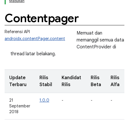
Masukan
Contentpager
Referensi API
Memuat dan
androidx.contentPager.content
memanggil semua data
ContentProvider di
thread latar belakang.
Update
Rilis
Kandidat
Rilis
Rilis
Terbaru
Stabil
Rilis
Beta
Alfa
21
1.0.0
-
-
-
September
2018