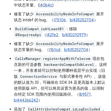
中状态常量。(
I40b4c
)
修复了缺少
AccessibilityNodeInfoCompat
展开
状态 intdef 的 bug。（
I75106
、
b/435252704
）
BuildCompat.isAtLeastB1
：移除
@RequiresApi
（
I42fe2
、
b/430210979
）
修复了缺少
AccessibilityNodeInfoCompat
展开
状态常量的 bug。（
I1b1cd
、
b/435252704
）
CallsManager.registerAppWithTelecom
现在包
含新的可选参数
backwardsCompatSdkLevel
。这样
一来，开发者就可以控制使用哪种底层平台实现（旧
版
ConnectionService
与新式事务性 API）。该值
的默认值为 33，可确保在 SDK 34 及更高版本上默认
使用新版 API，但可以将其设置为更高的值，以强制
在特定 SDK 范围内使用旧版路径。（
Ib9571
、
b/444266242
）
添加了
CallAttributesCompat.isLogExcluded
，