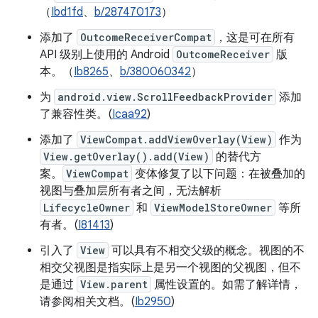
（
Ibd1fd
、
b/287470173
）
添加了
OutcomeReceiverCompat
，这是可在所有
API 级别上使用的 Android
OutcomeReceiver
版
本。（
Ib8265
、
b/380060342
）
为
android.view.ScrollFeedbackProvider
添加
了兼容性类。(
Icaa92
)
添加了
ViewCompat.addViewOverlay(View)
作为
View.getOverlay().add(View)
的替代方
案。
ViewCompat
变体修复了以下问题：在被叠加的
视图与叠加层所有者之间，无法解析
LifecycleOwner
和
ViewModelStoreOwner
等所
有者。(
I81413
)
引入了
View
可以具有不相交父级的概念。视图的不
相交父视图是指实际上是另一个视图的父视图，但不
是通过
View.parent
属性设置的。如需了解详情，
请参阅相关文档。(
Ib2950
)