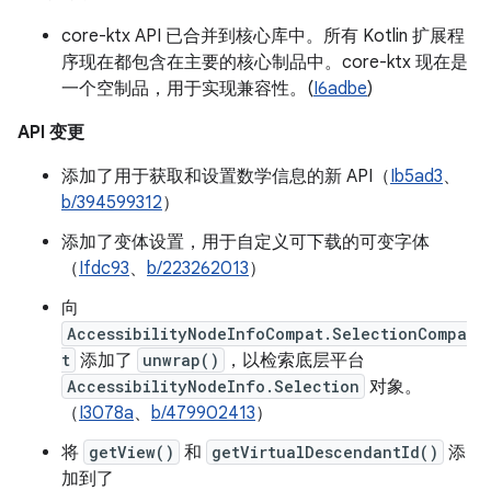
core-ktx API 已合并到核心库中。所有 Kotlin 扩展程
序现在都包含在主要的核心制品中。core-ktx 现在是
一个空制品，用于实现兼容性。(
I6adbe
)
API 变更
添加了用于获取和设置数学信息的新 API（
Ib5ad3
、
b/394599312
）
添加了变体设置，用于自定义可下载的可变字体
（
Ifdc93
、
b/223262013
）
向
AccessibilityNodeInfoCompat.SelectionCompa
t
添加了
unwrap()
，以检索底层平台
AccessibilityNodeInfo.Selection
对象。
（
I3078a
、
b/479902413
）
将
getView()
和
getVirtualDescendantId()
添
加到了