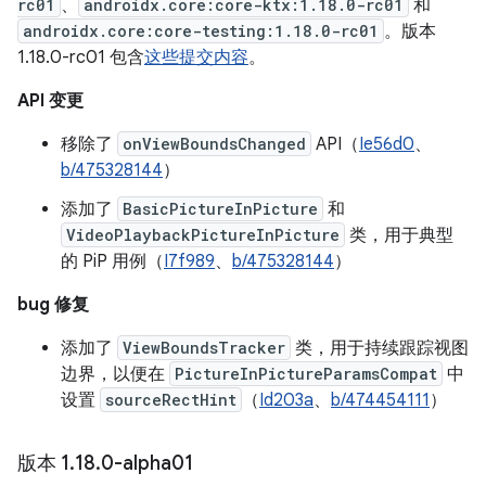
rc01
、
androidx.core:core-ktx:1.18.0-rc01
和
androidx.core:core-testing:1.18.0-rc01
。版本
1.18.0-rc01 包含
这些提交内容
。
API 变更
移除了
onViewBoundsChanged
API（
Ie56d0
、
b/475328144
）
添加了
BasicPictureInPicture
和
VideoPlaybackPictureInPicture
类，用于典型
的 PiP 用例（
I7f989
、
b/475328144
）
bug 修复
添加了
ViewBoundsTracker
类，用于持续跟踪视图
边界，以便在
PictureInPictureParamsCompat
中
设置
sourceRectHint
（
Id203a
、
b/474454111
）
版本 1
.
18
.
0-alpha01