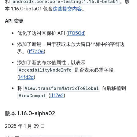
和
androidx.core:core-testing:1.16.0-beta01
。版
本 1.16.0-beta01 包含
这些提交内容
。
API 变更
优化了边衬区保护 API (
I7050d
)
添加了新键，用于获取未放大窗口坐标中的字符边
界。(
If7a06
)
添加了新的布尔值属性，以表示
AccesibilityNodeInfo
是否表示必需字段。
(
I4fd2d
)
将
View.transformMatrixToGlobal
向后移植到
ViewCompat
(
If17e2
)
版本 1
.
16
.
0-alpha02
2025 年 1 月 29 日