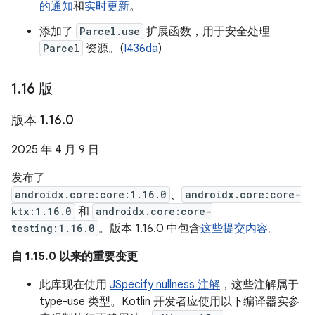
的通知
和
实时更新
。
添加了
Parcel.use
扩展函数，用于安全处理
Parcel
资源。(
I436da
)
1
.
16 版
版本 1
.
16
.
0
2025 年 4 月 9 日
发布了
androidx.core:core:1.16.0
、
androidx.core:core-
ktx:1.16.0
和
androidx.core:core-
testing:1.16.0
。版本 1.16.0 中包含
这些提交内容
。
自 1.15.0 以来的重要变更
此库现在使用
JSpecify nullness 注解
，这些注解属于
type-use 类型。Kotlin 开发者应使用以下编译器实参