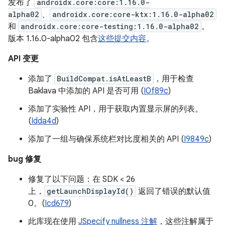
发布了
androidx.core:core:1.16.0-
alpha02
、
androidx.core:core-ktx:1.16.0-alpha02
和
androidx.core:core-testing:1.16.0-alpha02
。
版本 1.16.0-alpha02 包含
这些提交内容
。
API 变更
添加了
BuildCompat.isAtLeastB
，用于检查
Baklava 中添加的 API 是否可用 (
I0f89c
)
添加了实验性 API，用于获取内置显示屏的列表。
(
Idda4d
)
添加了一组与确保系统栏对比度相关的 API (
I9849c
)
bug 修复
修复了以下问题：在 SDK < 26
上，
getLaunchDisplayId()
返回了错误的默认值
0。(
Icd679
)
此库现在使用
JSpecify nullness 注解
，这些注解属于