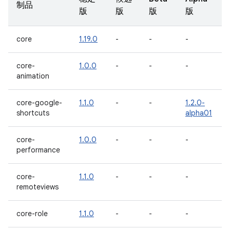
制品
版
版
版
版
core
1.19.0
-
-
-
core-
1.0.0
-
-
-
animation
core-google-
1.1.0
-
-
1.2.0-
shortcuts
alpha01
core-
1.0.0
-
-
-
performance
core-
1.1.0
-
-
-
remoteviews
core-role
1.1.0
-
-
-