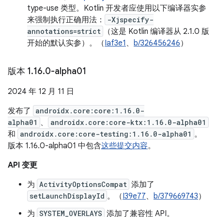
type-use 类型。Kotlin 开发者应使用以下编译器实参
来强制执行正确用法：
-Xjspecify-
annotations=strict
（这是 Kotlin 编译器从 2.1.0 版
开始的默认实参）。（
Iaf3e1
、
b/326456246
）
版本 1
.
16
.
0-alpha01
2024 年 12 月 11 日
发布了
androidx.core:core:1.16.0-
alpha01
、
androidx.core:core-ktx:1.16.0-alpha01
和
androidx.core:core-testing:1.16.0-alpha01
。
版本 1.16.0-alpha01 中包含
这些提交内容
。
API 变更
为
ActivityOptionsCompat
添加了
setLaunchDisplayId
。（
I39e77
、
b/379669743
）
为
SYSTEM_OVERLAYS
添加了兼容性 API。