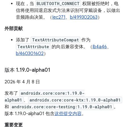
现在，当
BLUETOOTH_CONNECT
权限被拒绝时，电
信将使用回退启发式方法来识别可穿戴设备，以做出
音频路由决策。（
Iec271
、
b/499302063
）
外部贡献
添加了
TextAttributeCompat
作为
TextAttribute
的向后兼容变体。（
Ib4a46
、
b/460301602
）
版本 1
.
19
.
0-alpha01
2026 年 4 月 8 日
发布了
androidx.core:core:1.19.0-
alpha01
、
androidx.core:core-ktx:1.19.0-alpha01
和
androidx.core:core-testing:1.19.0-alpha01
。
版本 1.19.0-alpha01 包含
这些提交内容
。
重要变更