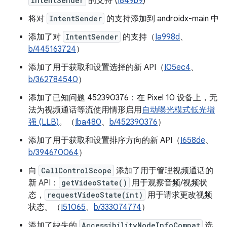
IntentSender
的支持 (
I849b9
)
将对
IntentSender
的支持添加到 androidx-main 中
添加了对
IntentSender
的支持（
Ia998d
、
b/445163724
）
添加了用于获取和设置选择的新 API（
I05ec4
、
b/362784540
）
添加了已知问题 452390376：在 Pixel 10 设备上，无
法为视频通话等流使用情形启用
自动曝光模式低光增
强 (LLB)
。（
Iba480
、
b/452390376
）
添加了用于获取和设置排序方向的新 API（
I658de
、
b/394670064
）
向
CallControlScope
添加了用于管理视频通话的
新 API：
getVideoState()
用于观察音频/视频状
态，
requestVideoState(int)
用于请求更改视频
状态。（
I51065
、
b/333074774
）
添加了缺失的
AccessibilityNodeInfoCompat
选