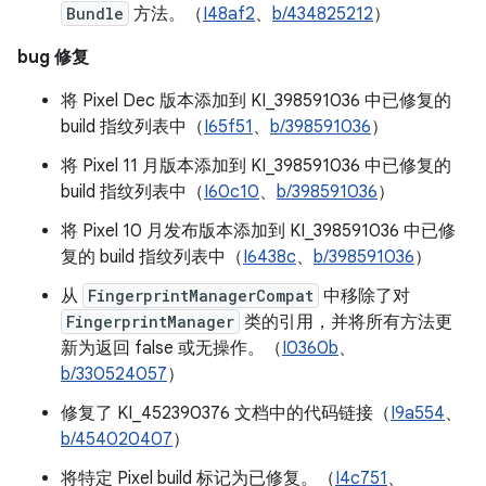
Bundle
方法。（
I48af2
、
b/434825212
）
bug 修复
将 Pixel Dec 版本添加到 KI_398591036 中已修复的
build 指纹列表中（
I65f51
、
b/398591036
）
将 Pixel 11 月版本添加到 KI_398591036 中已修复的
build 指纹列表中（
I60c10
、
b/398591036
）
将 Pixel 10 月发布版本添加到 KI_398591036 中已修
复的 build 指纹列表中（
I6438c
、
b/398591036
）
从
FingerprintManagerCompat
中移除了对
FingerprintManager
类的引用，并将所有方法更
新为返回 false 或无操作。（
I0360b
、
b/330524057
）
修复了 KI_452390376 文档中的代码链接（
I9a554
、
b/454020407
）
将特定 Pixel build 标记为已修复。（
I4c751
、