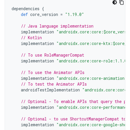
dependencies
{
def
core_version
=
"1.19.0"
// Java language implementation
implementation
"androidx.core:core:$core_versi
// Kotlin
implementation
"androidx.core:core-ktx:$core_v
// To use RoleManagerCompat
implementation
"androidx.core:core-role:1.1.0"
// To use the Animator APIs
implementation
"androidx.core:core-animation:1
// To test the Animator APIs
androidTestImplementation
"androidx.core:core-
// Optional - To enable APIs that query the pe
implementation
"androidx.core:core-performance
// Optional - to use ShortcutManagerCompat to 
implementation
"androidx.core:core-google-shor