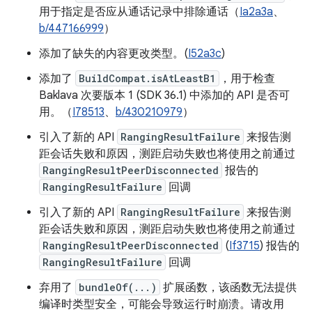
用于指定是否应从通话记录中排除通话（
Ia2a3a
、
b/447166999
）
添加了缺失的内容更改类型。(
I52a3c
)
添加了
BuildCompat.isAtLeastB1
，用于检查
Baklava 次要版本 1 (SDK 36.1) 中添加的 API 是否可
用。（
I78513
、
b/430210979
）
引入了新的 API
RangingResultFailure
来报告测
距会话失败和原因，测距启动失败也将使用之前通过
RangingResultPeerDisconnected
报告的
RangingResultFailure
回调
引入了新的 API
RangingResultFailure
来报告测
距会话失败和原因，测距启动失败也将使用之前通过
RangingResultPeerDisconnected
(
If3715
) 报告的
RangingResultFailure
回调
弃用了
bundleOf(...)
扩展函数，该函数无法提供
编译时类型安全，可能会导致运行时崩溃。请改用