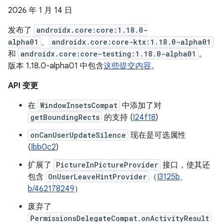
2026 年 1 月 14 日
发布了
androidx.core:core:1.18.0-
alpha01
、
androidx.core:core-ktx:1.18.0-alpha01
和
androidx.core:core-testing:1.18.0-alpha01
。
版本 1.18.0-alpha01 中包含
这些提交内容
。
API 变更
在
WindowInsetsCompat
中添加了对
getBoundingRects
的支持 (
I24f18
)
onCanUserUpdateSilence
现在是可选属性
(
Ibb0c2
)
扩展了
PictureInPictureProvider
接口，使其还
包含
OnUserLeaveHintProvider
（
I3125b
、
b/462178249
）
废弃了
PermissionsDelegateCompat.onActivityResult