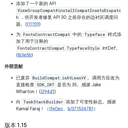
添加了一个新的 API
ViewGroupCompat#installCompatInsetsDispatc
h
，供开发者修复 API 30 之前存在的边衬区调度问
题。(
I11159
)
为
FontsContractCompat
中的
Typeface
样式添
加了用于注释的
FontsContractCompat.TypefaceStyle
IntDef。
(
Ib3e5b
)
外部贡献
已废弃
BuildCompat.isAtLeastV
。调用方应改为
直接检查
SDK_INT
是否为 35。感谢 Jake
Wharton！(
I294d1
)
向
TaskStackBuilder
添加了可变性标志。感谢
Kamal Faraj！（
Ife0ec
、
b/371534781
）
版本 1
.
15