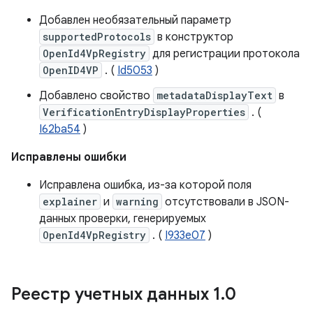
Добавлен необязательный параметр
supportedProtocols
в конструктор
OpenId4VpRegistry
для регистрации протокола
OpenID4VP
. (
Id5053
)
Добавлено свойство
metadataDisplayText
в
VerificationEntryDisplayProperties
. (
I62ba54
)
Исправлены ошибки
Исправлена ​​ошибка, из-за которой поля
explainer
и
warning
отсутствовали в JSON-
данных проверки, генерируемых
OpenId4VpRegistry
. (
I933e07
)
Реестр учетных данных 1
.
0