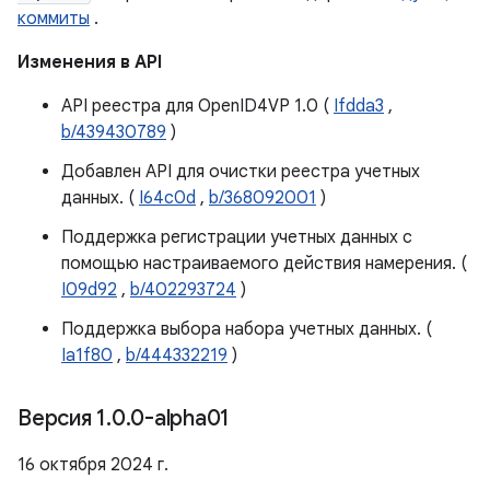
коммиты
.
Изменения в API
API реестра для OpenID4VP 1.0 (
Ifdda3
,
b/439430789
)
Добавлен API для очистки реестра учетных
данных. (
I64c0d
,
b/368092001
)
Поддержка регистрации учетных данных с
помощью настраиваемого действия намерения. (
I09d92
,
b/402293724
)
Поддержка выбора набора учетных данных. (
Ia1f80
,
b/444332219
)
Версия 1
.
0
.
0-alpha01
16 октября 2024 г.