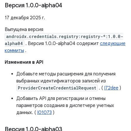
Версия 1
.
0
.
0-alpha04
17 декабря 2025 г.
Выпущена версия
androidx.credentials.registry:registry-*:1.0.0-
alpha04
. Версия 1.0.0-alpha04 содержит
следующие
коммиты
.
Изменения в API
Добавьте методы расширения для получения
выбранных идентификаторов записей из
ProviderCreateCredentialRequest
. (
I72dee
)
Добавить API для регистрации и отмены
параметров создания в диспетчере учетных
данных. (
I01073
)
Версия 1
.
0
.
0-alpha03