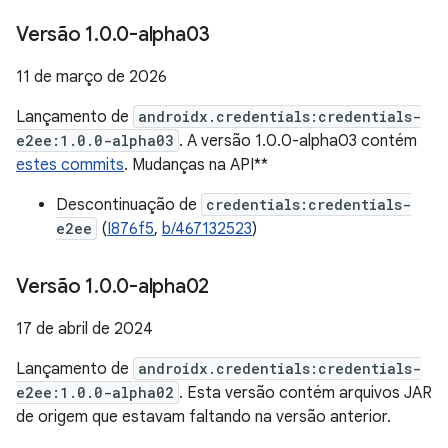
Versão 1
.
0
.
0-alpha03
11 de março de 2026
Lançamento de
androidx.credentials:credentials-
e2ee:1.0.0-alpha03
. A versão 1.0.0-alpha03 contém
estes commits
. Mudanças na API**
Descontinuação de
credentials:credentials-
e2ee
(
I876f5
,
b/467132523
)
Versão 1
.
0
.
0-alpha02
17 de abril de 2024
Lançamento de
androidx.credentials:credentials-
e2ee:1.0.0-alpha02
. Esta versão contém arquivos JAR
de origem que estavam faltando na versão anterior.