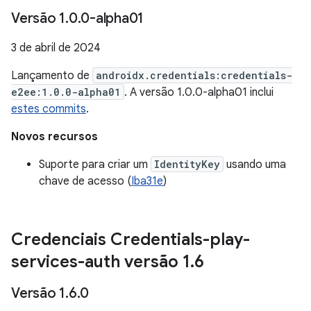
Versão 1
.
0
.
0-alpha01
3 de abril de 2024
Lançamento de
androidx.credentials:credentials-
e2ee:1.0.0-alpha01
. A versão 1.0.0-alpha01 inclui
estes commits
.
Novos recursos
Suporte para criar um
IdentityKey
usando uma
chave de acesso (
Iba31e
)
Credenciais Credentials-play-
services-auth versão 1
.
6
Versão 1
.
6
.
0