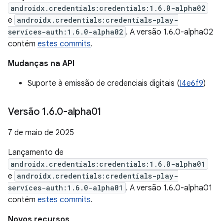
androidx.credentials:credentials:1.6.0-alpha02
e
androidx.credentials:credentials-play-
services-auth:1.6.0-alpha02
. A versão 1.6.0-alpha02
contém
estes commits
.
Mudanças na API
Suporte à emissão de credenciais digitais (
I4e6f9
)
Versão 1
.
6
.
0-alpha01
7 de maio de 2025
Lançamento de
androidx.credentials:credentials:1.6.0-alpha01
e
androidx.credentials:credentials-play-
services-auth:1.6.0-alpha01
. A versão 1.6.0-alpha01
contém
estes commits
.
Novos recursos