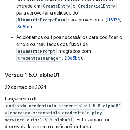
entrada em
CreateEntry
e
CredentialEntry
para aproveitar a utilidade do
BiometricPromptData
para provedores. (
I16936
,
I8e5bc
).
Adicionamos os tipos necessários para codificar o
erro e os resultados dos fluxos de
BiometricPrompt
integrados com
CredentialManager
. (
I8e5bc
).
Versão 1
.
5
.
0-alpha01
29 de maio de 2024
Lançamento de
androidx.credentials:credentials:1.5.0-alpha01
e
androidx.credentials:credentials-play-
services-auth:1.5.0-alpha01
. Esta versão foi
desenvolvida em uma ramificação interna.