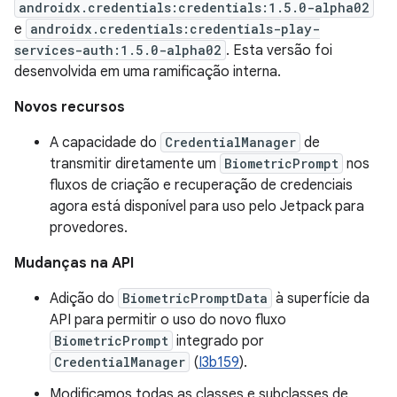
androidx.credentials:credentials:1.5.0-alpha02
e
androidx.credentials:credentials-play-
services-auth:1.5.0-alpha02
. Esta versão foi
desenvolvida em uma ramificação interna.
Novos recursos
A capacidade do
CredentialManager
de
transmitir diretamente um
BiometricPrompt
nos
fluxos de criação e recuperação de credenciais
agora está disponível para uso pelo Jetpack para
provedores.
Mudanças na API
Adição do
BiometricPromptData
à superfície da
API para permitir o uso do novo fluxo
BiometricPrompt
integrado por
CredentialManager
(
I3b159
).
Modificamos todas as classes e subclasses de