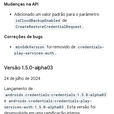
Mudanças na API
Adicionado um valor padrão para o parâmetro
isCloudBackupEnabled
de
CreateRestoreCredentialRequest
.
Correções de bugs
minSdkVersion
foi removido de
credentials-
play-services-auth
.
Versão 1
.
5
.
0-alpha03
24 de julho de 2024
Lançamento de
androidx.credentials:credentials:1.5.0-alpha03
e
androidx.credentials:credentials-play-
services-auth:1.5.0-alpha03
. Esta versão foi
desenvolvida em uma ramificação interna.