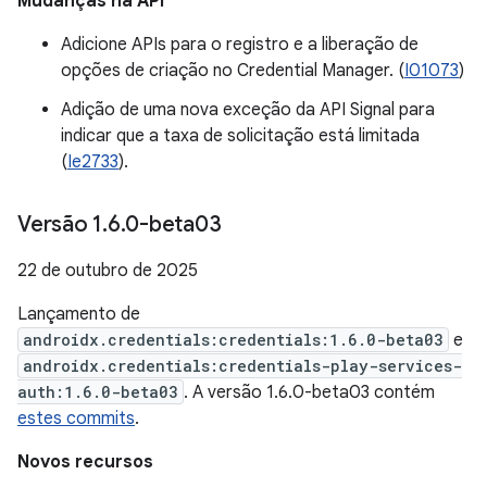
Mudanças na API
Adicione APIs para o registro e a liberação de
opções de criação no Credential Manager. (
I01073
)
Adição de uma nova exceção da API Signal para
indicar que a taxa de solicitação está limitada
(
Ie2733
).
Versão 1
.
6
.
0-beta03
22 de outubro de 2025
Lançamento de
androidx.credentials:credentials:1.6.0-beta03
e
androidx.credentials:credentials-play-services-
auth:1.6.0-beta03
. A versão 1.6.0-beta03 contém
estes commits
.
Novos recursos