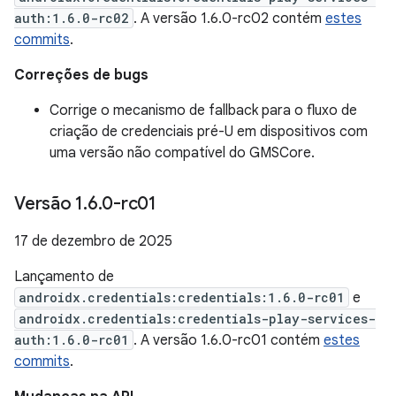
auth:1.6.0-rc02
. A versão 1.6.0-rc02 contém
estes
commits
.
Correções de bugs
Corrige o mecanismo de fallback para o fluxo de
criação de credenciais pré-U em dispositivos com
uma versão não compatível do GMSCore.
Versão 1
.
6
.
0-rc01
17 de dezembro de 2025
Lançamento de
androidx.credentials:credentials:1.6.0-rc01
e
androidx.credentials:credentials-play-services-
auth:1.6.0-rc01
. A versão 1.6.0-rc01 contém
estes
commits
.