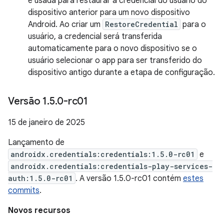
é usada para restaurar a credencial do usuário do
dispositivo anterior para um novo dispositivo
Android. Ao criar um
RestoreCredential
para o
usuário, a credencial será transferida
automaticamente para o novo dispositivo se o
usuário selecionar o app para ser transferido do
dispositivo antigo durante a etapa de configuração.
Versão 1
.
5
.
0-rc01
15 de janeiro de 2025
Lançamento de
androidx.credentials:credentials:1.5.0-rc01
e
androidx.credentials:credentials-play-services-
auth:1.5.0-rc01
. A versão 1.5.0-rc01 contém
estes
commits
.
Novos recursos