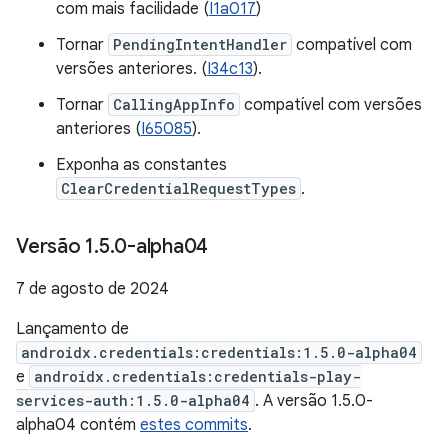
com mais facilidade (
I1a017
)
Tornar
PendingIntentHandler
compatível com
versões anteriores. (
I34c13
).
Tornar
CallingAppInfo
compatível com versões
anteriores (
I65085
).
Exponha as constantes
ClearCredentialRequestTypes
.
Versão 1
.
5
.
0-alpha04
7 de agosto de 2024
Lançamento de
androidx.credentials:credentials:1.5.0-alpha04
e
androidx.credentials:credentials-play-
services-auth:1.5.0-alpha04
. A versão 1.5.0-
alpha04 contém
estes commits
.