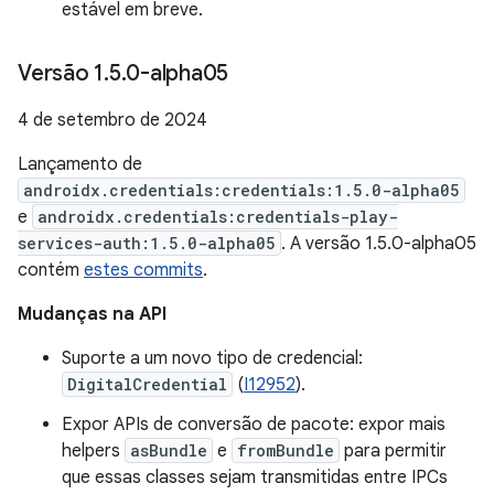
estável em breve.
Versão 1
.
5
.
0-alpha05
4 de setembro de 2024
Lançamento de
androidx.credentials:credentials:1.5.0-alpha05
e
androidx.credentials:credentials-play-
services-auth:1.5.0-alpha05
. A versão 1.5.0-alpha05
contém
estes commits
.
Mudanças na API
Suporte a um novo tipo de credencial:
DigitalCredential
(
I12952
).
Expor APIs de conversão de pacote: expor mais
helpers
asBundle
e
fromBundle
para permitir
que essas classes sejam transmitidas entre IPCs