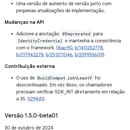
Uma versão de aumento de versão junto com
pequenas atualizações de implementação.
Mudanças na API
Adicione a anotação
@Deprecated
para
IdentityCredential
e mantenha a consistência
com o framework. (
I6ac90
,
b/140252778
,
b/217942278
,
b/251211046
,
b/239955609
).
Contribuição externa
O uso de
BuildCompat.isAtLeastV
foi
descontinuado. Em vez disso, os chamadores
precisam verificar SDK_INT diretamente em relação
a 35. (
I294d1
).
Versão 1
.
5
.
0-beta01
30 de outubro de 2024