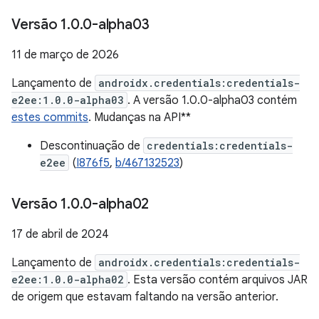
Versão 1
.
0
.
0-alpha03
11 de março de 2026
Lançamento de
androidx.credentials:credentials-
e2ee:1.0.0-alpha03
. A versão 1.0.0-alpha03 contém
estes commits
. Mudanças na API**
Descontinuação de
credentials:credentials-
e2ee
(
I876f5
,
b/467132523
)
Versão 1
.
0
.
0-alpha02
17 de abril de 2024
Lançamento de
androidx.credentials:credentials-
e2ee:1.0.0-alpha02
. Esta versão contém arquivos JAR
de origem que estavam faltando na versão anterior.