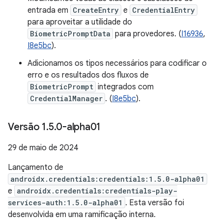
entrada em
CreateEntry
e
CredentialEntry
para aproveitar a utilidade do
BiometricPromptData
para provedores. (
I16936
,
I8e5bc
).
Adicionamos os tipos necessários para codificar o
erro e os resultados dos fluxos de
BiometricPrompt
integrados com
CredentialManager
. (
I8e5bc
).
Versão 1
.
5
.
0-alpha01
29 de maio de 2024
Lançamento de
androidx.credentials:credentials:1.5.0-alpha01
e
androidx.credentials:credentials-play-
services-auth:1.5.0-alpha01
. Esta versão foi
desenvolvida em uma ramificação interna.