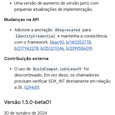
Uma versão de aumento de versão junto com
pequenas atualizações de implementação.
Mudanças na API
Adicione a anotação
@Deprecated
para
IdentityCredential
e mantenha a consistência
com o framework. (
I6ac90
,
b/140252778
,
b/217942278
,
b/251211046
,
b/239955609
).
Contribuição externa
O uso de
BuildCompat.isAtLeastV
foi
descontinuado. Em vez disso, os chamadores
precisam verificar SDK_INT diretamente em relação
a 35. (
I294d1
).
Versão 1
.
5
.
0-beta01
30 de outubro de 2024