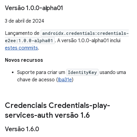
Versão 1
.
0
.
0-alpha01
3 de abril de 2024
Lançamento de
androidx.credentials:credentials-
e2ee:1.0.0-alpha01
. A versão 1.0.0-alpha01 inclui
estes commits
.
Novos recursos
Suporte para criar um
IdentityKey
usando uma
chave de acesso (
Iba31e
)
Credenciais Credentials-play-
services-auth versão 1
.
6
Versão 1
.
6
.
0