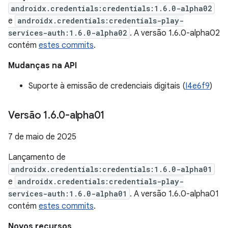
androidx.credentials:credentials:1.6.0-alpha02
e
androidx.credentials:credentials-play-
services-auth:1.6.0-alpha02
. A versão 1.6.0-alpha02
contém
estes commits
.
Mudanças na API
Suporte à emissão de credenciais digitais (
I4e6f9
)
Versão 1
.
6
.
0-alpha01
7 de maio de 2025
Lançamento de
androidx.credentials:credentials:1.6.0-alpha01
e
androidx.credentials:credentials-play-
services-auth:1.6.0-alpha01
. A versão 1.6.0-alpha01
contém
estes commits
.
Novos recursos