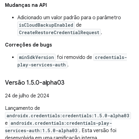
Mudanças na API
Adicionado um valor padrão para o parâmetro
isCloudBackupEnabled
de
CreateRestoreCredentialRequest
.
Correções de bugs
minSdkVersion
foi removido de
credentials-
play-services-auth
.
Versão 1
.
5
.
0-alpha03
24 de julho de 2024
Lançamento de
androidx.credentials:credentials:1.5.0-alpha03
e
androidx.credentials:credentials-play-
services-auth:1.5.0-alpha03
. Esta versão foi
desenvolvida em uma ramificação interna.