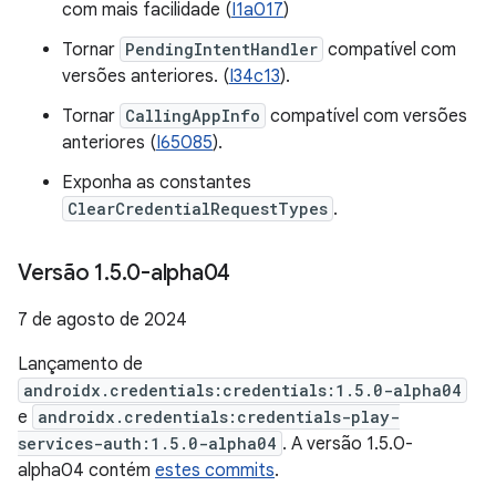
com mais facilidade (
I1a017
)
Tornar
PendingIntentHandler
compatível com
versões anteriores. (
I34c13
).
Tornar
CallingAppInfo
compatível com versões
anteriores (
I65085
).
Exponha as constantes
ClearCredentialRequestTypes
.
Versão 1
.
5
.
0-alpha04
7 de agosto de 2024
Lançamento de
androidx.credentials:credentials:1.5.0-alpha04
e
androidx.credentials:credentials-play-
services-auth:1.5.0-alpha04
. A versão 1.5.0-
alpha04 contém
estes commits
.