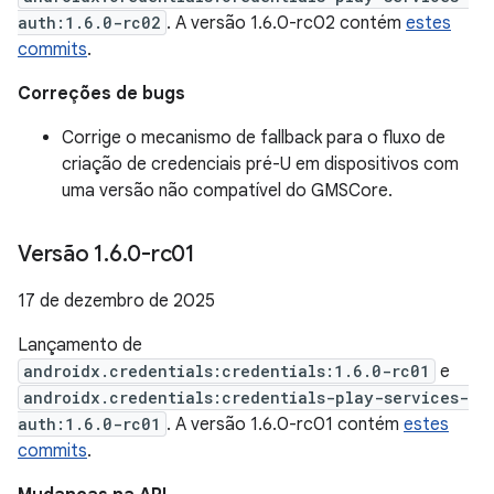
auth:1.6.0-rc02
. A versão 1.6.0-rc02 contém
estes
commits
.
Correções de bugs
Corrige o mecanismo de fallback para o fluxo de
criação de credenciais pré-U em dispositivos com
uma versão não compatível do GMSCore.
Versão 1
.
6
.
0-rc01
17 de dezembro de 2025
Lançamento de
androidx.credentials:credentials:1.6.0-rc01
e
androidx.credentials:credentials-play-services-
auth:1.6.0-rc01
. A versão 1.6.0-rc01 contém
estes
commits
.