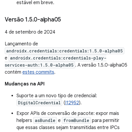
estável em breve.
Versão 1
.
5
.
0-alpha05
4 de setembro de 2024
Lançamento de
androidx.credentials:credentials:1.5.0-alpha05
e
androidx.credentials:credentials-play-
services-auth:1.5.0-alpha05
. A versão 1.5.0-alpha05
contém
estes commits
.
Mudanças na API
Suporte a um novo tipo de credencial:
DigitalCredential
(
I12952
).
Expor APIs de conversão de pacote: expor mais
helpers
asBundle
e
fromBundle
para permitir
que essas classes sejam transmitidas entre IPCs