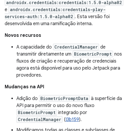
androidx.credentials:credentials:1.5.0-alpha02
e
androidx.credentials:credentials-play-
services-auth:1.5.0-alpha02
. Esta versão foi
desenvolvida em uma ramificação interna.
Novos recursos
A capacidade do
CredentialManager
de
transmitir diretamente um
BiometricPrompt
nos
fluxos de criação e recuperação de credenciais
agora está disponível para uso pelo Jetpack para
provedores.
Mudanças na API
Adição do
BiometricPromptData
à superfície da
API para permitir o uso do novo fluxo
BiometricPrompt
integrado por
CredentialManager
(
I3b159
).
Modificamos todas as classes e subclasses de