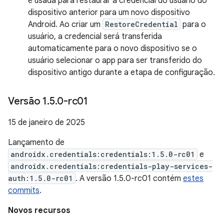
é usada para restaurar a credencial do usuário do
dispositivo anterior para um novo dispositivo
Android. Ao criar um
RestoreCredential
para o
usuário, a credencial será transferida
automaticamente para o novo dispositivo se o
usuário selecionar o app para ser transferido do
dispositivo antigo durante a etapa de configuração.
Versão 1
.
5
.
0-rc01
15 de janeiro de 2025
Lançamento de
androidx.credentials:credentials:1.5.0-rc01
e
androidx.credentials:credentials-play-services-
auth:1.5.0-rc01
. A versão 1.5.0-rc01 contém
estes
commits
.
Novos recursos