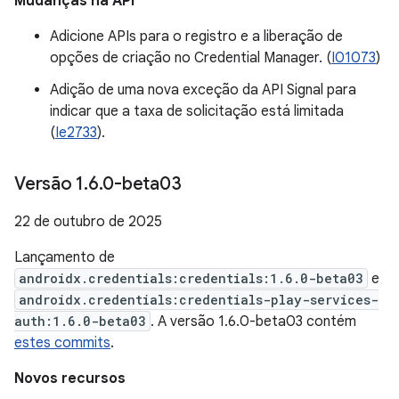
Mudanças na API
Adicione APIs para o registro e a liberação de
opções de criação no Credential Manager. (
I01073
)
Adição de uma nova exceção da API Signal para
indicar que a taxa de solicitação está limitada
(
Ie2733
).
Versão 1
.
6
.
0-beta03
22 de outubro de 2025
Lançamento de
androidx.credentials:credentials:1.6.0-beta03
e
androidx.credentials:credentials-play-services-
auth:1.6.0-beta03
. A versão 1.6.0-beta03 contém
estes commits
.
Novos recursos