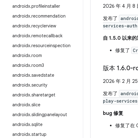
2026 年 4 月 8
androidx
.
profileinstaller
androidx
.
recommendation
发布了
androi
services-auth
androidx
.
recyclerview
androidx
.
remotecallback
自 1.5.0 以
androidx
.
resourceinspection
修复了
C
androidx
.
room
androidx
.
room3
版本 1
.
6
.
0-r
androidx
.
savedstate
2026 年 2 月 2
androidx
.
security
发布了
androi
androidx
.
sharetarget
play-services
androidx
.
slice
bug 修复
androidx
.
slidingpanelayout
androidx
.
sqlite
修复了在 
androidx
.
startup