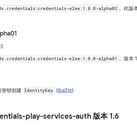
dx.credentials:credentials-e2ee:1.0.0-alpha02
。此版
lpha01
 日
dx.credentials:credentials-e2ee:1.0.0-alpha01
。版本 1.
行密钥创建
IdentityKey
(
Iba31e
)
ntials-play-services-auth 版本 1
.
6