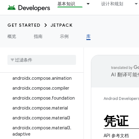
基本知识
设计和规划
androidx.camera.media3
androidx.camera.viewfinder
GET STARTED
JETPACK
androidx.car
概览
指南
示例
库
androidx.car.app
androidx
.
cardview
androidx
.
collection
androidx
.
compose
AI 翻译可
androidx
.
compose
.
animation
androidx
.
compose
.
compiler
androidx
.
compose
.
foundation
Android Developer
androidx
.
compose
.
material
凭证
androidx
.
compose
.
material3
androidx
.
compose
.
material3
.
adaptive
API 参考文档