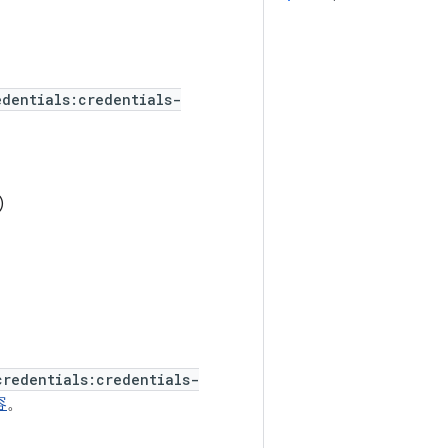
edentials:credentials-
)
credentials:credentials-
容
。