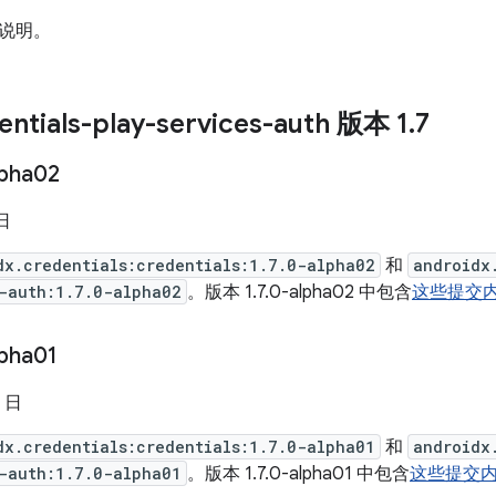
说明。
ntials-play-services-auth 版本 1
.
7
lpha02
 日
dx.credentials:credentials:1.7.0-alpha02
和
androidx
-auth:1.7.0-alpha02
。版本 1.7.0-alpha02 中包含
这些提交
lpha01
2 日
dx.credentials:credentials:1.7.0-alpha01
和
androidx
-auth:1.7.0-alpha01
。版本 1.7.0-alpha01 中包含
这些提交