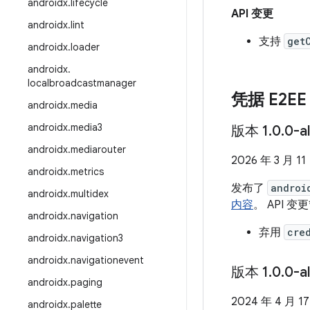
androidx
.
lifecycle
API 变更
androidx
.
lint
支持
get
androidx
.
loader
androidx
.
localbroadcastmanager
凭据 E2EE
androidx
.
media
androidx
.
media3
版本 1
.
0
.
0-a
androidx
.
mediarouter
2026 年 3 月 11
androidx
.
metrics
发布了
androi
androidx
.
multidex
内容
。 API 变更
androidx
.
navigation
弃用
cre
androidx
.
navigation3
androidx
.
navigationevent
版本 1
.
0
.
0-a
androidx
.
paging
2024 年 4 月 1
androidx
.
palette