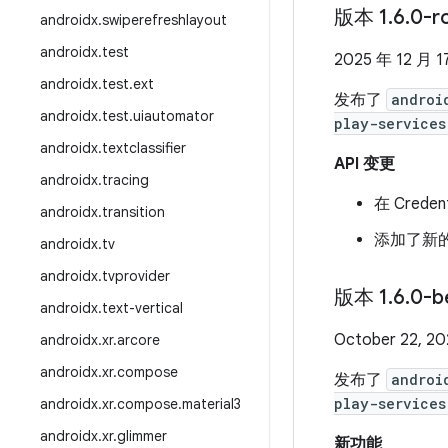
版本 1
.
6
.
0-r
androidx
.
swiperefreshlayout
androidx
.
test
2025 年 12 月 1
androidx
.
test
.
ext
发布了
androi
androidx
.
test
.
uiautomator
play-services
androidx
.
textclassifier
API 变更
androidx
.
tracing
在 Cred
androidx
.
transition
添加了新的
androidx
.
tv
androidx
.
tvprovider
版本 1
.
6
.
0-b
androidx
.
text-vertical
October 22, 20
androidx
.
xr
.
arcore
androidx
.
xr
.
compose
发布了
androi
play-services
androidx
.
xr
.
compose
.
material3
androidx
.
xr
.
glimmer
新功能