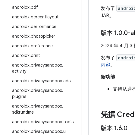
androidx
.
pdf
发布了
androi
JAR。
androidx
.
percentlayout
androidx
.
performance
版本 1
.
0
.
0-a
androidx
.
photopicker
2024 年 4 月 3
androidx
.
preference
androidx
.
print
发布了
androi
内容
。
androidx
.
privacysandbox
.
activity
新功能
androidx
.
privacysandbox
.
ads
支持从通
androidx
.
privacysandbox
.
plugins
androidx
.
privacysandbox
.
sdkruntime
凭据 Crede
androidx
.
privacysandbox
.
tools
版本 1
.
6
.
0
androidx
.
privacysandbox
.
ui