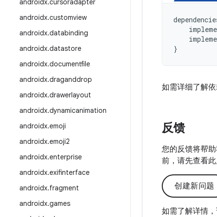
androidx
.
cursoradapter
androidx
.
customview
dependencie
impleme
androidx
.
databinding
impleme
androidx
.
datastore
}
androidx
.
documentfile
androidx
.
draganddrop
如需详细了解依
androidx
.
drawerlayout
androidx
.
dynamicanimation
反馈
androidx
.
emoji
androidx
.
emoji2
您的反馈将帮助
androidx
.
enterprise
前，请先查看此
androidx
.
exifinterface
创建新问题
androidx
.
fragment
androidx
.
games
如需了解详情，