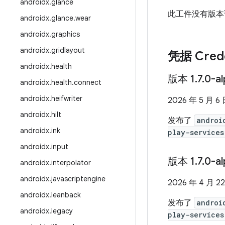
androidx
.
glance
此工件没有版本
androidx
.
glance
.
wear
androidx
.
graphics
androidx
.
gridlayout
凭据 Crede
androidx
.
health
版本 1
.
7
.
0-a
androidx
.
health
.
connect
androidx
.
heifwriter
2026 年 5 月 6
androidx
.
hilt
发布了
androi
androidx
.
ink
play-services
androidx
.
input
版本 1
.
7
.
0-a
androidx
.
interpolator
androidx
.
javascriptengine
2026 年 4 月 2
androidx
.
leanback
发布了
androi
androidx
.
legacy
play-services