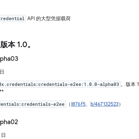
Credential
API 的大型凭据载荷
 版本 1
.
0。
lpha03
 日
dx.credentials:credentials-e2ee:1.0.0-alpha03
。版本 1.
**
dentials:credentials-e2ee
（
I876f5
、
b/467132523
）
lpha02
7 日