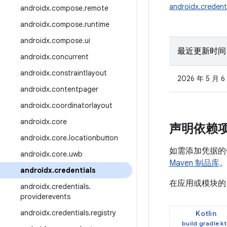
androidx.credent
androidx
.
compose
.
remote
androidx
.
compose
.
runtime
androidx
.
compose
.
ui
最近更新时间
androidx
.
concurrent
androidx
.
constraintlayout
2026 年 5 月 6
androidx
.
contentpager
androidx
.
coordinatorlayout
androidx
.
core
声明依赖
androidx
.
core
.
locationbutton
如需添加凭据的依
androidx
.
core
.
uwb
Maven 制品库
androidx
.
credentials
在应用或模块
androidx
.
credentials
.
providerevents
androidx
.
credentials
.
registry
Kotlin