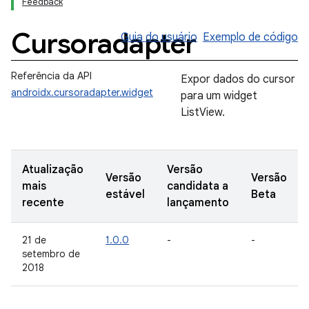
Feedback
Cursoradapter
Guia do usuário
Exemplo de código
Referência da API
Expor dados do cursor
androidx.cursoradapter.widget
para um widget
ListView.
Atualização
Versão
Versão
Versão
mais
candidata a
estável
Beta
recente
lançamento
21 de
1.0.0
-
-
setembro de
2018