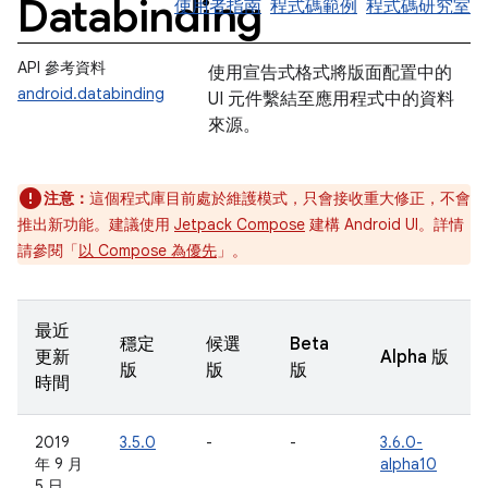
Databinding
使用者指南
程式碼範例
程式碼研究室
API 參考資料
使用宣告式格式將版面配置中的
android.databinding
UI 元件繫結至應用程式中的資料
來源。
注意：
這個程式庫目前處於維護模式，只會接收重大修正，不會
推出新功能。建議使用
Jetpack Compose
建構 Android UI。詳情
請參閱「
以 Compose 為優先
」。
最近
穩定
候選
Beta
更新
Alpha 版
版
版
版
時間
2019
3.5.0
-
-
3.6.0-
年 9 月
alpha10
5 日