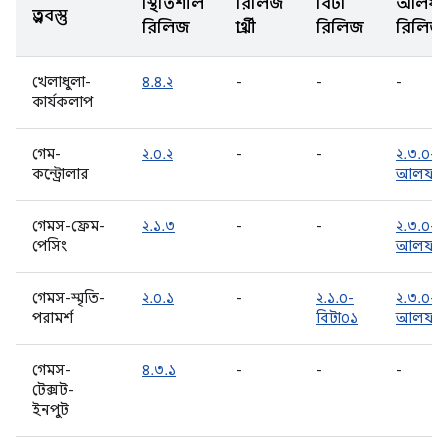
স্থিতিশীল
রিলিজ
বিটা
আলফা
প্রত্নবস্তু
রিলিজ
প্রার্থী
রিলিজ
রিলিজ
খেলাধুলা-
৪.৪.২
-
-
-
কার্যকলাপ
গেম-
২.০.২
-
-
২.৩.০-
কন্ট্রোলার
আলফা০
গেমস-ফ্রেম-
২.১.৩
-
-
২.৩.০-
পেসিং
আলফা০
গেমস-স্মৃতি-
২.০.১
-
২.১.০-
২.৩.০-
পরামর্শ
বিটা০১
আলফা০
গেমস-
৪.৩.১
-
-
-
টেক্সট-
ইনপুট