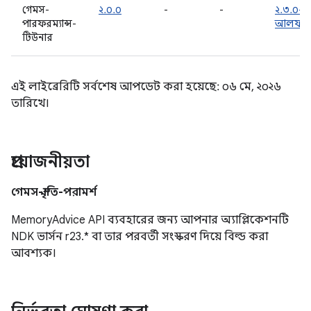
গেমস-
২.০.০
-
-
২.৩.০-
পারফরম্যান্স-
আলফা০
টিউনার
এই লাইব্রেরিটি সর্বশেষ আপডেট করা হয়েছে: ০৬ মে, ২০২৬
তারিখে।
প্রয়োজনীয়তা
গেমস-স্মৃতি-পরামর্শ
MemoryAdvice API ব্যবহারের জন্য আপনার অ্যাপ্লিকেশনটি
NDK ভার্সন r23.* বা তার পরবর্তী সংস্করণ দিয়ে বিল্ড করা
আবশ্যক।