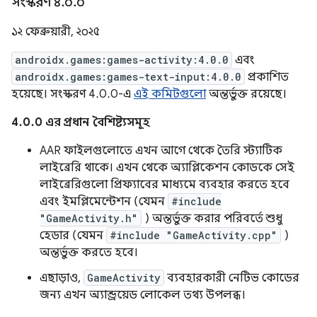
সংস্করণ ৪
.
০
.
০
১২ ফেব্রুয়ারী, ২০২৫
androidx.games:games-activity:4.0.0
এবং
androidx.games:games-text-input:4.0.0
প্রকাশিত
হয়েছে। সংস্করণ 4.0.0-এ
এই কমিটগুলো
অন্তর্ভুক্ত রয়েছে।
4.0.0 এর প্রধান বৈশিষ্ট্যসমূহ
AAR ফাইলগুলোতে এখন আগে থেকে তৈরি স্ট্যাটিক
লাইব্রেরি থাকে। এখন থেকে অ্যাপ্লিকেশন কোডকে সেই
লাইব্রেরিগুলো প্রিফ্যাবের মাধ্যমে ব্যবহার করতে হবে
এবং ইমপ্লিমেন্টেশন (যেমন
#include
"GameActivity.h"
) অন্তর্ভুক্ত করার পরিবর্তে শুধু
হেডার (যেমন
#include "GameActivity.cpp"
)
অন্তর্ভুক্ত করতে হবে।
এছাড়াও,
GameActivity
ব্যবহারকারী নেটিভ কোডের
জন্য এখন অ্যান্ড্রয়েড লোকেল তথ্য উপলব্ধ।