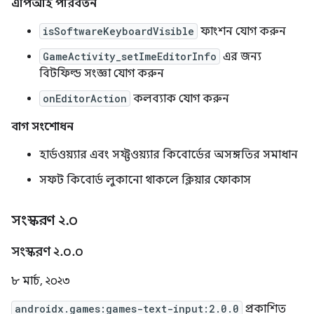
এপিআই পরিবর্তন
isSoftwareKeyboardVisible
ফাংশন যোগ করুন
GameActivity_setImeEditorInfo
এর জন্য
বিটফিল্ড সংজ্ঞা যোগ করুন
onEditorAction
কলব্যাক যোগ করুন
বাগ সংশোধন
হার্ডওয়্যার এবং সফ্টওয়্যার কিবোর্ডের অসঙ্গতির সমাধান
সফট কিবোর্ড লুকানো থাকলে ক্লিয়ার ফোকাস
সংস্করণ ২
.
০
সংস্করণ ২
.
০
.
০
৮ মার্চ, ২০২৩
androidx.games:games-text-input:2.0.0
প্রকাশিত