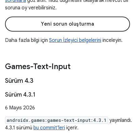
sorunlara
göz atın. Yıldız düğmesini tıklayarak mevcut bir
soruna oy verebilirsiniz.
Yeni sorun oluşturma
Daha fazla bilgi için
Sorun İzleyici belgelerini
inceleyin.
Games-Text-Input
Sürüm 4
.
3
Sürüm 4
.
3
.
1
6 Mayıs 2026
androidx.games:games-text-input:4.3.1
yayınlandı.
4.3.1 sürümü
bu commit'leri
içerir.