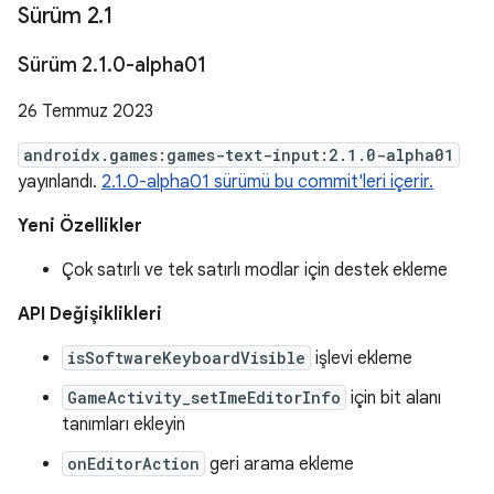
Sürüm 2
.
1
Sürüm 2
.
1
.
0-alpha01
26 Temmuz 2023
androidx.games:games-text-input:2.1.0-alpha01
yayınlandı.
2.1.0-alpha01 sürümü bu commit'leri içerir.
Yeni Özellikler
Çok satırlı ve tek satırlı modlar için destek ekleme
API Değişiklikleri
isSoftwareKeyboardVisible
işlevi ekleme
GameActivity_setImeEditorInfo
için bit alanı
tanımları ekleyin
onEditorAction
geri arama ekleme