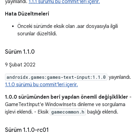
yayınlandı.
1.1.1 sürümü bu commit'leri içerir.
Hata Düzeltmeleri
Önceki sürümde eksik olan .aar dosyasıyla ilgili
sorunlar düzeltildi.
Sürüm 1
.
1
.
0
9 Şubat 2022
androidx.games:games-text-input:1.1.0
yayınlandı.
1.1.0 sürümü bu commit'leri içerir.
1.0.0 sürümünden beri yapılan önemli değişiklikler
-
GameTextInput'e WindowInsets dinleme ve sorgulama
işlevi eklendi. - Eksik
gamecommon.h
başlığı eklendi.
Sürüm 1
.
1
.
0-rc01