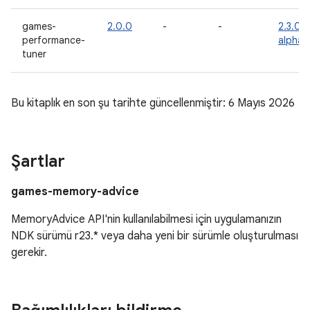
games-
2.0.0
-
-
2.3.0-
performance-
alpha0
tuner
Bu kitaplık en son şu tarihte güncellenmiştir: 6 Mayıs 2026
Şartlar
games-memory-advice
MemoryAdvice API'nin kullanılabilmesi için uygulamanızın
NDK sürümü r23.* veya daha yeni bir sürümle oluşturulması
gerekir.