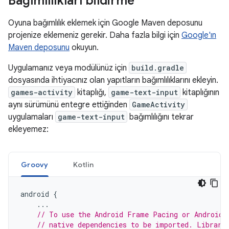
Bağımlılıkları bildirme
Oyuna bağımlılık eklemek için Google Maven deposunu
projenize eklemeniz gerekir. Daha fazla bilgi için
Google'ın
Maven deposunu
okuyun.
Uygulamanız veya modülünüz için
build.gradle
dosyasında ihtiyacınız olan yapıtların bağımlılıklarını ekleyin.
games-activity
kitaplığı,
game-text-input
kitaplığının
aynı sürümünü entegre ettiğinden
GameActivity
uygulamaları
game-text-input
bağımlılığını tekrar
ekleyemez:
Groovy
Kotlin
android
{
...
// To use the Android Frame Pacing or Android 
// native dependencies to be imported. Librari