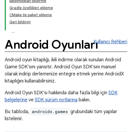
Bağımlılıkları bildirme
Gradle özellikleri ekleme
CMake ile paket ekleme
Geri bildirim
Android Oyunları
Kullanıcı Rehberi
Android oyun kitaplığı, ikili indirme olarak sunulan Android
Game SDK'sını yansıtır. Android Oyun SDK'sını manuel
olarak indirip derlemenize entegre etmek yerine AndroidX
kitaplığını kullanabilirsiniz.
Android Oyun SDK'sı hakkında daha fazla bilgi için
SDK
belgelerine
ve
SDK sürüm notlarına
bakın.
Bu tabloda,
androidx.games
grubundaki tüm yapılar
listelenir.