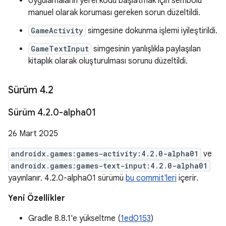
Uygulamaların yerel kodu başlatmak için sembolü
manuel olarak koruması gereken sorun düzeltildi.
GameActivity
simgesine dokunma işlemi iyileştirildi.
GameTextInput
simgesinin yanlışlıkla paylaşılan
kitaplık olarak oluşturulması sorunu düzeltildi.
Sürüm 4
.
2
Sürüm 4
.
2
.
0-alpha01
26 Mart 2025
androidx.games:games-activity:4.2.0-alpha01
ve
androidx.games:games-text-input:4.2.0-alpha01
yayınlanır. 4.2.0-alpha01 sürümü
bu commit'leri
içerir.
Yeni Özellikler
Gradle 8.8.1'e yükseltme (
1ed0153
)