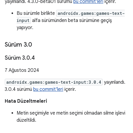
yayınlandı. 4.3.0-beta01 sürümü
bu commit'leri
içerir.
Bu sürümle birlikte
androidx.games:games-text-
input
alfa sürümünden beta sürümüne geçiş
yapıyor.
Sürüm 3
.
0
Sürüm 3
.
0
.
4
7 Ağustos 2024
androidx.games:games-text-input:3.0.4
yayınlandı.
3.0.4 sürümü
bu commit'leri
içerir.
Hata Düzeltmeleri
Metin seçimiyle ve metin seçimi olmadan silme işlevi
düzeltildi.