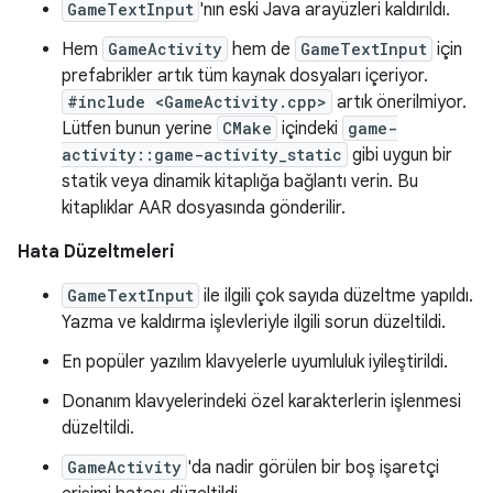
GameTextInput
'nın eski Java arayüzleri kaldırıldı.
Hem
GameActivity
hem de
GameTextInput
için
prefabrikler artık tüm kaynak dosyaları içeriyor.
#include <GameActivity.cpp>
artık önerilmiyor.
Lütfen bunun yerine
CMake
içindeki
game-
activity::game-activity_static
gibi uygun bir
statik veya dinamik kitaplığa bağlantı verin. Bu
kitaplıklar AAR dosyasında gönderilir.
Hata Düzeltmeleri
GameTextInput
ile ilgili çok sayıda düzeltme yapıldı.
Yazma ve kaldırma işlevleriyle ilgili sorun düzeltildi.
En popüler yazılım klavyelerle uyumluluk iyileştirildi.
Donanım klavyelerindeki özel karakterlerin işlenmesi
düzeltildi.
GameActivity
'da nadir görülen bir boş işaretçi