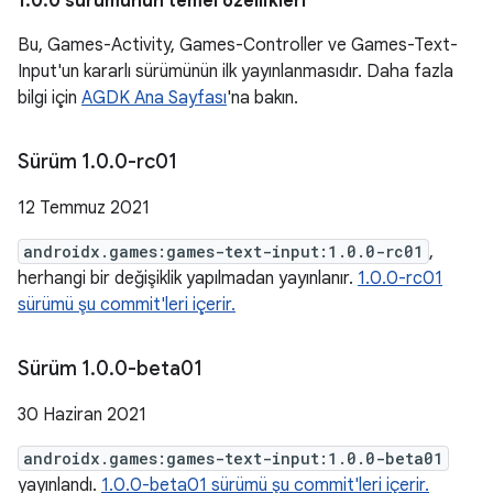
1.0.0 sürümünün temel özellikleri
Bu, Games-Activity, Games-Controller ve Games-Text-
Input'un kararlı sürümünün ilk yayınlanmasıdır. Daha fazla
bilgi için
AGDK Ana Sayfası
'na bakın.
Sürüm 1
.
0
.
0-rc01
12 Temmuz 2021
androidx.games:games-text-input:1.0.0-rc01
,
herhangi bir değişiklik yapılmadan yayınlanır.
1.0.0-rc01
sürümü şu commit'leri içerir.
Sürüm 1
.
0
.
0-beta01
30 Haziran 2021
androidx.games:games-text-input:1.0.0-beta01
yayınlandı.
1.0.0-beta01 sürümü şu commit'leri içerir.