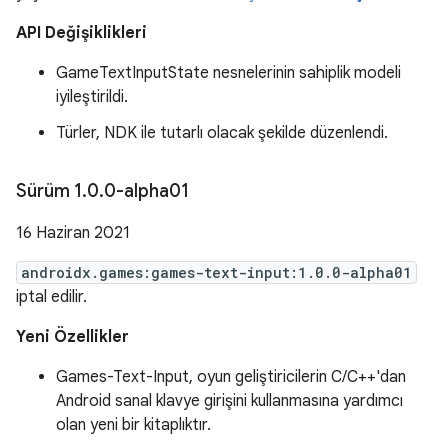
API Değişiklikleri
GameTextInputState nesnelerinin sahiplik modeli
iyileştirildi.
Türler, NDK ile tutarlı olacak şekilde düzenlendi.
Sürüm 1
.
0
.
0-alpha01
16 Haziran 2021
androidx.games:games-text-input:1.0.0-alpha01
iptal edilir.
Yeni Özellikler
Games-Text-Input, oyun geliştiricilerin C/C++'dan
Android sanal klavye girişini kullanmasına yardımcı
olan yeni bir kitaplıktır.