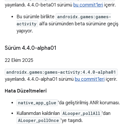
yayınlandı. 4.4.0-beta01 sürümü
bu commit'leri
içerir.
Bu sürümle birlikte
androidx.games:games-
activity
alfa sürümünden beta sürümüne geçiş
yapıyor.
Sürüm 4
.
4
.
0-alpha01
22 Ekim 2025
androidx.games:games-activity:4.4.0-alpha01
yayınlandı. 4.4.0-alpha01 sürümü
bu commit'leri
içerir.
Hata Düzeltmeleri
native_app_glue
'da geliştirilmiş ANR koruması.
Kullanımdan kaldırılan
ALooper_pollAll
'dan
ALooper_pollOnce
'ye taşındı.