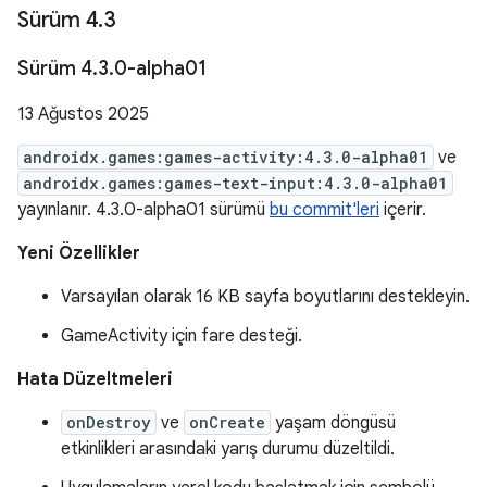
Sürüm 4
.
3
Sürüm 4
.
3
.
0-alpha01
13 Ağustos 2025
androidx.games:games-activity:4.3.0-alpha01
ve
androidx.games:games-text-input:4.3.0-alpha01
yayınlanır. 4.3.0-alpha01 sürümü
bu commit'leri
içerir.
Yeni Özellikler
Varsayılan olarak 16 KB sayfa boyutlarını destekleyin.
GameActivity için fare desteği.
Hata Düzeltmeleri
onDestroy
ve
onCreate
yaşam döngüsü
etkinlikleri arasındaki yarış durumu düzeltildi.