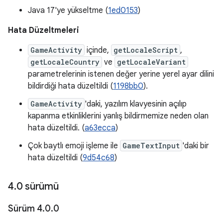
Java 17'ye yükseltme (
1ed0153
)
Hata Düzeltmeleri
GameActivity
içinde,
getLocaleScript
,
getLocaleCountry
ve
getLocaleVariant
parametrelerinin istenen değer yerine yerel ayar dilini
bildirdiği hata düzeltildi (
1198bb0
).
GameActivity
'daki, yazılım klavyesinin açılıp
kapanma etkinliklerini yanlış bildirmemize neden olan
hata düzeltildi. (
a63ecca
)
Çok baytlı emoji işleme ile
GameTextInput
'daki bir
hata düzeltildi (
9d54c68
)
4
.
0 sürümü
Sürüm 4
.
0
.
0