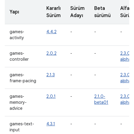
Kararlı
Sürüm
Beta
Alfa
Yapı
Sürüm
Adayı
sürümü
Sürü
games-
4.4.2
-
-
-
activity
games-
2.0.2
-
-
2.3.0-
controller
alpha0
games-
2.1.3
-
-
2.3.0-
frame-pacing
alpha0
games-
2.0.1
-
2.1.0-
2.3.0-
memory-
beta01
alpha0
advice
games-text-
4.3.1
-
-
-
input