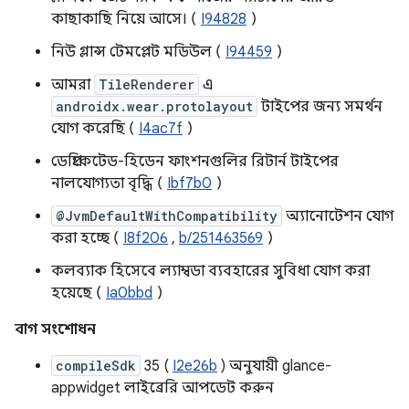
কাছাকাছি নিয়ে আসে। (
I94828
)
নিউ গ্লান্স টেমপ্লেট মডিউল (
I94459
)
আমরা
TileRenderer
এ
androidx.wear.protolayout
টাইপের জন্য সমর্থন
যোগ করেছি (
I4ac7f
)
ডেপ্রিকেটেড-হিডেন ফাংশনগুলির রিটার্ন টাইপের
নালযোগ্যতা বৃদ্ধি (
Ibf7b0
)
@JvmDefaultWithCompatibility
অ্যানোটেশন যোগ
করা হচ্ছে (
I8f206
,
b/251463569
)
কলব্যাক হিসেবে ল্যাম্বডা ব্যবহারের সুবিধা যোগ করা
হয়েছে (
Ia0bbd
)
বাগ সংশোধন
compileSdk
35 (
I2e26b
) অনুযায়ী glance-
appwidget লাইব্রেরি আপডেট করুন