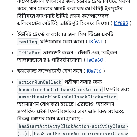
কম্পোজেবল ফাংশনের জন্য ইউনিট টেস্ট লিখতে সক্ষম
করে, যার মাধ্যমে যাচাই করা যায় যে নির্দিষ্ট ইনপুটের
বিনিময়ে ফাংশনটি উদ্দিষ্ট গ্ল্যান্স কম্পোজেবল
এলিমেন্টের সেটটিই আউটপুট হিসেবে দিচ্ছে। (
I2f682
)
ইউনিট টেস্টে ব্যবহারের জন্য সিমান্টিক্সে একটি
testTag
মডিফায়ার যোগ করে। (
I8f62f
)
TitleBar
আপডেট করুন - টেক্সট এবং আইকন
আলাদাভাবে রঙ পরিবর্তনযোগ্য। (
Ia0a60
)
স্ক্যাফোল্ড কম্পোনেন্ট যোগ করে (
I8a736
)
actionRunCallack
পরীক্ষা করার জন্য
hasActionRunCallbackClickAction
ফিল্টার এবং
assertHasActionRunCallbackClickAction
অ্যাসারশন যোগ করা হয়েছে। এছাড়াও, অ্যাকশন
সম্পর্কিত টেস্ট ফিল্টারগুলির জন্য অতিরিক্ত সংক্ষিপ্ত
বিকল্প ফাংশন যোগ করা হয়েছে -
hasStartActivityClickAction<activityClass>
(..)
,
hasStartServiceAction<receiverClass>