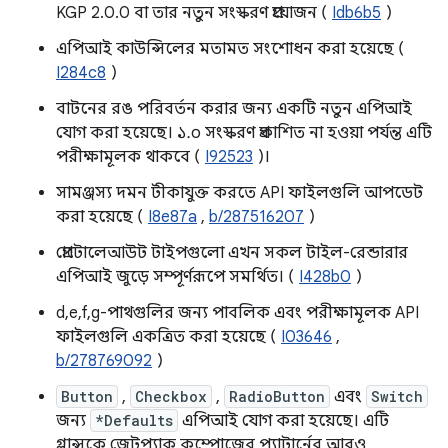
KGP 2.0.0 বা তার নতুন সংস্করণ প্রয়োজন (
Idb6b5
)
এপিআই কাউন্সিলের মতামত সংশোধন করা হয়েছে (
I284c8
)
বাটনের রঙ পরিবর্তন করার জন্য একটি নতুন এপিআই
যোগ করা হয়েছে। ১.০ সংস্করণ প্রকাশিত না হওয়া পর্যন্ত এটি
পরীক্ষামূলক থাকবে (
I92523
)।
সামঞ্জস্য দমন টীকাযুক্ত করতে API ফাইলগুলি আপডেট
করা হয়েছে (
I8e87a
,
b/287516207
)
প্রোটোলেআউট টাইপগুলো এখন সকল টাইল-রেন্ডারার
এপিআই জুড়ে সম্পূর্ণরূপে সমর্থিত। (
I428b0
)
d,e,f,g-পাথগুলির জন্য পাবলিক এবং পরীক্ষামূলক API
ফাইলগুলি একত্রিত করা হয়েছে (
I03646
,
b/278769092
)
Button
,
Checkbox
,
RadioButton
এবং
Switch
জন্য
*Defaults
এপিআই যোগ করা হয়েছে। এটি
গ্লান্সকে জেটপ্যাক কম্পোজের প্যাটার্নের আরও