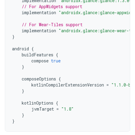
implementation
"androidx.glance:glance:1.3.0-a
// For AppWidgets support
implementation
"androidx.glance:glance-appwidg
// For Wear-Tiles support
implementation
"androidx.glance:glance-wear-ti
}
android
{
buildFeatures
{
compose
true
}
composeOptions
{
kotlinCompilerExtensionVersion
=
"1.1.0-be
}
kotlinOptions
{
jvmTarget
=
"1.8"
}
}