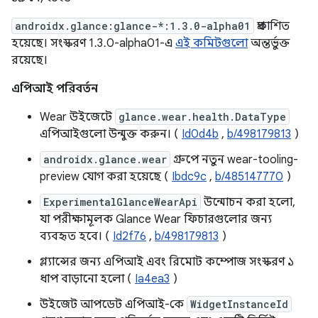
androidx.glance:glance-*:1.3.0-alpha01
প্রকাশিত
হয়েছে। সংস্করণ 1.3.0-alpha01-এ
এই কমিটগুলো
অন্তর্ভুক্ত
রয়েছে।
এপিআই পরিবর্তন
Wear উইজেটে
glance.wear.health.DataType
এপিআইগুলো উন্মুক্ত করুন। (
Id0d4b
,
b/498179813
)
androidx.glance.wear
গ্রুপে নতুন wear-tooling-
preview যোগ করা হয়েছে (
Ibdc9c
,
b/485147770
)
ExperimentalGlanceWearApi
উন্মোচন করা হলো,
যা পরীক্ষামূলক Glance Wear ফিচারগুলোর জন্য
ব্যবহৃত হবে। (
Id2f76
,
b/498179813
)
গ্ল্যান্সের জন্য এপিআই এবং রিমোট কম্পোজ সংস্করণ ১
ধাপ বাড়ানো হলো (
Ia4ea3
)
উইজেট আপডেট এপিআই-কে
WidgetInstanceId