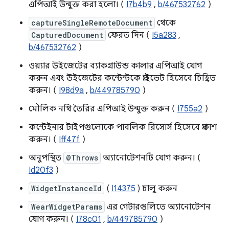
এপিআই উন্মুক্ত করা হলো। (
I7b4b9
,
b/467532762
)
captureSingleRemoteDocument
থেকে
CapturedDocument
ফেরত দিন (
I5a283
,
b/467532762
)
ওয়্যার উইজেটের ব্যাকগ্রাউন্ড কালার এপিআই যোগ
করুন এবং উইজেটের কন্টেন্টকে প্রাইভেট হিসেবে চিহ্নিত
করুন। (
I98d9a
,
b/449785790
)
মৌলিক নথি তৈরির এপিআই উন্মুক্ত করুন (
I755a2
)
কন্টেইনার টাইপগুলোকে পাবলিক রিসোর্স হিসেবে প্রকাশ
করুন। (
Iff47f
)
অনুপস্থিত
@Throws
অ্যানোটেশনটি যোগ করুন। (
Id20f3
)
WidgetInstanceId
(
I14375
) চালু করুন
WearWidgetParams
এর গেটারগুলিতে অ্যানোটেশন
যোগ করুন। (
I78c01
,
b/449785790
)