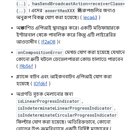
(..)
,
hasSendBroadcastAction<receiverClass>
(..)
। এদের
assertHasXXX
প্রতিরূপগুলির জন্যও
অনুরূপ বিকল্প যোগ করা হয়েছে। (
Ieca63
)
অপ্রকাশিত এপিআই স্থানান্তর করে। একটি মডিফায়ারকে
ইন্টারনাল থেকে পাবলিক করে কিন্তু এটি লাইব্রেরির
আওতাধীন (
If2a08
)।
onCompositionError
মেথড যোগ করা হয়েছে যেখানে
কোনো ত্রুটি ঘটলে ডেভেলপাররা কোড চালাতে পারবেন
(
I9b56f
)
গ্ল্যান্সে বাটন এবং আইকনবাটন এপিআই যোগ করা
হয়েছে (
I0fd6f
)
অগ্রগতি সূচক মেলানোর জন্য
isLinearProgressIndicator
,
isIndeterminateLinearProgressIndicator
,
isIndeterminateCircularProgressIndicator
ফিল্টার যোগ করা হয়েছে। অতিরিক্তভাবে, কোনো
নোডের উপ-ক্রমবিন্যাসে একটি নির্দিষ্ট ম্যাচারের (