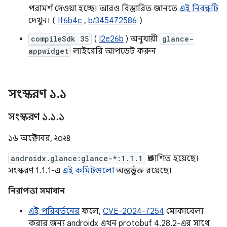
পরামর্শ দেওয়া হচ্ছে। আরও বিস্তারিত জানতে
এই নিবন্ধটি
দেখুন। (
If6b4c
,
b/345472586
)
compileSdk 35
(
I2e26b
) অনুযায়ী
glance-
appwidget
লাইব্রেরি আপডেট করুন
সংস্করণ ১
.
১
সংস্করণ ১
.
১
.
১
১৬ অক্টোবর, ২০২৪
androidx.glance:glance-*:1.1.1
প্রকাশিত হয়েছে।
সংস্করণ 1.1.1-এ
এই কমিটগুলো
অন্তর্ভুক্ত রয়েছে।
নিরাপত্তা সমাধান
এই পরিবর্তনের
ফলে,
CVE-2024-7254
মোকাবেলা
করার জন্য androidx এখন protobuf 4.28.2-এর সাথে