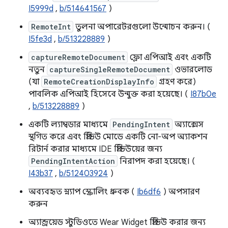
I5999d
,
b/514641567
)
RemoteInt
তুলনা অপারেটরগুলো উন্মোচন করুন। (
I5fe3d
,
b/513228889
)
captureRemoteDocument
ফ্লো এপিআই এবং একটি
নতুন
captureSingleRemoteDocument
ওভারলোড
(যা
RemoteCreationDisplayInfo
গ্রহণ করে)
পাবলিক এপিআই হিসেবে উন্মুক্ত করা হয়েছে। (
I87b0e
,
b/513228889
)
একটি ল্যাম্বডার মাধ্যমে
PendingIntent
অ্যাক্সেস
স্থগিত করে এবং প্রিভিউ মোডে একটি নো-অপ অ্যাকশন
রিটার্ন করার মাধ্যমে IDE প্রিভিউয়ের জন্য
PendingIntentAction
নিরাপদ করা হয়েছে। (
I43b37
,
b/512403924
)
অব্যবহৃত স্ন্যাপ স্ক্রোলিং ধ্রুবক (
Ib6df6
) অপসারণ
করুন
অ্যান্ড্রয়েড স্টুডিওতে Wear Widget প্রিভিউ করার জন্য