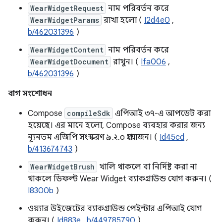
WearWidgetRequest
নাম পরিবর্তন করে
WearWidgetParams
রাখা হলো (
I2d4e0
,
b/462031396
)
WearWidgetContent
নাম পরিবর্তন করে
WearWidgetDocument
রাখুন। (
Ifa006
,
b/462031396
)
বাগ সংশোধন
Compose
compileSdk
এপিআই ৩৭-এ আপডেট করা
হয়েছে। এর মানে হলো, Compose ব্যবহার করার জন্য
ন্যূনতম এজিপি সংস্করণ ৯.২.০ প্রয়োজন। (
Id45cd
,
b/413674743
)
WearWidgetBrush
খালি থাকলে বা নির্দিষ্ট করা না
থাকলে ডিফল্ট Wear Widget ব্যাকগ্রাউন্ড যোগ করুন। (
I8300b
)
ওয়্যার উইজেটের ব্যাকগ্রাউন্ড পেইন্টার এপিআই যোগ
করুন। (
Id883e
,
b/449785790
)