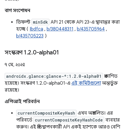
বাগ সংশোধন
ডিফল্ট
minSdk
API 21 থেকে API 23-এ স্থানান্তর করা
হচ্ছে (
Ibdfca
,
b/380448311
,
b/435705964
,
b/435705223
)
সংস্করণ 1
.
2
.
0-alpha01
৭ মে, ২০২৫
androidx.glance:glance-*:1.2.0-alpha01
প্রকাশিত
হয়েছে। সংস্করণ 1.2.0-alpha01-এ
এই কমিটগুলো
অন্তর্ভুক্ত
রয়েছে।
এপিআই পরিবর্তন
currentCompositeKeyHash
এখন অপ্রচলিত। এর
পরিবর্তে
currentCompositeKeyHashCode
ব্যবহার
করুন। এই প্রতিস্থাপনকারী API একই হ্যাশকে আরও বেশি