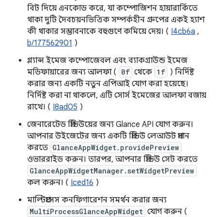
বিট দিয়ে এনকোড করে, যা কম্পোজিশন হায়ারার্কিতে
থাকা দুটি দৈবচয়নভিত্তিক সম্পর্কহীন গ্রুপের একই হ্যাশ
কী থাকার সম্ভাবনাকে বহুগুণে কমিয়ে দেয়। (
I4cb6a
,
b/177562901
)
গ্ল্যান্স ইমেজ কম্পোজেবল এবং ব্যাকগ্রাউন্ড ইমেজ
মডিফায়ারের জন্য আলফা (
0f
থেকে
1f
) নির্দিষ্ট
করার জন্য একটি নতুন এপিআই যোগ করা হয়েছে।
নির্দিষ্ট করা না থাকলে, এটি সোর্স ইমেজের আলফা বজায়
রাখে। (
I8ad05
)
জেনারেটেড প্রিভিউয়ের জন্য Glance API যোগ করুন।
আপনার উইজেটের জন্য একটি প্রিভিউ লেআউট প্রদান
করতে
GlanceAppWidget.providePreview
ওভাররাইড করুন। তারপর, আপনার প্রিভিউ সেট করতে
GlanceAppWidgetManager.setWidgetPreview
কল করুন। (
Iced16
)
মাল্টিপ্রসেস কনফিগারেশন সমর্থন করার জন্য
MultiProcessGlanceAppWidget
যোগ করুন (