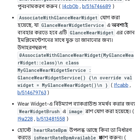
পুনঃনামকরণ করুন (
I4cb0b
,
b/516746689
)
AssociateWithGlanceWearWidget
যোগ করা
হয়েছে, যা
GlanceWearWidgetService
এ
অবশ্যই
ব্যবহার করতে হবে এটি
GlanceWearWidget
এর কোন
ইমপ্লিমেন্টেশনের সাথে যুক্ত তা জানানোর জন্য।
উদাহরণস্বরূপ:
@AssociateWithGlanceWearWidget(MyGlanceWea
rWidget::class)\n class
MyGlanceWearWidgetService :
GlanceWearWidgetService() {\n override val
widget = MyGlanceWearWidget()\n }
(
Ifcabb
,
b/514679763
)
Wear Widget-এ বিটম্যাপ ব্যাকগ্রাউন্ড সমর্থন করার জন্য
WearWidgetBrush
এ
image
ব্রাশ যোগ করা হয়েছে। (
I9a228
,
b/513481558
)
হোস্টে
heartRateBpm
উপলব্ধ আছে কিনা তা নির্ধারণ
করতে
isHeartRateBpmAvailable
প্রকাশ করুন। (