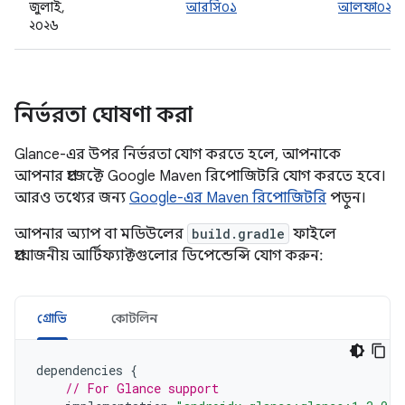
জুলাই,
আরসি০১
আলফা০২
২০২৬
নির্ভরতা ঘোষণা করা
Glance-এর উপর নির্ভরতা যোগ করতে হলে, আপনাকে
আপনার প্রজেক্টে Google Maven রিপোজিটরি যোগ করতে হবে।
আরও তথ্যের জন্য
Google-এর Maven রিপোজিটরি
পড়ুন।
আপনার অ্যাপ বা মডিউলের
build.gradle
ফাইলে
প্রয়োজনীয় আর্টিফ্যাক্টগুলোর ডিপেন্ডেন্সি যোগ করুন:
গ্রোভি
কোটলিন
dependencies
{
// For Glance support