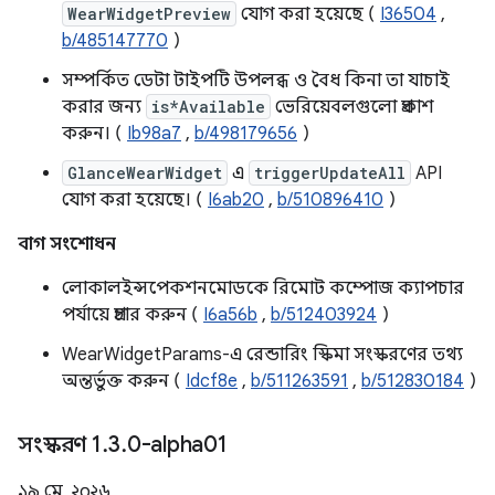
WearWidgetPreview
যোগ করা হয়েছে (
I36504
,
b/485147770
)
সম্পর্কিত ডেটা টাইপটি উপলব্ধ ও বৈধ কিনা তা যাচাই
করার জন্য
is*Available
ভেরিয়েবলগুলো প্রকাশ
করুন। (
Ib98a7
,
b/498179656
)
GlanceWearWidget
এ
triggerUpdateAll
API
যোগ করা হয়েছে। (
I6ab20
,
b/510896410
)
বাগ সংশোধন
লোকালইন্সপেকশনমোডকে রিমোট কম্পোজ ক্যাপচার
পর্যায়ে প্রচার করুন (
I6a56b
,
b/512403924
)
WearWidgetParams-এ রেন্ডারিং স্কিমা সংস্করণের তথ্য
অন্তর্ভুক্ত করুন (
Idcf8e
,
b/511263591
,
b/512830184
)
সংস্করণ 1
.
3
.
0-alpha01
১৯ মে, ২০২৬