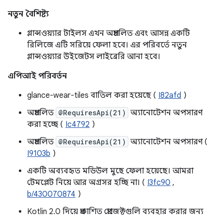
নতুন বৈশিষ্ট্য
গ্লান্সওয়্যার টাইলস এখন অপ্রচলিত এবং আসন্ন একটি
রিলিজে এটি সরিয়ে ফেলা হবে। এর পরিবর্তে নতুন
গ্লান্সওয়্যার উইজেটস লাইব্রেরি আনা হবে।
এপিআই পরিবর্তন
glance-wear-tiles বাতিল করা হয়েছে (
I82afd
)
অপ্রচলিত
@RequiresApi(21)
অ্যানোটেশন অপসারণ
করা হচ্ছে (
Ic4792
)
অপ্রচলিত
@RequiresApi(21)
অ্যানোটেশন অপসারণ (
I9103b
)
একটি অব্যবহৃত মডিউল মুছে ফেলা হয়েছে। আমরা
টেমপ্লেট নিয়ে আর অগ্রসর হচ্ছি না। (
I3fc90
,
b/430070874
)
Kotlin 2.0 দিয়ে প্রকাশিত প্রোজেক্টগুলি ব্যবহার করার জন্য