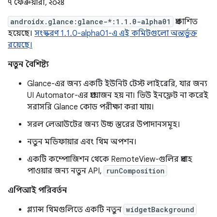
৭ ফেব্রুয়ারী, ২০২৪
androidx.glance:glance-*:1.1.0-alpha01
প্রকাশিত
হয়েছে।
সংস্করণ 1.1.0-alpha01-এ এই কমিটগুলো অন্তর্ভুক্ত
রয়েছে।
নতুন বৈশিষ্ট্য
Glance-এর জন্য একটি ইউনিট টেস্ট লাইব্রেরি, যার জন্য
UI Automator-এর প্রয়োজন হয় না। ভিউ ইনফ্লেট না করেই
সরাসরি Glance কোড পরীক্ষা করা যায়।
সরল লেআউটের জন্য উচ্চ স্তরের উপাদানসমূহ।
নতুন মডিফায়ার এবং থিম অপশন।
একটি কম্পোজিশন থেকে RemoteView-গুলির প্রবাহ
পাওয়ার জন্য নতুন API,
runComposition
এপিআই পরিবর্তন
গ্ল্যান্স থিমগুলিতে একটি নতুন
widgetBackground