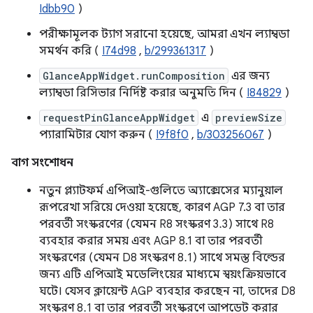
Idbb90
)
পরীক্ষামূলক ট্যাগ সরানো হয়েছে, আমরা এখন ল্যাম্বডা
সমর্থন করি (
I74d98
,
b/299361317
)
GlanceAppWidget.runComposition
এর জন্য
ল্যাম্বডা রিসিভার নির্দিষ্ট করার অনুমতি দিন (
I84829
)
requestPinGlanceAppWidget
এ
previewSize
প্যারামিটার যোগ করুন (
I9f8f0
,
b/303256067
)
বাগ সংশোধন
নতুন প্ল্যাটফর্ম এপিআই-গুলিতে অ্যাক্সেসের ম্যানুয়াল
রূপরেখা সরিয়ে দেওয়া হয়েছে, কারণ AGP 7.3 বা তার
পরবর্তী সংস্করণের (যেমন R8 সংস্করণ 3.3) সাথে R8
ব্যবহার করার সময় এবং AGP 8.1 বা তার পরবর্তী
সংস্করণের (যেমন D8 সংস্করণ 8.1) সাথে সমস্ত বিল্ডের
জন্য এটি এপিআই মডেলিংয়ের মাধ্যমে স্বয়ংক্রিয়ভাবে
ঘটে। যেসব ক্লায়েন্ট AGP ব্যবহার করছেন না, তাদের D8
সংস্করণ 8.1 বা তার পরবর্তী সংস্করণে আপডেট করার