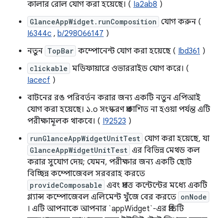
কালার রোল যোগ করা হয়েছে। (
Ia2ab8
)
GlanceAppWidget.runComposition
যোগ করুন (
I6344c
,
b/298066147
)
নতুন
TopBar
কম্পোনেন্ট যোগ করা হয়েছে (
Ibd361
)
clickable
মডিফায়ারে ওভাররাইড যোগ করে। (
Iacecf
)
বাটনের রঙ পরিবর্তন করার জন্য একটি নতুন এপিআই
যোগ করা হয়েছে। ১.০ সংস্করণ প্রকাশিত না হওয়া পর্যন্ত এটি
পরীক্ষামূলক থাকবে। (
I92523
)
runGlanceAppWidgetUnitTest
যোগ করা হয়েছে, যা
GlanceAppWidgetUnitTest
এর বিভিন্ন মেথড কল
করার সুযোগ দেয়; যেমন, পরীক্ষার জন্য একটি ছোট
বিচ্ছিন্ন কম্পোজেবল সরবরাহ করতে
provideComposable
এবং প্রদত্ত কন্টেন্টের মধ্যে একটি
গ্ল্যান্স কম্পোজেবল এলিমেন্ট খুঁজে বের করতে
onNode
। এটি আপনাকে আপনার `appWidget`-এর প্রতিটি