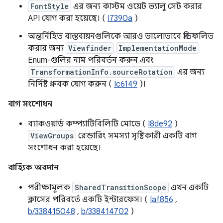
FontStyle
এর জন্য কাস্টম ওয়েট ভ্যালু সেট করার
API যোগ করা হয়েছে। (
I7390a
)
অন্তর্নিহিত বাস্তবায়নগুলিকে আরও ভালোভাবে প্রতিফলিত
করার জন্য
Viewfinder
ImplementationMode
Enum-গুলির নাম পরিবর্তন করুন এবং
TransformationInfo.sourceRotation
এর জন্য
নির্দিষ্ট ধ্রুবক যোগ করুন (
Ic6149
)।
বাগ সংশোধন
ব্যাকওয়ার্ড কম্প্যাটিবিলিটি মোডে (
I8de92
)
ViewGroups
রেন্ডারিং সমস্যা সৃষ্টিকারী একটি বাগ
সংশোধন করা হয়েছে।
বাহ্যিক অবদান
পরীক্ষামূলক
SharedTransitionScope
এখন একটি
ক্লাসের পরিবর্তে একটি ইন্টারফেস। (
Iaf856
,
b/338415048
,
b/338414702
)