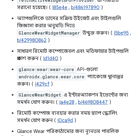
fetchActiveWidgetsForProvider
এপিআইটি
সরানো হয়েছে। (
I85e4e
,
b/486197890
)
অ্যাপগুলিকে তাদের সক্রিয় উইজেট এবং টাইলগুলি
জিজ্ঞাসা করার অনুমতি দিতে
GlanceWearWidgetManager
উন্মুক্ত করুন। (
I5be95
,
b/429980862
)
সাধারণ রিমোট কম্পোজেবল এবং মডিফায়ার টাইপগুলি
প্রকাশ করুন (
Id1d40
)
glance:wear:wear-core
API-গুলো
androidx.glance.wear.core
প্যাকেজে স্থানান্তর
করুন। (
I429cf
)
GlanceWearWidget
এ ইন্টারঅ্যাকশন ইভেন্টের জন্য
সমর্থন যোগ করুন। (
Ia4e28
,
b/469808447
)
রিমোট কম্পোজ ব্যবহার করার সময় স্ন্যাপ স্ক্রোলিং
সমর্থন যোগ করুন (
I0ca9d
)
Glance Wear পরিকাঠামোর জন্য ন্যূনতম পাবলিক