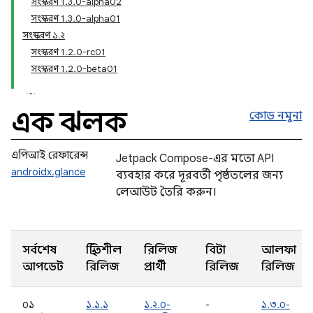
সংস্করণ 1.3.0-alpha02
সংস্করণ 1.3.0-alpha01
সংস্করণ ১.২
সংস্করণ 1.2.0-rc01
সংস্করণ 1.2.0-beta01
এক ঝলক
কোড নমুনা
এপিআই রেফারেন্স
Jetpack Compose-এর মতো API
androidx.glance
ব্যবহার করে দূরবর্তী পৃষ্ঠতলের জন্য
লেআউট তৈরি করুন।
সর্বশেষ
স্থিতিশীল
রিলিজ
বিটা
আলফা
আপডেট
রিলিজ
প্রার্থী
রিলিজ
রিলিজ
০১
১.১.১
১.২.০-
-
১.৩.০-