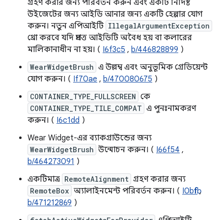
গ্রহণ করার জন্য পরিবর্তন করুন এবং একটি নির্দিষ্ট
উইজেটের জন্য আইডি আনার জন্য একটি হেল্পার যোগ
করুন। নতুন এপিআইটি
IllegalArgumentException
থ্রো করবে যদি প্রদত্ত আইডিটি অবৈধ হয় বা কলারের
মালিকানাধীন না হয়। (
I6f3c5
,
b/446828899
)
WearWidgetBrush
এ উল্লম্ব এবং অনুভূমিক গ্রেডিয়েন্ট
যোগ করুন। (
If70ae
,
b/470080675
)
CONTAINER_TYPE_FULLSCREEN
কে
CONTAINER_TYPE_TILE_COMPAT
এ পুনঃনামকরণ
করুন। (
I6c1dd
)
Wear Widget-এর ব্যাকগ্রাউন্ডের জন্য
WearWidgetBrush
উন্মোচন করুন। (
I66f54
,
b/464273091
)
একটিমাত্র
RemoteAlignment
গ্রহণ করার জন্য
RemoteBox
অ্যালাইনমেন্ট পরিবর্তন করুন। (
I0bfbf
,
b/471212869
)