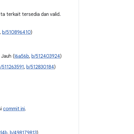
a terkait tersedia dan valid.
,
b/510896410
)
 Jauh (
I6a56b
,
b/512403924
)
/511263591
,
b/512830184
)
si
commit ini
.
d4b
,
b/498179813
)