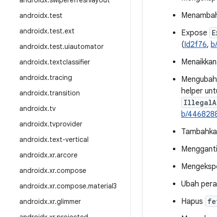
androidx
.
swiperefreshlayout
Menambahk
androidx
.
test
androidx
.
test
.
ext
Expose
E
(
Id2f76
,
b
androidx
.
test
.
uiautomator
Menaikkan 
androidx
.
textclassifier
androidx
.
tracing
Mengubah 
helper unt
androidx
.
transition
IllegalA
androidx
.
tv
b/446828
androidx
.
tvprovider
Tambahkan 
androidx
.
text-vertical
Menggant
androidx
.
xr
.
arcore
Mengeks
androidx
.
xr
.
compose
Ubah per
androidx
.
xr
.
compose
.
material3
Hapus
fe
androidx
.
xr
.
glimmer