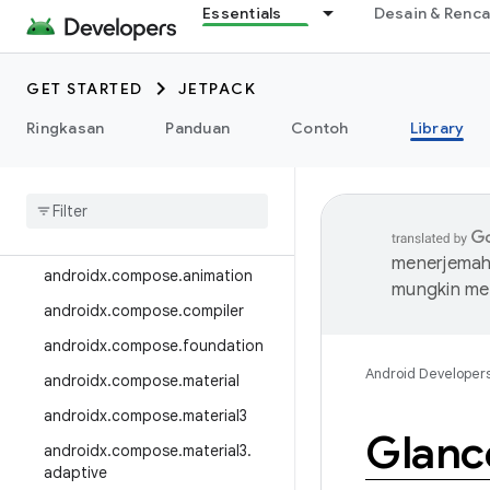
Essentials
Desain & Renc
androidx.camera.media3
androidx.camera.viewfinder
GET STARTED
JETPACK
androidx.car
Ringkasan
Panduan
Contoh
Library
androidx.car.app
androidx
.
cardview
androidx
.
collection
androidx
.
compose
menerjemahk
androidx
.
compose
.
animation
mungkin me
androidx
.
compose
.
compiler
androidx
.
compose
.
foundation
Android Developer
androidx
.
compose
.
material
androidx
.
compose
.
material3
Glanc
androidx
.
compose
.
material3
.
adaptive