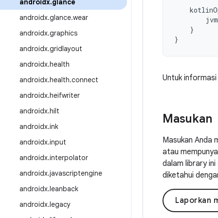
androidx
.
glance
kotlinO
androidx
.
glance
.
wear
jvm
}
androidx
.
graphics
}
androidx
.
gridlayout
androidx
.
health
Untuk informasi
androidx
.
health
.
connect
androidx
.
heifwriter
androidx
.
hilt
Masukan
androidx
.
ink
Masukan Anda m
androidx
.
input
atau mempunyai 
androidx
.
interpolator
dalam library i
androidx
.
javascriptengine
diketahui denga
androidx
.
leanback
Laporkan 
androidx
.
legacy