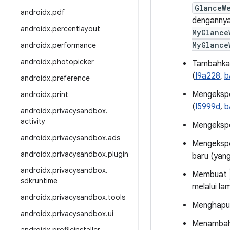
GlanceW
androidx
.
pdf
dengannya
androidx
.
percentlayout
MyGlance
MyGlance
androidx
.
performance
androidx
.
photopicker
Tambahka
(
I9a228
,
b
androidx
.
preference
Mengeks
androidx
.
print
(
I5999d
,
b
androidx
.
privacysandbox
.
activity
Mengeksp
androidx
.
privacysandbox
.
ads
Mengeks
androidx
.
privacysandbox
.
plugin
baru (ya
androidx
.
privacysandbox
.
Membuat
sdkruntime
melalui l
androidx
.
privacysandbox
.
tools
Menghapus
androidx
.
privacysandbox
.
ui
Menamba