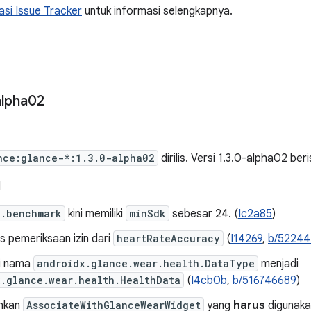
si Issue Tracker
untuk informasi selengkapnya.
alpha02
nce:glance-*:1.3.0-alpha02
dirilis. Versi 1.3.0-alpha02 beri
I
x.benchmark
kini memiliki
minSdk
sebesar 24. (
Ic2a85
)
 pemeriksaan izin dari
heartRateAccuracy
(
I14269
,
b/52244
i nama
androidx.glance.wear.health.DataType
menjadi
x.glance.wear.health.HealthData
(
I4cb0b
,
b/516746689
)
hkan
AssociateWithGlanceWearWidget
yang
harus
digunaka