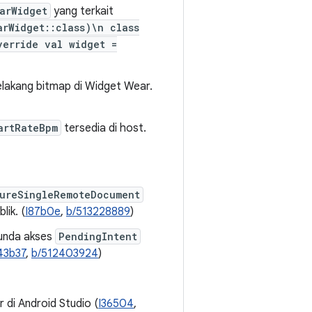
arWidget
yang terkait
arWidget::class)\n class
verride val widget =
lakang bitmap di Widget Wear.
artRateBpm
tersedia di host.
ureSingleRemoteDocument
lik. (
I87b0e
,
b/513228889
)
nunda akses
PendingIntent
43b37
,
b/512403924
)
 di Android Studio (
I36504
,