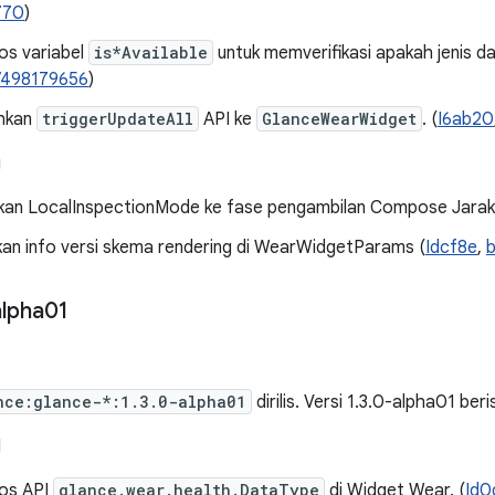
770
)
s variabel
is*Available
untuk memverifikasi apakah jenis dat
/498179656
)
hkan
triggerUpdateAll
API ke
GlanceWearWidget
. (
I6ab20
g
an LocalInspectionMode ke fase pengambilan Compose Jarak
an info versi skema rendering di WearWidgetParams (
Idcf8e
,
b
lpha01
nce:glance-*:1.3.0-alpha01
dirilis. Versi 1.3.0-alpha01 beri
I
os API
glance.wear.health.DataType
di Widget Wear. (
Id0