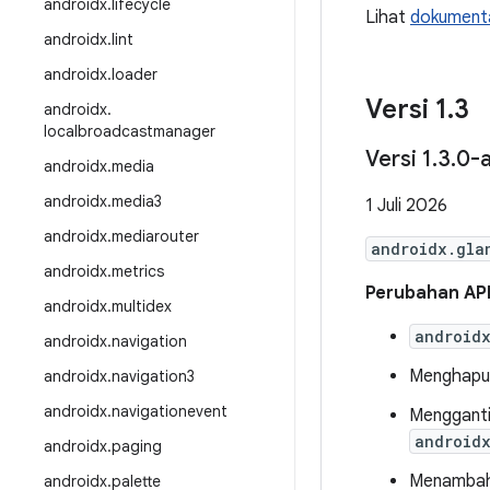
androidx
.
lifecycle
Lihat
dokumenta
androidx
.
lint
androidx
.
loader
Versi 1
.
3
androidx
.
localbroadcastmanager
Versi 1
.
3
.
0-
androidx
.
media
androidx
.
media3
1 Juli 2026
androidx
.
mediarouter
androidx.gla
androidx
.
metrics
Perubahan AP
androidx
.
multidex
android
androidx
.
navigation
Menghapus
androidx
.
navigation3
androidx
.
navigationevent
Menggant
android
androidx
.
paging
Menamba
androidx
.
palette