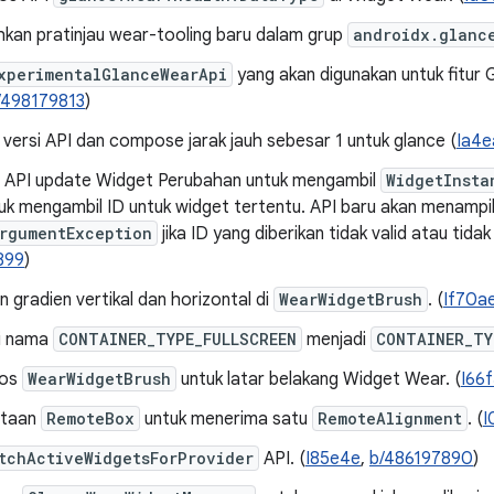
an pratinjau wear-tooling baru dalam grup
androidx.glanc
xperimentalGlanceWearApi
yang akan digunakan untuk fitur 
/498179813
)
versi API dan compose jarak jauh sebesar 1 untuk glance (
Ia4e
API update Widget Perubahan untuk mengambil
WidgetInsta
uk mengambil ID untuk widget tertentu. API baru akan menampi
rgumentException
jika ID yang diberikan tidak valid atau tidak 
899
)
gradien vertikal dan horizontal di
WearWidgetBrush
. (
If70a
i nama
CONTAINER_TYPE_FULLSCREEN
menjadi
CONTAINER_TY
pos
WearWidgetBrush
untuk latar belakang Widget Wear. (
I66
ataan
RemoteBox
untuk menerima satu
RemoteAlignment
. (
I
tchActiveWidgetsForProvider
API. (
I85e4e
,
b/486197890
)