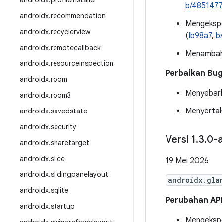
androidx
.
profileinstaller
b/485147
androidx
.
recommendation
Mengekspo
androidx
.
recyclerview
(
Ib98a7
,
b
androidx
.
remotecallback
Menamba
androidx
.
resourceinspection
Perbaikan Bu
androidx
.
room
Menyebark
androidx
.
room3
Menyertak
androidx
.
savedstate
androidx
.
security
Versi 1
.
3
.
0-a
androidx
.
sharetarget
androidx
.
slice
19 Mei 2026
androidx
.
slidingpanelayout
androidx.gla
androidx
.
sqlite
Perubahan AP
androidx
.
startup
Mengeksp