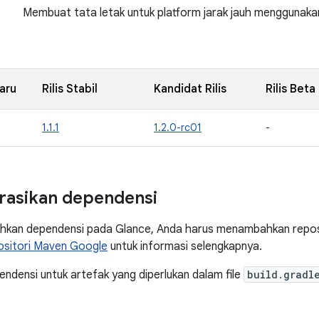
Membuat tata letak untuk platform jarak jauh menggunak
aru
Rilis Stabil
Kandidat Rilis
Rilis Beta
1.1.1
1.2.0-rc01
-
rasikan dependensi
kan dependensi pada Glance, Anda harus menambahkan reposi
ositori Maven Google
untuk informasi selengkapnya.
densi untuk artefak yang diperlukan dalam file
build.gradl