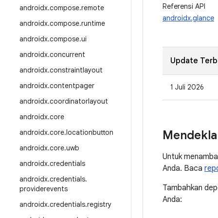
Referensi API
androidx
.
compose
.
remote
androidx.glance
androidx
.
compose
.
runtime
androidx
.
compose
.
ui
androidx
.
concurrent
Update Terb
androidx
.
constraintlayout
androidx
.
contentpager
1 Juli 2026
androidx
.
coordinatorlayout
androidx
.
core
androidx
.
core
.
locationbutton
Mendekla
androidx
.
core
.
uwb
Untuk menambah
androidx
.
credentials
Anda. Baca
rep
androidx
.
credentials
.
Tambahkan depen
providerevents
Anda:
androidx
.
credentials
.
registry