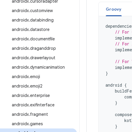
androidx
.
cursoradapter
Groovy
androidx
.
customview
androidx
.
databinding
dependencie
androidx
.
datastore
// For 
impleme
androidx
.
documentfile
// For 
androidx
.
draganddrop
impleme
androidx
.
drawerlayout
// For 
androidx
.
dynamicanimation
impleme
}
androidx
.
emoji
android
{
androidx
.
emoji2
buildFe
androidx
.
enterprise
com
}
androidx
.
exifinterface
androidx
.
fragment
compose
kot
androidx
.
games
}