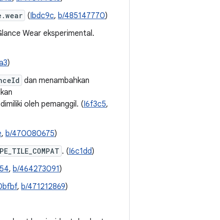
e.wear
(
Ibdc9c
,
b/485147770
)
Glance Wear eksperimental.
a3
)
nceId
dan menambahkan
lkan
dimiliki oleh pemanggil. (
I6f3c5
,
e
,
b/470080675
)
PE_TILE_COMPAT
. (
I6c1dd
)
f54
,
b/464273091
)
0bfbf
,
b/471212869
)