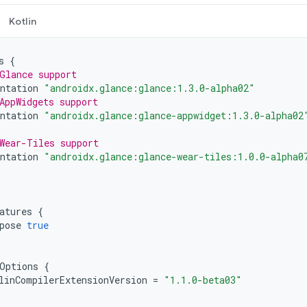
Kotlin
s
{
Glance support
ntation
"androidx.glance:glance:1.3.0-alpha02"
AppWidgets support
ntation
"androidx.glance:glance-appwidget:1.3.0-alpha02
Wear-Tiles support
ntation
"androidx.glance:glance-wear-tiles:1.0.0-alpha0
atures
{
pose
true
Options
{
linCompilerExtensionVersion
=
"1.1.0-beta03"