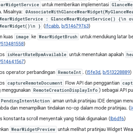
earWidgetService
untuk memberikan implementasi
GlanceWe
. Misalnya:
@AssociateWithGlanceWearWidget(MyGlanceWe
WearWidgetService : GlanceWearWidgetService() {\n o
WearWidget()\n }
(
Ifcabb
,
b/514679763
)
n kuas
image
ke
WearWidgetBrush
untuk mendukung latar be
/513481558
)
pos
isHeartRateBpmAvailable
untuk menentukan apakah
he
/514641567
)
os operator perbandingan
RemoteInt
. (
I5fe3d
,
b/513228889
)
pos
captureRemoteDocument
Flow API dan penggantian
capt
ng menggunakan
RemoteCreationDisplayInfo
) sebagai API pub
PendingIntentAction
aman untuk pratinjau IDE dengan me
ambda dan menampilkan tindakan no-op dalam mode pratinjau. (
I
 konstanta scroll menyentak yang tidak digunakan (
Ib6df6
)
hkan
WearWidgetPreview
untuk melihat pratinjau Widget Wear