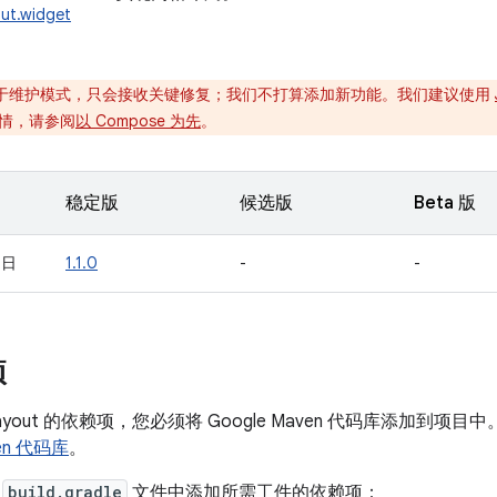
out.widget
于维护模式，只会接收关键修复；我们不打算添加新功能。我们建议使用
情，请参阅
以 Compose 为先
。
稳定版
候选版
Beta 版
 日
1.1.0
-
-
项
Layout 的依赖项，您必须将 Google Maven 代码库添加到
ven 代码库
。
的
build.gradle
文件中添加所需工件的依赖项：