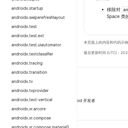
androidx
.
startup
移除对
a
Space
androidx
.
swiperefreshlayout
androidx
.
test
androidx
.
test
.
ext
本页面上的内容和代码示
androidx
.
test
.
uiautomator
最后更新时间 (UTC)：202
androidx
.
textclassifier
androidx
.
tracing
androidx
.
transition
androidx
.
tv
androidx
.
tvprovider
微信
androidx
.
text-vertical
在微信中关注 Android 开发者
androidx
.
xr
.
arcore
androidx
.
xr
.
compose
androidx
.
xr
.
compose
.
material3