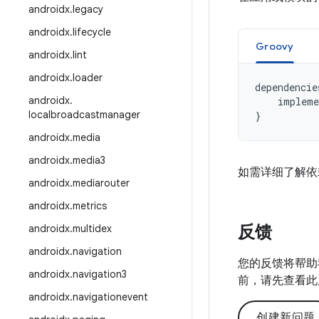
androidx
.
legacy
androidx
.
lifecycle
Groovy
androidx
.
lint
androidx
.
loader
dependencie
androidx
.
impleme
localbroadcastmanager
}
androidx
.
media
androidx
.
media3
如需详细了解依
androidx
.
mediarouter
androidx
.
metrics
反馈
androidx
.
multidex
androidx
.
navigation
您的反馈将帮助
androidx
.
navigation3
前，请先查看此
androidx
.
navigationevent
创建新问题