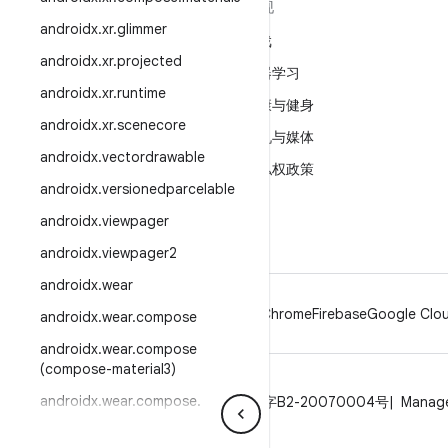
关于 ANDROID
发现
androidx
.
xr
.
glimmer
Android
游戏
androidx
.
xr
.
projected
适用于企业的 Android
机器学习
androidx
.
xr
.
runtime
安全
健康与健身
androidx
.
xr
.
scenecore
源代码
相机与媒体
androidx
.
vectordrawable
新闻
隐私权政策
androidx
.
versionedparcelable
博客
5G
androidx
.
viewpager
播客
androidx
.
viewpager2
androidx
.
wear
Android
Chrome
Firebase
Google Clou
androidx
.
wear
.
compose
androidx
.
wear
.
compose
(compose-material3)
androidx
.
wear
.
compose
.
隐私权政策
许可
品牌指南
ICP证合字B2-20070004号
Manage
remote（remote-material3）