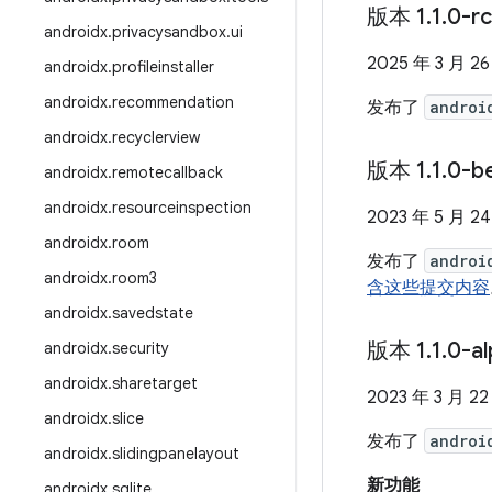
版本 1
.
1
.
0-r
androidx
.
privacysandbox
.
ui
2025 年 3 月 2
androidx
.
profileinstaller
androidx
.
recommendation
发布了
androi
androidx
.
recyclerview
版本 1
.
1
.
0-b
androidx
.
remotecallback
androidx
.
resourceinspection
2023 年 5 月 2
androidx
.
room
发布了
androi
androidx
.
room3
含这些提交内容
androidx
.
savedstate
版本 1
.
1
.
0-a
androidx
.
security
androidx
.
sharetarget
2023 年 3 月 22
androidx
.
slice
发布了
androi
androidx
.
slidingpanelayout
新功能
androidx
.
sqlite