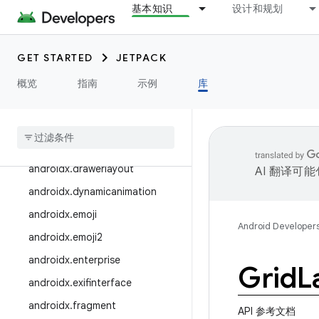
基本知识
设计和规划
androidx.credentials.registry
androidx.cursoradapter
androidx.customview
GET STARTED
JETPACK
androidx.databinding
概览
指南
示例
库
androidx
.
datastore
androidx
.
documentfile
androidx
.
draganddrop
androidx
.
drawerlayout
AI 翻译可
androidx
.
dynamicanimation
androidx
.
emoji
Android Developer
androidx
.
emoji2
androidx
.
enterprise
Grid
L
androidx
.
exifinterface
androidx
.
fragment
API 参考文档