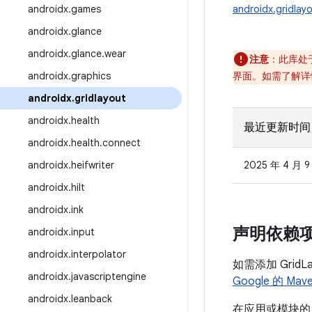
androidx
.
games
androidx.gridlay
androidx
.
glance
androidx
.
glance
.
wear
注意
：此库处
androidx
.
graphics
界面。如需了解详
androidx
.
gridlayout
androidx
.
health
最近更新时间
androidx
.
health
.
connect
androidx
.
heifwriter
2025 年 4 月 9
androidx
.
hilt
androidx
.
ink
声明依赖
androidx
.
input
androidx
.
interpolator
如需添加 Grid
androidx
.
javascriptengine
Google 的 Ma
androidx
.
leanback
在应用或模块