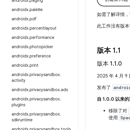
androidx
.
paging
androidx
.
palette
如需了解详情，
androidx
.
pdf
此工件没有版本
androidx
.
percentlayout
androidx
.
performance
androidx
.
photopicker
版本 1
.
1
androidx
.
preference
版本 1
.
1
.
0
androidx
.
print
androidx
.
privacysandbox
.
2025 年 4 月 9
activity
发布了
androi
androidx
.
privacysandbox
.
ads
androidx
.
privacysandbox
.
自 1.0.0 以
plugins
移除了对
androidx
.
privacysandbox
.
使用
Spa
sdkruntime
androidx
.
privacysandbox
.
tools