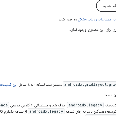
له جدید
به مستندات ردیاب مشکل
مراجعه کنید.
ی برای این مصنوع وجود ندارد.
androidx.gridlayout:gri
منتشر شد. نسخه ۱.۱.۰ شامل
این کامیت‌ها
۱.
تابخانه
androidx.legacy
حذف شد و پشتیبانی از کلاس قدیمی
pace
وسعه‌دهندگان باید به جای نسخه
androidx.legacy
از نسخه پلتفرم ک