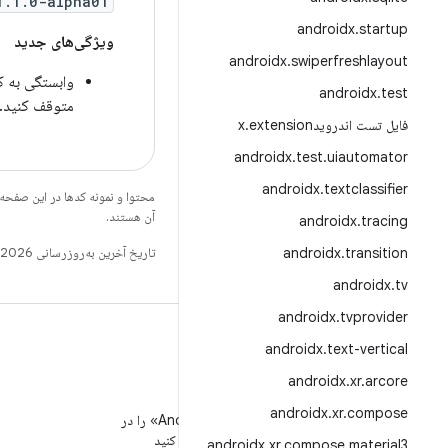
1.1.0-alpha01
androidx
.
startup
ویژگی‌های جدید
androidx
.
swiperfreshlayout
وابستگی به ک
androidx
.
test
متوقف کنید. 
فایل تست اندرویدx
extension
.
androidx
.
test
.
uiautomator
androidx
.
textclassifier
محتوا و نمونه کدها در این صفحه
آن هستند.
androidx
.
tracing
transition
.
androidx
تاریخ آخرین به‌روزرسانی 2026-06-25 به‌وقت ساعت هماهنگ جهانی.
androidx
.
tv
androidx
.
tvprovider
androidx
.
text-vertical
androidx
.
xr
.
arcore
WeChat
androidx
.
xr
.
compose
«توسعه‌دهندگان Android» را در
WeChat دنبال کنید
androidx
.
xr
.
compose
.
material3