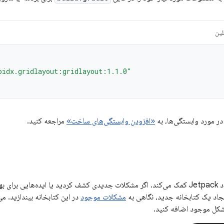
لین
oidx.gridlayout:gridlayout:1.1.0"
در مورد وابستگی‌ها، به
«افزودن وابستگی‌های ساخت»
مراجعه کنید.
بازخورد شما به بهبود Jetpack کمک می‌کند. اگر مشکلات جدیدی کشف کردید یا ایده‌هایی 
ایجاد یک کتابخانه جدید، نگاهی به
مشکلات موجود
در این کتابخانه بیندازید. می
شکل موجود اضافه کنید.