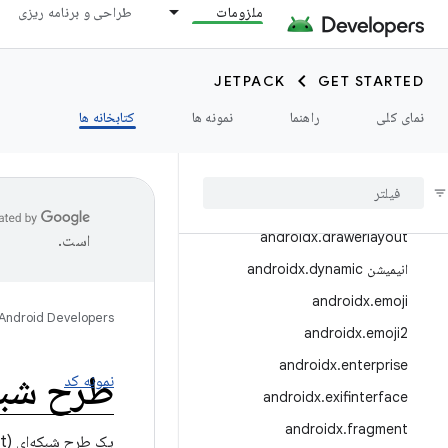
ملزومات
طراحی و برنامه ریزی
androidx.credentials.registry
androidx.cursoradapter
androidx.customview
JETPACK
GET STARTED
androidx.databinding
نمای کلی
راهنما
نمونه ها
کتابخانه ها
androidx
.
datastore
androidx
.
documentfile
androidx
.
draganddrop
androidx
.
drawerlayout
است.
انیمیشن androidx
dynamic
.
androidx
.
emoji
Android Developers
androidx
.
emoji2
androidx
.
enterprise
طرح شبک
نمونه کد
androidx
.
exifinterface
androidx
.
fragment
یک طرح شبکه‌ای (grid layout) پیاده‌سازی کنید.