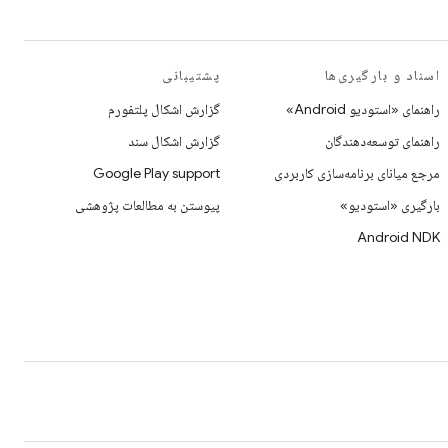
اسناد و بارگیری‌ها
پشتیبانی
راهنمای «استودیو Android»
گزارش اشکال پلتفورم
راهنمای توسعه‌دهندگان
گزارش اشکال سند
مرجع میانای برنامه‌سازی کاربردی
Google Play support
بارگیری «استودیو»
پیوستن به مطالعات پژوهشی
Android NDK