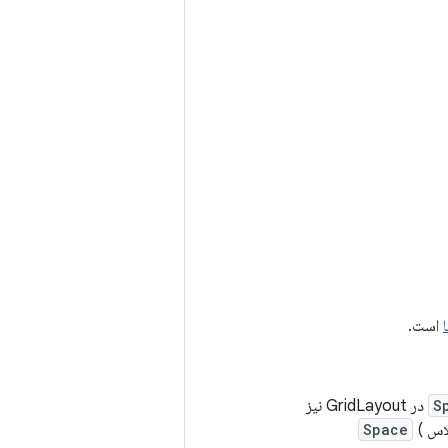
است.
S
در GridLayout نیز
لاس
(
Space