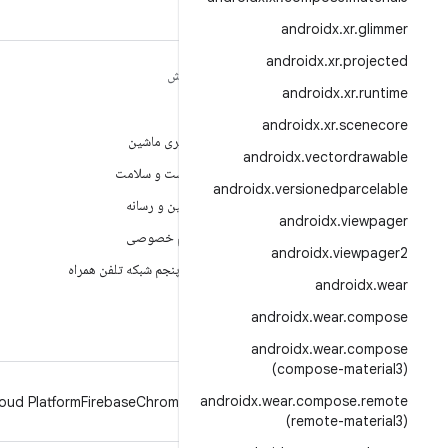
androidx
.
xr
.
glimmer
androidx
.
xr
.
projected
مطالب بیشتر درباره
کاوش
androidx
.
xr
.
runtime
ANDROID
بازی
androidx
.
xr
.
scenecore
Android
یادگیری ماشین
androidx
.
vectordrawable
Android برای سازمان‌ها
بهداشت و سلامت
androidx
.
versionedparcelable
امنیت
دوربین و رسانه
androidx
.
viewpager
منبع آزاد
حریم خصوصی
androidx
.
viewpager2
اخبار
نسل پنجم شبکه تلفن همراه
androidx
.
wear
وبلاگ
androidx
.
wear
.
compose
پادکست‌ها
androidx
.
wear
.
compose
(compose-material3)
androidx
.
wear
.
compose
.
remote
oud Platform
Firebase
Chrome
Android
(remote-material3)