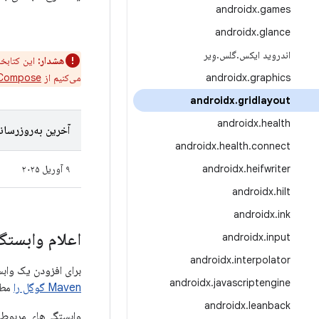
androidx
.
games
androidx
.
glance
اندروید ایکس
.
گلس
.
وِیر
هشدار:
این کتابخا
graphics
.
androidx
می‌کنیم از
 Compose
androidx
.
gridlayout
androidx
.
health
آخرین به‌روزرسان
androidx
.
health
.
connect
heifwriter
.
androidx
۹ آوریل ۲۰۲۵
androidx
.
hilt
androidx
.
ink
اعلام وابستگی
androidx
.
input
androidx
.
interpolator
برای افزودن یک وابستگی به GridLayout، باید مخزن Google Maven را به پروژه خو
androidx
.
javascriptengine
Maven گوگل را
مطا
androidx
.
leanback
وابستگی‌های مربوط 