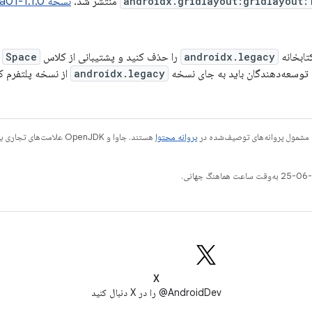
androidx.gridlayout:gridlayout:
منتشر شد.
نسخه 1.1.0-alpha01 شامل این کامیت‌ها است.
تابخانه
androidx.legacy
را حذف کنید و پشتیبانی از کلاس
Space
توسعه‌دهندگان باید به جای نسخه
androidx.legacy
از نسخه پلتفرم کلاس Space استف
 مشمول پروانه‌های توصیف‌شده در
پروانه محتوا
X
AndroidDev@ را در X دنبال کنید