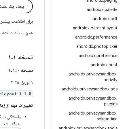
androidx
.
paging
ایجاد یک مسئ
androidx
.
palette
androidx
.
pdf
برای اطلاعات بیشتر
androidx
.
percentlayout
هیچ یادداشت انتشار
androidx
.
performance
androidx
.
photopicker
نسخه ۱
۱
.
androidx
.
preference
androidx
.
print
نسخه ۱
۰
.
۱
.
androidx
.
privacysandbox
.
activity
۹ آوریل ۲۰۲۵
androidx
.
privacysandbox
.
ads
dlayout:1.1.0
androidx
.
privacysandbox
.
plugins
تغییرات مهم از زمان ۰.۰
androidx
.
privacysandbox
.
وابستگی به ک
sdkruntime
متوقف شد. ت
androidx
.
privacysandbox
.
tools