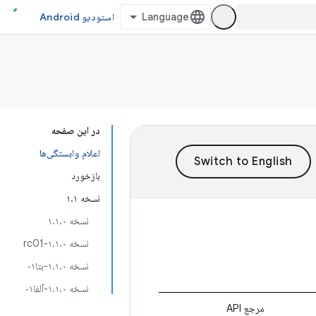
استودیو Android
در این صفحه
اعلام وابستگی‌ها
بازخورد
نسخه ۱.۱
نسخه ۱.۱.۰
نسخه ۱.۱.۰-rc01
نسخه ۱.۱.۰-بتا۰۱
نسخه ۱.۱.۰-آلفا۰۱
مرجع API