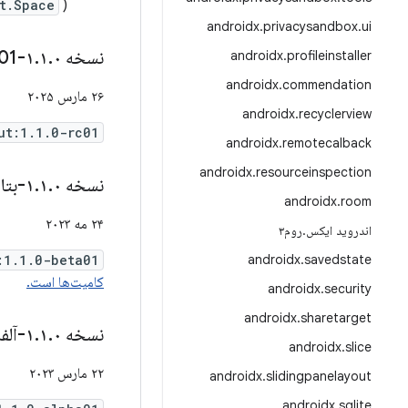
) استفاده کنند.
t.Space
androidx
.
privacysandbox
.
ui
نسخه ۱
۰-rc01
.
۱
.
androidx
.
profileinstaller
androidx
.
commendation
۲۶ مارس ۲۰۲۵
androidx
.
recyclerview
ut:1.1.0-rc01
androidx
.
remotecalback
androidx
.
resourceinspection
نسخه ۱
۰-بتا۰۱
.
۱
.
androidx
.
room
۲۴ مه ۲۰۲۳
اندروید ایکس
.
روم۳
:1.1.0-beta01
androidx
.
savedstate
کامیت‌ها است.
androidx
.
security
androidx
.
sharetarget
نسخه ۱
۰-آلفا۰۱
.
۱
.
androidx
.
slice
۲۲ مارس ۲۰۲۳
androidx
.
slidingpanelayout
androidx
.
sqlite