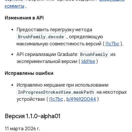
коммиты
.
Изменения в API
Предоставить перегрузку метода
BrushFamily.decode
, определяющую
максимальную совместимость версий (
I1c7bc
).
API сериализации Graduate
BrushFamily
из
экспериментальной версии (
Idd16e
)
Исправлены ошибки
Исправлено мерцание при использовании
InProgressStrokesView.maskPath
на некоторых
устройствах (
I1c7bc
,
b/496920044
)
Версия 1
.
1
.
0-alpha01
11 марта 2026 г.