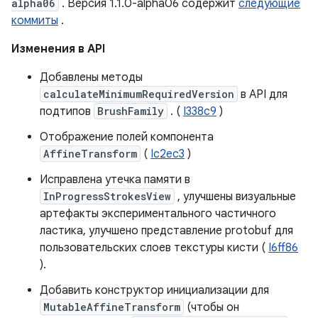
alpha06
. Версия 1.1.0-alpha06 содержит
следующие
коммиты
.
Изменения в API
Добавлены методы
calculateMinimumRequiredVersion
в API для
подтипов
BrushFamily
. (
I338c9
)
Отображение полей компонента
AffineTransform
(
Ic2ec3
)
Исправлена ​​утечка памяти в
InProgressStrokesView
, улучшены визуальные
артефакты экспериментального частичного
ластика, улучшено представление protobuf для
пользовательских слоев текстуры кисти (
I6ff86
).
Добавить конструктор инициализации для
MutableAffineTransform
(чтобы он