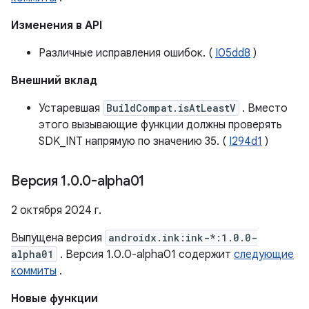
Изменения в API
Различные исправления ошибок. (
I05dd8
)
Внешний вклад
Устаревшая
BuildCompat.isAtLeastV
. Вместо
этого вызывающие функции должны проверять
SDK_INT напрямую по значению 35. (
I294d1
)
Версия 1
.
0
.
0-alpha01
2 октября 2024 г.
Выпущена версия
androidx.ink:ink-*:1.0.0-
alpha01
. Версия 1.0.0-alpha01 содержит
следующие
коммиты
.
Новые функции