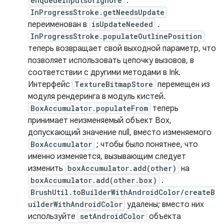
enqueueInputsOrIgnore
.
InProgressStroke.getNeedsUpdate
переименован в
isUpdateNeeded
.
InProgressStroke.populateOutlinePosition
теперь возвращает свой выходной параметр, что
позволяет использовать цепочку вызовов, в
соответствии с другими методами в Ink.
Интерфейс
TextureBitmapStore
перемещен из
модуля рендеринга в модуль кистей.
BoxAccumulator.populateFrom
теперь
принимает неизменяемый объект Box,
допускающий значение null, вместо изменяемого
BoxAccumulator
; чтобы было понятнее, что
именно изменяется, вызывающим следует
изменить
boxAccumulator.add(other)
на
boxAccumulator.add(other.box)
.
BrushUtil.toBuilderWithAndroidColor/createB
uilderWithAndroidColor
удалены; вместо них
используйте
setAndroidColor
объекта