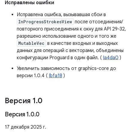
Исправлены ошибки
Исправлена ​​ошибка, вызывавшая сбои в
InProgressStrokesView
после отсоединения/
повторного присоединения к окну для API 29-32,
разрешено использование одного и того же
MutableVec
в качестве входных и выходных
данных для операций с векторами, объединены
конфигурации Proguard в один файл. (
Ia4da0
)
Увеличить зависимость от graphics-core до
версии 1.0.4 (
Ibfa18
)
Версия 1
.
0
Версия 1
.
0
.
0
17 декабря 2025 г.