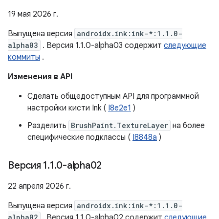
19 мая 2026 г.
Выпущена версия
androidx.ink:ink-*:1.1.0-
alpha03
. Версия 1.1.0-alpha03 содержит
следующие
коммиты
.
Изменения в API
Сделать общедоступным API для программной
настройки кисти Ink (
I8e2e1
)
Разделить
BrushPaint.TextureLayer
на более
специфические подклассы (
I8848a
)
Версия 1
.
1
.
0-alpha02
22 апреля 2026 г.
Выпущена версия
androidx.ink:ink-*:1.1.0-
alpha02
. Версия 1.1.0-alpha02 содержит
следующие