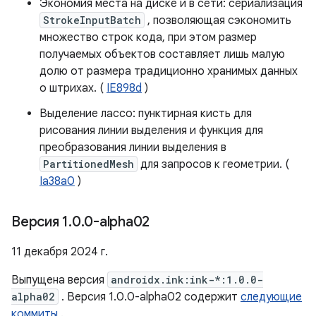
Экономия места на диске и в сети: сериализация
StrokeInputBatch
, позволяющая сэкономить
множество строк кода, при этом размер
получаемых объектов составляет лишь малую
долю от размера традиционно хранимых данных
о штрихах. (
IE898d
)
Выделение лассо: пунктирная кисть для
рисования линии выделения и функция для
преобразования линии выделения в
PartitionedMesh
для запросов к геометрии. (
Ia38a0
)
Версия 1
.
0
.
0-alpha02
11 декабря 2024 г.
Выпущена версия
androidx.ink:ink-*:1.0.0-
alpha02
. Версия 1.0.0-alpha02 содержит
следующие
коммиты
.