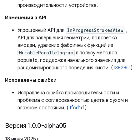
производительности устройства.
Изменения в API
Упрощенный API для
InProgressStrokesView
,
API для завершения геометрии, подсветка
эмодзи, удаление фабричных функций из
MutableParallelogram
в пользу методов
populate, поддержка начального значения для
рандомизированного поведения кисти. (
I38280
)
Исправлены ошибки
Исправлена ​​ошибка производительности и
проблема с согласованностью цвета в сухом и
влажном состоянии. (
Ifcd1d
)
Версия 1
.
0
.
0-alpha05
18 июня 2025 г.