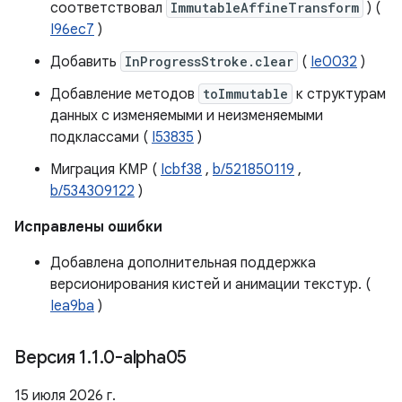
соответствовал
ImmutableAffineTransform
) (
I96ec7
)
Добавить
InProgressStroke.clear
(
Ie0032
)
Добавление методов
toImmutable
к структурам
данных с изменяемыми и неизменяемыми
подклассами (
I53835
)
Миграция KMP (
Icbf38
,
b/521850119
,
b/534309122
)
Исправлены ошибки
Добавлена ​​дополнительная поддержка
версионирования кистей и анимации текстур. (
Iea9ba
)
Версия 1
.
1
.
0-alpha05
15 июля 2026 г.