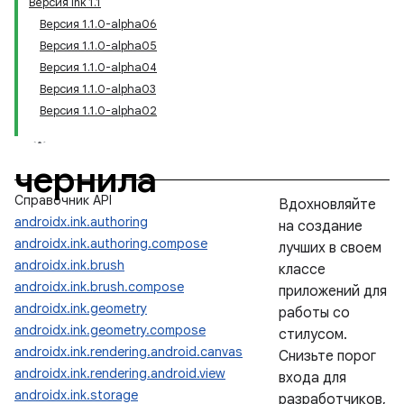
Версия Ink 1.1
Версия 1.1.0-alpha06
Версия 1.1.0-alpha05
Версия 1.1.0-alpha04
Версия 1.1.0-alpha03
Версия 1.1.0-alpha02
чернила
Справочник API
Вдохновляйте
androidx.ink.authoring
на создание
androidx.ink.authoring.compose
лучших в своем
androidx.ink.brush
классе
androidx.ink.brush.compose
приложений для
androidx.ink.geometry
работы со
androidx.ink.geometry.compose
стилусом.
androidx.ink.rendering.android.canvas
Снизьте порог
androidx.ink.rendering.android.view
входа для
androidx.ink.storage
разработчиков,