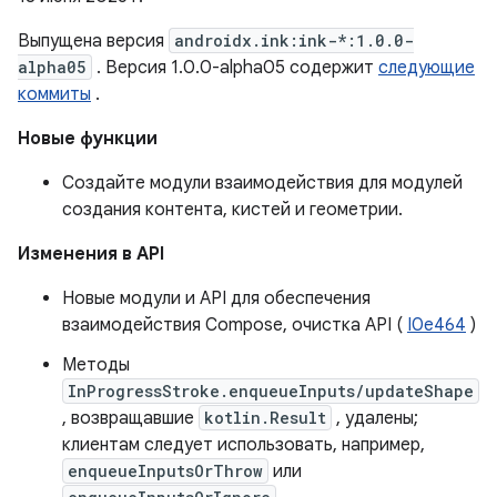
Выпущена версия
androidx.ink:ink-*:1.0.0-
alpha05
. Версия 1.0.0-alpha05 содержит
следующие
коммиты
.
Новые функции
Создайте модули взаимодействия для модулей
создания контента, кистей и геометрии.
Изменения в API
Новые модули и API для обеспечения
взаимодействия Compose, очистка API (
I0e464
)
Методы
InProgressStroke.enqueueInputs/updateShape
, возвращавшие
kotlin.Result
, удалены;
клиентам следует использовать, например,
enqueueInputsOrThrow
или