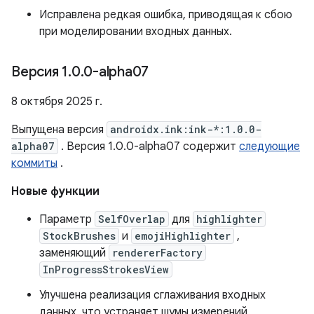
Исправлена ​​редкая ошибка, приводящая к сбою
при моделировании входных данных.
Версия 1
.
0
.
0-alpha07
8 октября 2025 г.
Выпущена версия
androidx.ink:ink-*:1.0.0-
alpha07
. Версия 1.0.0-alpha07 содержит
следующие
коммиты
.
Новые функции
Параметр
SelfOverlap
для
highlighter
StockBrushes
и
emojiHighlighter
,
заменяющий
rendererFactory
InProgressStrokesView
Улучшена реализация сглаживания входных
данных, что устраняет шумы измерений