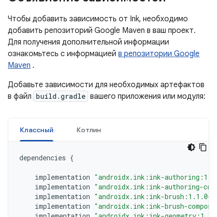
Чтобы добавить зависимость от Ink, необходимо
добавить репозиторий Google Maven в ваш проект.
Для получения дополнительной информации
ознакомьтесь с информацией
в репозитории Google
Maven
.
Добавьте зависимости для необходимых артефактов
в файл
build.gradle
вашего приложения или модуля:
Классный
Котлин
dependencies
{
implementation
"androidx.ink:ink-authoring:1.1
implementation
"androidx.ink:ink-authoring-com
implementation
"androidx.ink:ink-brush:1.1.0-a
implementation
"androidx.ink:ink-brush-compose
implementation
"androidx.ink:ink-geometry:1.1.