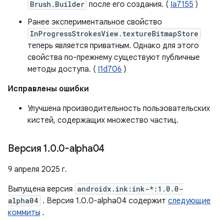
Brush.Builder
после его создания. (
Ia7155
)
Ранее экспериментальное свойство
InProgressStrokesView.textureBitmapStore
теперь является приватным. Однако для этого
свойства по-прежнему существуют публичные
методы доступа. (
I1d706
)
Исправлены ошибки
Улучшена производительность пользовательских
кистей, содержащих множество частиц.
Версия 1
.
0
.
0-alpha04
9 апреля 2025 г.
Выпущена версия
androidx.ink:ink-*:1.0.0-
alpha04
. Версия 1.0.0-alpha04 содержит
следующие
коммиты
.