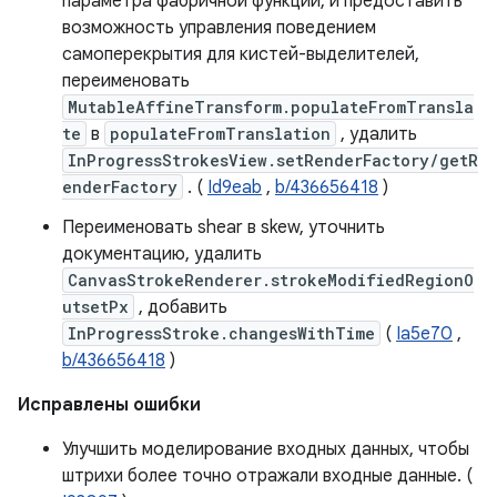
параметра фабричной функции, и предоставить
возможность управления поведением
самоперекрытия для кистей-выделителей,
переименовать
MutableAffineTransform.populateFromTransla
te
в
populateFromTranslation
, удалить
InProgressStrokesView.setRenderFactory/getR
enderFactory
. (
Id9eab
,
b/436656418
)
Переименовать shear в skew, уточнить
документацию, удалить
CanvasStrokeRenderer.strokeModifiedRegionO
utsetPx
, добавить
InProgressStroke.changesWithTime
(
Ia5e70
,
b/436656418
)
Исправлены ошибки
Улучшить моделирование входных данных, чтобы
штрихи более точно отражали входные данные. (