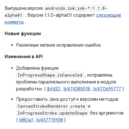
Выпущена версия
androidx.ink:ink-*:1.1.0-
alpha01
. Версия 1.1.0-alpha01 содержит
следующие
коммиты
.
Новые функции
Различные мелкие исправления ошибок
Изменения в API
Добавлена ​​функция
InProgressShape.isCanceled
, исправлены
проблемы параллельного выполнения в модуле
разработки. (
Ibfd32
,
b/474385518
,
b/470695777
)
Предоставить Java доступ к версиям методов
CanvasStrokeRenderer.create
и
InProgressStroke.updateShape
без аргументов
(
Id80a1
,
b/457715938
)