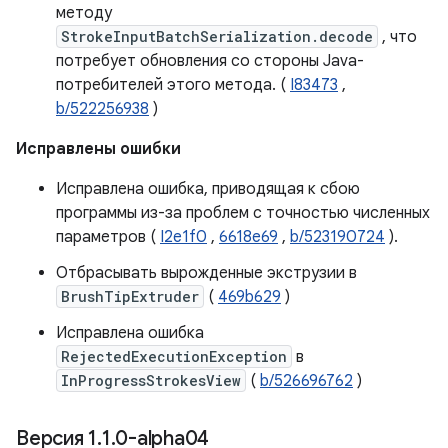
методу
StrokeInputBatchSerialization.decode
, что
потребует обновления со стороны Java-
потребителей этого метода. (
I83473
,
b/522256938
)
Исправлены ошибки
Исправлена ​​ошибка, приводящая к сбою
программы из-за проблем с точностью численных
параметров (
I2e1f0
,
6618e69
,
b/523190724
).
Отбрасывать вырожденные экструзии в
BrushTipExtruder
(
469b629
)
Исправлена ​​ошибка
RejectedExecutionException
в
InProgressStrokesView
(
b/526696762
)
Версия 1
.
1
.
0-alpha04