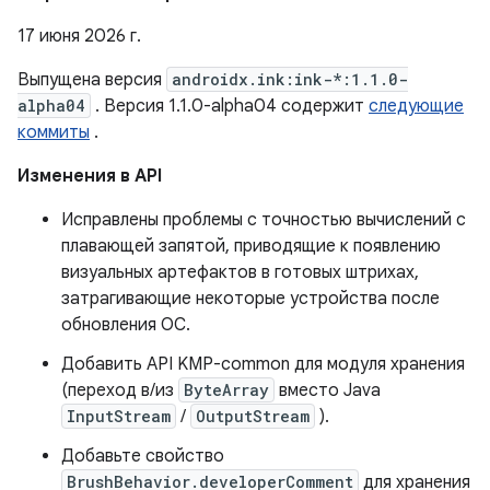
17 июня 2026 г.
Выпущена версия
androidx.ink:ink-*:1.1.0-
alpha04
. Версия 1.1.0-alpha04 содержит
следующие
коммиты
.
Изменения в API
Исправлены проблемы с точностью вычислений с
плавающей запятой, приводящие к появлению
визуальных артефактов в готовых штрихах,
затрагивающие некоторые устройства после
обновления ОС.
Добавить API KMP-common для модуля хранения
(переход в/из
ByteArray
вместо Java
InputStream
/
OutputStream
).
Добавьте свойство
BrushBehavior.developerComment
для хранения