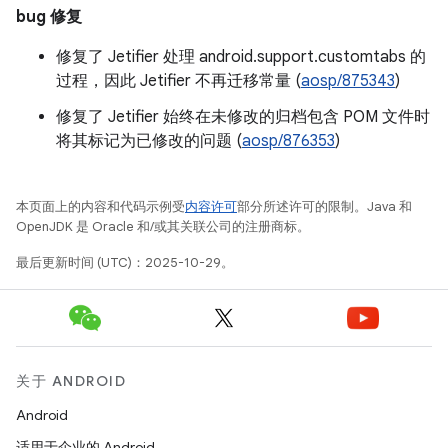
bug 修复
修复了 Jetifier 处理 android.support.customtabs 的
过程，因此 Jetifier 不再迁移常量 (
aosp/875343
)
修复了 Jetifier 始终在未修改的归档包含 POM 文件时
将其标记为已修改的问题 (
aosp/876353
)
本页面上的内容和代码示例受
内容许可
部分所述许可的限制。Java 和
OpenJDK 是 Oracle 和/或其关联公司的注册商标。
最后更新时间 (UTC)：2025-10-29。
关于 ANDROID
Android
适用于企业的 Android