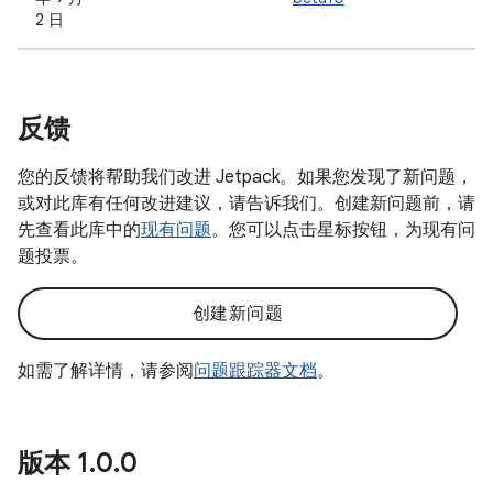
2 日
反馈
您的反馈将帮助我们改进 Jetpack。如果您发现了新问题，
或对此库有任何改进建议，请告诉我们。创建新问题前，请
先查看此库中的
现有问题
。您可以点击星标按钮，为现有问
题投票。
创建新问题
如需了解详情，请参阅
问题跟踪器文档
。
版本 1
.
0
.
0