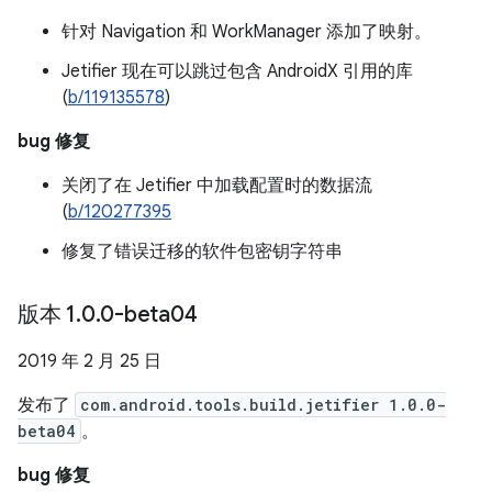
针对 Navigation 和 WorkManager 添加了映射。
Jetifier 现在可以跳过包含 AndroidX 引用的库
(
b/119135578
)
bug 修复
关闭了在 Jetifier 中加载配置时的数据流
(
b/120277395
修复了错误迁移的软件包密钥字符串
版本 1
.
0
.
0-beta04
2019 年 2 月 25 日
发布了
com.android.tools.build.jetifier 1.0.0-
beta04
。
bug 修复