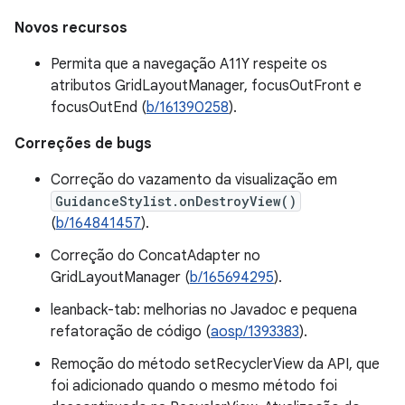
Novos recursos
Permita que a navegação A11Y respeite os
atributos GridLayoutManager, focusOutFront e
focusOutEnd (
b/161390258
).
Correções de bugs
Correção do vazamento da visualização em
GuidanceStylist.onDestroyView()
(
b/164841457
).
Correção do ConcatAdapter no
GridLayoutManager (
b/165694295
).
leanback-tab: melhorias no Javadoc e pequena
refatoração de código (
aosp/1393383
).
Remoção do método setRecyclerView da API, que
foi adicionado quando o mesmo método foi