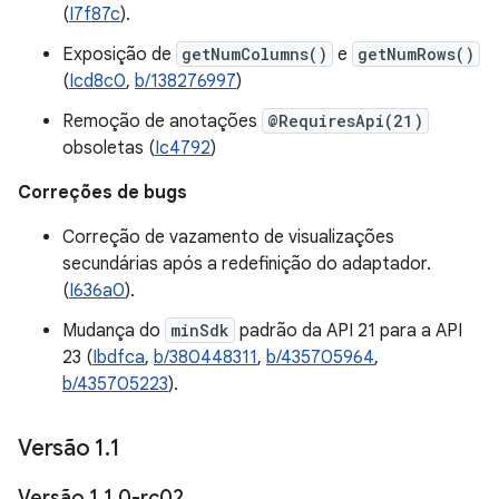
(
I7f87c
).
Exposição de
getNumColumns()
e
getNumRows()
(
Icd8c0
,
b/138276997
)
Remoção de anotações
@RequiresApi(21)
obsoletas (
Ic4792
)
Correções de bugs
Correção de vazamento de visualizações
secundárias após a redefinição do adaptador.
(
I636a0
).
Mudança do
minSdk
padrão da API 21 para a API
23 (
Ibdfca
,
b/380448311
,
b/435705964
,
b/435705223
).
Versão 1
.
1
Versão 1
.
1
.
0-rc02