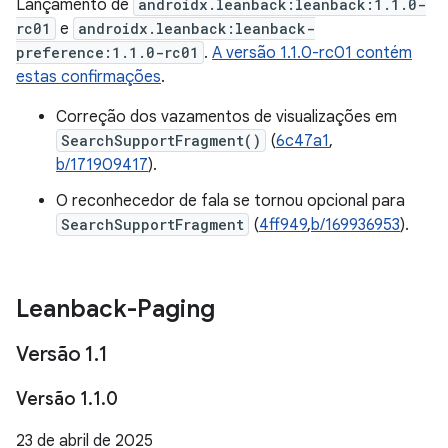
Lançamento de
androidx.leanback:leanback:1.1.0-
rc01
e
androidx.leanback:leanback-
preference:1.1.0-rc01
.
A versão 1.1.0-rc01 contém
estas confirmações
.
Correção dos vazamentos de visualizações em
SearchSupportFragment()
(
6c47a1
,
b/171909417
).
O reconhecedor de fala se tornou opcional para
SearchSupportFragment
(
4ff949
,
b/169936953
).
Leanback-Paging
Versão 1
.
1
Versão 1
.
1
.
0
23 de abril de 2025