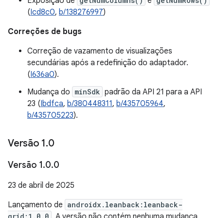
Exposição de
getNumColumns()
e
getNumRows()
(
Icd8c0
,
b/138276997
)
Correções de bugs
Correção de vazamento de visualizações
secundárias após a redefinição do adaptador.
(
I636a0
).
Mudança do
minSdk
padrão da API 21 para a API
23 (
Ibdfca
,
b/380448311
,
b/435705964
,
b/435705223
).
Versão 1
.
0
Versão 1
.
0
.
0
23 de abril de 2025
Lançamento de
androidx.leanback:leanback-
grid:1.0.0
. A versão não contém nenhuma mudança,