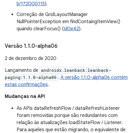
b/172000115
).
Correção de GridLayoutManager
NullPointerException em findContaingItemView()
quando clearFocus() (
Id0e42
).
Versão 1
.
1
.
0-alpha06
2 de dezembro de 2020
Lançamento de
androidx.leanback:leanback-
paging:1.1.0-alpha06
.
A versão 1.1.0-alpha06 contém
estas confirmações
.
Mudanças na API
As APIs dataRefreshFlow / dataRefreshListener
foram removidas porque são redundantes com
relação às atualizações loadStateFlow / Listener.
Para aqueles que estão migrando, o equivalente de