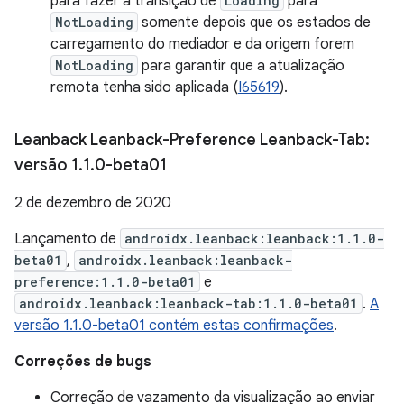
para fazer a transição de
Loading
para
NotLoading
somente depois que os estados de
carregamento do mediador e da origem forem
NotLoading
para garantir que a atualização
remota tenha sido aplicada (
I65619
).
Leanback Leanback-Preference Leanback-Tab:
versão 1
.
1
.
0-beta01
2 de dezembro de 2020
Lançamento de
androidx.leanback:leanback:1.1.0-
beta01
,
androidx.leanback:leanback-
preference:1.1.0-beta01
e
androidx.leanback:leanback-tab:1.1.0-beta01
.
A
versão 1.1.0-beta01 contém estas confirmações
.
Correções de bugs
Correção de vazamento da visualização ao enviar