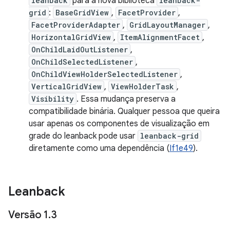
leanback
para a nova biblioteca
leanback-
grid
:
BaseGridView
,
FacetProvider
,
FacetProviderAdapter
,
GridLayoutManager
,
HorizontalGridView
,
ItemAlignmentFacet
,
OnChildLaidOutListener
,
OnChildSelectedListener
,
OnChildViewHolderSelectedListener
,
VerticalGridView
,
ViewHolderTask
,
Visibility
. Essa mudança preserva a
compatibilidade binária. Qualquer pessoa que queira
usar apenas os componentes de visualização em
grade do leanback pode usar
leanback-grid
diretamente como uma dependência (
If1e49
).
Leanback
Versão 1
.
3