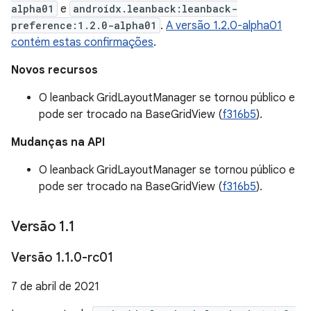
alpha01
e
androidx.leanback:leanback-
preference:1.2.0-alpha01
.
A versão 1.2.0-alpha01
contém estas confirmações
.
Novos recursos
O leanback GridLayoutManager se tornou público e
pode ser trocado na BaseGridView (
f316b5
).
Mudanças na API
O leanback GridLayoutManager se tornou público e
pode ser trocado na BaseGridView (
f316b5
).
Versão 1
.
1
Versão 1
.
1
.
0-rc01
7 de abril de 2021