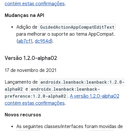
contém estas confirmações
.
Mudanças na API
Adição de
GuidedActionAppCompatEditText
para melhorar o suporte ao tema AppCompat.
(
ab7cf1
,
dc954d
).
Versão 1
.
2
.
0-alpha02
17 de novembro de 2021
Lançamento de
androidx.leanback:leanback:1.2.0-
alpha02
e
androidx.leanback:leanback-
preference:1.2.0-alpha02
.
A versão 1.2.0-alpha02
contém estas confirmações
.
Novos recursos
As seguintes classes/interfaces foram movidas de