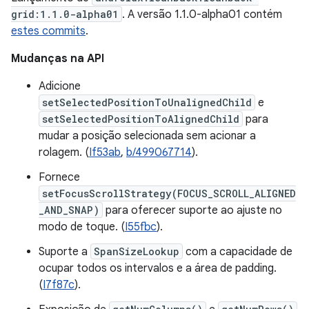
grid:1.1.0-alpha01
. A versão 1.1.0-alpha01 contém
estes commits
.
Mudanças na API
Adicione
setSelectedPositionToUnalignedChild
e
setSelectedPositionToAlignedChild
para
mudar a posição selecionada sem acionar a
rolagem. (
If53ab
,
b/499067714
).
Fornece
setFocusScrollStrategy(FOCUS_SCROLL_ALIGNED
_AND_SNAP)
para oferecer suporte ao ajuste no
modo de toque. (
I55fbc
).
Suporte a
SpanSizeLookup
com a capacidade de
ocupar todos os intervalos e a área de padding.
(
I7f87c
).