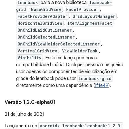
leanback
para a nova biblioteca
leanback-
grid
:
BaseGridView
,
FacetProvider
,
FacetProviderAdapter
,
GridLayoutManager
,
HorizontalGridView
,
ItemAlignmentFacet
,
OnChildLaidOutListener
,
OnChildSelectedListener
,
OnChildViewHolderSelectedListener
,
VerticalGridView
,
ViewHolderTask
,
Visibility
. Essa mudança preserva a
compatibilidade binária. Qualquer pessoa que queira
usar apenas os componentes de visualização em
grade do leanback pode usar
leanback-grid
diretamente como uma dependência (
If1e49
).
Versão 1
.
2
.
0-alpha01
21 de julho de 2021
Lançamento de
androidx.leanback:leanback:1.2.0-