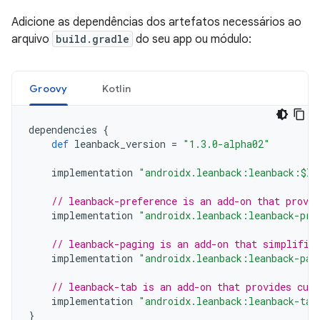
Adicione as dependências dos artefatos necessários ao
arquivo
build.gradle
do seu app ou módulo:
Groovy
Kotlin
dependencies
{
def
leanback_version
=
"1.3.0-alpha02"
implementation
"androidx.leanback:leanback:$le
// leanback-preference is an add-on that provi
implementation
"androidx.leanback:leanback-pre
// leanback-paging is an add-on that simplifie
implementation
"androidx.leanback:leanback-pag
// leanback-tab is an add-on that provides cus
implementation
"androidx.leanback:leanback-tab
}