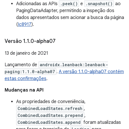
Adicionadas as APIs
.peek()
e
.snapshot()
ao
PagingDataAdapter, permitindo a inspeção dos
dados apresentados sem acionar a busca da página
(
Ic8917
).
Versão 1
.
1
.
0-alpha07
13 de janeiro de 2021
Lançamento de
androidx.leanback:leanback-
paging:1.1.0-alpha07
.
A versão 1.1.0-alpha07 contém
estas confirmações
.
Mudanças na API
As propriedades de conveniência,
CombinedLoadStates.refresh
,
CombinedLoadStates.prepend
,
CombinedLoadStates.append
foram atualizadas