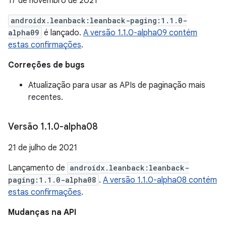
17 de novembro de 2021
androidx.leanback:leanback-paging:1.1.0-
alpha09
é lançado.
A versão 1.1.0-alpha09 contém
estas confirmações
.
Correções de bugs
Atualização para usar as APIs de paginação mais
recentes.
Versão 1
.
1
.
0-alpha08
21 de julho de 2021
Lançamento de
androidx.leanback:leanback-
paging:1.1.0-alpha08
.
A versão 1.1.0-alpha08 contém
estas confirmações
.
Mudanças na API