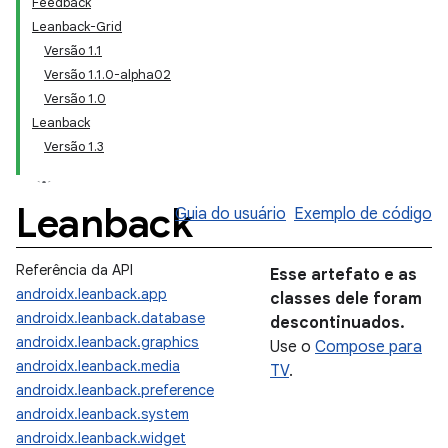
Feedback
Leanback-Grid
Versão 1.1
Versão 1.1.0-alpha02
Versão 1.0
Leanback
Versão 1.3
Leanback
Guia do usuário
Exemplo de código
Referência da API
Esse artefato e as
androidx.leanback.app
classes dele foram
androidx.leanback.database
descontinuados.
androidx.leanback.graphics
Use o
Compose para
androidx.leanback.media
TV
.
androidx.leanback.preference
androidx.leanback.system
androidx.leanback.widget