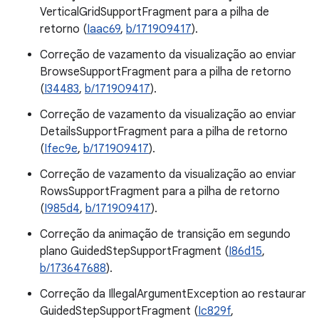
VerticalGridSupportFragment para a pilha de
retorno (
Iaac69
,
b/171909417
).
Correção de vazamento da visualização ao enviar
BrowseSupportFragment para a pilha de retorno
(
I34483
,
b/171909417
).
Correção de vazamento da visualização ao enviar
DetailsSupportFragment para a pilha de retorno
(
Ifec9e
,
b/171909417
).
Correção de vazamento da visualização ao enviar
RowsSupportFragment para a pilha de retorno
(
I985d4
,
b/171909417
).
Correção da animação de transição em segundo
plano GuidedStepSupportFragment (
I86d15
,
b/173647688
).
Correção da IllegalArgumentException ao restaurar
GuidedStepSupportFragment (
Ic829f
,