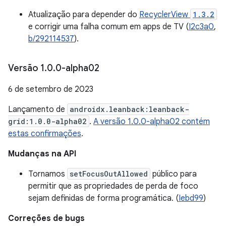
Atualização para depender do
RecyclerView
1.3.2
e corrigir uma falha comum em apps de TV (
I2c3a0
,
b/292114537
).
Versão 1
.
0
.
0-alpha02
6 de setembro de 2023
Lançamento de
androidx.leanback:leanback-
grid:1.0.0-alpha02
.
A versão 1.0.0-alpha02 contém
estas confirmações
.
Mudanças na API
Tornamos
setFocusOutAllowed
público para
permitir que as propriedades de perda de foco
sejam definidas de forma programática. (
Iebd99
)
Correções de bugs