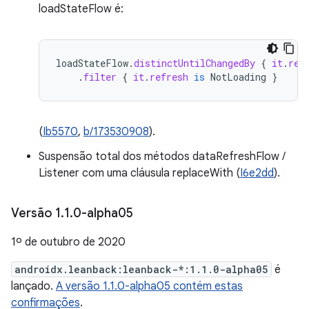
loadStateFlow é:
loadStateFlow
.
distinctUntilChangedBy
{
it
.
ref
.
filter
{
it
.
refresh
is
NotLoading
}
(
Ib5570
,
b/173530908
).
Suspensão total dos métodos dataRefreshFlow /
Listener com uma cláusula replaceWith (
I6e2dd
).
Versão 1
.
1
.
0-alpha05
1º de outubro de 2020
androidx.leanback:leanback-*:1.1.0-alpha05
é
lançado.
A versão 1.1.0-alpha05 contém estas
confirmações
.