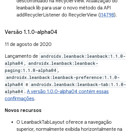
descontinuado na RecyclerView. Atualização do
leanback lib para usar o novo método da API
addRecyclerListener do RecyclerView (
I14798
).
Versão 1
.
1
.
0-alpha04
11 de agosto de 2020
Lançamento de
androidx.leanback:leanback:1.1.0-
alpha04
,
androidx.leanback:leanback-
paging:1.1.0-alpha04
,
androidx.leanback:leanback-preference:1.1.0-
alpha04
e
androidx.leanback:leanback-tab:1.1.0-
alpha04
.
A versão 1.0.0-alpha04 contém essas
confirmações
.
Novos recursos
O LeanbackTabLayout oferece a navegação
superior, normalmente exibida horizontalmente na