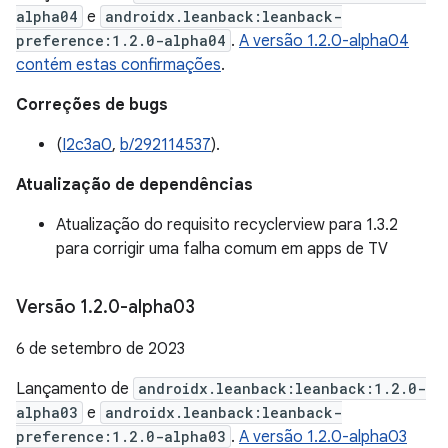
alpha04
e
androidx.leanback:leanback-
preference:1.2.0-alpha04
.
A versão 1.2.0-alpha04
contém estas confirmações
.
Correções de bugs
(
I2c3a0
,
b/292114537
).
Atualização de dependências
Atualização do requisito recyclerview para 1.3.2
para corrigir uma falha comum em apps de TV
Versão 1
.
2
.
0-alpha03
6 de setembro de 2023
Lançamento de
androidx.leanback:leanback:1.2.0-
alpha03
e
androidx.leanback:leanback-
preference:1.2.0-alpha03
.
A versão 1.2.0-alpha03