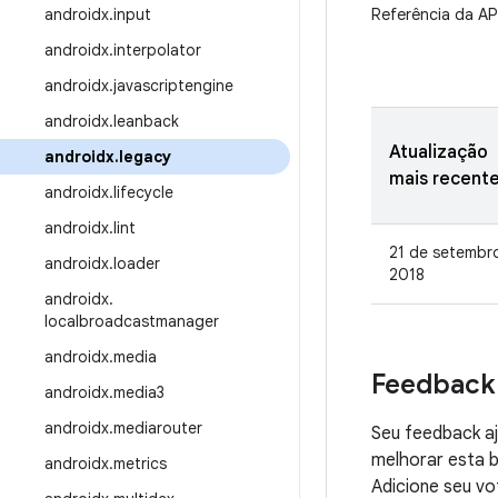
androidx
.
input
Referência da AP
androidx
.
interpolator
androidx
.
javascriptengine
androidx
.
leanback
Atualização
androidx
.
legacy
mais recent
androidx
.
lifecycle
androidx
.
lint
21 de setembr
androidx
.
loader
2018
androidx
.
localbroadcastmanager
androidx
.
media
Feedback
androidx
.
media3
androidx
.
mediarouter
Seu feedback aj
melhorar esta b
androidx
.
metrics
Adicione seu vo