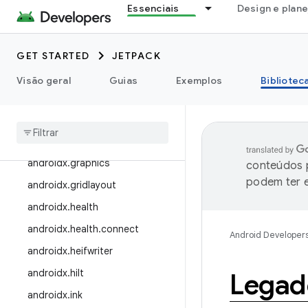
Essenciais
Design e plan
androidx.emoji2
androidx.enterprise
androidx.exifinterface
GET STARTED
JETPACK
androidx.fragment
Visão geral
Guias
Exemplos
Bibliotec
androidx
.
games
androidx
.
glance
androidx
.
glance
.
wear
androidx
.
graphics
conteúdos p
podem ter e
androidx
.
gridlayout
androidx
.
health
androidx
.
health
.
connect
Android Developer
androidx
.
heifwriter
androidx
.
hilt
Legad
androidx
.
ink