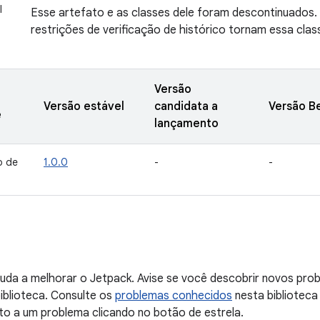
I
Esse artefato e as classes dele foram descontinuados. A
restrições de verificação de histórico tornam essa clas
Versão
Versão estável
candidata a
Versão B
e
lançamento
o de
1.0.0
-
-
uda a melhorar o Jetpack. Avise se você descobrir novos probl
iblioteca. Consulte os
problemas conhecidos
nesta biblioteca
to a um problema clicando no botão de estrela.