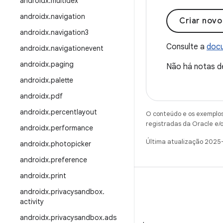
androidx
.
multidex
androidx
.
navigation
Criar nov
androidx
.
navigation3
Consulte a
docu
androidx
.
navigationevent
androidx
.
paging
Não há notas d
androidx
.
palette
androidx
.
pdf
androidx
.
percentlayout
O conteúdo e os exemplos 
registradas da Oracle e/o
androidx
.
performance
Última atualização 2025
androidx
.
photopicker
androidx
.
preference
androidx
.
print
androidx
.
privacysandbox
.
activity
WeChat
androidx
.
privacysandbox
.
ads