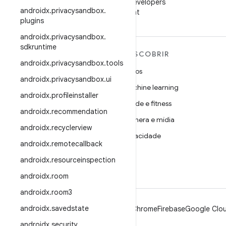
Siga o Android Developers
androidx
.
privacysandbox
.
no WeChat
plugins
androidx
.
privacysandbox
.
sdkruntime
MAIS SOBRE O ANDROID
DESCOBRIR
androidx
.
privacysandbox
.
tools
Android
Jogos
androidx
.
privacysandbox
.
ui
Android para empresas
Machine learning
androidx
.
profileinstaller
Segurança
Saúde e fitness
androidx
.
recommendation
Source
Câmera e mídia
androidx
.
recyclerview
Notícias
Privacidade
androidx
.
remotecallback
Blog
5G
androidx
.
resourceinspection
Podcasts
androidx
.
room
androidx
.
room3
androidx
.
savedstate
Android
Chrome
Firebase
Google Clou
androidx
.
security