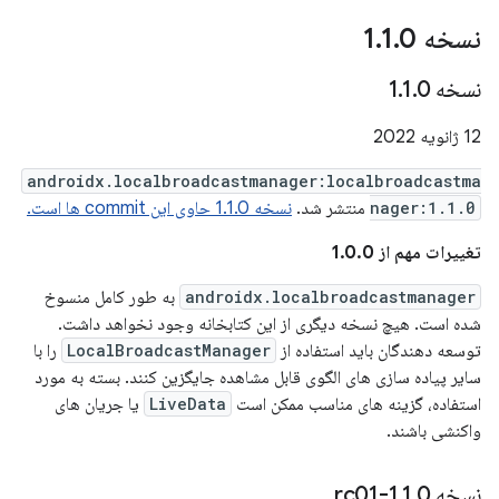
نسخه 1
0
.
1
.
نسخه 1
0
.
1
.
12 ژانویه 2022
androidx.localbroadcastmanager:localbroadcastma
nager:1.1.0
منتشر شد.
نسخه 1.1.0 حاوی این commit ها است.
تغییرات مهم از 1.0.0
androidx.localbroadcastmanager
به طور کامل منسوخ
شده است. هیچ نسخه دیگری از این کتابخانه وجود نخواهد داشت.
توسعه دهندگان باید استفاده از
LocalBroadcastManager
را با
سایر پیاده سازی های الگوی قابل مشاهده جایگزین کنند. بسته به مورد
استفاده، گزینه های مناسب ممکن است
LiveData
یا جریان های
واکنشی باشند.
نسخه 1
0-rc01
.
1
.