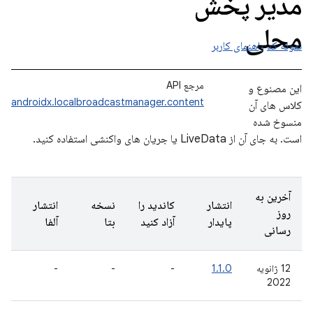
مدیر پخش
محلی
نمونه کد
راهنمای کاربر
مرجع API
این مصنوع و
androidx.localbroadcastmanager.content
کلاس های آن
منسوخ شده
است. به جای آن از LiveData یا جریان های واکنشی استفاده کنید.
آخرین به
انتشار
کاندید را
نسخه
انتشار
روز
پایدار
آزاد کنید
بتا
آلفا
رسانی
12 ژانویه
1.1.0
-
-
-
2022