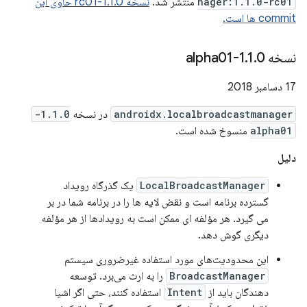
nager:1.1.0-rc01
منتشر شد.
نسخه 1.1.0-rc01 حاوی این
commit ها است.
نسخه 1
0-alpha01
.
1
.
17 دسامبر 2018
androidx.localbroadcastmanager
در نسخه
1.1.0-
alpha01
منسوخ شده است.
دلیل
LocalBroadcastManager
یک گذرگاه رویداد
گسترده برنامه است و نقض لایه ها را در برنامه شما در بر
می گیرد. هر مؤلفه ای ممکن است به رویدادها از هر مؤلفه
دیگری گوش دهد.
این محدودیت‌های مورد استفاده غیرضروری سیستم
BroadcastManager
را به ارث می‌برد. توسعه
دهندگان باید از
Intent
استفاده کنند، حتی اگر اشیا