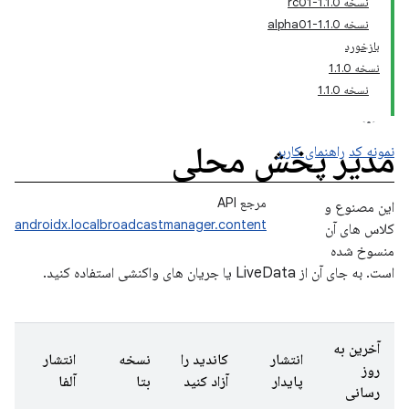
نسخه 1.1.0-rc01
نسخه 1.1.0-alpha01
بازخورد
نسخه 1.1.0
نسخه 1.1.0
مدیر پخش محلی
نمونه کد
راهنمای کاربر
مرجع API
این مصنوع و
androidx.localbroadcastmanager.content
کلاس های آن
منسوخ شده
است. به جای آن از LiveData یا جریان های واکنشی استفاده کنید.
آخرین به
انتشار
کاندید را
نسخه
انتشار
روز
پایدار
آزاد کنید
بتا
آلفا
رسانی